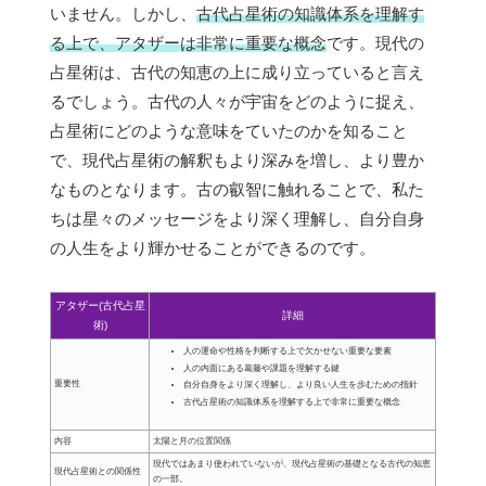
いません。しかし、
古代占星術の知識体系を理解す
る上で、アタザーは非常に重要な概念
です。現代の
占星術は、古代の知恵の上に成り立っていると言え
るでしょう。古代の人々が宇宙をどのように捉え、
占星術にどのような意味をていたのかを知ること
で、現代占星術の解釈もより深みを増し、より豊か
なものとなります。古の叡智に触れることで、私た
ちは星々のメッセージをより深く理解し、自分自身
の人生をより輝かせることができるのです。
アタザー(古代占星
詳細
術)
人の運命や性格を判断する上で欠かせない重要な要素
人の内面にある葛藤や課題を理解する鍵
重要性
自分自身をより深く理解し、より良い人生を歩むための指針
古代占星術の知識体系を理解する上で非常に重要な概念
内容
太陽と月の位置関係
現代ではあまり使われていないが、現代占星術の基礎となる古代の知恵
現代占星術との関係性
の一部。