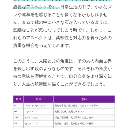
必要なアスペクトです。
日常生活の中で、小さなズ
レや違和感を感じることが多くなるかもしれませ
ん。まるで靴の中に小さな石が入っているように、
些細なことが気になってしまう時です。しかし、こ
れらのアスペクトは、柔軟性と対応力を養うための
貴重な機会を与えてくれます。
このように、太陽と月の角度は、その人の内面世界
を映し出す鏡のようなものです。それぞれの角度が
持つ意味を理解することで、自分自身をより深く知
り、人生の航海図を描くことができるでしょう。
角度
名称
意味
0°
コンジャンクション
新たな出発、強い意志、大きなエネルギー
90°
スクエア
葛藤、試練、成長のチャンス
180°
オポジション
対立、緊張感、真の調和への道しるべ
45°
セミスクエア
微調整、適応、柔軟性と対応力の養成