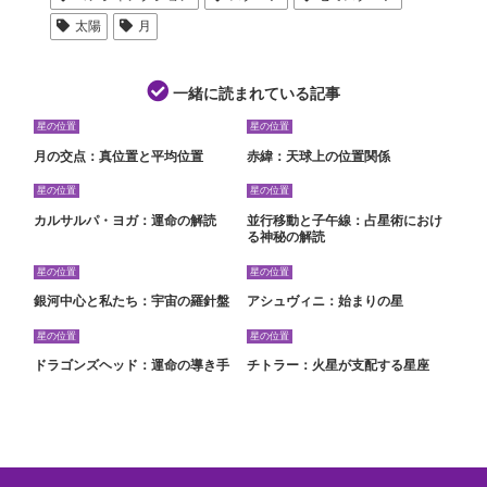
太陽
月
一緒に読まれている記事
星の位置
星の位置
月の交点：真位置と平均位置
赤緯：天球上の位置関係
星の位置
星の位置
カルサルパ・ヨガ：運命の解読
並行移動と子午線：占星術におけ
る神秘の解読
星の位置
星の位置
銀河中心と私たち：宇宙の羅針盤
アシュヴィニ：始まりの星
星の位置
星の位置
ドラゴンズヘッド：運命の導き手
チトラー：火星が支配する星座