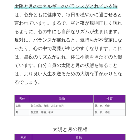
太陽と月のエネルギーのバランスがとれている時
は、心身ともに健康で、毎日を穏やかに過ごせると
言われています。まるで、昼と夜が規則正しく訪れ
るように、心の中にも自然なリズムが生まれます。
反対に、バランスが崩れると、気持ちが不安定にな
ったり、心の中で葛藤が生じやすくなります。これ
は、昼夜のリズムが乱れ、体に不調をきたすのと似
ています。自分自身の太陽と月の状態を知ること
は、より良い人生を送るための大切な手がかりとな
るでしょう。
天体
象徴
性質
太陽
顕在意識、自我、人生の目的
昼、光、明瞭
月
無意識、感情、欲求
夜、影、潜在
太陽と月の座相
座相
意味