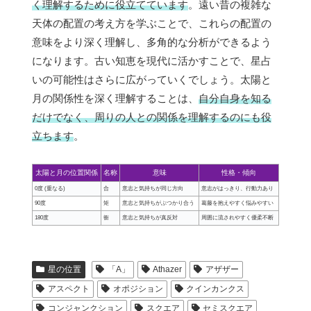
く理解するために役立てています
。遠い昔の複雑な
天体の配置の考え方を学ぶことで、これらの配置の
意味をより深く理解し、多角的な分析ができるよう
になります。古い知恵を現代に活かすことで、星占
いの可能性はさらに広がっていくでしょう。太陽と
月の関係性を深く理解することは、
自分自身を知る
だけでなく、周りの人との関係を理解するのにも役
立ちます
。
太陽と月の位置関係
名称
意味
性格・傾向
0度 (重なる)
合
意志と気持ちが同じ方向
意志がはっきり、行動力あり
90度
矩
意志と気持ちがぶつかり合う
葛藤を抱えやすく悩みやすい
180度
衝
意志と気持ちが真反対
周囲に流されやすく優柔不断
星の位置
「A」
Athazer
アザザー
アスペクト
オポジション
クインカンクス
コンジャンクション
スクエア
セミスクエア