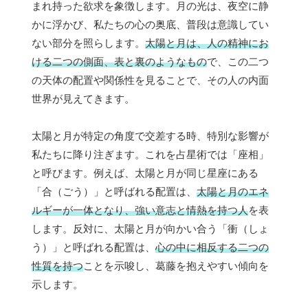
まれ持った欲求を象徴します。月の光は、夜空に静
かに浮かび、私たちの心の奥底、普段は意識してい
ない部分を照らします。
太陽と月は、人の精神にお
ける二つの側面、表と裏のようなもの
で、この二つ
の天体の配置や関係性を見ることで、その人の内面
世界が見えてきます。
太陽と月が特定の角度で交差する時、特別な影響が
私たちに降り注ぎます。これを占星術では「座相」
と呼びます。例えば、太陽と月が同じ星座にある
「合（ごう）」と呼ばれる配置は、
太陽と月のエネ
ルギーが一体となり、強い意志と情熱を持つ人
を表
します。反対に、太陽と月が向かい合う「衝（しょ
う）」と呼ばれる配置は、
心の中に相反する二つの
性質を持つ
ことを示唆し、葛藤を抱えやすい傾向を
示します。