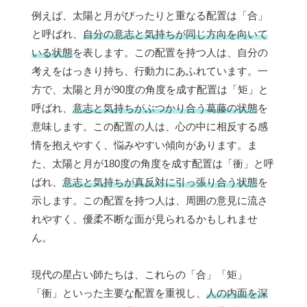
例えば、太陽と月がぴったりと重なる配置は「合」
と呼ばれ、
自分の意志と気持ちが同じ方向を向いて
いる状態
を表します。この配置を持つ人は、自分の
考えをはっきり持ち、行動力にあふれています。一
方で、太陽と月が90度の角度を成す配置は「矩」と
呼ばれ、
意志と気持ちがぶつかり合う葛藤の状態
を
意味します。この配置の人は、心の中に相反する感
情を抱えやすく、悩みやすい傾向があります。ま
た、太陽と月が180度の角度を成す配置は「衝」と呼
ばれ、
意志と気持ちが真反対に引っ張り合う状態
を
示します。この配置を持つ人は、周囲の意見に流さ
れやすく、優柔不断な面が見られるかもしれませ
ん。
現代の星占い師たちは、これらの「合」「矩」
「衝」といった主要な配置を重視し、
人の内面を深