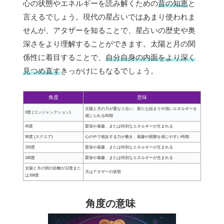
心の状態やエネルギーを読み解くための
昔の知恵
と
言えるでしょう。現代の星占いではあまり使われま
せんが、アタザーを知ることで、星占いの歴史や奥
深さをより理解することができます。太陽と月の関
係性に着目することで、
自分自身の内面をより深く
見つめ直す
きっかけにもなるでしょう。
角度
意味
太陽と月の力が重なり合い、新たな始まりや強いエネルギーを
0度 (コンジャンクション)
感じられる時期
45度
緊張や葛藤、または特別なエネルギーが生まれる
90度 (スクエア)
心の中で相反する力が働き、葛藤や困難を感じやすい時期
150度
緊張や葛藤、または特別なエネルギーが生まれる
180度
緊張や葛藤、または特別なエネルギーが生まれる
太陽と月の間の距離が12度また
月はアタザーの状態
は168度
角度の意味