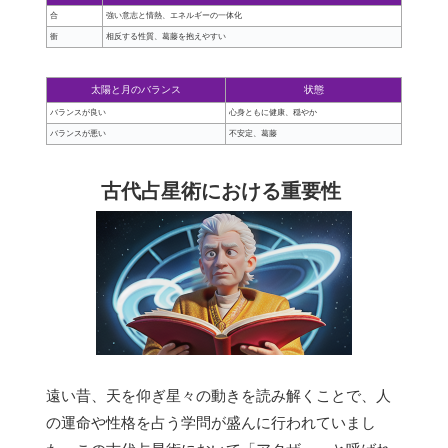
合
強い意志と情熱、エネルギーの一体化
衝
相反する性質、葛藤を抱えやすい
太陽と月のバランス
状態
バランスが良い
心身ともに健康、穏やか
バランスが悪い
不安定、葛藤
古代占星術における重要性
遠い昔、天を仰ぎ星々の動きを読み解くことで、人
の運命や性格を占う学問が盛んに行われていまし