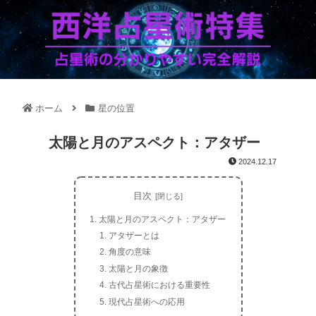
ホーム
星の位置
太陽と月のアスペクト：アタザー
2024.12.17
目次
太陽と月のアスペクト：アタザー
アタザーとは
角度の意味
太陽と月の象徴
古代占星術における重要性
現代占星術への応用