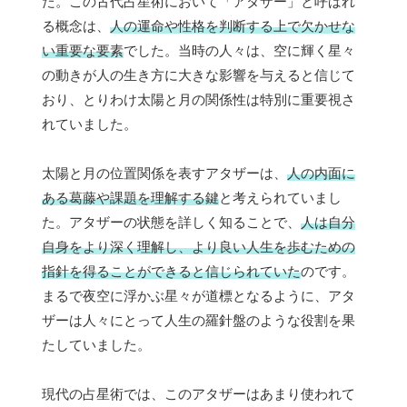
た。この古代占星術において「アタザー」と呼ばれ
る概念は、
人の運命や性格を判断する上で欠かせな
い重要な要素
でした。当時の人々は、空に輝く星々
の動きが人の生き方に大きな影響を与えると信じて
おり、とりわけ太陽と月の関係性は特別に重要視さ
れていました。
太陽と月の位置関係を表すアタザーは、
人の内面に
ある葛藤や課題を理解する鍵
と考えられていまし
た。アタザーの状態を詳しく知ることで、
人は自分
自身をより深く理解し、より良い人生を歩むための
指針を得ることができると信じられていた
のです。
まるで夜空に浮かぶ星々が道標となるように、アタ
ザーは人々にとって人生の羅針盤のような役割を果
たしていました。
現代の占星術では、このアタザーはあまり使われて