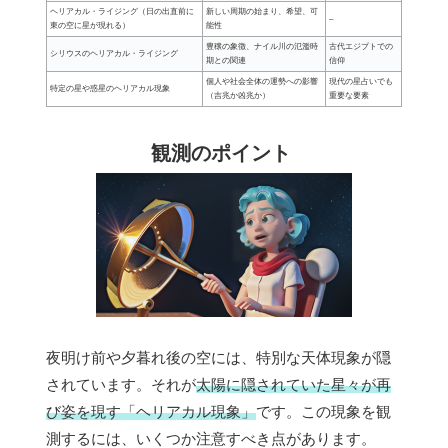
ヘリアカル・ライジング（日の出直前に
新しい周期の始まり、希望、可
–
東の空に星が現れる）
能性
豊穣の象徴、ナイル川の氾濫時
古代エジプトでの
シリウスのヘリアカル・ライジング
期との関連
信仰
個人や社会全体の運勢への影響
現代の星占いでも
特定の星や惑星のヘリアカル現象
（吉兆か凶兆か）
重要な要素
観測のポイント
夜明け前や夕暮れ後の空には、特別な天体現象が隠
されています。それが
太陽に隠されていた星々が再
び姿を現す「ヘリアカル現象」
です。この現象を観
測するには、いくつか注意すべき点があります。