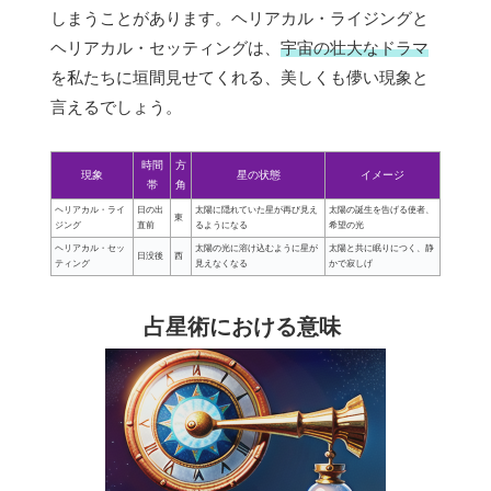
しまうことがあります。ヘリアカル・ライジングと
ヘリアカル・セッティングは、
宇宙の壮大なドラマ
を私たちに垣間見せてくれる、美しくも儚い現象と
言えるでしょう。
時間
方
現象
星の状態
イメージ
帯
角
ヘリアカル・ライ
日の出
太陽に隠れていた星が再び見え
太陽の誕生を告げる使者、
東
ジング
直前
るようになる
希望の光
ヘリアカル・セッ
太陽の光に溶け込むように星が
太陽と共に眠りにつく、静
日没後
西
ティング
見えなくなる
かで寂しげ
占星術における意味