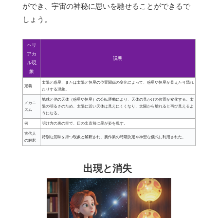
ができ、宇宙の神秘に思いを馳せることができるで
しょう。
ヘリ
アカ
説明
ル現
象
太陽と惑星、または太陽と恒星の位置関係の変化によって、惑星や恒星が見えたり隠れ
定義
たりする現象。
地球と他の天体（惑星や恒星）の公転運動により、天体の見かけの位置が変化する。太
メカニ
陽の明るさのため、太陽に近い天体は見えにくくなり、太陽から離れると再び見えるよ
ズム
うになる。
例
明け方の東の空で、日の出直前に星が姿を現す。
古代人
特別な意味を持つ現象と解釈され、農作業の時期決定や神聖な儀式に利用された。
の解釈
出現と消失