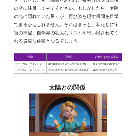
の空に注目してみてください。もしかしたら、太陽
の光に隠れていた星々が、再び姿を現す瞬間を目撃
できるかもしれません。それはきっと、私たちに宇
宙の神秘、自然界の壮大なリズムを思い出させてく
れる貴重な体験となるでしょう。
現象
説明
古代における意味
ヘリアカル・ライジング
日の出直前に東の空に星が昇る現象
種まきの時期の目安など
ヘリアカル・セッティング
日の入り直後に西の空に星が沈む現象
収穫の時期の合図など
太陽との関係