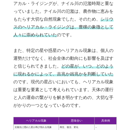
アカル・ライジングが、ナイル川の氾濫時期と重な
っていました。ナイル川の氾濫は、農作物に恵みを
もたらす大切な自然現象でした。そのため、
シリウ
スのヘリアカル・ライジングは、豊穣の象徴として
人々に崇められていた
のです。
また、特定の星や惑星のヘリアカル現象は、個人の
運勢だけでなく、社会全体の動向にも影響を及ぼす
と信じられてきました。
どの星が、いつ、どのよう
に現れるかによって、吉兆か凶兆かを判断していた
のです。現代の星占いにおいても、ヘリアカル現象
は重要な要素として考えられています。天体の運行
と人の運命の繋がりを解き明かすための、大切な手
がかりの一つとなっているのです。
ヘリアカル現象
意味合い
具体例
太陽光に隠れた星が再び現れる現象
再生、復活、変化
–