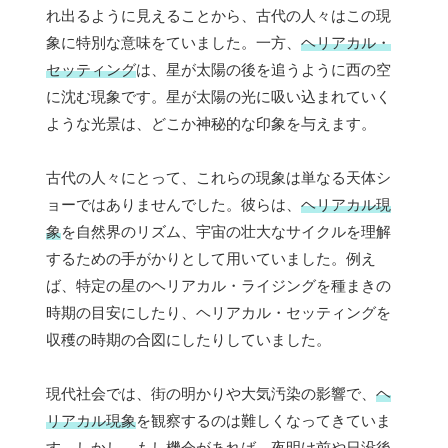
れ出るように見えることから、古代の人々はこの現
象に特別な意味をていました。一方、
ヘリアカル・
セッティング
は、星が太陽の後を追うように西の空
に沈む現象です。星が太陽の光に吸い込まれていく
ような光景は、どこか神秘的な印象を与えます。
古代の人々にとって、これらの現象は単なる天体シ
ョーではありませんでした。彼らは、
ヘリアカル現
象
を自然界のリズム、宇宙の壮大なサイクルを理解
するための手がかりとして用いていました。例え
ば、特定の星のヘリアカル・ライジングを種まきの
時期の目安にしたり、ヘリアカル・セッティングを
収穫の時期の合図にしたりしていました。
現代社会では、街の明かりや大気汚染の影響で、
ヘ
リアカル現象
を観察するのは難しくなってきていま
す。しかし、もし機会があれば、夜明け前や日没後