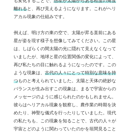
も変化することで、
惑星が太陽からある程度の角度
離れる
と、再び見えるようになります。これがヘリ
アカル現象の仕組みです。
例えば、明け方の東の空で、太陽が昇る直前にある
星が姿を現す様子を想像してみてください。この星
は、しばらくの間太陽の光に隠れて見えなくなって
いましたが、地球と星の位置関係の変化によって、
再び私たちの目に触れるようになったのです。この
ような現象は、
古代の人々にとって特別な意味を持
つ
ものと考えられていました。太陽と天体の絶妙な
バランスが生み出すこの現象は、まるで宇宙からの
メッセージのように感じられたのかもしれません。
彼らはヘリアカル現象を観察し、農作業の時期を決
めたり、神聖な儀式を行ったりしていました。現代
の私たちも、この現象を知ることで、古代の人々が
宇宙とどのように関わっていたのかを垣間見ること