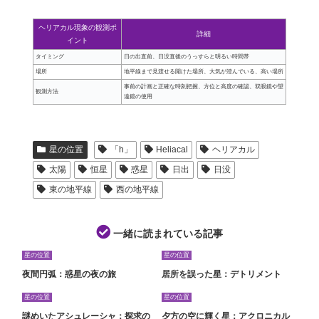
ヘリアカル現象の観測ポ
詳細
イント
タイミング
日の出直前、日没直後のうっすらと明るい時間帯
場所
地平線まで見渡せる開けた場所、大気が澄んでいる、高い場所
事前の計画と正確な時刻把握、方位と高度の確認、双眼鏡や望
観測方法
遠鏡の使用
星の位置
「h」
Heliacal
ヘリアカル
太陽
恒星
惑星
日出
日没
東の地平線
西の地平線
一緒に読まれている記事
星の位置
星の位置
夜間円弧：惑星の夜の旅
居所を誤った星：デトリメント
星の位置
星の位置
謎めいたアシュレーシャ：探求の
夕方の空に輝く星：アクロニカル