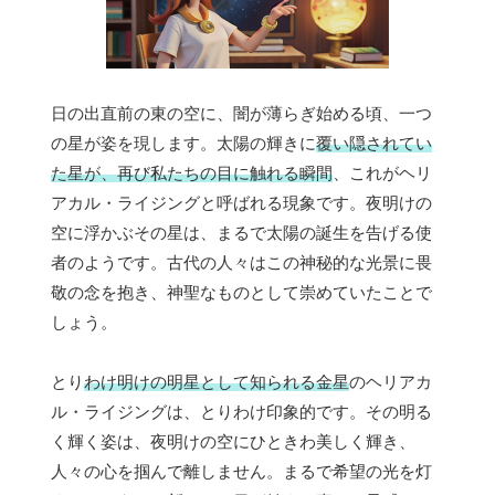
日の出直前の東の空に、闇が薄らぎ始める頃、一つ
の星が姿を現します。太陽の輝きに
覆い隠されてい
た星が、再び私たちの目に触れる瞬間
、これがヘリ
アカル・ライジングと呼ばれる現象です。夜明けの
空に浮かぶその星は、まるで太陽の誕生を告げる使
者のようです。古代の人々はこの神秘的な光景に畏
敬の念を抱き、神聖なものとして崇めていたことで
しょう。
とり
わけ明けの明星として知られる金星
のヘリアカ
ル・ライジングは、とりわけ印象的です。その明る
く輝く姿は、夜明けの空にひときわ美しく輝き、
人々の心を掴んで離しません。まるで希望の光を灯