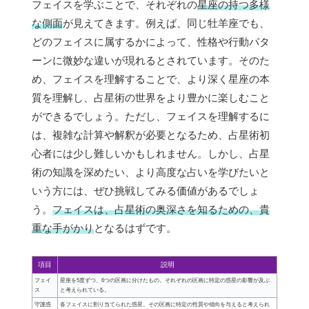
フェイスを学ぶことで、それぞれの
星座の持つ多様
な側面
が見えてきます。例えば、同じ牡羊座でも、
どのフェイスに属するかによって、性格や行動パタ
ーンに微妙な違いが現れるとされています。そのた
め、フェイスを理解することで、より深く星座の本
質を理解し、占星術の世界をより豊かに楽しむこと
ができるでしょう。ただし、フェイスを理解するに
は、複雑な計算や解釈が必要となるため、占星術初
心者には少し難しいかもしれません。しかし、占星
術の知識を深めたい、より高度な占いを学びたいと
いう方には、ぜひ挑戦してみる価値があるでしょ
う。
フェイスは、占星術の奥深さを知るための、貴
重な手がかり
となるはずです。
項目
説明
フェイ
星座を5度ずつ、6つの区画に分けたもの。それぞれの区画に特定の惑星の影響が及ぶ
ス
と考えられている。
守護惑
各フェイスに割り当てられた惑星。その区画に特定の性質や傾向を与えると考えられ