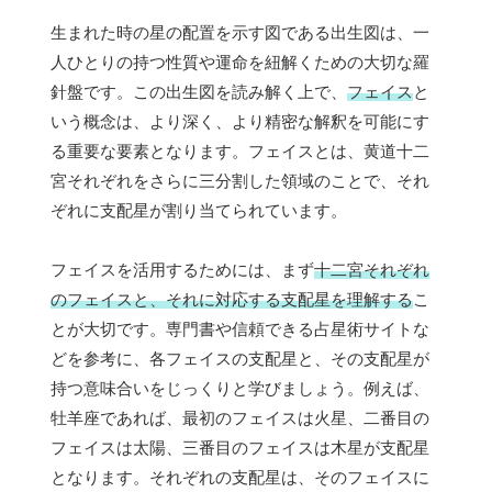
生まれた時の星の配置を示す図である出生図は、一
人ひとりの持つ性質や運命を紐解くための大切な羅
針盤です。この出生図を読み解く上で、
フェイス
と
いう概念は、より深く、より精密な解釈を可能にす
る重要な要素となります。フェイスとは、黄道十二
宮それぞれをさらに三分割した領域のことで、それ
ぞれに支配星が割り当てられています。
フェイスを活用するためには、まず
十二宮それぞれ
のフェイスと、それに対応する支配星を理解する
こ
とが大切です。専門書や信頼できる占星術サイトな
どを参考に、各フェイスの支配星と、その支配星が
持つ意味合いをじっくりと学びましょう。例えば、
牡羊座であれば、最初のフェイスは火星、二番目の
フェイスは太陽、三番目のフェイスは木星が支配星
となります。それぞれの支配星は、そのフェイスに