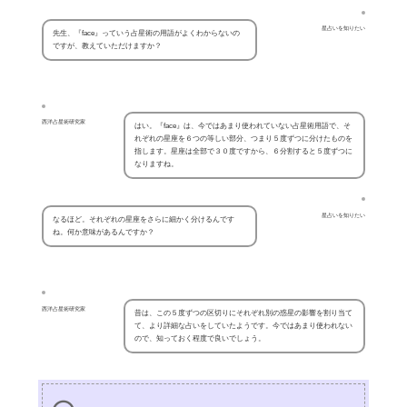
星占いを知りたい
先生、『face』っていう占星術の用語がよくわからないの
ですが、教えていただけますか？
西洋占星術研究家
はい。『face』は、今ではあまり使われていない占星術用語で、そ
れぞれの星座を６つの等しい部分、つまり５度ずつに分けたものを
指します。星座は全部で３０度ですから、６分割すると５度ずつに
なりますね。
星占いを知りたい
なるほど。それぞれの星座をさらに細かく分けるんです
ね。何か意味があるんですか？
西洋占星術研究家
昔は、この５度ずつの区切りにそれぞれ別の惑星の影響を割り当て
て、より詳細な占いをしていたようです。今ではあまり使われない
ので、知っておく程度で良いでしょう。