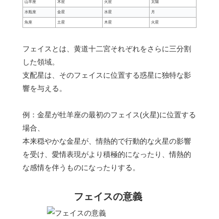
山羊座
木星
火星
太陽
水瓶座
金星
水星
月
魚座
土星
木星
火星
フェイスとは、黄道十二宮それぞれをさらに三分割
した領域。
支配星は、そのフェイスに位置する惑星に独特な影
響を与える。
例：金星が牡羊座の最初のフェイス(火星)に位置する
場合、
本来穏やかな金星が、情熱的で行動的な火星の影響
を受け、愛情表現がより積極的になったり、情熱的
な感情を伴うものになったりする。
フェイスの意義