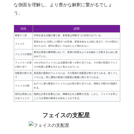
な側面を理解し、より豊かな解釈に繋がるでしょ
う。
項目
説明
黄道十二宮
天球を巡る太陽の通り道。各星座は30度ずつに区切られている。
星座を6つに分割した5度ずつの区画。星座全体を人の顔に見立て、6つの部分に
フェイス
分けたもの。現代の星占いではほとんど使われない。
西洋占星術の黎明期において、星座の性質をよりきめ細かく分析するために使
フェイスの役割
われていた。
フェイスへの星
それぞれのフェイスには太陽系の星々が割り当てられ、その星の性質がフェイ
の割り当て
スの性質に影響を与えると考えられていた。
支配星の割り当
各星座の最初のフェイスには、その星座の支配星が割り当てられる。続くフェ
て
イスには、同じ属性の星座の支配星が順番に割り当てられる。
おひつじ座の最初のフェイスには火星が割り当てられ、情熱と行動力が強調さ
フェイスの例
れる。
現代占星術にお
複雑な計算が必要なため、簡略化された解釈が主流。しかし、フェイスを学ぶ
けるフェイス
ことで占星術の奥深さを知ることができる。
フェイスの支配星