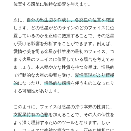
位置する惑星に独特な影響を与えます。
次に、
自分の出生図を作成し、各惑星の位置を確認
します。どの惑星がどのサインのどのフェイスに位
置しているのかを正確に把握することで、その惑星
が受ける影響を分析することができます。例えば、
愛情や美を司る金星が牡羊座の最初のフェイス、つ
まり火星のフェイスに位置している場合を考えてみ
ましょう。本来穏やかな性質を持つ金星は、情熱的
で行動的な火星の影響を受け、
愛情表現がより積極
的
になったり、
情熱的な感情
を伴うものになったり
する可能性があります。
このように、フェイスは惑星の持つ本来の性質に、
支配星特有の色彩
を加えることで、その人の個性を
より深く理解するためのツールとなります。しか
し、フェイスは複雑な概念であり、正確な解釈には