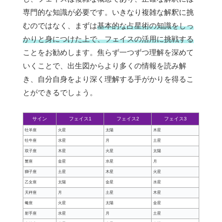
専門的な知識が必要です。いきなり複雑な解釈に挑
むのではなく、まずは
基本的な占星術の知識をしっ
かりと身につけた上で、フェイスの活用に挑戦する
ことをお勧めします。焦らず一つずつ理解を深めて
いくことで、出生図からより多くの情報を読み解
き、自分自身をより深く理解する手がかりを得るこ
とができるでしょう。
サイン
フェイス1
フェイス2
フェイス3
牡羊座
火星
太陽
木星
牡牛座
水星
月
土星
双子座
木星
火星
太陽
蟹座
金星
水星
月
獅子座
土星
木星
火星
乙女座
太陽
金星
水星
天秤座
月
土星
木星
蠍座
火星
太陽
金星
射手座
水星
月
土星