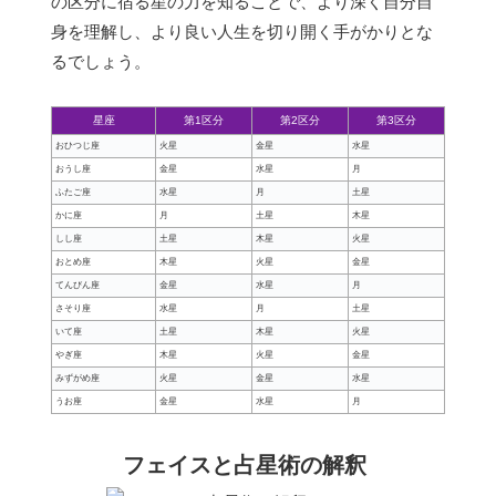
の区分に宿る星の力を知ることで、より深く自分自
身を理解し、より良い人生を切り開く手がかりとな
るでしょう。
星座
第1区分
第2区分
第3区分
おひつじ座
火星
金星
水星
おうし座
金星
水星
月
ふたご座
水星
月
土星
かに座
月
土星
木星
しし座
土星
木星
火星
おとめ座
木星
火星
金星
てんびん座
金星
水星
月
さそり座
水星
月
土星
いて座
土星
木星
火星
やぎ座
木星
火星
金星
みずがめ座
火星
金星
水星
うお座
金星
水星
月
フェイスと占星術の解釈