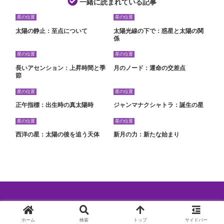
一緒に読まれている記事
星の位置
星の位置
太陽の静止：至点について
太陽光線の下で：惑星と太陽の関
係
星の位置
星の位置
長いアセンション：上昇時間と季
月のノード：運命の交差点
節
星の位置
星の位置
正午指標：出生時の真太陽時
ジャンマナクシャトラ：誕生の星
星の位置
星の位置
西洋の星：太陽の後を追う天体
新月の力：新たな始まり
© 2024 西洋占星術特集.
ホーム
検索
トップ
サイドバー