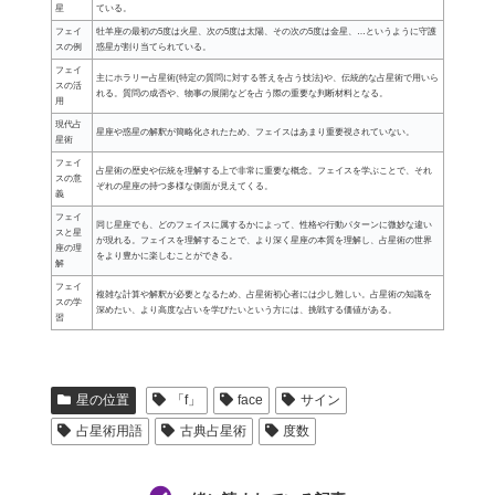
星
ている。
フェイ
牡羊座の最初の5度は火星、次の5度は太陽、その次の5度は金星、…というように守護
スの例
惑星が割り当てられている。
フェイ
主にホラリー占星術(特定の質問に対する答えを占う技法)や、伝統的な占星術で用いら
スの活
れる。質問の成否や、物事の展開などを占う際の重要な判断材料となる。
用
現代占
星座や惑星の解釈が簡略化されたため、フェイスはあまり重要視されていない。
星術
フェイ
占星術の歴史や伝統を理解する上で非常に重要な概念。フェイスを学ぶことで、それ
スの意
ぞれの星座の持つ多様な側面が見えてくる。
義
フェイ
同じ星座でも、どのフェイスに属するかによって、性格や行動パターンに微妙な違い
スと星
が現れる。フェイスを理解することで、より深く星座の本質を理解し、占星術の世界
座の理
をより豊かに楽しむことができる。
解
フェイ
複雑な計算や解釈が必要となるため、占星術初心者には少し難しい。占星術の知識を
スの学
深めたい、より高度な占いを学びたいという方には、挑戦する価値がある。
習
星の位置
「f」
face
サイン
占星術用語
古典占星術
度数