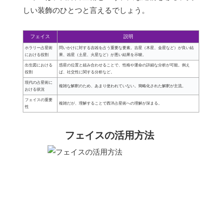
しい装飾のひとつと言えるでしょう。
フェイス
説明
ホラリー占星術
問いかけに対する吉凶を占う重要な要素。吉星（木星、金星など）が良い結
における役割
果、凶星（土星、火星など）が悪い結果を示唆。
出生図における
惑星の位置と組み合わせることで、性格や運命の詳細な分析が可能。例え
役割
ば、社交性に関する分析など。
現代の占星術に
複雑な解釈のため、あまり使われていない。簡略化された解釈が主流。
おける状況
フェイスの重要
複雑だが、理解することで西洋占星術への理解が深まる。
性
フェイスの活用方法