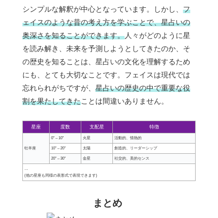
シンプルな解釈が中心となっています。しかし、
フ
ェイスのような昔の考え方を学ぶことで、星占いの
奥深さを知ることができます。
人々がどのように星
を読み解き、未来を予測しようとしてきたのか、そ
の歴史を知ることは、星占いの文化を理解するため
にも、とても大切なことです。フェイスは現代では
忘れられがちですが、
星占いの歴史の中で重要な役
割を果たしてきた
ことは間違いありません。
星座
度数
支配星
特徴
0° – 10°
火星
活動的、情熱的
牡羊座
10° – 20°
太陽
創造的、リーダーシップ
20° – 30°
金星
社交的、美的センス
…
(他の星座も同様の表形式で表現できます)
まとめ