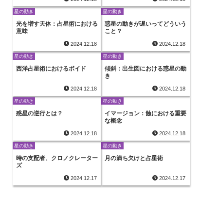
星の動き
星の動き
光を増す天体：占星術における
惑星の動きが遅いってどういう
意味
こと？
2024.12.18
2024.12.18
星の動き
星の動き
西洋占星術におけるボイド
傾斜：出生図における惑星の動
き
2024.12.18
2024.12.18
星の動き
星の動き
惑星の逆行とは？
イマージョン：蝕における重要
な概念
2024.12.18
2024.12.18
星の動き
星の動き
時の支配者、クロノクレーター
月の満ち欠けと占星術
ズ
2024.12.17
2024.12.17