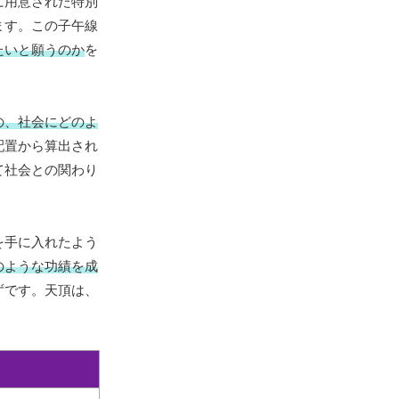
に用意された特別
ます。この子午線
たいと願うのか
を
の、社会にどのよ
配置から算出され
て社会との関わり
を手に入れたよう
のような功績を成
ずです。天頂は、