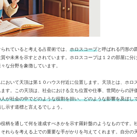
けられていると考える占星術では、
ホロスコープ
と呼ばれる円形の
性質や未来を示すとされています。ホロスコープは１２の部屋に分
様々な分野を象徴しています。
ムにおいて天頂は第１０ハウス付近に位置します。天頂とは、ホロ
れます。この天頂は、社会における立ち位置や仕事、世間からの評
の人が社会の中でどのような役割を担い、どのような影響を及ぼし
指し示す道標と言えるでしょう。
の役柄を通して何を達成すべきかを示す羅針盤のようなものです。
、それらを考える上での重要な手がかりを与えてくれます。自分の