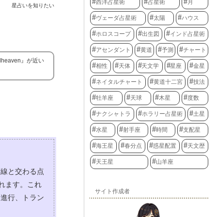
西洋占星術
占星術
月
星占いを知りたい
ヴェーダ占星術
太陽
ハウス
ホロスコープ
出生図
インド占星術
アセンダント
黄道
予測
チャート
eaven』が近い
相性
天体
天文学
星座
金星
ネイタルチャート
黄道十二宮
技法
牡羊座
天球
木星
度数
ナクシャトラ
ホラリー占星術
土星
水星
射手座
時間
支配星
海王星
春分点
惑星配置
天文歴
天王星
山羊座
度線と交わる点
れます。これ
サイト作成者
、進行、トラン