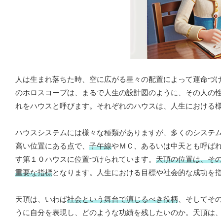
人は生まれ落ちた時、空に広がる星々の配置によって運命づ
のホロスコープは、まるで人生の設計図のように、その人の
れをハウスと呼びます。それぞれのハウスは、人生における
ハウスシステムには様々な種類がありますが、多くのシステ
高い位置にある点で、
子午線
やＭＣ、あるいは中天とも呼ば
す第１０ハウスに位置づけられています。
天頂の位置は、そ
重要な指標
となります。人生における目標や社会的な成功を
天頂は、いわば
社会という舞台で演じるべき役柄
、そしてそ
うに自分を表現し、どのような功績を残したいのか。天頂は