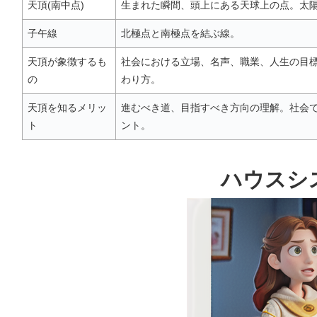
天頂(南中点)
生まれた瞬間、頭上にある天球上の点。太
子午線
北極点と南極点を結ぶ線。
天頂が象徴するも
社会における立場、名声、職業、人生の目
の
わり方。
天頂を知るメリッ
進むべき道、目指すべき方向の理解。社会
ト
ント。
ハウスシ