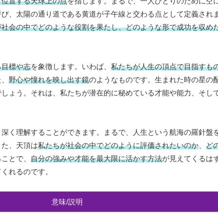
く位置する天球上の点
を指します。まるで、一人ひとりのために空
呼び、太陽の通り道である黄道が子午線と交わる点として定義され
が社会の中でどのような役割を果たし、どのような形で成功を収め
る目標や志
を象徴します。いわば、
私たちが人生の頂点で目指すも
た、
野心や憧れを映し出す鏡
のようなものです。生まれた時の星の
でしょう。それは、私たちが潜在的に秘めている才能や能力、そし
り深く理解することができます。まるで、人生という航海の羅針盤
また、天頂は
私たちが社会の中でどのように評価されたいのか
、
ど
ることで、
自分の強みや才能を最大限に活かす方法
が見えてくるは
てくれるのです。
意味/説明