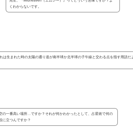
先生、『Midheaven（エムシー）』ってどういう意味ですか？よ
くわからないです。
ど、これは生まれた時の太陽の通り道が南半球か北半球の子午線と交わる点を指す用語だ
空の一番高い場所…ですか？それが何かわかったとして、占星術で何の
役に立つんですか？