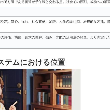
陽の通り道である黄道が子午線と交わる点。社会での役割、成功への願
標や志、野心、憧れ、社会貢献、足跡。人生の設計図。潜在的な才能、
での評価、功績、欲求の理解。強み、才能の活用法の発見。より充実し
ステムにおける位置