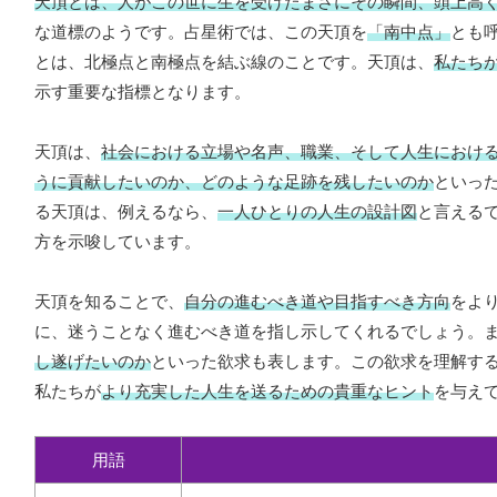
天頂とは、人がこの世に生を受けたまさにその瞬間、頭上高
な道標のようです。占星術では、この天頂を
「南中点」
とも
とは、北極点と南極点を結ぶ線のことです。天頂は、
私たち
示す重要な指標となります。
天頂は、
社会における立場や名声、職業、そして人生におけ
うに貢献したいのか、どのような足跡を残したいのか
といっ
る天頂は、例えるなら、
一人ひとりの人生の設計図
と言える
方を示唆しています。
天頂を知ることで、
自分の進むべき道や目指すべき方向
をよ
に、迷うことなく進むべき道を指し示してくれるでしょう。
し遂げたいのか
といった欲求も表します。この欲求を理解す
私たちが
より充実した人生を送るための貴重なヒント
を与え
用語