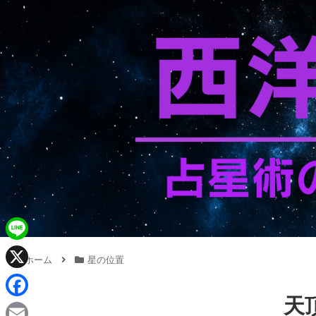
L
ホーム
星の位置
i
X
n
天
F