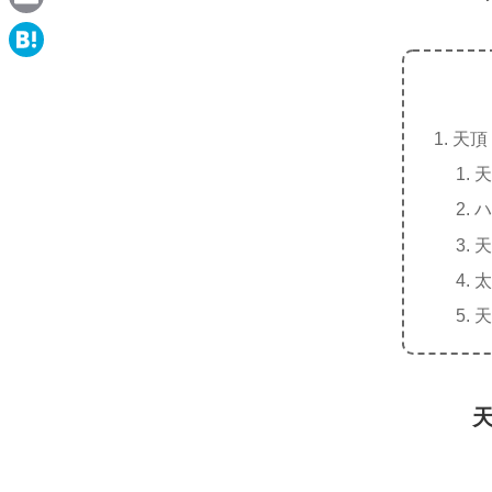
e
a
E
c
m
H
e
a
a
b
i
天頂
t
o
l
天
e
o
ハ
n
k
天
a
太
天