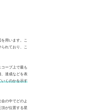
図を用います。こ
けられており、こ
スコープ上で最も
価、達成などを表
ていくのかを示す
社会の中でどのよ
天頂が位置する星