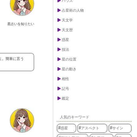
ハウス
占星術の人物
天文学
星占いを知りたい
天文歴
惑星
技法
よ。簡単に言う
星の位置
星の動き
相性
記号
鑑定
人気のキーワード
惑星
アスペクト
サイン