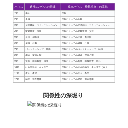
ハウス
通常のハウスの意味
導出ハウス（母親視点）の意味
1室
本人
母親
2室
金銭
母親にとっての金銭
3室
兄弟姉妹、コミュニケーション
母親にとっての兄弟姉妹、コミュニケーション
4室
家庭環境、母親
母親にとっての家庭環境、父親
5室
子供、創造性
母親にとっての子供、創造性
6室
健康、仕事
母親にとっての健康、仕事
7室
パートナーシップ、結婚
母親にとってのパートナーシップ、結婚
8室
継承、深層心理
母親にとっての継承、深層心理
9室
哲学、高等教育、海外
母親にとっての哲学、高等教育、海外
10室
社会的地位、キャリア
母親にとっての社会的地位、キャリア（本人）
11室
友人、希望
母親にとっての友人、希望
12室
秘密、潜在意識
母親にとっての秘密、潜在意識
関係性の深堀り