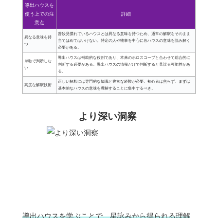
導出ハウスを
使う上での注
詳細
意点
普段見慣れているハウスとは異なる意味を持つため、通常の解釈をそのまま
異なる意味を持
当てはめてはいけない。特定の人や物事を中心に各ハウスの意味を読み解く
つ
必要がある。
導出ハウスは補助的な役割であり、本来のホロスコープと合わせて総合的に
単独で判断しな
判断する必要がある。導出ハウスの情報だけで判断すると見誤る可能性があ
い
る。
正しい解釈には専門的な知識と豊富な経験が必要。初心者は焦らず、まずは
高度な解釈技術
基本的なハウスの意味を理解することに集中するべき。
より深い洞察
導出ハウスを学ぶことで、星詠みから得られる理解