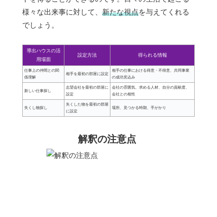
様々な出来事に対して、
新たな視点
を与えてくれる
でしょう。
導出ハウスの活
設定方法
得られる情報
用場面
仕事上の仲間との関
相手の仕事における得意・不得意、共同事業
相手を最初の部屋に設定
係理解
の成功見込み
志望会社を最初の部屋に
会社の雰囲気、求める人材、自分の貢献度、
新しい仕事探し
設定
会社との相性
失くした物を最初の部屋
失くし物探し
場所、見つかる時期、手がかり
に設定
解釈の注意点