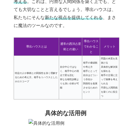
考える
。これは、円滑な人間関係を築く上でも、と
ても大切なことと言えるでしょう。導出ハウスは、
私たちにそんな
新たな視点を提供してくれる
、まさ
に魔法のツールなのです。
導出ハウス
通常の西洋占星
導出ハウスとは
でわかるこ
メリット
術との違い
と
問題の本質を見
相手の価値観
抜ける
自分中心ではな
や考え方
具体的な解決策
く、相手中心の視
相手にとって
を探れる
特定の人や事柄との関係性を深く理解す
点で星を読む
自分はどうい
相手の立場に立
るための考え方。相手を１ハウスとした
単なる相性診断よ
う存在か
って物事を考え
ホロスコープ
りも深い分析が可
関係性を進展
られる
能
させるための
円滑な人間関係
ヒント
を築くのに役立
つ
具体的な活用例