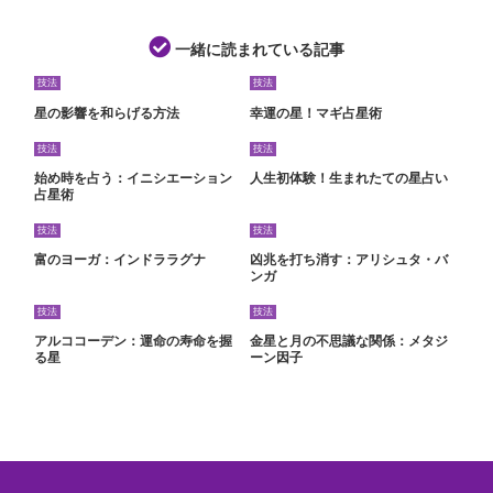
一緒に読まれている記事
技法
技法
星の影響を和らげる方法
幸運の星！マギ占星術
技法
技法
始め時を占う：イニシエーション
人生初体験！生まれたての星占い
占星術
技法
技法
富のヨーガ：インドララグナ
凶兆を打ち消す：アリシュタ・バ
ンガ
技法
技法
アルココーデン：運命の寿命を握
金星と月の不思議な関係：メタジ
る星
ーン因子