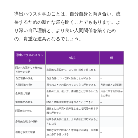
導出ハウスを学ぶことは、自分自身と向き合い、成
長するための新たな扉を開くことでもあります。よ
り深い自己理解と、より良い人間関係を築くため
の、貴重な道具となるでしょう。
導出ハウスのメリッ
解説
例
ト
隠された繋がりや秘めた
表面的な星図から、より深い洞察を得られる
–
可能性の発見
自己理解の深化
自分自身について深く知ることができる
–
人間関係の理解
周りの人々との関わりをより良く理解できる
兄弟姉妹との関係性
金銭の出所、使い方、価値観などが明らかにな
お金に関する部屋か
金銭面の理解
る
らの導出
潜在能力の発見
隠れた才能や潜在意識を探ることができる
–
漠然とした不安や繰り返し起こる問題の根本原
問題解決の糸口
–
因を理解する
物事を多角的に捉え、より柔軟に対応できるよ
多角的な視点の獲得
–
うになる
複雑な状況に隠された意味を読み解き、問題解
複雑な状況の理解
–
決の糸口を見つける