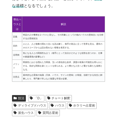
な道標
となるでしょう。
導出ハ
ウスと
解説
は
特定の人や事柄を1ハウスと見なし、その対象にとっての他のハウスの意味合いを分析
定義
する占星術技法
人と人、人と物事の関わり合いを読み解く。相手の視点に立って世界を見る。通常の
目的
ホロスコープからは読み取れない情報を発見する。
気になる人との関係性を占う（相手にとって自分がどのような役割を担うのか、仕事
活用例
や家庭環境の影響など）
関係性における隠れた力関係、互いの潜在的な欲求、課題や発展の可能性を明らかに
メリッ
する。良好な関係を築くヒントを得られる。より豊かな人生へと繋がる新たな道標と
ト
なる。
基本的な占星術の知識（天体、ハウス、サインの意味）が前提。信頼できる先生に師
注意点
事したり、専門書で学ぶなど慎重な学習が必要。
技法
「D」
チャート解釈
ディライブドハウス
ハウス
ホラリー占星術
派生ハウス
質問占星術