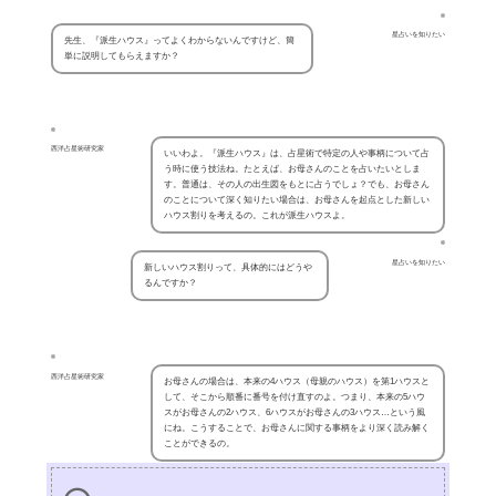
星占いを知りたい
先生、『派生ハウス』ってよくわからないんですけど、簡
単に説明してもらえますか？
西洋占星術研究家
いいわよ。『派生ハウス』は、占星術で特定の人や事柄について占
う時に使う技法ね。たとえば、お母さんのことを占いたいとしま
す。普通は、その人の出生図をもとに占うでしょ？でも、お母さん
のことについて深く知りたい場合は、お母さんを起点とした新しい
ハウス割りを考えるの。これが派生ハウスよ。
星占いを知りたい
新しいハウス割りって、具体的にはどうや
るんですか？
西洋占星術研究家
お母さんの場合は、本来の4ハウス（母親のハウス）を第1ハウスと
して、そこから順番に番号を付け直すのよ。つまり、本来の5ハウ
スがお母さんの2ハウス、6ハウスがお母さんの3ハウス…という風
にね。こうすることで、お母さんに関する事柄をより深く読み解く
ことができるの。