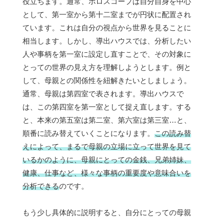
役立ちます。通常、ホロスコープは自分自身を中心
として、第一室から第十二室までが円状に配置され
ています。これは自分の視点から世界を見ることに
相当します。しかし、導出ハウスでは、分析したい
人や事柄を第一室に設定し直すことで、その対象に
とっての世界の見え方を理解しようとします。例と
して、母親との関係性を紐解きたいとしましょう。
通常、母親は第四室で表されます。導出ハウスで
は、この第四室を第一室として捉え直します。する
と、本来の第五室は第二室、第六室は第三室…と、
順番に読み替えていくことになります。
この読み替
えによって、まるで母親の立場に立って世界を見て
いるかのように、母親にとっての金銭、兄弟姉妹、
健康、仕事など、様々な事柄の重要度や意味合いを
分析できる
のです。
もう少し具体的に説明すると、自分にとっての母親