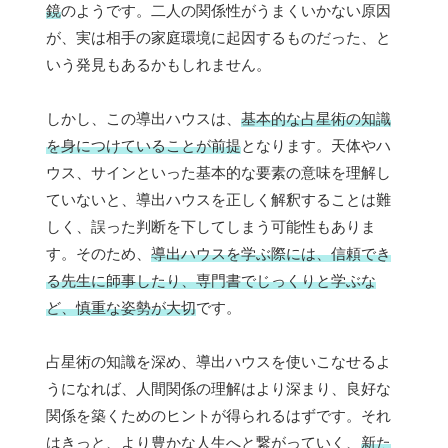
鏡
のようです。二人の関係性がうまくいかない原因
が、実は相手の家庭環境に起因するものだった、と
いう発見もあるかもしれません。
しかし、この導出ハウスは、
基本的な占星術の知識
を身につけていることが前提
となります。天体やハ
ウス、サインといった基本的な要素の意味を理解し
ていないと、導出ハウスを正しく解釈することは難
しく、誤った判断を下してしまう可能性もありま
す。そのため、
導出ハウスを学ぶ際には、信頼でき
る先生に師事したり、専門書でじっくりと学ぶな
ど、慎重な姿勢が大切
です。
占星術の知識を深め、導出ハウスを使いこなせるよ
うになれば、人間関係の理解はより深まり、良好な
関係を築くためのヒントが得られるはずです。それ
はきっと、より豊かな人生へと繋がっていく、
新た