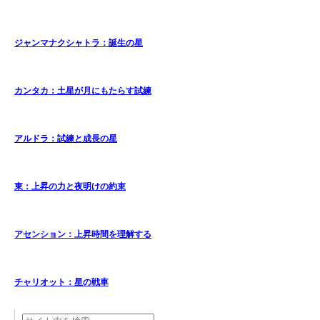
ジャンマナクシャトラ：誕生の星
カンタカ：土星が月にもたらす試練
アルドラ：試練と成長の星
東：上昇の力と夜明けの約束
アセンション：上昇時間を理解する
チャリオット：星の戦車