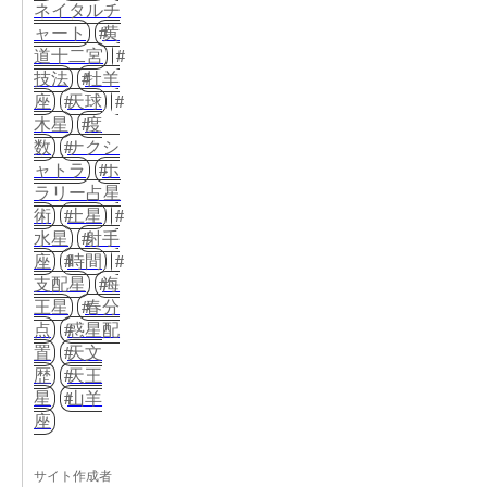
ネイタルチ
ャート
黄
道十二宮
技法
牡羊
座
天球
木星
度
数
ナクシ
ャトラ
ホ
ラリー占星
術
土星
水星
射手
座
時間
支配星
海
王星
春分
点
惑星配
置
天文
歴
天王
星
山羊
座
サイト作成者