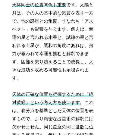
天体同士の位置関係も重要
です。太陽と
月は、その人の基本的な気質を表す一方
で、他の惑星との角度、すなわち「アス
ペクト」も影響を与えます。例えば、幸
運の星と言われる木星と、試練の星と言
われる土星が、調和の角度にあれば、努
力が報われて幸運を掴むと解釈できま
す。困難を乗り越えることで成長し、大
きな成功を収める可能性も示唆されま
す。
天体の正確な位置を把握するために「絶
対黄経」という考え方を使います
。これ
は、春分点を基準とした天体の位置を表
すもので、より精密な占星術の解釈には
欠かせません。同じ星座の同じ度数に位
置する惑星でも、年によってこの絶対黄