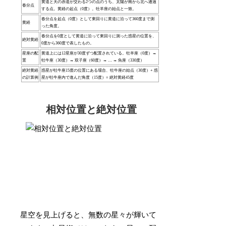
黄道と天の赤道が交わる2つの点のうち、太陽が南から北へ通過
春分点
する点。黄経の起点（0度）。牡羊座の始点と一致。
春分点を起点（0度）として東回りに黄道に沿って360度まで測
黄経
った角度。
春分点を0度として黄道に沿って東回りに測った惑星の位置を、
絶対黄経
0度から360度で表したもの。
星座の配
黄道上には12星座が30度ずつ配置されている。牡羊座（0度）→
置
牡牛座（30度）→ 双子座（60度）→ … → 魚座（330度）
絶対黄経
惑星が牡牛座15度の位置にある場合、牡牛座の始点（30度）+ 惑
の計算例
星が牡牛座内で進んだ角度（15度）= 絶対黄経45度
相対位置と絶対位置
星空を見上げると、無数の星々が輝いて