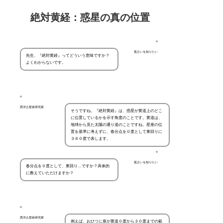
絶対黄経：惑星の真の位置
星占いを知りたい
先生、『絶対黄経』ってどういう意味ですか？
よくわからないです。
西洋占星術研究家
そうですね。『絶対黄経』は、惑星が黄道上のどこ
に位置しているかを示す角度のことです。黄道は、
地球から見た太陽の通り道のことですね。星座の位
置を基準に考えずに、春分点を０度として東回りに
３６０度で表します。
星占いを知りたい
春分点を０度として、東回り…ですか？具体的
に教えていただけますか？
西洋占星術研究家
例えば、おひつじ座が黄道０度から３０度までの範