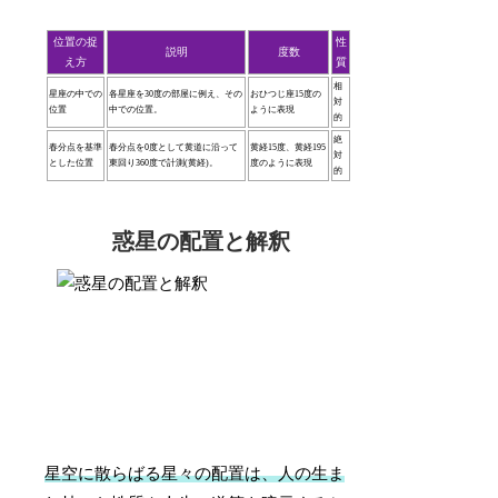
位置の捉
性
説明
度数
え方
質
相
星座の中での
各星座を30度の部屋に例え、その
おひつじ座15度の
対
位置
中での位置。
ように表現
的
絶
春分点を基準
春分点を0度として黄道に沿って
黄経15度、黄経195
対
とした位置
東回り360度で計測(黄経)。
度のように表現
的
惑星の配置と解釈
星空に散らばる星々の配置は、人の生ま