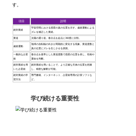
す。
項目
説明
宇宙空間における惑星の真の位置を示す。歳差運動による
絶対黄経
ズレを補正した黄経。
黄道
太陽の通り道。春分点を起点に360度に分割。
地球の自転軸の向きが周期的に変化する現象。黄道度数と
歳差運動
真の位置にズレを生じさせる原因。
一般的な占星
春分点を基準とした黄道度数で惑星の位置を表し、性格や
術
運命を判断。
絶対黄経を用
絶対黄経を用いることで、より正確な天体の位置を把握
いた占星術
し、精密な解釈が可能。
絶対黄経の学
専門書籍、インターネット、占星術専用の計算ソフトな
習方法
ど。
学び続ける重要性