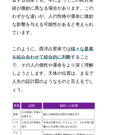
経が微妙に異なる場合があります。この
わずかな違いが、人の性格や運命に微妙
な影響を与える可能性があると考えられ
ています。
このように、西洋占星術では
様々な要素
を組み合わせて総合的に判断
すること
で、その人の個性や運命をより深く理解
しようとします。天体の位置は、まるで
人生の設計図のようなものと言えるでし
ょう。
要素
説明
解釈への影響
12の星座に天体が
星座
個人の基本的な性質や才能を示す
位置する
ハウ
人生の12の領域を
天体が位置するハウスによって、その天体の影
ス
表す
響がどの分野に現れるかを示す
アス
天体同士の影響を調和的または葛藤的なものと