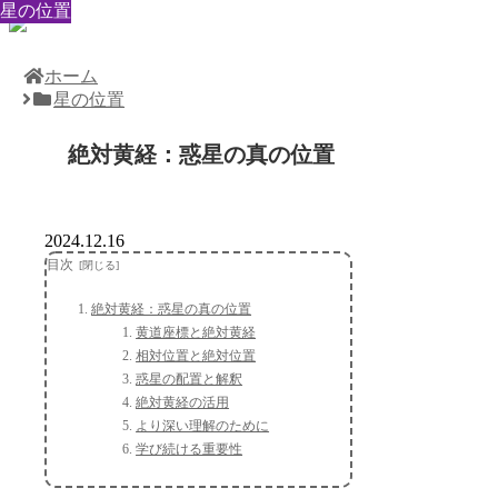
星の位置
星の位置
星の位置
星の位置
星の位置
星の位置
星の位置
星の位置
星の位置
ホーム
星の位置
絶対黄経：惑星の真の位置
2024.12.16
目次
絶対黄経：惑星の真の位置
黄道座標と絶対黄経
相対位置と絶対位置
惑星の配置と解釈
絶対黄経の活用
より深い理解のために
学び続ける重要性