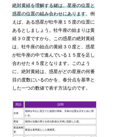
絶対黄経を理解する鍵は、星座の位置と
惑星の位置の組み合わせにあります
。例
えば、ある惑星が牡牛座１５度の位置に
あるとしましょう。牡牛座の始まりは黄
経３０度ですから、この惑星の絶対黄経
は、牡牛座の始点の黄経３０度と、惑星
が牡牛座の中で進んでいる１５度を足し
合わせた４５度となります。このよう
に、絶対黄経は、惑星がどの星座の何番
目の度数にいるのかを、春分点を基準と
した一つの数値で表す方法なのです。
用語
説明
地球を中心に見立てた仮想の球体。天体の位置を示すために用
天球
いる。
黄道
地球が太陽の周りを回る軌道を天球に投影した面。
黄道座標
黄道を基準面とした座標系。
系