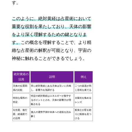
す。
このように、絶対黄経は占星術において
重要な役割を果たしており、天体の影響
をより深く理解するための鍵となりま
す。
この概念を理解することで、より精
緻な占星術の解釈が可能となり、宇宙の
神秘に触れることができるでしょう。
絶対黄経の
説明
例え
活用
天体の位置関
同じ絶対黄経にある天体は互いに共鳴
二つの楽器が同
係の比較
し、影響力を強調する
じ音程を奏でる
特定の絶対黄経はエネルギーが集中す
特別な場所の
太陽光を集める
るポイントとされ、天体の影響力が増
特定
レンズ
幅される
出生図、進行
航海士が星を頼
個人の運勢予測や未来への道筋を読み
図、経過図で
りに航路を見つ
解く
の活用
ける