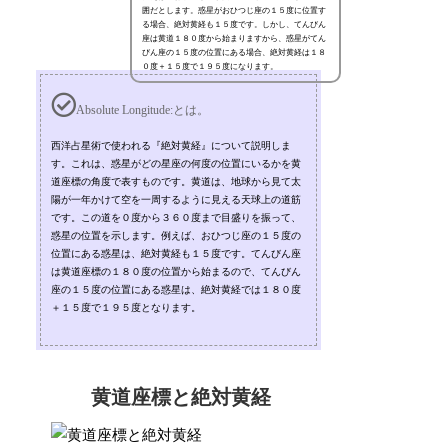
囲だとします。惑星がおひつじ座の１５度に位置す
る場合、絶対黄経も１５度です。しかし、てんびん
座は黄道１８０度から始まりますから、惑星がてん
びん座の１５度の位置にある場合、絶対黄経は１８
０度＋１５度で１９５度になります。
Absolute Longitude:とは。
西洋占星術で使われる『絶対黄経』について説明しま
す。これは、惑星がどの星座の何度の位置にいるかを黄
道座標の角度で表すものです。黄道は、地球から見て太
陽が一年かけて空を一周するように見える天球上の道筋
です。この道を０度から３６０度まで目盛りを振って、
惑星の位置を示します。例えば、おひつじ座の１５度の
位置にある惑星は、絶対黄経も１５度です。てんびん座
は黄道座標の１８０度の位置から始まるので、てんびん
座の１５度の位置にある惑星は、絶対黄経では１８０度
＋１５度で１９５度となります。
黄道座標と絶対黄経