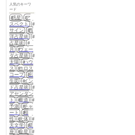
人気のキーワ
ード
惑星
ア
スペクト
サイン
西
洋占星術
占星術
月
ヴェー
ダ占星術
太陽
ハウ
ス
ホロス
コープ
出
生図
イン
ド占星術
アセンダン
ト
黄道
予測
チャ
ート
相
性
天体
天文学
星
座
金星