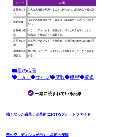
テーマ
説明
占星術の学
広大な大海原を航海することに例えられ、継続的な学習が必
び
要。
占星術の基礎知識だが、大海原へ漕ぎ出すための小舟に過ぎ
絶対黄経
ない。
占星術の概
ハウス、アスペクト、星座など、様々な概念を学ぶことで、
念
知識という船は大きく成長する。
占星術の目
未来予言だけでなく、自己理解、人間関係の改善のための羅
的
針盤。
継続学習の
学び続けることで、人生という大海原を迷うことなく航海で
重要性
きる。
星の位置
「A」
サイン
度数
惑星
黄道
一緒に読まれている記事
強くなった惑星：占星術におけるフォートファイド
西の空：ディシスが示す占星術の深淵