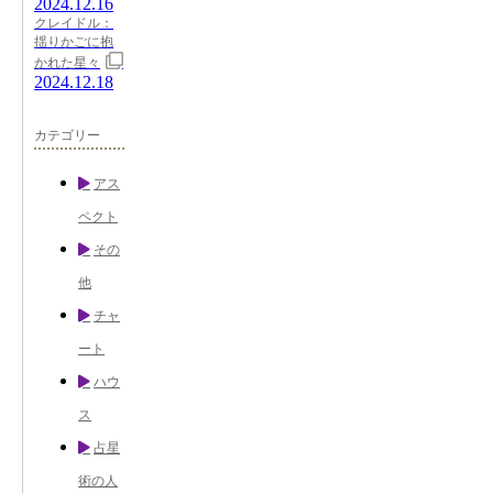
2024.12.16
クレイドル：
揺りかごに抱
かれた星々
2024.12.18
カテゴリー
アス
ペクト
その
他
チャ
ート
ハウ
ス
占星
術の人