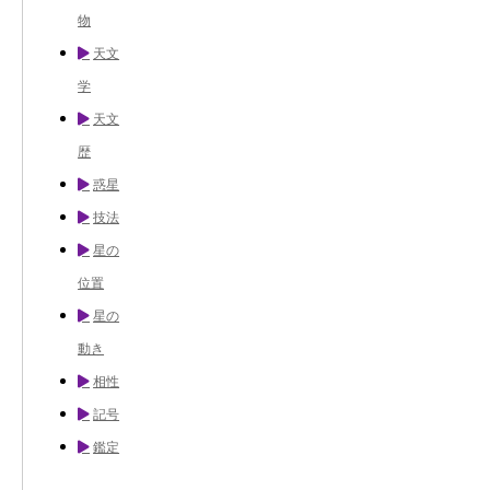
物
天文
学
天文
歴
惑星
技法
星の
位置
星の
動き
相性
記号
鑑定