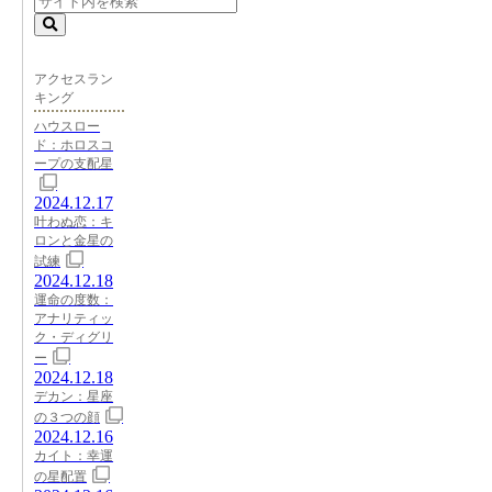
アクセスラン
キング
ハウスロー
ド：ホロスコ
ープの支配星
2024.12.17
叶わぬ恋：キ
ロンと金星の
試練
2024.12.18
運命の度数：
アナリティッ
ク・ディグリ
ー
2024.12.18
デカン：星座
の３つの顔
2024.12.16
カイト：幸運
の星配置