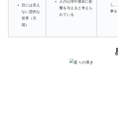
人の心理や運命に影
し、
目には見え
響を与えると考えら
事を
ない霊的な
れている
世界（天
国）