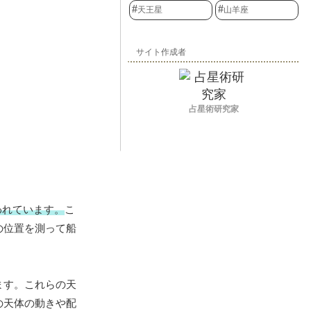
天王星
山羊座
サイト作成者
占星術研究家
われています。
こ
の位置を測って船
ます。これらの天
の天体の動きや配