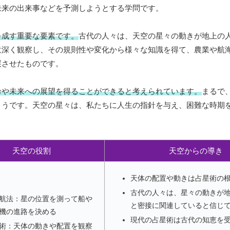
未来の出来事などを予測しようとする学問です。
を成す重要な要素です。
古代の人々は、天空の星々の動きが地上の
意深く観察し、その規則性や変化から様々な知識を得て、農業や航
展させたものです。
命や未来への展望を得ることができると考えられています。
まるで
ようです。天空の星々は、私たちに人生の指針を与え、困難な時期
天空の役割
天空からの導き
天体の配置や動きは占星術の
古代の人々は、星々の動きが
航法：星の位置を測って船や
と密接に関連していると信じ
機の進路を決める
現代の占星術は古代の知恵を
術：天体の動きや配置を観察