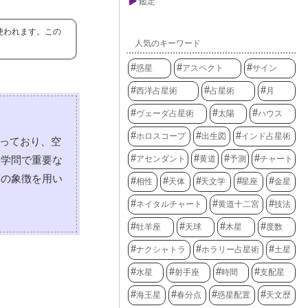
鑑定
使われます。この
人気のキーワード
惑星
アスペクト
サイン
西洋占星術
占星術
月
ヴェーダ占星術
太陽
ハウス
ホロスコープ
出生図
インド占星術
なっており、空
アセンダント
黄道
予測
チャート
な学問で重要な
体の象徴を用い
相性
天体
天文学
星座
金星
ネイタルチャート
黄道十二宮
技法
牡羊座
天球
木星
度数
ナクシャトラ
ホラリー占星術
土星
水星
射手座
時間
支配星
海王星
春分点
惑星配置
天文歴