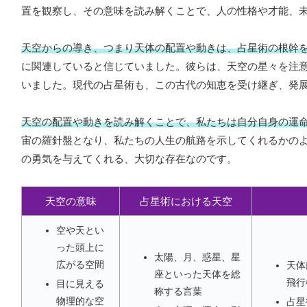
置を観察し、その意味を読み解くことで、人の性格や才能、
天空からの導き、つまり天体の配置や動きは、占星術の根幹
に関連していると信じていました。彼らは、天空の星々を注
いました。現代の占星術も、この古代の知恵を受け継ぎ、発
天空の配置や動きを読み解くことで、私たちは自分自身の運
宙の羅針盤となり、私たちの人生の航路を示してくれるかの
の勇気を与えてくれる、大切な存在なのです。
天空の意味
占星術における天空
空や天とい
った頭上に
太陽、月、惑星、星
広がる空間
天体
座といった天体を総
飛行
目に見える
称する言葉
物理的な空
占星