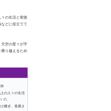
人々の生活と密接
海などに役立てて
、天空の星々が宇
を乗り越えるため
根幹
地上の人々の生活
ていた
受け継ぎ、発展さ