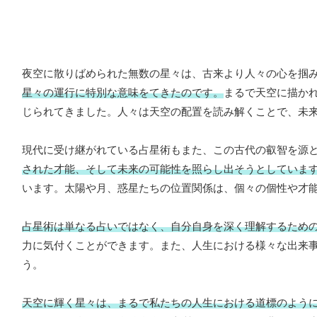
夜空に散りばめられた無数の星々は、古来より人々の心を掴
星々の運行に特別な意味をてきたのです。
まるで天空に描か
じられてきました。人々は天空の配置を読み解くことで、未
現代に受け継がれている占星術もまた、この古代の叡智を源
された才能、そして未来の可能性を照らし出そうとしていま
います。太陽や月、惑星たちの位置関係は、個々の個性や才
占星術は単なる占いではなく、自分自身を深く理解するため
力に気付くことができます。また、人生における様々な出来
う。
天空に輝く星々は、まるで私たちの人生における道標のよう