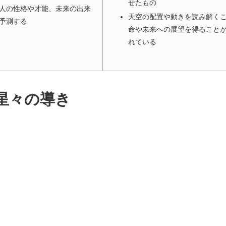
せたもの
人の性格や才能、未来の出来
天空の配置や動きを読み解く
予測する
命や未来への展望を得ること
れている
星々の導き