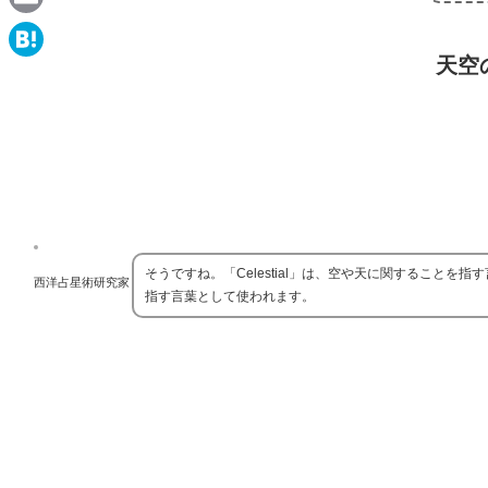
e
a
E
c
天空
m
H
e
a
a
b
i
t
o
l
e
o
n
k
a
そうですね。「Celestial」は、空や天に関すること
西洋占星術研究家
指す言葉として使われます。