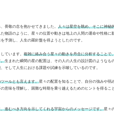
み、畏敬の念を抱かせてきました。
人々は星空を眺め、そこに神秘
れた物語のように、星々の位置や動きは地上の人間の運命や性格に
来を予測し、人生の羅針盤を得ようとしたのです。
としています。
複雑に絡み合う星々の動きを丹念に分析することで
す。
生まれた瞬間の星の配置は、その人の人生の設計図のようなも
能、そして人生における課題や試練を示唆しているのです。
のツールとも言えます。
星々の配置を知ることで、自分の強みや弱
事の意味を理解し、困難な時期を乗り越えるためのヒントを得るこ
に、進むべき方向を示してくれる宇宙からのメッセージです。
星々