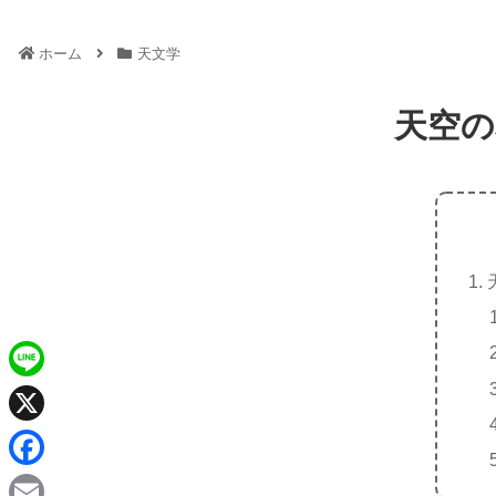
ホーム
天文学
天空の
L
i
X
n
F