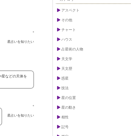
アスペクト
その他
チャート
ハウス
星占いを知りたい
占星術の人物
天文学
天文歴
や星などの天体を
惑星
技法
星の位置
星の動き
星占いを知りたい
相性
記号