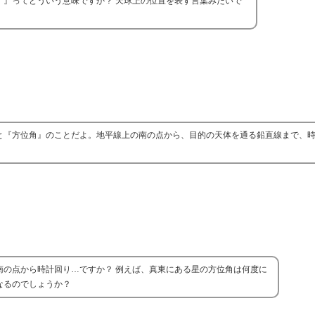
ムス）』ってどういう意味ですか？ 天球上の位置を表す言葉みたいで
言うと『方位角』のことだよ。地平線上の南の点から、目的の天体を通る鉛直線まで、
南の点から時計回り…ですか？ 例えば、真東にある星の方位角は何度に
なるのでしょうか？