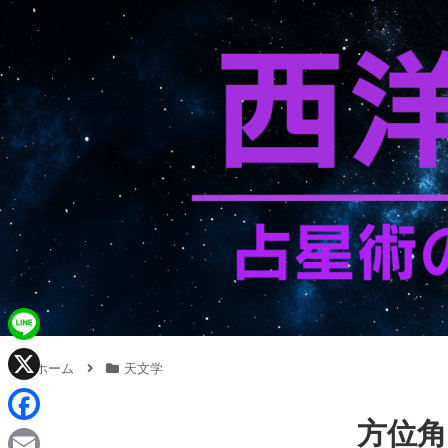
L
ホーム
天文学
i
X
n
方位角
F