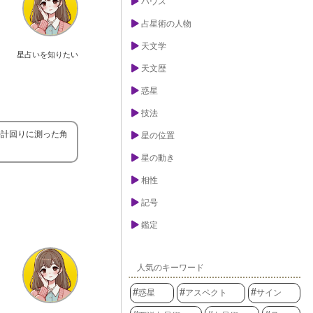
ハウス
占星術の人物
天文学
星占いを知りたい
天文歴
惑星
技法
時計回りに測った角
星の位置
星の動き
相性
記号
鑑定
人気のキーワード
惑星
アスペクト
サイン