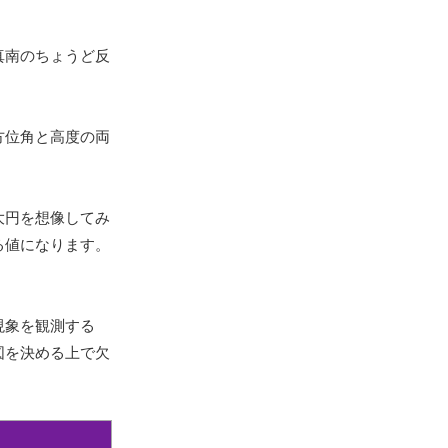
真南のちょうど反
方位角と高度の両
。
大円を想像してみ
る値になります。
現象を観測する
図を決める上で欠