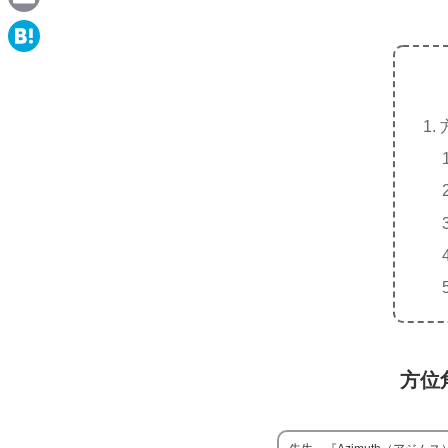
e
a
E
c
m
H
e
a
a
b
i
t
o
l
e
o
n
k
a
方位