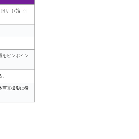
東回り（時計回
置をピンポイン
る。
体写真撮影に役