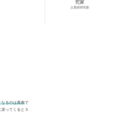
占星術研究家
となるのは真南
で
に戻ってくると３