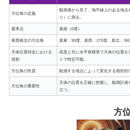
観測者から見て、地平線上のある地点
方位角の定義
り）に測る。
基準点
真南（0度）
東西南北の方位角
真東：90度、真西：270度、真北：36
天体位置特定における
高度と共に水平座標系で天体の位置を
役割
トで特定可能。
方位角の性質
観測する地点によって変化する相対的
天体の位置を正確に把握し、観測計画
方位角の重要性
立つ。
方