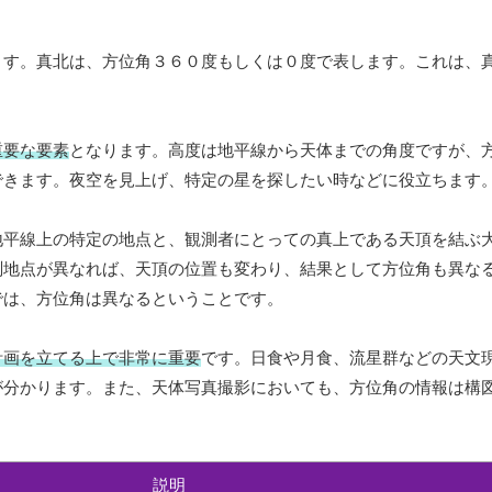
ます。真北は、方位角３６０度もしくは０度で表します。これは、
重要な要素
となります。高度は地平線から天体までの角度ですが、
できます。夜空を見上げ、特定の星を探したい時などに役立ちます
地平線上の特定の地点と、観測者にとっての真上である天頂を結ぶ
測地点が異なれば、天頂の位置も変わり、結果として方位角も異な
では、方位角は異なるということです。
計画を立てる上で非常に重要
です。日食や月食、流星群などの天文
が分かります。また、天体写真撮影においても、方位角の情報は構
説明