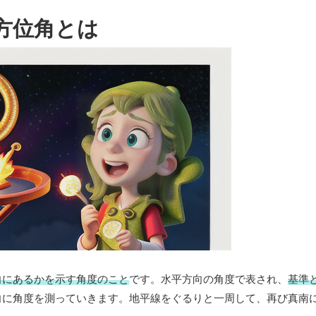
方位角とは
向にあるかを示す角度のこと
です。水平方向の角度で表され、
基準
向に角度を測っていきます。地平線をぐるりと一周して、再び真南