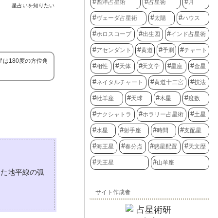
西洋占星術
占星術
月
星占いを知りたい
ヴェーダ占星術
太陽
ハウス
ホロスコープ
出生図
インド占星術
アセンダント
黄道
予測
チャート
は180度の方位角
相性
天体
天文学
星座
金星
ネイタルチャート
黄道十二宮
技法
牡羊座
天球
木星
度数
ナクシャトラ
ホラリー占星術
土星
水星
射手座
時間
支配星
海王星
春分点
惑星配置
天文歴
天王星
山羊座
った地平線の弧
サイト作成者