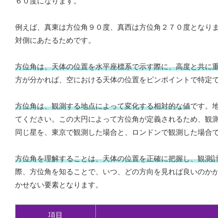
６０度になります。
例えば、真東は方位角９０度、真西は方位角２７０度となり
対側にあたるためです。
方位角は、天体の位置を水平座標系で示す際に、高度と共に
方が分かれば、空における天体の位置をピンポイントで特定
方位角は、観測する地点によって変化する相対的な値
です。
てください。この大円によって方位角が定義されるため、観
同じ星を、東京で観測した場合と、ロンドンで観測した場合
方位角を理解することは、天体の位置を正確に把握し、観測
際、方位角を知ることで、いつ、どの方向を見れば良いのか
かせない要素となります。
項目