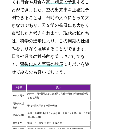
ても日食や月食を
高い精度で予測
するこ
とができました。空の出来事を正確に予
測できることは、当時の人々にとって大
きな力であり、天文学の発展にも大きく
貢献したと考えられます。現代の私たち
は、科学の進歩により、この周期の仕組
みをより深く理解することができます。
日食や月食の神秘的な美しさだけでな
く、
背後にある宇宙の秩序
にも思いを馳
せてみるのも良いでしょう。
特徴
説明
約18年11日8時間ごとにほぼ同じ条件の日食や月食が繰り返
サロス周期
される周期
周期内の現
平均41回の日食と29回の月食
象数
地球の北極/南極付近から始まり、太陽の通り道に沿って反対
現象の移動
側の極へ移動
発生条件
地球、月、太陽がほぼ一直線に並ぶ
予測可能性
周期が正確なため、古代の人々も高い精度で予測可能