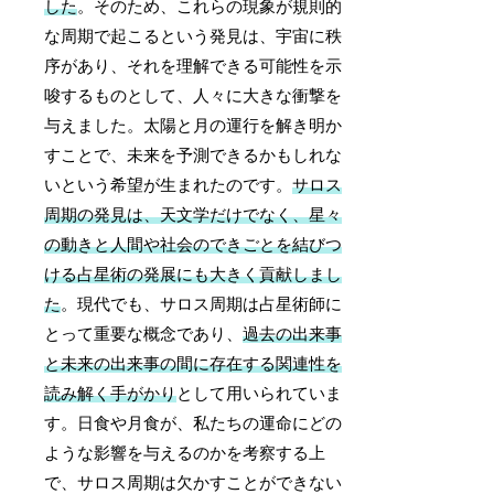
した
。そのため、これらの現象が規則的
な周期で起こるという発見は、宇宙に秩
序があり、それを理解できる可能性を示
唆するものとして、人々に大きな衝撃を
与えました。太陽と月の運行を解き明か
すことで、未来を予測できるかもしれな
いという希望が生まれたのです。
サロス
周期の発見は、天文学だけでなく、星々
の動きと人間や社会のできごとを結びつ
ける占星術の発展にも大きく貢献しまし
た
。現代でも、サロス周期は占星術師に
とって重要な概念であり、
過去の出来事
と未来の出来事の間に存在する関連性を
読み解く手がかり
として用いられていま
す。日食や月食が、私たちの運命にどの
ような影響を与えるのかを考察する上
で、サロス周期は欠かすことができない