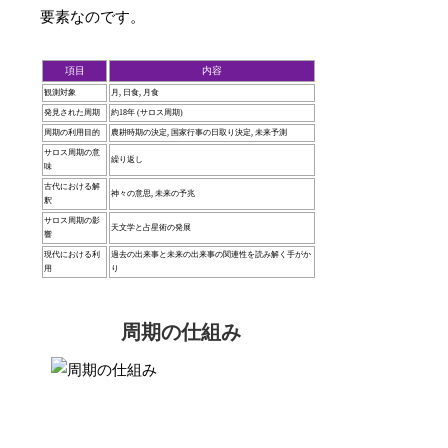
要素なのです。
項目
内容
観測対象
月, 日食, 月食
発見された周期
約18年 (サロス周期)
周期の利用目的
農耕時期の決定, 国家行事の日取り決定, 未来予測
サロス周期の意
繰り返し
味
古代における解
神々の意思, 未来の予兆
釈
サロス周期の影
天文学と占星術の発展
響
現代における利
過去の出来事と未来の出来事の関連性を読み解く手がか
用
り
周期の仕組み