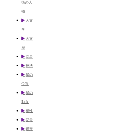
術の人
物
天文
学
天文
歴
惑星
技法
星の
位置
星の
動き
相性
記号
鑑定