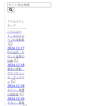
アクセスラン
キング
ハウスロー
ド：ホロスコ
ープの支配星
2024.12.17
叶わぬ恋：キ
ロンと金星の
試練
2024.12.18
運命の度数：
アナリティッ
ク・ディグリ
ー
2024.12.18
カイト：幸運
の星配置
2024.12.16
デカン：星座