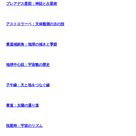
プレアデス星団：神話と占星術
アストロラーベ：天体観測の古の技
黄道傾斜角：地球の傾きと季節
地球中心説：宇宙観の歴史
子午線：天と地をつなぐ線
黄道：太陽の通り道
恒星時：宇宙のリズム