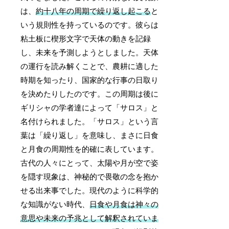
は、
約十八年の周期で繰り返し起こる
と
いう規則性を持っているのです。彼らは
粘土板に楔形文字で天体の動きを記録
し、未来を予測しようとしました。天体
の運行を読み解くことで、農耕に適した
時期を知ったり、国家的な行事の日取り
を決めたりしたのです。この周期は後に
ギリシャの学者達によって「サロス」と
名付けられました。「サロス」という言
葉は「繰り返し」を意味し、まさに日食
と月食の周期性を的確に表しています。
古代の人々にとって、太陽や月が空で姿
を隠す現象は、神秘的で畏敬の念を抱か
せる出来事でした。現代のように科学的
な知識がない時代、
日食や月食は神々の
意思や未来の予兆として解釈されていま