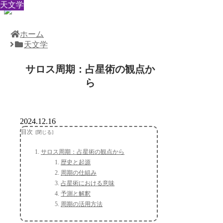
天文学
天文学
天文学
天文学
天文学
天文学
天文学
天文学
天文学
ホーム
天文学
サロス周期：占星術の観点か
ら
2024.12.16
目次
サロス周期：占星術の観点から
歴史と起源
周期の仕組み
占星術における意味
予測と解釈
周期の活用方法