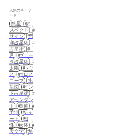
人気のキーワ
ード
惑星
ア
スペクト
サイン
西
洋占星術
占星術
月
ヴェー
ダ占星術
太陽
ハウ
ス
ホロス
コープ
出
生図
イン
ド占星術
アセンダン
ト
黄道
予測
チャ
ート
相
性
天体
天文学
星