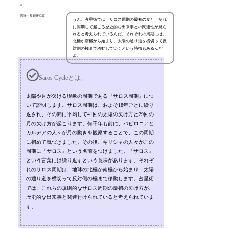
西洋占星術研究家
うん。占星術では、サロス周期の最初の食と、それ
に同期して起こる歴史的な出来事との関連性が見ら
れると考えられているんだ。それぞれの周期には、
北極か南極から始まり、太陽の通り道を横切って反
対側の極まで移動していくという特徴もあるんだ
よ。
Saros Cycleとは。
太陽や月が欠ける現象の周期である『サロス周期』につ
いて説明します。サロス周期は、およそ18年ごとに繰り
返され、その間に平均して41回の太陽の欠け方と29回の
月の欠け方が起こります。何千年も前に、バビロニアと
カルデアの人々が月の動きを観察することで、この周期
に初めて気づきました。その後、ギリシャの人々がこの
周期に『サロス』という名前をつけました。『サロス』
という言葉には繰り返すという意味があります。それぞ
れのサロス周期は、地球の北極か南極から始まり、太陽
の通り道を横切って反対側の極まで移動します。占星術
では、これらの規則的なサロス周期の最初の欠け方が、
歴史的な出来事と関連付けられていると考えられていま
す。