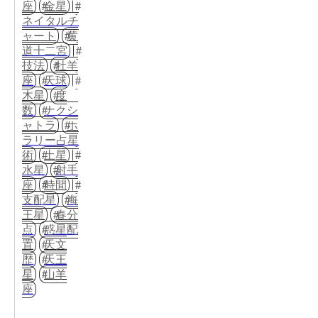
座
金星
ネイタルチ
ャート
黄
道十二宮
技法
牡羊
座
天球
木星
度
数
ナクシ
ャトラ
ホ
ラリー占星
術
土星
水星
射手
座
時間
支配星
海
王星
春分
点
惑星配
置
天文
歴
天王
星
山羊
座