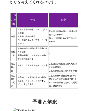
かりを与えてくれるのです。
サロ
ス周
特徴
影響
期
日食・月食の発生パターン（約18
歴史的出来事や個人の転機を理
年周期）
解する手がかり
概要
各周期に固有の番号
過去の出来事から未来予測の手
同じ周期の食は似た性質・テーマ
がかり
を持つ
その後の約18年間の周期全体の傾
最初
向を示す
–
の食
周期の幕開け、エネルギーが後の
食に受け継がれる
出生
人生は大きな変化に満ちたもの
誕生日に日食・月食が起こった場
時の
になる可能性
合
食
人生の節目となる出来事を示唆
出生
人生の転機や重要な時期を示す
特定のサロス周期の食が出生図の
図と
変化が人生のどの領域で起こり
感受点（アセンダントや天体な
の関
やすいかを示唆（仕事、人間関
ど）に重なる場合
連
係、健康など）
予測と解釈