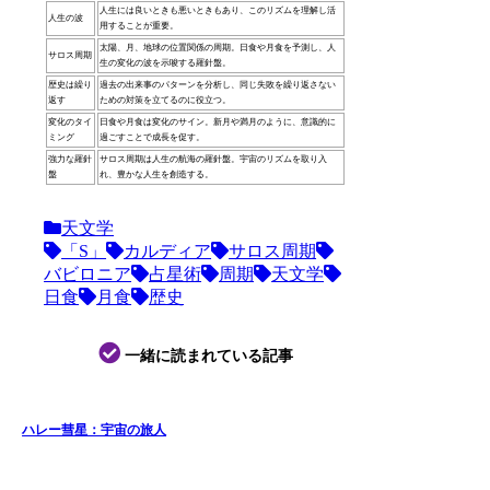
人生には良いときも悪いときもあり、このリズムを理解し活
人生の波
用することが重要。
太陽、月、地球の位置関係の周期。日食や月食を予測し、人
サロス周期
生の変化の波を示唆する羅針盤。
歴史は繰り
過去の出来事のパターンを分析し、同じ失敗を繰り返さない
返す
ための対策を立てるのに役立つ。
変化のタイ
日食や月食は変化のサイン。新月や満月のように、意識的に
ミング
過ごすことで成長を促す。
強力な羅針
サロス周期は人生の航海の羅針盤。宇宙のリズムを取り入
盤
れ、豊かな人生を創造する。
天文学
「S」
カルディア
サロス周期
バビロニア
占星術
周期
天文学
日食
月食
歴史
一緒に読まれている記事
ハレー彗星：宇宙の旅人