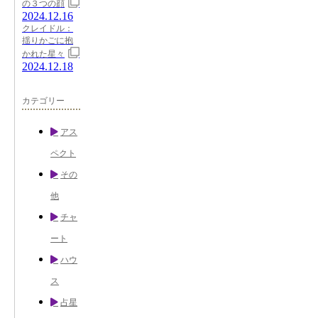
の３つの顔
2024.12.16
クレイドル：
揺りかごに抱
かれた星々
2024.12.18
カテゴリー
アス
ペクト
その
他
チャ
ート
ハウ
ス
占星