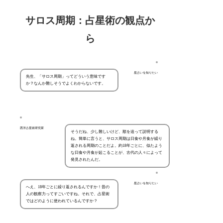
サロス周期：占星術の観点か
ら
星占いを知りたい
先生、「サロス周期」ってどういう意味です
か？なんか難しそうでよくわからないです。
西洋占星術研究家
そうだね、少し難しいけど、順を追って説明する
ね。簡単に言うと、サロス周期は日食や月食が繰り
返される周期のことだよ。約18年ごとに、似たよう
な日食や月食が起こることが、古代の人々によって
発見されたんだ。
星占いを知りたい
へえ、18年ごとに繰り返されるんですか！昔の
人の観察力ってすごいですね。それで、占星術
ではどのように使われているんですか？