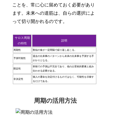
ことを、常に心に留めておく必要があり
ます。未来への道筋は、自らの選択によ
って切り開かれるのです。
サロス周期
説明
の特性
周期性
類似の食が一定間隔で繰り返し起こる。
過去の出来事のパターンから未来の出来事を予測する手
予測可能性
がかりとなる。
単独での予測は不完全であり、他の占星術的要素と組み
限定性
合わせる必要がある。
個人の運命を決定付けるものではなく、可能性を示唆す
非決定性
るだけである。
周期の活用方法