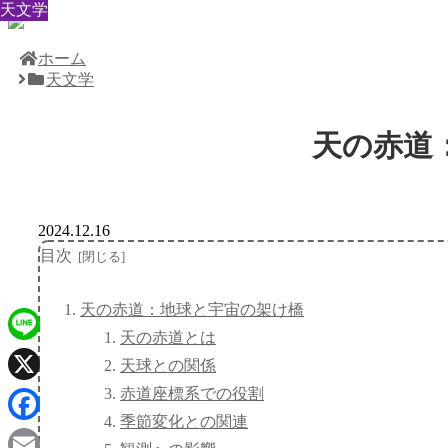
天文学
天文学
天文学
天文学
天文学
天文学
天文学
天文学
天文学
ホーム
天文学
天の赤道
2024.12.16
目次
天の赤道：地球と宇宙の架け橋
天の赤道とは
Line
天球との関係
赤道座標系での役割
X
季節変化との関連
Facebook