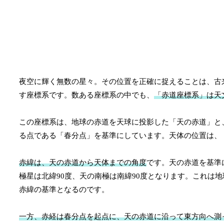
夜空に輝く無数の星々。その位置を正確に捉えることは、古
す座標系です。数ある座標系の中でも、
「赤道座標系」は天
この座標系は、地球の赤道を天球に投影した「天の赤道」と
る点である「春分点」を基準にしています。天体の位置は、
赤緯は、天の赤道から天体までの角度
です。天の赤道を基準
極星は北緯90度、天の南極は南緯90度となります。これは
赤緯の基準となるのです。
一方、赤経は春分点を起点に、天の赤道に沿って東方向へ測