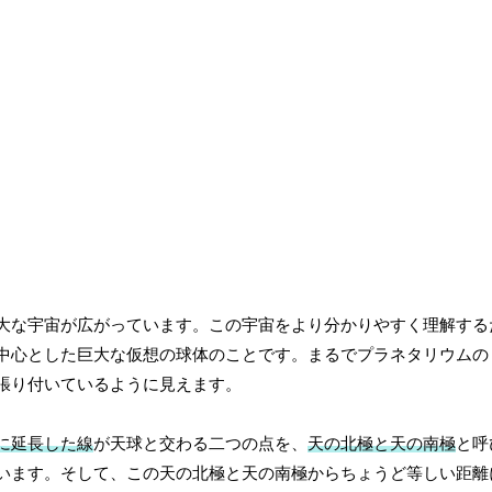
大な宇宙が広がっています。この宇宙をより分かりやすく理解する
中心とした巨大な仮想の球体のことです。まるでプラネタリウムの
張り付いているように見えます。
に延長した線
が天球と交わる二つの点を、
天の北極と天の南極
と呼
います。そして、この天の北極と天の南極からちょうど等しい距離