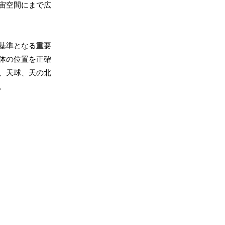
宙空間にまで広
基準となる重要
体の位置を正確
、天球、天の北
。