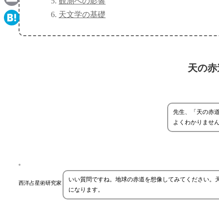
観測への影響
Email
天文学の基礎
Hatena
天の赤
先生、「天の赤
よくわかりませ
いい質問ですね。地球の赤道を想像してみてください。
西洋占星術研究家
になります。