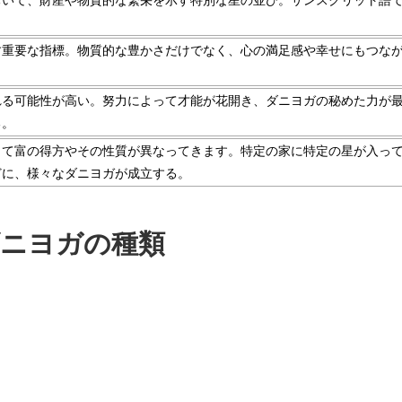
おいて、財産や物質的な繁栄を示す特別な星の並び。サンスクリット語
す重要な指標。物質的な豊かさだけでなく、心の満足感や幸せにもつな
れる可能性が高い。努力によって才能が花開き、ダニヨガの秘めた力が
る。
って富の得方やその性質が異なってきます。特定の家に特定の星が入っ
どに、様々なダニヨガが成立する。
ニヨガの種類