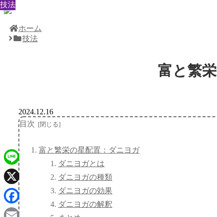
技法
技法
技法
技法
技法
技法
技法
技法
技法
ホーム
技法
富と繁栄
2024.12.16
目次
富と繁栄の星配置：ダニヨガ
ダニヨガとは
Line
ダニヨガの種類
ダニヨガの効果
X
ダニヨガの解釈
Facebook