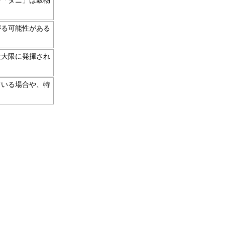
で「ダニ」は穀物
がる可能性がある
最大限に発揮され
ている場合や、特