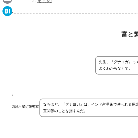
まとめ
Email
Hatena
富と
先生、『ダナヨガ』っ
よくわからなくて。
なるほど。『ダナヨガ』は、インド占星術で使われる用
西洋占星術研究家
置関係のことを指すんだ。