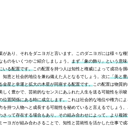
葉があり、それをダニヨガと言います。このダニヨガには様々な種
なものをいくつかご紹介しましょう。
まず「象の飾り」という意味
にいる配置です。
この配置を持つ人は知性と権威によって成功を掴
、知恵と社会的地位を兼ね備えた人となるでしょう。次に
「美と豊
る金星と幸運と拡大の木星が同座する配置です。
この配置は物質的
美しく豊かで、芸術的なセンスにあふれた人生を送る可能性を示唆
の位置関係にある時に成立します。
これは社会的な地位や権力によ
力を持つ人物へと成長する可能性を秘めていると言えるでしょう。
わさって存在する場合もあり、その組み合わせによって、より複雑
ミーヨガが組み合わさることで、知性と芸術性を活かした仕事で成