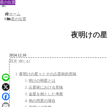
星の位置
星の位置
星の位置
星の位置
星の位置
星の位置
星の位置
星の位置
星の位置
ホーム
星の位置
夜明けの
2024.12.16
目次
夜明けの星々とその占星術的意味
明けの明星とは
Line
占星術における意味
金星を例とした考察
X
他の惑星の場合
Facebook