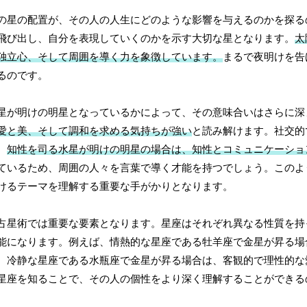
の星の配置が、その人の人生にどのような影響を与えるのかを探る
飛び出し、自分を表現していくのかを示す大切な星となります。
太
独立心、そして周囲を導く力を象徴しています。
まるで夜明けを告
るのです。
星が明けの明星となっているかによって、その意味合いはさらに深
愛と美、そして調和を求める気持ちが強い
と読み解けます。社交的
、
知性を司る水星が明けの明星の場合は、知性とコミュニケーショ
ているため、周囲の人々を言葉で導く才能を持つでしょう。このよ
けるテーマを理解する重要な手がかりとなります。
占星術では重要な要素となります。星座はそれぞれ異なる性質を持
能になります。例えば、情熱的な星座である牡羊座で金星が昇る場
、冷静な星座である水瓶座で金星が昇る場合は、客観的で理性的な
星座を知ることで、その人の個性をより深く理解することができる