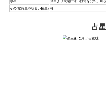
水星
金星より太陽に近い軌道を公転、可
その他(惑星や明るい恒星)
稀
占星