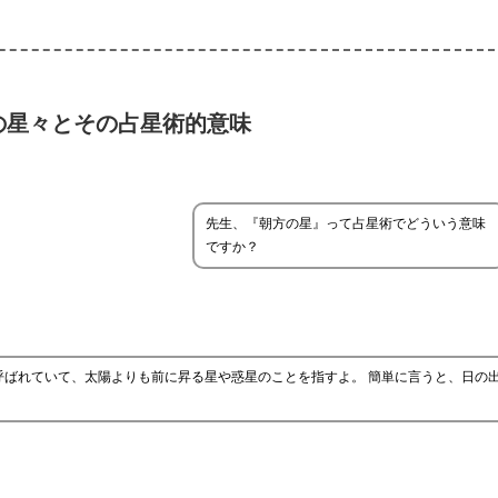
の星々とその占星術的意味
先生、『朝方の星』って占星術でどういう意味
ですか？
呼ばれていて、太陽よりも前に昇る星や惑星のことを指すよ。 簡単に言うと、日の