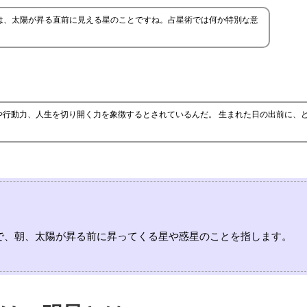
は、太陽が昇る直前に見える星のことですね。占星術では何か特別な意
や行動力、人生を切り開く力を象徴するとされているんだ。 生まれた日の出前に、
で、朝、太陽が昇る前に昇ってくる星や惑星のことを指します。