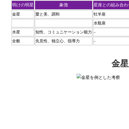
明けの明星
象徴
星座との組み合わ
金星
愛と美、調和
牡羊座
水瓶座
水星
知性、コミュニケーション能力
–
全般
先見性、独立心、指導力
–
金星