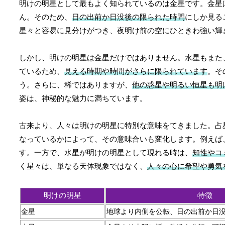
明けの明星として最もよく知られているのは金星です。金星
ん。そのため、
日の出前か日没後の限られた時間
にしか見る
星々と容易に見分けがつき、夜明け前の空にひときわ強い輝
しかし、明けの明星は金星だけではありません。水星もまた
ているため、
見える時期や時間がさらに限られています
。そ
う。さらに、稀ではありますが、
他の惑星や明るい恒星も明
姿は、神秘的な魅力に満ちています。
古来より、人々は明けの明星に特別な意味をてきました。占
なっているかによって、その意味合いも変化します。例えば
す。一方で、水星が明けの明星として現れる時は、
知性やコ
く星々は、単なる天体現象ではなく、
人々の心に希望や勇気
明けの明星
特徴
金星
地球より内側を公転、日の出前か日