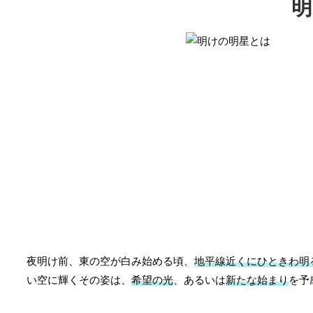
明
夜明け前、東の空が白み始める頃、
地平線近くにひときわ明
い空に輝くその姿は、
希望の光
、あるいは
新たな始まり
を予