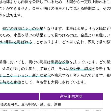
は地球よりも内側を公転しているため、太陽から一定以上離れるこ
ことができません。金星が明けの明星として見える時期には、その
きを放ちます。
、
特定の時期に明けの明星
となります。水星は金星よりも太陽に近
のため、水星を明けの明星として見つけるのは、金星よりも難しい
けの明星と呼ばれる
ことがあります。どの星であれ、夜明け前の静
星術においても、明けの明星は
重要な役割
を担っています。どの星
、金星が明けの明星として輝く時、それは
愛や美、調和
を象徴する
ミュニケーション、新たな変化
を暗示すると考えられています。夜
を与える象徴
として、今も昔も大切にされています。
占星術的意味
没後のみ可視、最も明るい
愛、美、調和