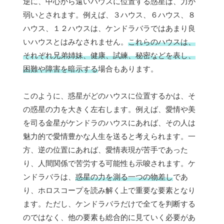
逆に、中心から遠いハウスに位置する惑星は、力が
弱いとされます。例えば、３ハウス、６ハウス、８
ハウス、１２ハウスは、ケンドラバラではあまり良
いハウスとはみなされません。
これらのハウスは、
それぞれ兄弟姉妹、健康、試練、秘密などを表し、
困難や障害を暗示する
場合もあります。
このように、惑星がどのハウスに位置するかは、そ
の惑星の力を大きく左右します。例えば、愛情や美
を司る金星がケンドラのハウスにあれば、その人は
魅力的で愛情豊かな人生を送ると考えられます。一
方、逆の位置にあれば、愛情表現が苦手であった
り、人間関係で苦労する可能性も示唆されます。ケ
ンドラバラは、
惑星の力を測る一つの物差し
であ
り、ホロスコープを読み解く上で重要な要素となり
ます。ただし、ケンドラバラだけで全てを判断する
のではなく、他の要素も総合的に見ていく必要があ