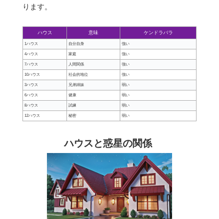
ります。
ハウス
意味
ケンドラバラ
1ハウス
自分自身
強い
4ハウス
家庭
強い
7ハウス
人間関係
強い
10ハウス
社会的地位
強い
3ハウス
兄弟姉妹
弱い
6ハウス
健康
弱い
8ハウス
試練
弱い
12ハウス
秘密
弱い
ハウスと惑星の関係