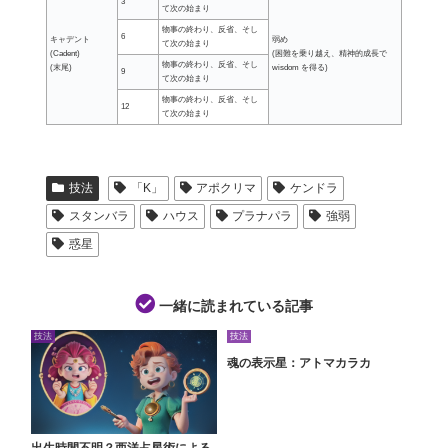
3
て次の始まり
物事の終わり、反省、そし
6
キャデント
弱め
て次の始まり
(Cadent)
(困難を乗り越え、精神的成長で
物事の終わり、反省、そし
(末尾)
wisdom を得る)
9
て次の始まり
物事の終わり、反省、そし
12
て次の始まり
技法
「K」
アポクリマ
ケンドラ
スタンバラ
ハウス
プラナパラ
強弱
惑星
一緒に読まれている記事
技法
技法
魂の表示星：アトマカラカ
出生時間不明？西洋占星術による