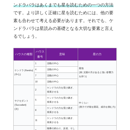
ンドラバラはあくまでも星を読むための一つの方法
です。より詳しく正確に星を読むためには、他の要
素も合わせて考える必要があります。それでも、ケ
ンドラバラは星読みの基礎となる大切な要素と言え
るでしょう。
ハウス
ハウスの種類
意味
星の力
番号
1
活動の中心
最強
4
活動の中心
ケンドラ (Kendra)
(例: 太陽や月があると強い影響力
(中心)
7
活動の中心
を持つ)
10
活動の中心
ケンドラの力を受け継ぎ、
2
発展させる
ケンドラの力を受け継ぎ、
5
サクセダント
発展させる
中くらい
(Succedent)
(努力で才能を開花、成功を掴む力)
ケンドラの力を受け継ぎ、
(次)
8
発展させる
ケンドラの力を受け継ぎ、
11
発展させる
物事の終わり、反省、そし