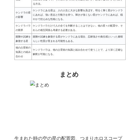
る方法。
ケンドラにある星は、人の人生に大きな影響を及ぼす。明るく輝く星がケンドラ
ケンドラの星
にあれば、強い意志と行動力を持つ。輝きが強くない星がケンドラにあれば、穏
の影響
やかで控えめな性格になる。
ケンドラバラ
ケンドラバラだけで人の全てを判断することはできない。他の星々の配置や、そ
の限界
れらの相互関係も考慮する必要がある。
困難や試練を
困難や試練を象徴する星がケンドラにある場合、忍耐強さや責任感といった素晴
象徴する星
らしい性質が育まれる可能性もある。
他の占星術の
ケンドラバラは、他の占星術の知識と組み合わせて使うことで、より深く正確な
知識との組み
解釈が可能になる。
合わせ
まとめ
生まれた時の空の星の配置図、つまりホロスコープ