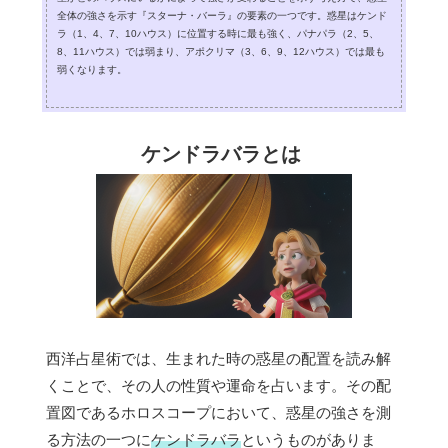
全体の強さを示す『スターナ・バーラ』の要素の一つです。惑星はケンド
ラ（1、4、7、10ハウス）に位置する時に最も強く、パナパラ（2、5、
8、11ハウス）では弱まり、アポクリマ（3、6、9、12ハウス）では最も
弱くなります。
ケンドラバラとは
西洋占星術では、生まれた時の惑星の配置を読み解
くことで、その人の性質や運命を占います。その配
置図であるホロスコープにおいて、惑星の強さを測
る方法の一つに
ケンドラバラ
というものがありま