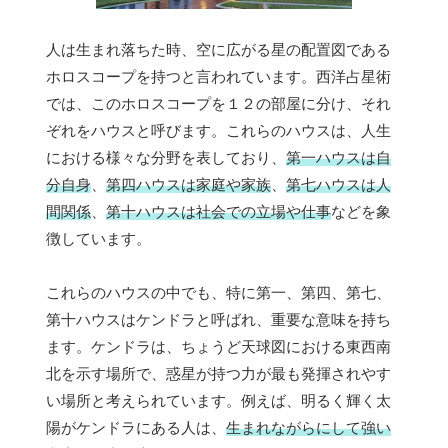
人は生まれ落ちた時、空に広がる星の配置図である
ホロスコープを持つと言われています。西洋占星術
では、このホロスコープを１２の部屋に分け、それ
ぞれをハウスと呼びます。これらのハウスは、人生
における様々な分野を表しており、
第一ハウスは自
分自身
、
第四ハウスは家庭や家族
、
第七ハウスは人
間関係
、
第十ハウスは社会での立場や仕事
などを象
徴しています。
これらのハウスの中でも、特に第一、第四、第七、
第十ハウスはケンドラと呼ばれ、重要な意味を持ち
ます。ケンドラは、ちょうど天球図における東西南
北を示す場所で、惑星が持つ力が最も発揮されやす
い場所と考えられています。例えば、明るく輝く太
陽がケンドラにある人は、
生まれながらにして強い