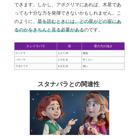
できます。しかし、アポクリマにあれば、木星であ
っても十分な力を発揮できないかもしれません。こ
のように、
星を読むときには、どの星がどの室にあ
るのかをきちんと見る必要がある
のです。
ケンドラバラ
室
星の力の強さ
ケンドラ
1, 4, 7, 10
最強
パナパラ
2, 5, 8, 11
中くらい
アポクリマ
3, 6, 9, 12
弱い
スタナバラとの関連性