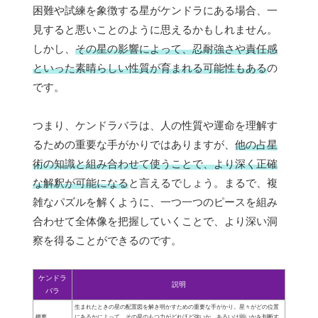
困難や試練を象徴する星がケンドラにある場合、一
見すると悪いことのように思えるかもしれません。
しかし、
その星の影響によって、忍耐強さや責任感
といった素晴らしい性質が育まれる可能性もある
の
です。
つまり、ケンドラバラは、人の性質や運命を理解す
るための重要な手がかりではありますが、
他の占星
術の知識と組み合わせて使うことで、より深く正確
な解釈が可能になる
と言えるでしょう。まるで、複
雑なパズルを解くように、一つ一つのピースを組み
合わせて全体像を把握していくことで、より深い洞
察を得ることができるのです。
ケンドラ
説明
バラ
生まれたときの星の配置図を解き明かすための重要な手がかり。星々がどの位置
概要
にあるかによって、その星のもつ力がどれほど強いか、あるいは弱いかを判断す