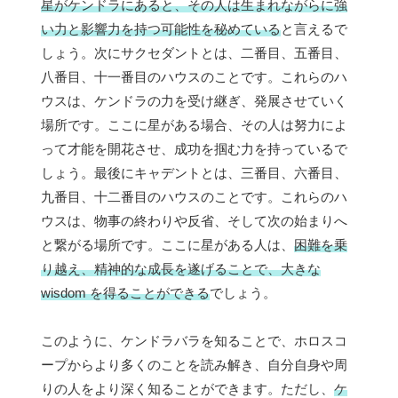
星がケンドラにあると、その人は生まれながらに強
い力と影響力を持つ可能性を秘めている
と言えるで
しょう。次にサクセダントとは、二番目、五番目、
八番目、十一番目のハウスのことです。これらのハ
ウスは、ケンドラの力を受け継ぎ、発展させていく
場所です。ここに星がある場合、その人は努力によ
って才能を開花させ、成功を掴む力を持っているで
しょう。最後にキャデントとは、三番目、六番目、
九番目、十二番目のハウスのことです。これらのハ
ウスは、物事の終わりや反省、そして次の始まりへ
と繋がる場所です。ここに星がある人は、
困難を乗
り越え、精神的な成長を遂げることで、大きな
wisdom を得ることができる
でしょう。
このように、ケンドラバラを知ることで、ホロスコ
ープからより多くのことを読み解き、自分自身や周
りの人をより深く知ることができます。ただし、
ケ