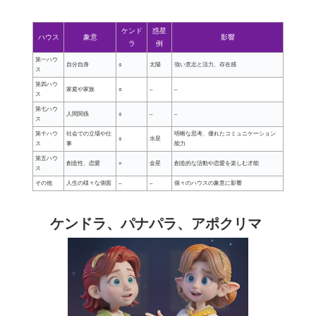
ケンド
惑星
ハウス
象意
影響
ラ
例
第一ハウ
自分自身
○
太陽
強い意志と活力、存在感
ス
第四ハウ
家庭や家族
○
–
–
ス
第七ハウ
人間関係
○
–
–
ス
第十ハウ
社会での立場や仕
明晰な思考、優れたコミュニケーション
○
水星
ス
事
能力
第五ハウ
創造性、恋愛
×
金星
創造的な活動や恋愛を楽しむ才能
ス
その他
人生の様々な側面
–
–
個々のハウスの象意に影響
ケンドラ、パナパラ、アポクリマ