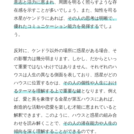
意志と活力に恵まれ
、周囲を明るく照らすような存
在感を示すことが多いでしょう。また、知性を司る
水星がケンドラにあれば、
その人の思考は明晰で、
優れたコミュニケーション能力を発揮する
でしょ
う。
反対に、ケンドラ以外の場所に惑星がある場合、そ
の影響力は幾分弱まります。しかし、だからといっ
て重要ではないわけではありません。それぞれのハ
ウスは人生の異なる側面を表しており、惑星がどの
ハウスに位置するかは、
その人の個性や人生におけ
るテーマを理解する上で重要な鍵
となります。例え
ば、愛と美を象徴する金星が第五ハウスにあれば、
創造的な活動や恋愛を楽しむ才能に恵まれていると
解釈できます。このように、ハウスと惑星の組み合
わせを読み解くことで、
その人の潜在能力や人生の
傾向を深く理解することができる
のです。