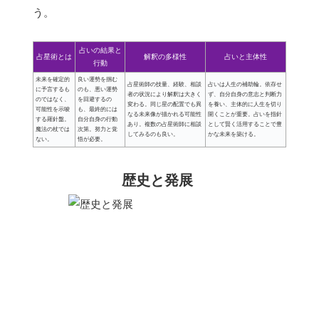
う。
占いの結果と
占星術とは
解釈の多様性
占いと主体性
行動
未来を確定的
良い運勢を掴む
占星術師の技量、経験、相談
占いは人生の補助輪。依存せ
に予言するも
のも、悪い運勢
者の状況により解釈は大きく
ず、自分自身の意志と判断力
のではなく、
を回避するの
変わる。同じ星の配置でも異
を養い、主体的に人生を切り
可能性を示唆
も、最終的には
なる未来像が描かれる可能性
開くことが重要。占いを指針
する羅針盤。
自分自身の行動
あり。複数の占星術師に相談
として賢く活用することで豊
魔法の杖では
次第。努力と覚
してみるのも良い。
かな未来を築ける。
ない。
悟が必要。
歴史と発展