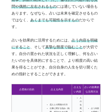
問や偶然に左右されるもの
には適していない場合も
あります。なぜなら、占いは未来を確定させるもの
ではなく、
あくまでも可能性を示すもの
だからで
す。
占いを効果的に活用するためには、
占う内容を明確
にすること
、そして
真摯な態度で臨むこと
が大切で
す。自分の置かれた状況を正しく理解し、何を占い
たいのかを具体的にすることで、より精度の高い結
果を得ることができ、自分自身の人生を切り開くた
めの指針とすることができます。
占えな
占いの効果的
占星術の目的
占える内容
い内容
な活用方法
人
の
恋人との関係の行方
生
死
占う内容
仕事に関する悩み（転
を明確に
職、成功のための努