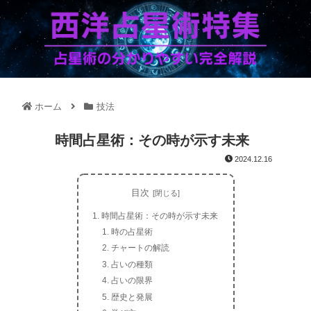
ホーム
技法
時間占星術：その時が示す未来
2024.12.16
目次
時間占星術：その時が示す未来
時の占星術
チャートの解読
占いの種類
占いの限界
歴史と発展