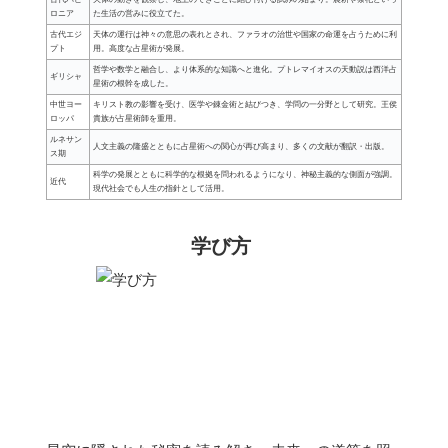
ロニア
た生活の営みに役立てた。
古代エジ
天体の運行は神々の意思の表れとされ、ファラオの治世や国家の命運を占うために利
プト
用。高度な占星術が発展。
哲学や数学と融合し、より体系的な知識へと進化。プトレマイオスの天動説は西洋占
ギリシャ
星術の根幹を成した。
中世ヨー
キリスト教の影響を受け、医学や錬金術と結びつき、学問の一分野として研究。王侯
ロッパ
貴族が占星術師を重用。
ルネサン
人文主義の隆盛とともに占星術への関心が再び高まり、多くの文献が翻訳・出版。
ス期
科学の発展とともに科学的な根拠を問われるようになり、神秘主義的な側面が強調。
近代
現代社会でも人生の指針として活用。
学び方