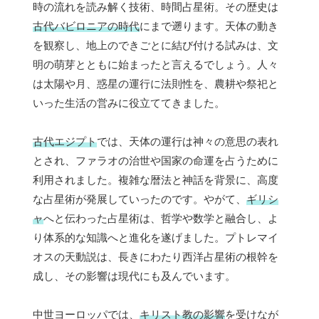
時の流れを読み解く技術、時間占星術。その歴史は
古代バビロニアの時代
にまで遡ります。天体の動き
を観察し、地上のできごとに結び付ける試みは、文
明の萌芽とともに始まったと言えるでしょう。人々
は太陽や月、惑星の運行に法則性を、農耕や祭祀と
いった生活の営みに役立ててきました。
古代エジプト
では、天体の運行は神々の意思の表れ
とされ、ファラオの治世や国家の命運を占うために
利用されました。複雑な暦法と神話を背景に、高度
な占星術が発展していったのです。やがて、
ギリシ
ャ
へと伝わった占星術は、哲学や数学と融合し、よ
り体系的な知識へと進化を遂げました。プトレマイ
オスの天動説は、長きにわたり西洋占星術の根幹を
成し、その影響は現代にも及んでいます。
中世ヨーロッパでは、
キリスト教の影響
を受けなが