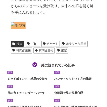
からのメッセージを受け取り、未来への扉を開く鍵
を手に入れましょう。
技法
「h」
チャート
ホラリー占星術
時間占星術
質問占星術
鑑定
一緒に読まれている記事
技法
技法
ミッドポイント：惑星の交差点
ハンサ・タットワ：月の元素
技法
技法
月の力：チャンダー・バーラ
分割図で見る深層心理
技法
技法