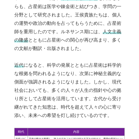
らも、占星術は医学や錬金術と結びつき、学問の一
分野として研究されました。王侯貴族たちは、個人
の運勢や政治の動向を占ってもらうために、占星術
師を重用したのです。ルネサンス期には、
人文主義
の隆盛
とともに占星術への関心が再び高まり、多く
の文献が翻訳・出版されました。
近代
になると、科学の発展とともに占星術は科学的
な根拠を問われるようになり、次第に神秘主義的な
側面が強調されるようになりました。しかし、現代
社会においても、多くの人々が人生の指針や心の拠
り所として占星術を活用しています。古代から受け
継がれてきた知恵は、時代を超えて人々の心に寄り
添い、未来への希望を灯し続けているのです。
時代
内容
古代バビ
天体の動きを観察し、地上のできごとに結び付ける試みの始まり。農耕や祭祀といっ