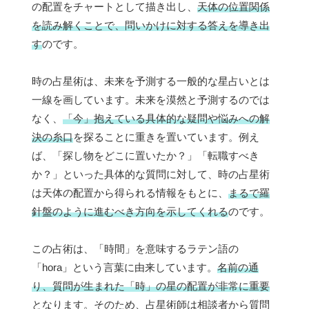
の配置をチャートとして描き出し、
天体の位置関係
を読み解くことで、問いかけに対する答えを導き出
す
のです。
時の占星術は、未来を予測する一般的な星占いとは
一線を画しています。未来を漠然と予測するのでは
なく、
「今」抱えている具体的な疑問や悩みへの解
決の糸口
を探ることに重きを置いています。例え
ば、「探し物をどこに置いたか？」「転職すべき
か？」といった具体的な質問に対して、時の占星術
は天体の配置から得られる情報をもとに、
まるで羅
針盤のように進むべき方向を示してくれる
のです。
この占術は、「時間」を意味するラテン語の
「hora」という言葉に由来しています。
名前の通
り、質問が生まれた「時」の星の配置が非常に重要
となります。そのため、占星術師は相談者から質問