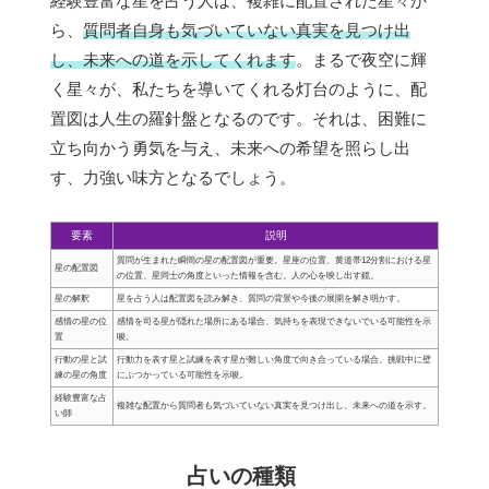
経験豊富な星を占う人は、複雑に配置された星々か
ら、
質問者自身も気づいていない真実を見つけ出
し、未来への道を示してくれます
。まるで夜空に輝
く星々が、私たちを導いてくれる灯台のように、配
置図は人生の羅針盤となるのです。それは、困難に
立ち向かう勇気を与え、未来への希望を照らし出
す、力強い味方となるでしょう。
要素
説明
質問が生まれた瞬間の星の配置図が重要。星座の位置、黄道帯12分割における星
星の配置図
の位置、星同士の角度といった情報を含む。人の心を映し出す鏡。
星の解釈
星を占う人は配置図を読み解き、質問の背景や今後の展開を解き明かす。
感情の星の位
感情を司る星が隠れた場所にある場合、気持ちを表現できないでいる可能性を示
置
唆。
行動の星と試
行動力を表す星と試練を表す星が難しい角度で向き合っている場合、挑戦中に壁
練の星の角度
にぶつかっている可能性を示唆。
経験豊富な占
複雑な配置から質問者も気づいていない真実を見つけ出し、未来への道を示す。
い師
占いの種類