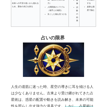
賭
する
未来への不安や迷いから逃れる
力）
事
ため、運命の糸口を探る
真摯な態
人間関係のトラブル
試
度で臨む
（相手との相性）
験
の
失くした物を見つける
結
果
占いの限界
人生の道筋に迷った時、星空の導きに耳を傾ける人
は少なくありません。古来より受け継がれてきた占
星術は、惑星の配置や動きを読み解き、未来の可能
性を照らし出す強力な道具です。
しかし、占星術は