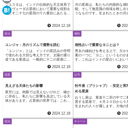
e
めに用いられます。「ダシャムシャ」とは
は、いくつもの段階を経て展開し
で何を学び、何を達成すべきかを理解する
う。しかし、完璧主義を追求する
ジエスタは、インドの伝統的な天文体系で
月の星座は、私たちの内面的な感
a
古代インドの言葉で「10番目の部分」を意
すが、ダシャーシステムは、その
E
上で大きな助けとなります。例えば、過去
時に自分にも他人にも厳しくなり
あるヴェーダ占星術において重要な役割を
能、そして無意識の領域を映し出
味し、16種類ある分割図の一つです。ダシ
特定の惑星の影響が及んでいると
世で優しさに欠けていたとしたら、今の人
り、自己批判に陥ってしまうこと
果たす二十七の星宿の十八番目にあたるも
うなものです。生まれたときの月
c
ャムシャは、仕事や職業に関する運勢を見
す。まるで舞台役者が交代で主役
m
生では思いやりの心を育むことが課題とな
す。些細な欠点や失敗をいつまで
のです。サンスクリット語で「最も高齢
る星座によって、私たちの心の奥
H
るだけでなく、社会の中での自分の立ち位
ように、各惑星が順番に舞台の中
るかもしれません。逆に、過去世で芸術的
んでしまう傾向があるため、バラ
な」「最も偉大な」という意味を持つジエ
性質や反応の仕方が明らかになり
e
置や、世間からの評価、目標達成への意
ち、人生の筋書きに彩りを添えて
な才能を発揮していたとしたら、今の人生
を養い、寛容な心を育むことが大
a
2024.12.18
202
スタは、蠍座の十六度四十分から三十度ま
洋占星術では、月の星座は太陽星
欲、そして社会貢献への思いなど、仕事に
す。このシステムでは、太陽や月
a
でも創造的な分野で活躍する可能性が高い
また、過剰な心配性や神経質な一
での範囲に位置しています。この星宿は、
くらい重要視されています。太陽
まつわる様々な側面を明らかにします。生
いった惑星が、それぞれ異なる期
b
でしょう。カラカムシャ図を読み解くこと
合わせているため、心身の健康に
技法
相性
火星が支配する蠍座の中にありながら、知
会的な顔を表すのに対し、月の星
i
誕時の星図だけでは掴みきれない、仕事に
します。例えば、ある期間は金星
t
で、私たちは自分の強みや弱み、そして隠
り、リラックスできる時間を持つ
性と伝達の星である水星の影響を強く受け
イベートな素顔を表します。リラ
おける潜在的な能力や才能、課題や乗り越
調べが人生に華やかさを添える一
o
れた才能を認識することができます。それ
がけましょう。カーニャは、緻密
ているという、興味深い特徴を持っていま
た状態や親しい人たちの前では、
l
ユンジャ：月のリズムで運勢を読む
相性占いで重要なヨニとは？
えるべき壁、そして成功へと続く道筋など
の期間には土星の厳しい試練が訪
e
はまるで、宝の地図を手に入れるようなも
分析的な思考が求められる分野で
す。夜空では、さそり座の中心部で輝くア
の特徴がより強く現れるでしょう
を深く探ることができます。人生における
しれません。このように、各惑星
o
のです。地図をたどることで、私たちは自
をいかんなく発揮するでしょう。
「ユンジャ」とは、インドの星読みの学問
男女の縁結びを考える上で、欠か
ンタレスを含む明るい星々で表され、王族
座を知ることで、自分の感情の波
目的意識や、達成感、社会への貢献といっ
人生の浮き沈みを左右すると考え
分自身の内面に眠る宝物を発見し、それを
究、教育、会計などの分野で成功
n
で使われる大切な考え方です。太陽の通り
素の一つに「ヨニ」というものが
のような気品や力強さ、そして時に激しい
なし、より穏やかに過ごすヒント
た、仕事を通して得られる充実感について
ます。ダシャーシステムは単なる
輝かせることができるのです。自己理解を
可能性が高いと考えられます。持
道である黄道は、一般的に十二の星座に分
す。これはインドの星占いにおい
k
破壊力を持つエネルギーと結び付けられて
きます。たとえば、感情の起伏が
も、ダシャムシャを通して理解を深めるこ
なく、人生の設計図を読み解くた
深め、魂の成長を促す羅針盤として、カラ
仕精神は、社会貢献活動やボラン
けられますが、ユンジャでは、月の星座で
の相性を占う重要な手がかりとな
a
います。ジエスタは、物質的な豊かさや成
の星座の人は、自分の感情を紙に
とができるでしょう。ダシャムシャは、よ
ルです。惑星の運行周期に基づい
2024.12.18
202
カムシャ図を活用することで、より豊かな
動にも活かされるでしょう。人々
ある二十七の宿星「ナクシャトラ」を基準
す。結婚の相性を見るための八つ
功、名声への強い願いを示すとされていま
たり、自然の中で過ごしたりする
り良い人生を築き、社会の中で自分らしい
れるこのシステムは、人生の転換
人生を送ることができるでしょう。それ
ことで喜びを感じ、社会に役立つ
に、黄道をさらに細かく分けて考えます。
アシュタコータ・グナの一つに数
す。裕福な暮らしや社会的地位への憧れが
のバランスを取り戻せるかもしれ
役割を見つけるための、羅針となる貴重な
し、困難に立ち向かうための心構
惑星
記号
は、まるで夜空に輝く星々が私たちを導い
るでしょう。カーニャは、内なる
黄道は太陽の通り道、いわば一年をかけて
体の繋がりに関する相性や満足度
強い一方で、そのような願望を追い求める
感受性が強い月の星座の人は、芸
手がかりを与えてくれるのです。
てくれます。未来を完全に予測す
てくれるように、魂の道しるべとなるはず
完璧さを追求することで、真の幸
太陽が空を巡る道筋です。この道筋には、
子孫に恵まれるかどうかといった
道のりで様々な困難や争いに直面すること
たり、瞑想したりすることで心を
できませんが、起こりうる出来事
です。
すことができるのです。
おひつじ座、おうし座といった、私たちに
示すと考えられています。ヨニと
見えざる天体たちの影響
牡牛座（ブリシャブ）：安定と実
も暗示されているのです。また、ジエスタ
でしょう。インド占星術、特にジ
を知ることで、私たちはより賢明
も馴染み深い十二の星座が並んでいます。
は、古代インドで使われていたサ
の持つ「最年長」という意味合いは、指導
シャでは、「焼け焦げた星座」、
める星座
し、人生の荒波を乗り越える力を
夜空には、肉眼では見えないけれど、確か
一方、「ナクシャトラ」は月の星座であ
ット語で「女性器」を意味します
者としての資質や権威を握りたいという欲
リット語でダグダ・ラシスと呼ば
ができるでしょう。まるで灯台が
に存在し、私たちに影響を及ぼしている天
おうし座は、黄道十二宮の中で二
り、二十七の宿星に分けられます。これ
では、それぞれの人が特定の動物
求を象徴しています。しかし、同時に、他
があります。これは、特定の月の
らすように、ダシャーシステムは
体があります。占星術の世界では、これら
置する星座で、４月２０日から５
は、月が約二十七日で地球を一周すること
められ、その動物が持つ性質に基
者への嫉妬心や傲慢といったマイナスの側
いて、いくつかの星座が「焼かれ
進むべき道を示してくれるのです
を「見えざる天体」と呼び、天王星、海王
生まれの人々が属します。大地の
に基づいています。ユンジャは、この二十
性が判断されます。馬、象、羊、
面も持ち合わせているとされます。これら
態、つまり本来の力を発揮できな
星、冥王星の三つを指します。天王星は、
り、自然との繋がりを深く感じ、
七の宿星をさらに細かく分けて、より詳し
猫、鼠、牛、虎、兎、猿、獅子、
の二面性は、水星と火星という異なる性質
あると考えるものです。太陽の熱
2024.12.18
202
非常に強力な望遠鏡を使えば、かろうじて
落ち着いた雰囲気をまとっていま
い星読みを可能にする技法です。具体的に
ス、鹿の十四種類があり、それぞ
を持つ二つの星の影響を受けていることに
月の力が弱まっていると解釈され
見ることもできますが、占星術では、この
星座の守護星は、愛と美、そして
は、ユンジャは、それぞれの星座を「初
が象徴する性質を通して、二人の
由来すると考えられます。水星は知性やコ
おける困難を示唆するとされてい
技法
チャート
見えざる天体に分類されます。これらの天
女神である金星です。そのため、
め」「真ん中」「終わり」の三つの部分に
ける結びつきの強さや親密さ、そ
ミュニケーション能力を高める一方で、火
陽は生命力、月は精神力を象徴し
体は、夜空に輝く星々と同じように、地上
の人は生まれながらにして美的感