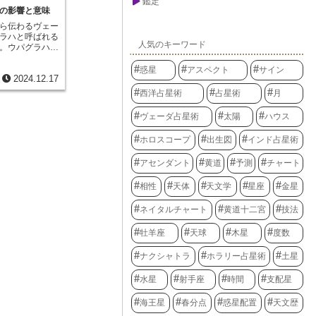
ようとする工夫
鑑定
ような人間関係
きつける華やか
の影響と意味
から１５ガティ
得るのかを示す
で、物事を冷静
からおよそ６時
れらを理解する
ら伝わるヴェー
る完璧主義な一
ます。この時間
ィ、つまり七室
ラハと呼ばれる
あらゆる情報を
運命に影響を与
、より豊かな人
人気のキーワード
。ウパグラハと
で徹底的に調べ
ティの値によっ
ょう。
な惑星ほど目立
人のように、一
。例えば、日の
人の一生にそれ
惑星
アスペクト
サイン
し、完璧な結果
ネルギッシュで
2024.12.17
と考えられてい
する二つの性質
近くに生まれた
サンスクリット
力的な存在にし
西洋占星術
占星術
月
性格を持つとさ
名の通り、弓か
性、芸術性と分
「イシュタカア
ように、チャパ
うした一見相反
ヴェーダ占星術
太陽
ハウス
誕生時間を緻密
に意識を集中さ
で絶妙なバラン
人固有の性質や
めるとされてい
るのです。名前
星占いに欠かせ
ホロスコープ
出生図
インド占星術
響は、良いもの
という言葉が示
しょう。
す。生まれた時
惹きつける輝き
アセンダント
黄道
予測
チャート
関係によって、
、様々な色を持
きます。例え
く輝くかのよう
る場合は、集中
相性
天体
天文学
星座
金星
た可能性を解き
達成を後押しす
秘めています。
位置にある場合
自らの才能を最
ネイタルチャート
黄道十二宮
技法
つながり、周囲
トラーは周りの
唆されます。そ
る存在となるで
牡羊座
天球
木星
度数
しく理解するた
星のように、
づいた詳細な分
照らしていくの
ナクシャトラ
ホラリー占星術
土星
ダ占星術では、
ャパのような隠
水星
射手座
時間
支配星
えることで、よ
なります。チャ
かもしれません
海王星
春分点
惑星配置
天文歴
かに影響を及ぼ