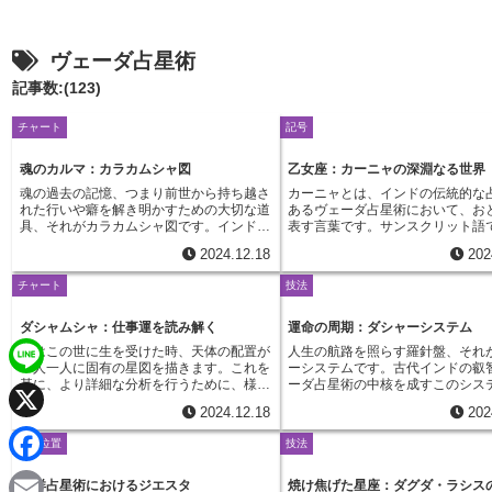
ヴェーダ占星術
記事数:(123)
チャート
記号
魂のカルマ：カラカムシャ図
乙女座：カーニャの深淵なる世界
魂の過去の記憶、つまり前世から持ち越さ
カーニャとは、インドの伝統的な
れた行いや癖を解き明かすための大切な道
あるヴェーダ占星術において、お
具、それがカラカムシャ図です。インドの
表す言葉です。サンスクリット語
伝統的な星占いであるヴェーダ占星術で
女」を意味するこの星座は、純粋
2024.12.18
202
は、この図は、個々人の魂の目指すものや
ない心、完全無欠な状態、そして
人生における試練、そして秘められた力を
える奉仕の精神を象徴しています
チャート
技法
深く理解するために使われます。よく目に
星術のおとめ座と同様に、カーニ
する星占いの図は、私たちの表向きの意識
性質を持つ柔軟宮であり、知性の
や社会的な姿を映し出すのに対し、カラカ
水星に支配されています。カーニ
ダシャムシャ：仕事運を読み解く
運命の周期：ダシャーシステム
ムシャ図はもっと深い部分にある魂の設計
い分析力、物事の本質を見抜く批
人はこの世に生を受けた時、天体の配置が
人生の航路を照らす羅針盤、それ
図、つまり私たちの本来の姿を映し出しま
そして細部まで見逃さない注意力
一人一人に固有の星図を描きます。これを
ーシステムです。古代インドの叡
す。ですから、人生における本当の目的や
います。そのため、あらゆる物事
基に、より詳細な分析を行うために、様々
ーダ占星術の中核を成すこのシス
L
使命を探す上で、カラカムシャ図は貴重な
した完璧な状態に保つことに大き
な分割図が用いられます。分割図は、言わ
人の一生を時の流れの中で分割し
気づきを与えてくれます。カラカムシャ図
感じ、几帳面で整理整頓された環
2024.12.18
202
ば元の星図をさらに細かく切り分けたもの
れの期間に起こりうる出来事を読
i
は、私たちが生まれる前に魂がどのような
ます。また、知性と実践性を兼ね
X
で、それぞれが人生の特定の側面を照らし
めの、精緻な宇宙時計と言えるで
計画を立ててきたのかを示す地図のような
り、頭で考えるだけでなく、実際
星の位置
技法
出します。数ある分割図の中でも、ダシャ
ダシャーとは、古代インドの言葉
ものです。そこには、過去世での行いや経
移すことで周囲の人々を助けるこ
n
ムシャは仕事や社会的地位といった、人生
ンスクリット語で「期間」もしく
験、そしてそこから得た学びが刻まれてい
を燃やします。困っている人を見
F
における社会的な役割を深く掘り下げるた
階」を意味します。人生という壮
西洋占星術におけるジエスタ
焼け焦げた星座：ダグダ・ラシス
ます。これらの情報は、私たちが今の人生
ておけず、献身的に手を差し伸べ