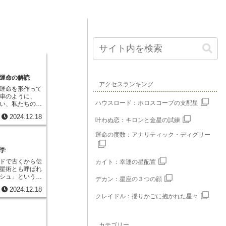
運命の解読
アクセスランキング
運命を形作って
車のように、
ハウスロード：ホロスコープの支配星
い、私たちの人
す。カラチャク
2024.12.18
「時間の輪」と
叶わぬ恋：キロンと金星の試練
仏教に伝わる深
単なる未来予測
運命の度数：アナリティック・ディグリー
を深く理解し、
盤とも言えま
学
り、カラチャク
ドで古くから伝
カイト：幸運の星配置
、さらに複雑で
星術とも呼ばれ
れています。ま
シュ」という言
デカン：星座の３つの顔
読み解くかのよ
「光」を意味す
りを紐解いてい
2024.12.18
葉に由来し、
た年、月、日、
クレイドル：揺りかごに抱かれた星々
ように、天体の
時、宇宙は特別
筋を照らす役割
この生まれた時
4000年以上
星の図が、カラ
伝統的な医学で
す。このホロス
カテゴリー