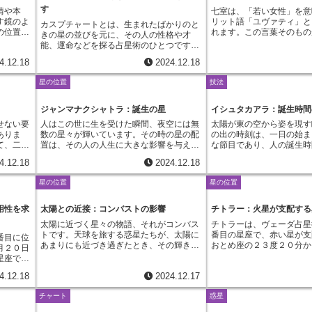
ていきま
カーラバラは時間的な要素が惑星にもたら
あるアーユルヴェーダやヨ
す
あまり、
ルサルパの大蛇に締め付けられるように、
コープは、人生における様
情や本
七室は、「若い女性」を意
各段階に
す影響を評価するものです。具体的には、
連しています。ジョーティ
すぎた
強い束縛や制限を感じることでしょう。し
化の時期を知るための重要
す鏡のよ
リット語「ユヴァティ」と
カスプチャートとは、生まれたばかりのと
捉えま
惑星の位置する時刻、季節、惑星の運行速
や月、火星、水星、木星、
がありま
かし、カルサルパ・ヨガは必ずしも悪い影
す。人生の浮き沈みや転換
の位置す
れます。この言葉そのもの
きの星の並びを元に、その人の性格や才
を演じる
度などが考慮されます。例えば、太陽は昼
った惑星だけでなく、ラー
も気に病
響ばかりではありません。むしろ、それは
予言書のように、様々な出
底に眠る
する事柄を雄弁に物語って
能、運命などを探る占星術のひとつです。
央に立
間最も強い力を持ちますが、夜にはその力
呼ばれる感受点も重視し、
ンス感覚
人生における課題や試練を示すものであ
いるかのようです。それは
ます。西
性は、人生における様々な
西洋占星術では、ハウスシステムを使っ
いくので
は弱まります。また、火星は運行速度が速
位置関係から、個人の性格
切です。
り、それらを乗り越えることで大きな成長
いう名の航海図と言えるで
4.12.18
2024.12.18
座と同じ
通して、成熟した女性へと
て、人生における様々な場面を表す１２の
、火星と
い時期には活発なエネルギーを持ち、遅い
読み解いていきます。また
面も持ち
と成功を手に入れることができるとも解釈
が来るのか、いつ穏やかな
星座が社
きます。七室も同様に、人
部屋に星々を配置します。このハウスシス
間を支配
時期には落ち着いたエネルギーを持つとさ
曜日、そして人体の各部位
気を配
されます。カルサルパ・ヨガを持つ人は、
全てがそこに記されていま
星の位置
技法
座はプラ
密な関係を通して、私たち
テムには色々な種類がありますが、カスプ
の優美な
れます。このように、惑星のエネルギーは
求し、より多角的な分析を
ように心
運命に立ち向かう強い意志と忍耐力を備え
ラチャクラはただ未来を予
ックスし
く理解し、成長していく場
チャートでは、それぞれの部屋の入り口と
方で、別
常に一定ではなく、様々な要因によって強
ば、特定の宝石を身に着け
な作業や
ているとされています。困難に屈すること
ありません。私たちが持つ
月の星座
す。ユヴァティという言葉
なる場所、つまりカスプを特に大切にしま
ジャンマナクシャトラ：誕生の星
イシュタカアラ：誕生時間
れるかも
弱が変化すると考えられています。カーラ
の負の影響を和らげたり、
その才能
なく、努力を続けることで大きな成果を上
生の目的、そして魂の成長
。月の星
のは、結婚相手といった人
す。カスプは各部屋のテーマや性質を決め
の性質が
バラはこの変化を捉える重要な視点であ
たりできると考えられてい
医療、研
げることができるでしょう。また、霊的な
ントも与えてくれます。時
せない要
人はこの世に生を受けた瞬間、夜空には無
太陽が東の空から姿を現す
に乗りこ
です。確かに、七室は結婚
る大切な要素であり、そのカスプに位置す
られてい
り、惑星の持つ真の力を理解するために欠
れぞれ特定の惑星と結び付
を収める
探求心も強く、精神世界を探求することで
解くことで、私たちは自分
ありま
数の星々が輝いています。その時の星の配
の出の時刻は、一日の始ま
が見えて
親密なパートナーシップを
る星座が、その部屋の性質に大きな影響を
占いでは
かせません。私たちの人生における出来事
その曜日に合わせた行動を
ち前の奉
人生の意義を見出す人も多いと言われてい
理解し、より良い人生を歩
て、二人
置は、その人の人生に大きな影響を与える
な節目であり、人の誕生時
激しい月
です。しかし、七室が示す
与えると考えられています。例えば、第一
めのツー
のタイミングや、物事が展開していく流れ
り良い結果を得られるとさ
ティア活
ます。カルサルパ・ヨガの影響は、どの惑
ようになるのです。まるで
るもので
と考えられてきました。インドの伝統的な
いて考えられてきました。
書き出し
だけではありません。仕事
の部屋のカスプがおひつじ座にある場合、
て計算さ
を理解する上でも、カーラバラは貴重な洞
ョーティッシュでは、惑星
4.12.18
2024.12.18
に尽くす
星がラーフとケートゥの間に位置している
くように、自分自身の進む
の要素、
占星術であるヴェーダ占星術では、生まれ
馴染み深い考えとは少し違
ことで心
者、顧客、競争相手、さら
その人は行動力があって、人の先頭に立っ
期を予見
察を与えてくれます。カーラバラを理解す
海洋を支配するように、私
存在とな
か、そしてそれらの惑星の状態によって大
くるでしょう。カラチャク
えられ、
た時の月の位置する場所を特に重視しま
ドの星占いでは「望ましい
ません。
関係など、自分以外のあら
て進むのが得意な傾向があると解釈されま
えをさせ
ることで、物事が起こりやすい時期や、逆
影響を与えると考えていま
星の位置
星の位置
純粋さと
きく変わります。それぞれの惑星の持つ意
人生の深遠な意味を教え、
、そして
す。この月の位置を示す二十七の星座をナ
味を持つ「イシュタカアラ
術に触れ
わりも含まれます。つまり
す。同じように、第二の部屋のカスプがお
ることは
に避けるべき時期などを予測することが可
ち引きが月の引力に影響さ
福を見出
味や特性を理解することで、より具体的に
く、まさに「時間の輪」な
可能性を
クシャトラと呼び、生まれた時に月が位置
考え方が存在します。これ
満たせる
分という存在を認識し、他
うし座にある場合は、お金の使い方が上手
の可能性
能になります。また、自分自身の運勢の流
たちの人生もまた、天体の
カルサルパ・ヨガの影響を読み解くことが
いう言葉
していたナクシャトラはジャンマナクシャ
と日の出時刻との関係を重
用性を求
太陽との近接：コンバストの影響
チトラー：火星が支配する
ョーティ
中で自分を磨いていくため
で、物質的な豊かさを大切にする傾向があ
な選択を
れを把握し、より良い選択をするための指
いるという壮大な宇宙観に
できるでしょう。そのため、詳しい解釈の
ンスクリ
トラと呼ばれます。ジャンマナクシャトラ
人の運命や性格をより深く
サンスク
が、七室が示すユヴァティ
ると解釈されます。もう少し具体的に説明
得ること
針とすることもできます。占星術におい
す。そして、この占星術は
太陽に近づく星々の物語、それがコンバス
チトラーは、ヴェーダ占星
ためには専門家の鑑定を受けることが推奨
。星占い
は、例えるならば生まれた時に空に刻まれ
用いられます。「イシュタ
れる概念
す。私たちは、他者と関わ
すると、第三の部屋のカスプはコミュニケ
航路を照
て、時間は単なる流れではなく、それ自体
言するだけでなく、人生の
トです。天球を旅する惑星たちが、太陽に
番目の星座で、赤い星が支
番目に位
されます。
に当ては
た星の印のようなものです。それはその人
には、「ガティ」と呼ばれ
周期にお
長所や短所、考え方や価値
ーションや学習、近所づきあいなどを表し
私たちに
が力を持つものとして捉えられています。
え、より良い方向へ進むた
あまりにも近づき過ぎたとき、その輝きに
おとめ座の２３度２０分か
月２０日
づいて相
の本来の性質や才能、そして人生における
位が使われます。日の出か
た」状
かされます。時には衝突や
ます。ここにふたご座がある場合、情報収
。
カーラバラは、そんな時間の持つ深遠な力
ことを目的としています。
包まれてしまう現象を指します。まるで太
６度４０分までの範囲に位
星座であ
蛇、犬、
課題などを示す、いわば人生の青写真のよ
０ガティに分割し、１ガテ
い状態に
ともあるでしょう。しかし
集能力が高く、言葉による表現が豊かでし
を理解するための重要な手がかりとなるで
陽の光に隠れて、星々が姿を消してしまう
星が、後半は金星が影響を
穏やかで
マングー
うな役割を果たします。夜空を二十七の区
相当します。これは、太陽
によって
を通してこそ、私たちは自
ょう。第四の部屋は家庭や家族、住まいな
しょう。星空を見上げ、時の流れに思いを
4.12.18
2024.12.17
ように見えることから、この特別な状態は
二つの星の影響が重なり合
す。この
れの動物
画に分け、それぞれに特定の性質や意味を
様子を時間と結びつけて考
、人生に
に見つめ直し、未熟な部分
どを表します。かに座がこの位置にある
馳せる時、私たちは宇宙のリズムと自身の
コンバストと呼ばれてきました。古くから
ラーには複雑で多様な性質
豊かさの
関係にお
付与したナクシャトラ。それぞれのナクシ
の出を起点として、赤ちゃ
ます。太
熟した人格へと成長してい
と、家庭的な温かさを重視し、家族との絆
チャート
惑星
生命のリズムが共鳴していることを感じる
伝わる星読みの知恵、西洋占星術やインド
まず、チトラーはきらびや
おうし座
して潜在
ャトラは神々や自然界の事象と結び付けら
間までの経過時間をガティ
、この二
す。七室に位置する天体や
を大切にするでしょう。第五の部屋は創造
はずです。カーラバラはその共鳴を理解
占星術の世界では、このコンバストは重要
的な感性を備えています。
覚に優