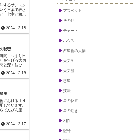
ガとも密接に関
々な出来事や変
味するサンスク
ッシュは、太陽
な鍵となりま
いう言葉で表さ
アスペクト
金星、土星とい
期など、まるで
が、七室が象徴
フやケートゥと
来事が記されて
います。若い女
その他
これらの天体の
、まるで人生と
出会いや経験を
や才能、運命を
しょう。いつ嵐
2024.12.18
成長を遂げてい
、宝石や金属、
チャート
海に出るのか、
間関係、特に親
との関連性も探
す。しかし、カ
は自分自身を深
行います。例え
ハウス
言するだけでは
を象徴していま
ることで、惑星
潜在能力や、人
から連想される
の秘密
良い影響を高め
占星術の人物
を促すためのヒ
生のパートナー
ます。曜日はそ
間の流れを読み
瞬間、つまり日
や恋愛といった
けられており、
自身をより深く
りを告げる大切
天文学
示す重要な場所
とることで、よ
むことができる
間と深く結びつ
人間関係はそれ
れています。ジ
、霧が晴れてい
西洋の星占いで
上の共同経営
天文歴
の動きが、海や
2024.12.18
べき道が見えて
いますが、イン
には公的な人間
たちの運命にも
ラは、私たちに
時間」という意
ゆる他者との関
惑星
す。海の潮の満
魂の成長へと導
」という特別な
、社会の中で自
れるように、私
のです。
は生まれた時間
者との関わりの
技法
運行に導かれて
視したもので、
星座
の学びの場こそ
基づいていま
理解するために
の本質なので
、単に未来を予
術における１４
星の位置
カアラ」を測る
る中で、自分の
困難を乗り越
配しています。
る独特の時間単
観の違いに気付
めの指針となる
らてんびん座の
星の動き
ら日没までを６
摩擦が生じるこ
置し、前半は水
ィは約２４分に
、そうした経験
与えます。この
相性
が空を移動する
分自身を客観的
2024.12.17
うことで、チト
えたもので、日
を補い、より成
が生まれます。
んが生まれた瞬
記号
くことができま
かな魅力と芸術
で表すことで、
星座、また七室
まるで舞台に立