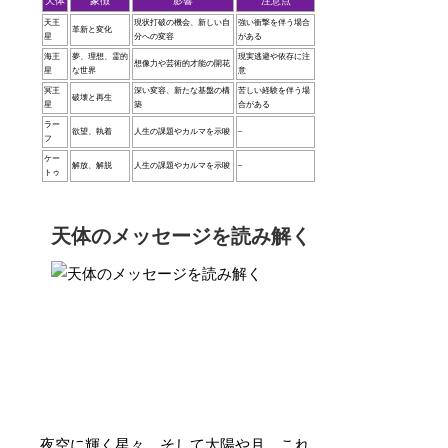
天体
象徴
影響
注意点
天王
現状打破の機会、新しい自
強い衝撃を伴う場合
革新と変化
星
分への変容
がある
海王
夢、理想、霊的
現実逃避や依存に注
想像力や芸術的才能の開花
星
な世界
意
冥王
深い変容、新たな基盤の構
苦しい経験を伴う場
破壊と再生
星
築
合がある
ラー
欲望、執着
人生の課題やカルマを示唆
–
フ
ケー
解放、解脱
人生の課題やカルマを示唆
–
トゥ
天体のメッセージを読み解く
夜空に輝く星々、そして太陽や月。これ