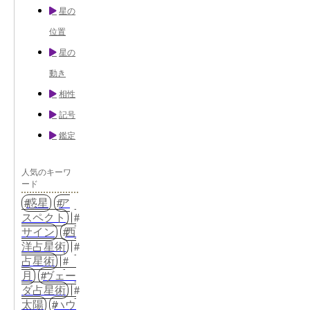
星の
位置
星の
動き
相性
記号
鑑定
人気のキーワ
ード
惑星
ア
スペクト
サイン
西
洋占星術
占星術
月
ヴェー
ダ占星術
太陽
ハウ