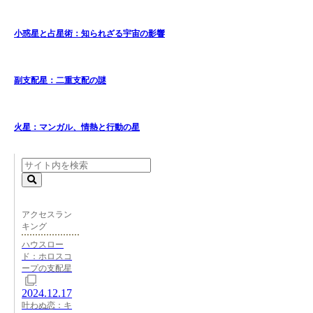
小惑星と占星術：知られざる宇宙の影響
副支配星：二重支配の謎
火星：マンガル、情熱と行動の星
アクセスラン
キング
ハウスロー
ド：ホロスコ
ープの支配星
2024.12.17
叶わぬ恋：キ