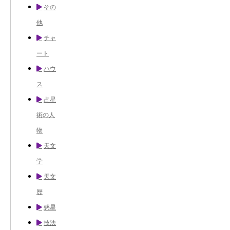
その
他
チャ
ート
ハウ
ス
占星
術の人
物
天文
学
天文
歴
惑星
技法