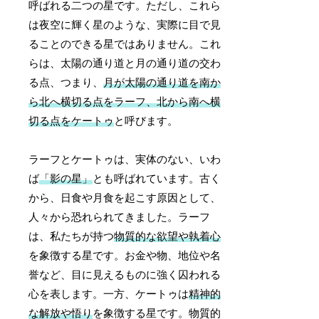
呼ばれる二つの星です。ただし、これら
は夜空に輝く星のような、実際に目で見
ることのできる星ではありません。これ
らは、太陽の通り道と月の通り道の交わ
る点、つまり、
月が太陽の通り道を南か
ら北へ横切る点をラーフ、北から南へ横
切る点をケートゥ
と呼びます。
ラーフとケートゥは、実体のない、いわ
ば
「影の星」
とも呼ばれています。古く
から、日食や月食を起こす原因として、
人々から恐れられてきました。ラーフ
は、私たちが持つ
物質的な欲望や執着心
を象徴する星です。お金や物、地位や名
誉など、目に見えるものに強く囚われる
心を表します。一方、ケートゥは
精神的
な解放や悟り
を象徴する星です。物質的