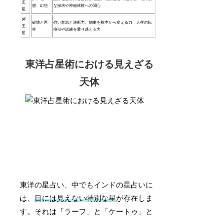
王
想、幻想
な探求や神秘体験への関心
星
冥
破壊と再
強い意志と決断力、物事を根本から変える力、人生の転
王
生
換期や試練を乗り越える力
星
東洋占星術における見えざる
天体
東洋の星占い、中でもインドの星占いに
は、
目には見えない特別な星
が存在しま
す。それは「ラーフ」と「ケートゥ」と