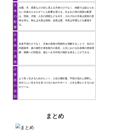
天
太陽、月、惑星などの目に見える天体だけでなく、肉眼では捉えられ
体
ない天体のエネルギーにも影響を受ける。生まれた時の惑星の配置
の
は、性格、才能、人生の課題などを示す。それぞれの天体は固有の意
味を持ち、例えば火星は情熱、金星は愛、木星は幸運などを象徴す
影
る。
響
占
星
未来予測だけでなく、天体の意味や関係性を理解することで、自己の
術
内面探求、真の個性や潜在能力の発見、人生における出来事の意味理
の
解、困難への対処法、進むべき方向性の指針を得ることができる。
真
髄
占
星
より良く生きるためのヒント、人生の羅針盤。宇宙の流れと調和し、
術
自分らしい生き方を見つけるためのサポート、人生を豊かにするため
の
のツール。
役
割
まとめ