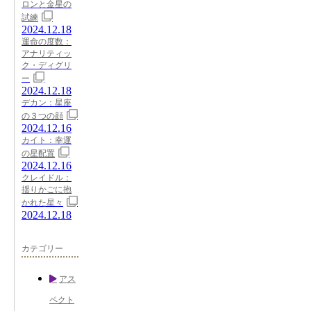
ロンと金星の
試練
2024.12.18
運命の度数：
アナリティッ
ク・ディグリ
ー
2024.12.18
デカン：星座
の３つの顔
2024.12.16
カイト：幸運
の星配置
2024.12.16
クレイドル：
揺りかごに抱
かれた星々
2024.12.18
カテゴリー
アス
ペクト