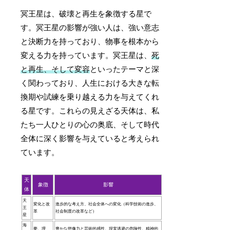
冥王星は、破壊と再生を象徴する星で
す。冥王星の影響が強い人は、強い意志
と決断力を持っており、物事を根本から
変える力を持っています。冥王星は、
死
と再生、そして変容
といったテーマと深
く関わっており、人生における大きな転
換期や試練を乗り越える力を与えてくれ
る星です。これらの見えざる天体は、私
たち一人ひとりの心の奥底、そして時代
全体に深く影響を与えていると考えられ
ています。
天
象徴
影響
体
天
変化と改
進歩的な考え方、社会全体への変化（科学技術の進歩、
王
革
社会制度の改革など）
星
海
夢、理
豊かな想像力と芸術的感性、現実逃避の危険性、精神的