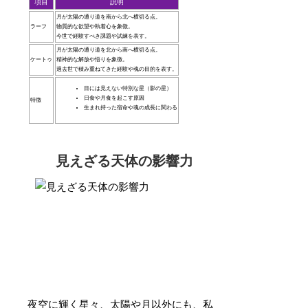
項目
説明
月が太陽の通り道を南から北へ横切る点。
ラーフ
物質的な欲望や執着心を象徴。
今世で経験すべき課題や試練を表す。
月が太陽の通り道を北から南へ横切る点。
ケートゥ
精神的な解放や悟りを象徴。
過去世で積み重ねてきた経験や魂の目的を表す。
目には見えない特別な星（影の星）
日食や月食を起こす原因
特徴
生まれ持った宿命や魂の成長に関わる
見えざる天体の影響力
夜空に輝く星々、太陽や月以外にも、私