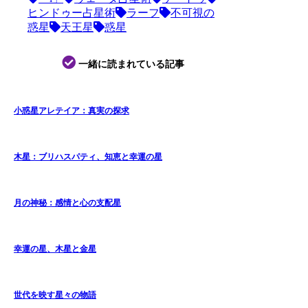
ヒンドゥー占星術
ラーフ
不可視の
惑星
天王星
惑星
一緒に読まれている記事
小惑星アレテイア：真実の探求
木星：ブリハスパティ、知恵と幸運の星
月の神秘：感情と心の支配星
幸運の星、木星と金星
世代を映す星々の物語