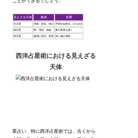
ことができるでしょう。
見えざる天体
象徴
影響
天王星
革新、変化、独立
予期せぬ変化、ひらめき
海王星
夢、理想、神秘
夢や希望を描く
冥王星
破壊と再生、変容
深い魂の成長
西洋占星術における見えざる
天体
星占い、特に西洋占星術では、古くから