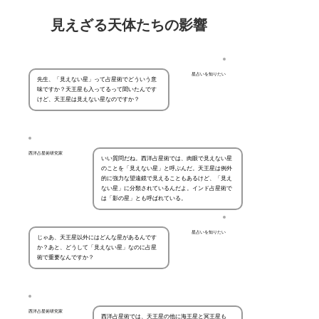
見えざる天体たちの影響
星占いを知りたい
先生、「見えない星」って占星術でどういう意
味ですか？天王星も入ってるって聞いたんです
けど、天王星は見えない星なのですか？
西洋占星術研究家
いい質問だね。西洋占星術では、肉眼で見えない星
のことを「見えない星」と呼ぶんだ。天王星は例外
的に強力な望遠鏡で見えることもあるけど、「見え
ない星」に分類されているんだよ。インド占星術で
は「影の星」とも呼ばれている。
星占いを知りたい
じゃあ、天王星以外にはどんな星があるんです
か？あと、どうして「見えない星」なのに占星
術で重要なんですか？
西洋占星術研究家
西洋占星術では、天王星の他に海王星と冥王星も