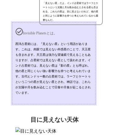
「見えない星」だよ。インド占星術ではラーフとケ
ートゥという太陽と月を飲み込むとされる星も含ま
れる。これらの星は、目に見えないけれど、他の星
と同じように影響力を持つと考えられているから重
要なんだ。
Invisible Planetsとは。
西洋占星術には、『見えない星』という用語がありま
す。これは、肉眼では見えない外惑星のことで、天王星
も含まれます。天王星は強力な望遠鏡で見えることもあ
りますが、占星術では見えない星として扱われます。イ
ンド占星術では、見えない星は『影の星』とも呼ばれ、
他の星と同じくらい強い影響力を持つと考えられていま
す。古代ヒンドゥー教の占星術では、ラーフとケートゥ
という二つの星が見えない星とされ、神話では、これら
が太陽や月を飲み込むことで日食や月食が起こるとされ
ています。
目に見えない天体