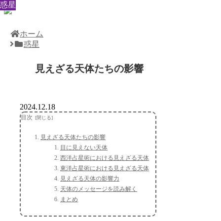
惑星
惑星
惑星
惑星
惑星
惑星
惑星
惑星
惑星
ホーム
惑星
見えざる天体たちの影響
2024.12.18
目次
見えざる天体たちの影響
目に見えない天体
西洋占星術における見えざる天体
東洋占星術における見えざる天体
見えざる天体の影響力
天体のメッセージを読み解く
まとめ