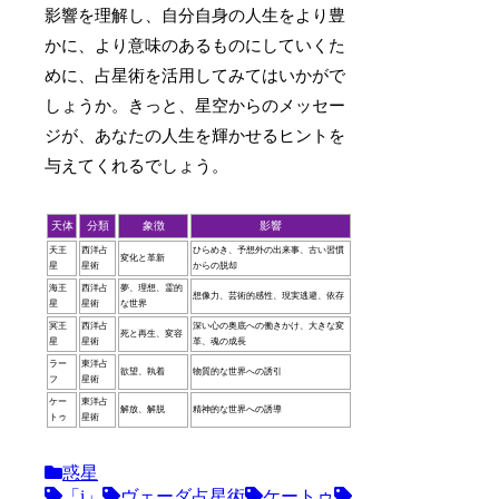
影響を理解し、自分自身の人生をより豊
かに、より意味のあるものにしていくた
めに、占星術を活用してみてはいかがで
しょうか。きっと、星空からのメッセー
ジが、あなたの人生を輝かせるヒントを
与えてくれるでしょう。
天体
分類
象徴
影響
天王
西洋占
ひらめき、予想外の出来事、古い習慣
変化と革新
星
星術
からの脱却
海王
西洋占
夢、理想、霊的
想像力、芸術的感性、現実逃避、依存
星
星術
な世界
冥王
西洋占
深い心の奥底への働きかけ、大きな変
死と再生、変容
星
星術
革、魂の成長
ラー
東洋占
欲望、執着
物質的な世界への誘引
フ
星術
ケー
東洋占
解放、解脱
精神的な世界への誘導
トゥ
星術
惑星
「i」
ヴェーダ占星術
ケートゥ