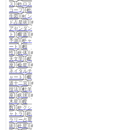
ス
ホロス
コープ
出
生図
イン
ド占星術
アセンダン
ト
黄道
予測
チャ
ート
相
性
天体
天文学
星
座
金星
ネイタルチ
ャート
黄
道十二宮
技法
牡羊
座
天球
木星
度
数
ナクシ
ャトラ
ホ
ラリー占星
術
土星