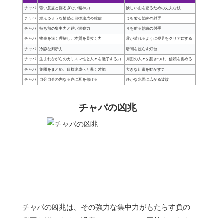
チャパ
強い意志と揺るぎない精神力
険しい山を登るための丈夫な杖
チャパ
燃えるような情熱と目標達成の確信
弓を射る熟練の射手
チャパ
持ち前の集中力と鋭い洞察力
弓を射る熟練の射手
チャパ
物事を深く理解し、本質を見抜く力
霧が晴れるように視界をクリアにする
チャパ
冷静な判断力
暗闇を照らす灯台
チャパ
生まれながらのカリスマ性と人々を魅了する力
周囲の人々を惹きつけ、信頼を集める
チャパ
集団をまとめ、目標達成へと導く才能
大きな組織を動かす力
チャパ
自分自身の内なる声に耳を傾ける
静かな水面に広がる波紋
チャパの凶兆
チャパの凶兆は、その強力な集中力がもたらす負の