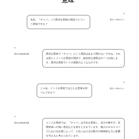
先生、『チャパ』って西洋占星術の用語でどうい
星占いを知りたい
う意味ですか？
西洋占星術で『チャパ』という用語はあまり聞かないですね。それ
西洋占星術研究家
は恐らくインド占星術の用語で、副次的な感受点の一つを指しま
す。西洋占星術でいう小惑星のようなものです。
じゃあ、インド占星術ではどんな意味を持
星占いを知りたい
つんですか？
インド占星術では、『チャパ』は弓矢を意味し、活力や集中力、目
西洋占星術研究家
標達成への強い意志などを表すとされています。個人のホロスコー
プにおける位置によって、人生における行動力や精神的な力に影響
を与えると考えられています。