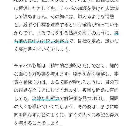
に遭遇したとしても、チャパの加護を受けた人は決
して諦めません。その胸には、燃えるような情熱
と、必ずや目標を達成するという確信が宿っている
からです。まるで弓を射る熟練の射手のように、
持
ち前の集中力と鋭い洞察力
で、目標を定め、迷いな
く突き進んでいくでしょう。
チャパの影響は、精神的な強靭さだけでなく、知的
な面にも好影響を与えます。物事を深く理解し、本
質を見抜く力は、まるで霧が晴れるように、目の前
の視界をクリアにしてくれます。複雑な問題に直面
しても、
冷静な判断力
で解決策を見つけ出し、周囲
の人々を導いていくでしょう。その姿は、まさに暗
闇を照らす灯台のように、多くの人々に希望と勇気
を与えることでしょう。