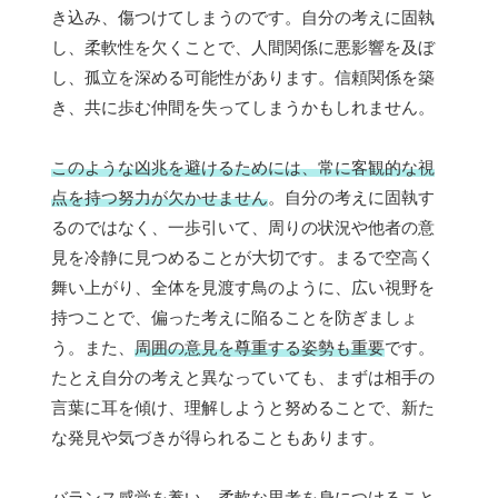
き込み、傷つけてしまうのです。自分の考えに固執
し、柔軟性を欠くことで、人間関係に悪影響を及ぼ
し、孤立を深める可能性があります。信頼関係を築
き、共に歩む仲間を失ってしまうかもしれません。
このような凶兆を避けるためには、常に客観的な視
点を持つ努力が欠かせません
。自分の考えに固執す
るのではなく、一歩引いて、周りの状況や他者の意
見を冷静に見つめることが大切です。まるで空高く
舞い上がり、全体を見渡す鳥のように、広い視野を
持つことで、偏った考えに陥ることを防ぎましょ
う。また、
周囲の意見を尊重する姿勢も重要
です。
たとえ自分の考えと異なっていても、まずは相手の
言葉に耳を傾け、理解しようと努めることで、新た
な発見や気づきが得られることもあります。
バランス感覚を養い、柔軟な思考を身につけること