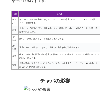
を得られるはずです。
項目
説明
チャ
インドのヴェーダ占星術におけるウパグラハ（補助惑星）の一つ。サンスクリット語で
パ
「弓」を意味する。
人生における特定の分野に意識を集中させ、物事に取り組む力を高める。良い影響と悪い
影響
影響の両方を持つ。
良い
集中力、決断力が高まり、目標達成を後押しする。
影響
悪い
過度の集中、頑固さにつながり、周囲との摩擦を生む可能性がある。
影響
生まれた時の星の配置や他の惑星との関係によって効果が変わるため、出生図に基づいた
解釈
詳細な分析が必要。
主要な惑星に加えてチャパのようなウパグラハも考慮することで、ヴェーダ占星術はより
役割
深く詳しい解釈が可能になる。
チャパの影響