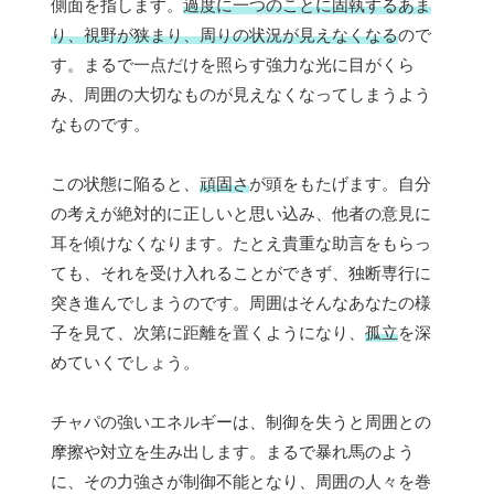
側面を指します。
過度に一つのことに固執するあま
り、視野が狭まり、周りの状況が見えなくなる
ので
す。まるで一点だけを照らす強力な光に目がくら
み、周囲の大切なものが見えなくなってしまうよう
なものです。
この状態に陥ると、
頑固さ
が頭をもたげます。自分
の考えが絶対的に正しいと思い込み、他者の意見に
耳を傾けなくなります。たとえ貴重な助言をもらっ
ても、それを受け入れることができず、独断専行に
突き進んでしまうのです。周囲はそんなあなたの様
子を見て、次第に距離を置くようになり、
孤立
を深
めていくでしょう。
チャパの強いエネルギーは、制御を失うと周囲との
摩擦や対立を生み出します。まるで暴れ馬のよう
に、その力強さが制御不能となり、周囲の人々を巻