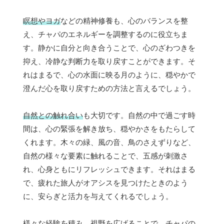
瞑想やヨガ
などの精神修養も、心のバランスを整
え、チャパのエネルギーを調整するのに役立ちま
す。静かに自分と向き合うことで、心のざわつきを
抑え、冷静な判断力を取り戻すことができます。そ
れはまるで、心の水面に映る月のように、穏やかで
澄んだ心を取り戻すための方法と言えるでしょう。
自然との触れ合い
も大切です。自然の中で過ごす時
間は、心の緊張を解き放ち、穏やかさをもたらして
くれます。木々の緑、風の音、鳥のさえずりなど、
自然の様々な要素に触れることで、五感が刺激さ
れ、心身ともにリフレッシュできます。それはまる
で、疲れた旅人がオアシスを見つけたときのよう
に、安らぎと活力を与えてくれるでしょう。
様々な経験を積み、視野を広げる
ことで、チャパの