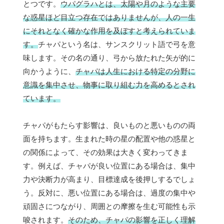
とつです。
ウパグラハとは、太陽や月のような主要
な惑星ほど目立つ存在ではありませんが、人の一生
にそれとなく確かな作用を及ぼすと考えられていま
す。
チャパという名は、サンスクリット語で弓を意
味します。その名の通り、弓から放たれた矢が的に
向かうように、
チャパは人生における特定の分野に
意識を集中させ、物事に取り組む力を高めるとされ
ています。
チャパがもたらす影響は、良いものと悪いものの両
面を持ちます。生まれた時の星の配置や他の惑星と
の関係によって、その効果は大きく変わってきま
す。例えば、チャパが良い位置にある場合は、集中
力や決断力が高まり、目標達成を後押しするでしょ
う。反対に、悪い位置にある場合は、過度の集中や
頑固さにつながり、周囲との摩擦を生む可能性も示
唆されます。
そのため、チャパの影響を正しく理解