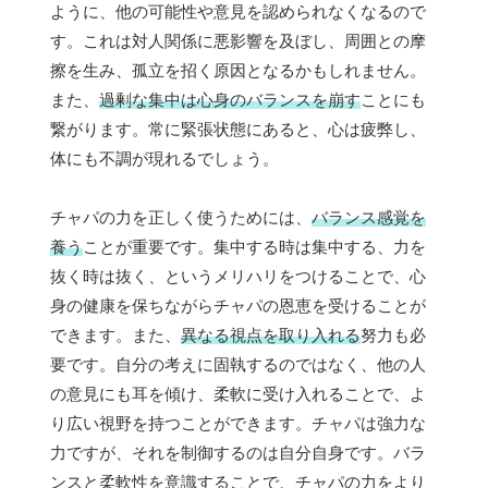
ように、他の可能性や意見を認められなくなるので
す。これは対人関係に悪影響を及ぼし、周囲との摩
擦を生み、孤立を招く原因となるかもしれません。
また、
過剰な集中は心身のバランスを崩す
ことにも
繋がります。常に緊張状態にあると、心は疲弊し、
体にも不調が現れるでしょう。
チャパの力を正しく使うためには、
バランス感覚を
養う
ことが重要です。集中する時は集中する、力を
抜く時は抜く、というメリハリをつけることで、心
身の健康を保ちながらチャパの恩恵を受けることが
できます。また、
異なる視点を取り入れる
努力も必
要です。自分の考えに固執するのではなく、他の人
の意見にも耳を傾け、柔軟に受け入れることで、よ
り広い視野を持つことができます。チャパは強力な
力ですが、それを制御するのは自分自身です。バラ
ンスと柔軟性を意識することで、チャパの力をより