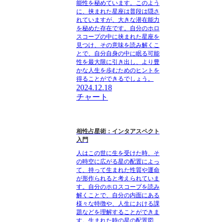
能性を秘めています。このよう
に、挟まれた星座は普段は隠さ
れていますが、大きな潜在能力
を秘めた存在です。自分のホロ
スコープの中に挟まれた星座を
見つけ、その意味を読み解くこ
とで、自分自身の中に眠る可能
性を最大限に引き出し、より豊
かな人生を歩むためのヒントを
得ることができるでしょう。
2024.12.18
チャート
相性占星術：インタアスペクト
入門
人はこの世に生を受けた時、そ
の時空に広がる星の配置によっ
て、持って生まれた性質や運命
が形作られると考えられていま
す。自分のホロスコープを読み
解くことで、自分の内面にある
様々な特徴や、人生における課
題などを理解することができま
す。生まれた時の星の配置図