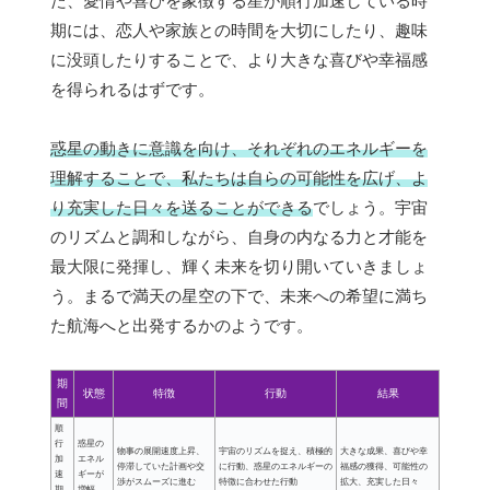
た、愛情や喜びを象徴する星が順行加速している時
期には、恋人や家族との時間を大切にしたり、趣味
に没頭したりすることで、より大きな喜びや幸福感
を得られるはずです。
惑星の動きに意識を向け、それぞれのエネルギーを
理解することで、私たちは自らの可能性を広げ、よ
り充実した日々を送ることができる
でしょう。宇宙
のリズムと調和しながら、自身の内なる力と才能を
最大限に発揮し、輝く未来を切り開いていきましょ
う。まるで満天の星空の下で、未来への希望に満ち
た航海へと出発するかのようです。
期
状態
特徴
行動
結果
間
順
行
惑星の
物事の展開速度上昇、
宇宙のリズムを捉え、積極的
大きな成果、喜びや幸
加
エネル
停滞していた計画や交
に行動、惑星のエネルギーの
福感の獲得、可能性の
速
ギーが
渉がスムーズに進む
特徴に合わせた行動
拡大、充実した日々
期
増幅