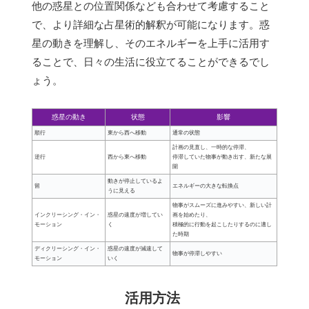
他の惑星との位置関係なども合わせて考慮すること
で、より詳細な占星術的解釈が可能になります。惑
星の動きを理解し、そのエネルギーを上手に活用す
ることで、日々の生活に役立てることができるでし
ょう。
惑星の動き
状態
影響
順行
東から西へ移動
通常の状態
計画の見直し、一時的な停滞、
逆行
西から東へ移動
停滞していた物事が動き出す、新たな展
開
動きが停止しているよ
留
エネルギーの大きな転換点
うに見える
物事がスムーズに進みやすい、新しい計
インクリーシング・イン・
惑星の速度が増してい
画を始めたり、
モーション
く
積極的に行動を起こしたりするのに適し
た時期
ディクリーシング・イン・
惑星の速度が減速して
物事が停滞しやすい
モーション
いく
活用方法