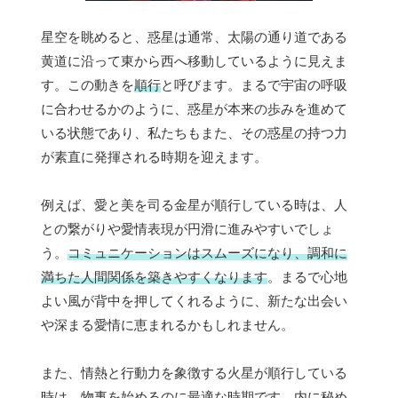
星空を眺めると、惑星は通常、太陽の通り道である
黄道に沿って東から西へ移動しているように見えま
す。この動きを
順行
と呼びます。まるで宇宙の呼吸
に合わせるかのように、惑星が本来の歩みを進めて
いる状態であり、私たちもまた、その惑星の持つ力
が素直に発揮される時期を迎えます。
例えば、愛と美を司る金星が順行している時は、人
との繋がりや愛情表現が円滑に進みやすいでしょ
う。
コミュニケーションはスムーズになり、調和に
満ちた人間関係を築きやすくなります
。まるで心地
よい風が背中を押してくれるように、新たな出会い
や深まる愛情に恵まれるかもしれません。
また、情熱と行動力を象徴する火星が順行している
時は、
物事を始めるのに最適な時期
です。内に秘め