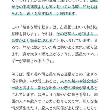
がその平均速度よりも速く動いている時、私たちは
それを「速さを増す動き」と呼びます
。
この「速さを増す動き」は、占星術において特別な
意味を持ちます。それは、
その惑星の力が強まり、
影響がより顕著に現れる
ことを示唆しています。ま
るで、静かに燃えていた炎に勢いよく空気が送り込
まれ、炎が大きく燃え上がるように、惑星のエネル
ギーが増幅されるのです。
例えば、愛と美を司る星である金星がこの「速さを
増す動き」の状態にあると、
人々の魅力や社交性が
一段と高まり、新たな出会いや恋の機会が増える
と
されています。普段よりも華やかに輝きを増し、周
囲の人々を惹きつける力が強まるのです。新たな友
情が芽生えたり、恋人との関係がより深まったりす