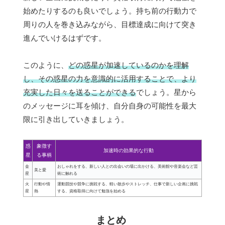
始めたりするのも良いでしょう。持ち前の行動力で
周りの人を巻き込みながら、目標達成に向けて突き
進んでいけるはずです。
このように、
どの惑星が加速しているのかを理解
し、その惑星の力を意識的に活用することで、より
充実した日々を送ることができる
でしょう。星から
のメッセージに耳を傾け、自分自身の可能性を最大
限に引き出していきましょう。
惑
象徴す
加速時の効果的な行動
星
る事柄
金
おしゃれをする、新しい人との出会いの場に出かける、美術館や音楽会など芸
美と愛
星
術に触れる
火
行動や情
運動競技や競争に挑戦する、軽い散歩やストレッチ、仕事で新しい企画に挑戦
星
熱
する、資格取得に向けて勉強を始める
まとめ