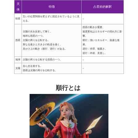
天
特徴
占星術的解釈
体
互いの位置関係を変えずに固定されているように見
恒星
–
える。
惑星の動きが重要。
太陽の光を反射して輝く。
速度変化はエネルギーの現れ方に影
地球も惑星の一つ。
響。
惑星
太陽の周りを公転する。
順行：強いエネルギー、急速な進
異なる速さと大きさの軌道を描く。
展。
見かけ上の動き（順行、逆行）がある。
遅行：停滞、慎重さ。
逆行：内省、見直し。
地球
太陽の周りを公転する惑星の一つ。
–
自ら光を発する。
太陽
–
惑星は太陽の周りを公転する。
順行とは