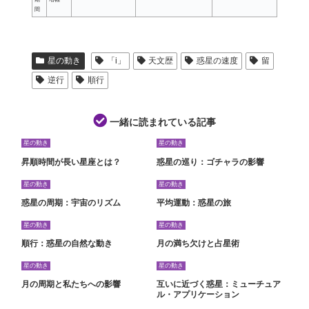
間
星の動き
「i」
天文歴
惑星の速度
留
逆行
順行
一緒に読まれている記事
星の動き
星の動き
昇順時間が長い星座とは？
惑星の巡り：ゴチャラの影響
星の動き
星の動き
惑星の周期：宇宙のリズム
平均運動：惑星の旅
星の動き
星の動き
順行：惑星の自然な動き
月の満ち欠けと占星術
星の動き
星の動き
月の周期と私たちへの影響
互いに近づく惑星：ミューチュア
ル・アプリケーション