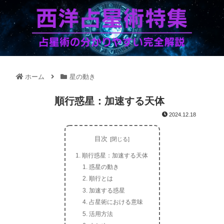
ホーム
星の動き
順行惑星：加速する天体
2024.12.18
目次
順行惑星：加速する天体
惑星の動き
順行とは
加速する惑星
占星術における意味
活用方法