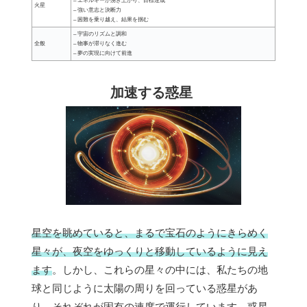
– エネルギーが湧き上がり、目標達成
火星
– 強い意志と決断力
– 困難を乗り越え、結果を掴む
– 宇宙のリズムと調和
全般
– 物事が滞りなく進む
– 夢の実現に向けて前進
加速する惑星
星空を眺めていると、まるで宝石のようにきらめく
星々が、夜空をゆっくりと移動しているように見え
ます
。しかし、これらの星々の中には、私たちの地
球と同じように太陽の周りを回っている惑星があ
り、それぞれが固有の速度で運行しています。
惑星