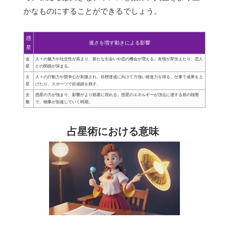
かなものにすることができるでしょう。
惑
速さを増す動きによる影響
星
金
人々の魅力や社交性が高まり、新たな出会いや恋の機会が増える。友情が芽生えたり、恋人
星
との関係が深まる。
火
人々の行動力や競争心が刺激され、目標達成に向けて力強い推進力を得る。仕事で成果を上
星
げたり、スポーツで好成績を残す。
全
惑星の力が強まり、影響がより顕著に現れる。惑星のエネルギーが頂点に達する前の段階
般
で、物事が加速していく時期。
占星術における意味