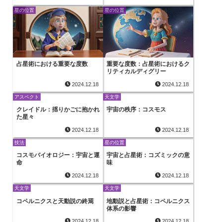
星の位置
星の位置
占星術における重要な度数
重要な度数：占星術におけるク
リティカルディグリー
2024.12.18
2024.12.18
アスペクト
天文学
クレイドル：揺りかごに抱かれ
宇宙の秩序：コスモス
た星々
2024.12.18
2024.12.18
技法
星の位置
コスモバイオロジー：宇宙と運
宇宙と占星術：コズミックの意
命
味
2024.12.18
2024.12.18
天文学
天文学
コペルニクスと天動説の終焉
地動説と占星術：コペルニクス
体系の影響
2024.12.18
2024.12.18