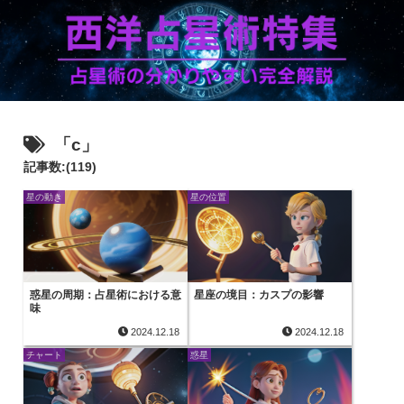
「c」
記事数:(119)
星の動き
星の位置
惑星の周期：占星術における意
星座の境目：カスプの影響
味
2024.12.18
2024.12.18
チャート
惑星