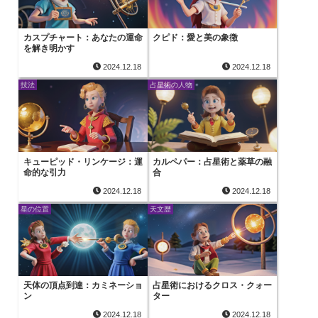
カスプチャート：あなたの運命
クピド：愛と美の象徴
を解き明かす
2024.12.18
2024.12.18
技法
占星術の人物
キューピッド・リンケージ：運
カルペパー：占星術と薬草の融
命的な引力
合
2024.12.18
2024.12.18
星の位置
天文歴
天体の頂点到達：カミネーショ
占星術におけるクロス・クォー
ン
ター
2024.12.18
2024.12.18