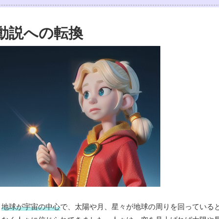
動説への転換
、
地球が宇宙の中心
で、太陽や月、星々が地球の周りを回っている