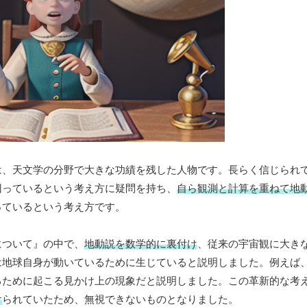
は、天文学の分野で大きな功績を残した人物です。長らく信じられ
回っているという考え方に疑問を持ち、
自ら観測と計算を重ねて地
っているという考え方です。
について』の中で、
地動説を数学的に裏付け
、従来の宇宙観に大き
は地球自身が動いているために生じていると説明しました。例えば
るために起こる見かけ上の現象だと説明しました。この革新的な考
け
られていたため、無視できないものとなりました。