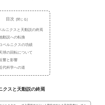
目次
ペルニクスと天動説の終焉
地動説への転換
コペルニクスの功績
天球の回転について
反響と影響
近代科学への道
ニクスと天動説の終焉