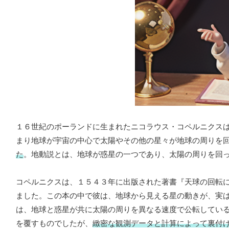
１６世紀のポーランドに生まれたニコラウス・コペルニクス
まり地球が宇宙の中心で太陽やその他の星々が地球の周りを
た
。地動説とは、地球が惑星の一つであり、太陽の周りを回
コペルニクスは、１５４３年に出版された著書『天球の回転
ました。この本の中で彼は、地球から見える星の動きが、実
は、地球と惑星が共に太陽の周りを異なる速度で公転してい
を覆すものでしたが、
緻密な観測データと計算によって裏付