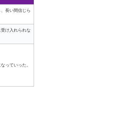
し、長い間信じら
に受け入れられな
になっていった。