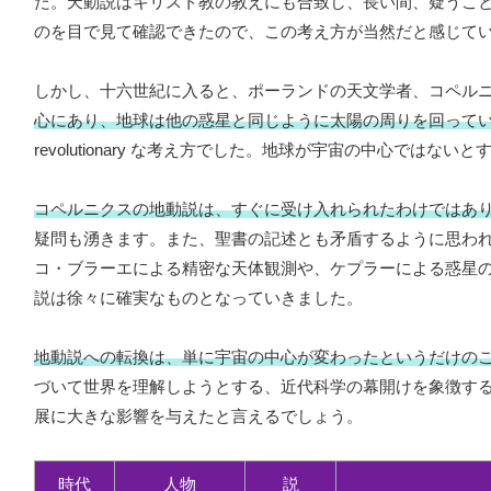
た。天動説はキリスト教の教えにも合致し、長い間、疑うこ
のを目で見て確認できたので、この考え方が当然だと感じて
しかし、十六世紀に入ると、ポーランドの天文学者、コペル
心にあり、地球は他の惑星と同じように太陽の周りを回って
revolutionary な考え方でした。地球が宇宙の中心で
コペルニクスの地動説は、すぐに受け入れられたわけではあ
疑問も湧きます。また、聖書の記述とも矛盾するように思わ
コ・ブラーエによる精密な天体観測や、ケプラーによる惑星
説は徐々に確実なものとなっていきました。
地動説への転換は、単に宇宙の中心が変わったというだけの
づいて世界を理解しようとする、近代科学の幕開けを象徴す
展に大きな影響を与えたと言えるでしょう。
時代
人物
説