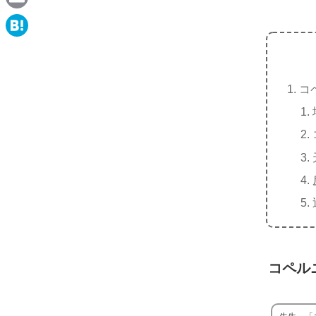
e
a
E
c
m
H
e
a
a
b
i
コ
t
o
l
e
o
n
k
a
コペル