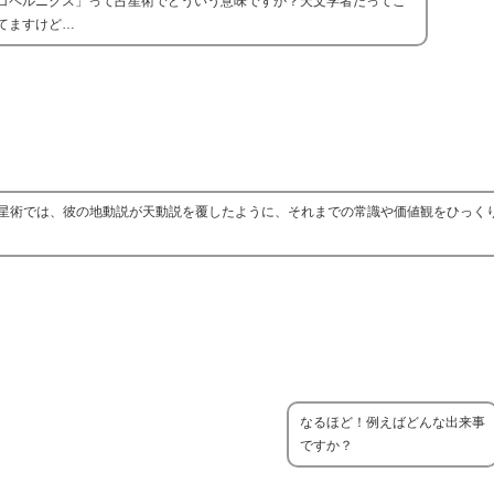
コペルニクス」って占星術でどういう意味ですか？天文学者だってこ
てますけど…
星術では、彼の地動説が天動説を覆したように、それまでの常識や価値観をひっく
なるほど！例えばどんな出来事
ですか？