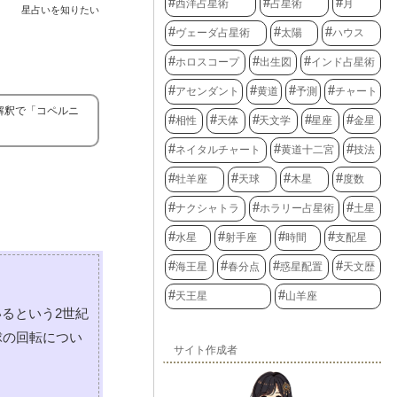
西洋占星術
占星術
月
星占いを知りたい
ヴェーダ占星術
太陽
ハウス
ホロスコープ
出生図
インド占星術
アセンダント
黄道
予測
チャート
解釈で「コペルニ
相性
天体
天文学
星座
金星
ネイタルチャート
黄道十二宮
技法
牡羊座
天球
木星
度数
ナクシャトラ
ホラリー占星術
土星
水星
射手座
時間
支配星
海王星
春分点
惑星配置
天文歴
天王星
山羊座
るという2世紀
球の回転につい
サイト作成者