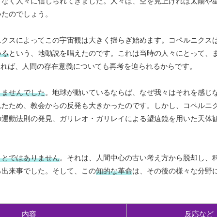
となく人々に信じられてきました。人々は、空を見上げれば太陽や
いたのでしょう。
ニクスによってこの宇宙観は大きく揺らぎ始めます。コペルニクス
いる
という、地動説を唱えたのです。これは当時の人々にとって、
はないとすれば、人間の存在意義についても再考を迫られるからです。
りませんでした
。地球が動いているならば、なぜ我々はそれを感じ
れたため、教会からの反発も大きかったのです。しかし、コペルニ
の運動法則の発見、ガリレオ・ガリレイによる望遠鏡を用いた天体
ことではありません
。それは、人間中心の古い考え方から脱却し、
る出来事でした。そして、この
知的な革命
は、その後の様々な分野
内容
反応など