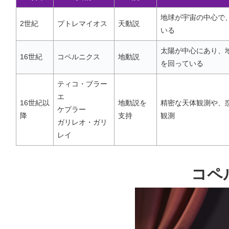
地球が宇宙の中心で
2世紀
プトレマイオス
天動説
いる
太陽が中心にあり、
16世紀
コペルニクス
地動説
を回っている
ティコ・ブラー
エ
16世紀以
地動説を
精密な天体観測や、
ケプラー
降
支持
観測
ガリレオ・ガリ
レイ
コペ