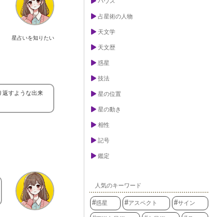
ハウス
占星術の人物
天文学
星占いを知りたい
天文歴
惑星
技法
り返すような出来
星の位置
星の動き
相性
記号
鑑定
人気のキーワード
惑星
アスペクト
サイン