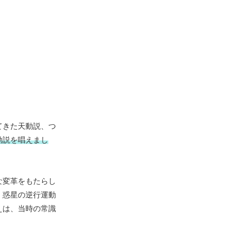
てきた天動説、つ
動説を唱えまし
な変革をもたらし
、惑星の逆行運動
えは、当時の常識