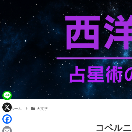
L
ホーム
天文学
i
X
n
コペルニ
F