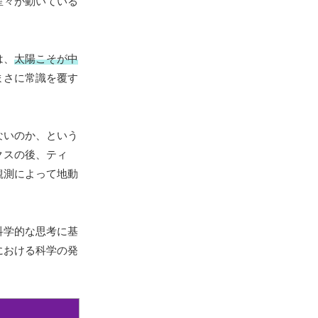
星々が動いている
は、
太陽こそが中
まさに常識を覆す
ないのか、という
クスの後、ティ
観測によって地動
科学的な思考に基
における科学の発