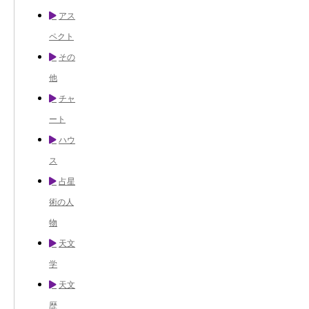
アス
ペクト
その
他
チャ
ート
ハウ
ス
占星
術の人
物
天文
学
天文
歴