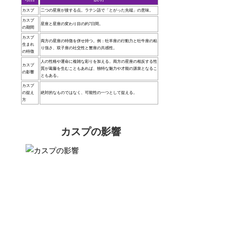
カスプ
二つの星座が接する点。ラテン語で「とがった先端」の意味。
カスプ
星座と星座の変わり目の約7日間。
の期間
カスプ
両方の星座の特徴を併せ持つ。例：牡羊座の行動力と牡牛座の粘
生まれ
り強さ、双子座の社交性と蟹座の共感性。
の特徴
人の性格や運命に複雑な彩りを加える。両方の星座の相反する性
カスプ
質が葛藤を生むこともあれば、独特な魅力や才能の源泉となるこ
の影響
ともある。
カスプ
の捉え
絶対的なものではなく、可能性の一つとして捉える。
方
カスプの影響