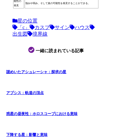
能性の
強みや弱み、そして真の可能性を発見することができる。
発見
星の位置
「c」
カスプ
サイン
ハウス
出生図
境界線
一緒に読まれている記事
謎めいたアシュレーシャ：探求の星
アプシス：軌道の頂点
惑星の昼夜性：ホロスコープにおける意味
下降する星：影響と意味