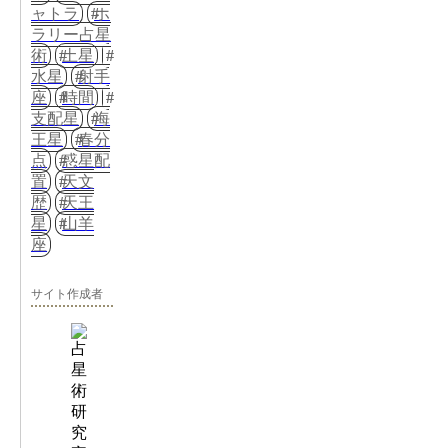
ャトラ
ホ
ラリー占星
術
土星
水星
射手
座
時間
支配星
海
王星
春分
点
惑星配
置
天文
歴
天王
星
山羊
座
サイト作成者