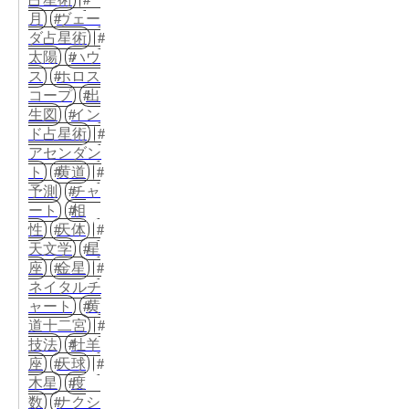
月
ヴェー
ダ占星術
太陽
ハウ
ス
ホロス
コープ
出
生図
イン
ド占星術
アセンダン
ト
黄道
予測
チャ
ート
相
性
天体
天文学
星
座
金星
ネイタルチ
ャート
黄
道十二宮
技法
牡羊
座
天球
木星
度
数
ナクシ