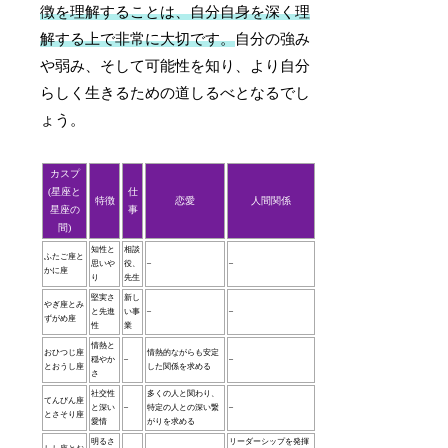
徴を理解することは、自分自身を深く理
解する上で非常に大切です。
自分の強み
や弱み、そして可能性を知り、より自分
らしく生きるための道しるべとなるでし
ょう。
カスプ
(星座と
仕
特徴
恋愛
人間関係
星座の
事
間)
知性と
相談
ふたご座と
思いや
役、
–
–
かに座
り
先生
堅実さ
新し
やぎ座とみ
と先進
い事
–
–
ずがめ座
性
業
情熱と
おひつじ座
情熱的ながらも安定
穏やか
–
–
とおうし座
した関係を求める
さ
社交性
多くの人と関わり、
てんびん座
と深い
–
特定の人との深い繋
–
とさそり座
愛情
がりを求める
明るさ
リーダーシップを発揮