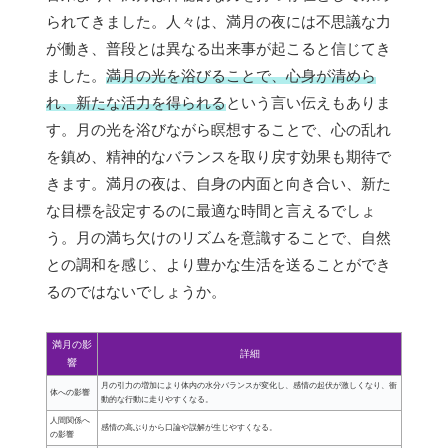
られてきました。人々は、満月の夜には不思議な力
が働き、普段とは異なる出来事が起こると信じてき
ました。
満月の光を浴びることで、心身が清めら
れ、新たな活力を得られる
という言い伝えもありま
す。月の光を浴びながら瞑想することで、心の乱れ
を鎮め、精神的なバランスを取り戻す効果も期待で
きます。満月の夜は、自身の内面と向き合い、新た
な目標を設定するのに最適な時間と言えるでしょ
う。月の満ち欠けのリズムを意識することで、自然
との調和を感じ、より豊かな生活を送ることができ
るのではないでしょうか。
満月の影
詳細
響
月の引力の増加により体内の水分バランスが変化し、感情の起伏が激しくなり、衝
体への影響
動的な行動に走りやすくなる。
人間関係へ
感情の高ぶりから口論や誤解が生じやすくなる。
の影響