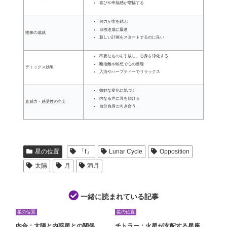
喜びや幸福感が増幅する
努力が実を結ぶ
目標達成に最適
物事の成就
新しい計画をスタートするのに良い
不要なものを手放し、心身を浄化する
断捨離や瞑想で心の整理
デトックス効果
入浴やハーブティーでリラックス
微妙な変化に気づく
内なる声に耳を傾ける
直感力・感受性の向上
自分自身と向き合う
星の位置
「f」
Lunar Cycle
Opposition
太陽
月
満月
一緒に読まれている記事
星の位置
星の位置
内合：太陽と内惑星との関係
チトラー：火星が支配する星座