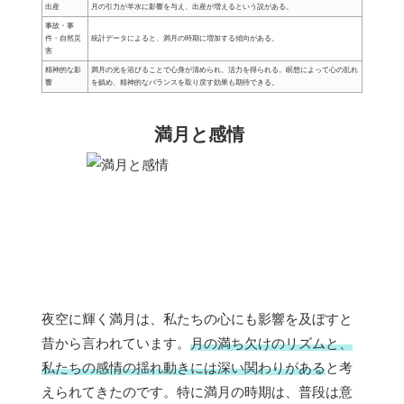
出産
月の引力が羊水に影響を与え、出産が増えるという説がある。
事故・事
件・自然災
統計データによると、満月の時期に増加する傾向がある。
害
精神的な影
満月の光を浴びることで心身が清められ、活力を得られる。瞑想によって心の乱れ
響
を鎮め、精神的なバランスを取り戻す効果も期待できる。
満月と感情
夜空に輝く満月は、私たちの心にも影響を及ぼすと
昔から言われています。
月の満ち欠けのリズムと、
私たちの感情の揺れ動きには深い関わりがある
と考
えられてきたのです。特に満月の時期は、普段は意