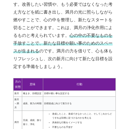
す。改善したい習慣や、もう必要ではなくなった考
え方などを紙に書き出し、満月の光に照らしながら
燃やすことで、心の中を整理し、新たなスタートを
切ることができます。これは、満月の浄化作用によ
るものと考えられています。
心の中の不要なものを
手放すことで、新たな目標や願い事のためのスペー
スが生まれる
のです。満月の力を借りて、心も体も
リフレッシュし、次の新月に向けて新たな目標を設
定する準備をしましょう。
月の
意味
行動
状態
新月
種まき、目標設定
目標や願い事を設定する
新月
～満
成長、努力の時期
目標達成に向けて努力する
月
達成したこと、達成できなかったこと、そしてこれからど
うすれば目標に近づけるのかを考える
完成、成就、振り
満月
具体的な行動をイメージする
返り、浄化
不要なものを手放す