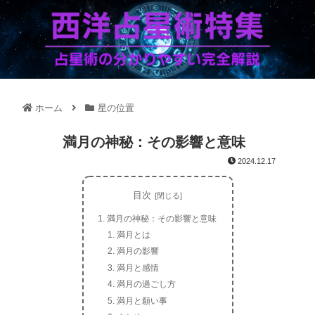
ホーム
星の位置
満月の神秘：その影響と意味
2024.12.17
目次
満月の神秘：その影響と意味
満月とは
満月の影響
満月と感情
満月の過ごし方
満月と願い事