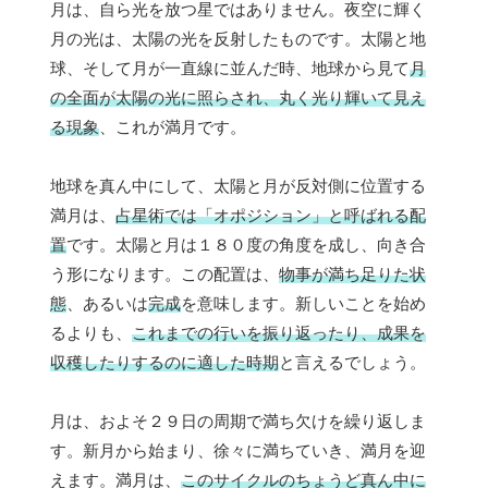
月は、自ら光を放つ星ではありません。夜空に輝く
月の光は、太陽の光を反射したものです。太陽と地
球、そして月が一直線に並んだ時、地球から見て
月
の全面が太陽の光に照らされ、丸く光り輝いて見え
る現象
、これが満月です。
地球を真ん中にして、太陽と月が反対側に位置する
満月は、
占星術では「オポジション」と呼ばれる配
置
です。太陽と月は１８０度の角度を成し、向き合
う形になります。この配置は、
物事が満ち足りた状
態
、あるいは
完成
を意味します。新しいことを始め
るよりも、
これまでの行いを振り返ったり、成果を
収穫したりするのに適した時期
と言えるでしょう。
月は、およそ２９日の周期で満ち欠けを繰り返しま
す。新月から始まり、徐々に満ちていき、満月を迎
えます。満月は、
このサイクルのちょうど真ん中に