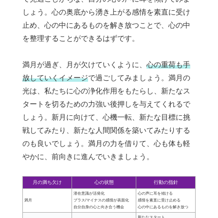
しょう。心の奥底から湧き上がる感情を素直に受け
止め、心の中にあるものを解き放つことで、心の中
を整理することができるはずです。
満月が過ぎ、月が欠けていくように、
心の重荷も手
放していくイメージ
で過ごしてみましょう。満月の
光は、私たちに心の浄化作用をもたらし、新たなス
タートを切るための力強い後押しを与えてくれるで
しょう。新月に向けて、心機一転、新たな目標に挑
戦してみたり、新たな人間関係を築いてみたりする
のも良いでしょう。満月の力を借りて、心も体も軽
やかに、前向きに進んでいきましょう。
月の満ち欠け
心の状態
行動の指針
潜在意識が活発化
心の声に耳を傾ける
満月
プラス/マイナスの感情が表面化
感情を素直に受け止める
自分自身の心と向き合う機会
心の中にあるものを解き放つ
新たなスタート