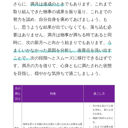
さらに、
満月は達成のとき
でもあります。これまで
取り組んできた物事の成果を振り返り、これまでの
努力を認め、自分自身を褒めてあげましょう。も
し、思うような結果が出ていなくても、落ち込む必
要はありません。満月は物事が満ちる時であると同
時に、次の新月へと向かう始まりでもあります。
う
まくいかなかった原因を分析し、改善点を洗い出す
ことで、
次の段階へとスムーズに移行できるはずで
す。満月の力を借りて、心身ともに満たされた状態
を目指し、穏やかな気持ちで過ごしましょう。
月の
満ち
特徴
過ごし方
欠け
月の光を浴びて心身
を浄化し、新たな活
力を得る。
感謝の気持ちを伝え
る。
地球を照らす太陽の光を正面から受け止めるため輝きは最
これまでの成果を振