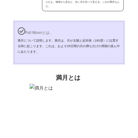
らだよ。地球から見ると、丸い月が光って見える。これが満月なん
だ。
Full Moonとは。
満月について説明します。満月は、月が太陽と反対側（180度）に位置す
る時に起こります。これは、およそ29日間の月の満ち欠けの周期の真ん中
にあたります。
満月とは