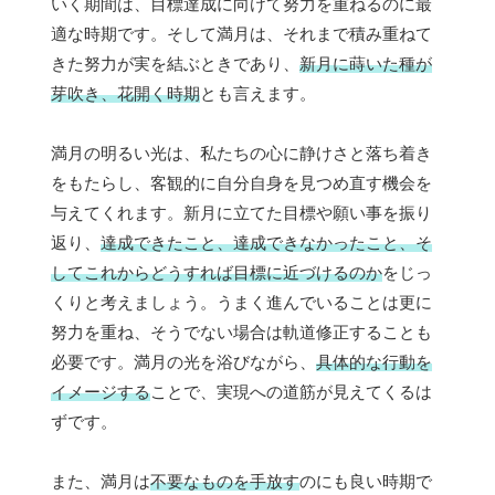
いく期間は、目標達成に向けて努力を重ねるのに最
適な時期です。そして満月は、それまで積み重ねて
きた努力が実を結ぶときであり、
新月に蒔いた種が
芽吹き、花開く時期
とも言えます。
満月の明るい光は、私たちの心に静けさと落ち着き
をもたらし、客観的に自分自身を見つめ直す機会を
与えてくれます。新月に立てた目標や願い事を振り
返り、
達成できたこと、達成できなかったこと、そ
してこれからどうすれば目標に近づけるのか
をじっ
くりと考えましょう。うまく進んでいることは更に
努力を重ね、そうでない場合は軌道修正することも
必要です。満月の光を浴びながら、
具体的な行動を
イメージする
ことで、実現への道筋が見えてくるは
ずです。
また、満月は
不要なものを手放す
のにも良い時期で