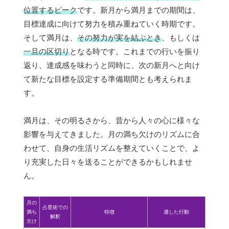
位置するピーク
です。新月から満月までの期間は、
目標達成に向けて努力を積み重ねていく時期です。
そして満月は、
その努力が実を結ぶとき
、もしくは
一旦の区切り
となる時です。これまでの行いを振り
返り、達成感を味わうと同時に、次の新月へと向け
て新たな目標を設定する準備期間とも考えられま
す。
満月は、その明るさから、昔から人々の心に様々な
影響を与えてきました。月の満ち欠けのリズムに合
わせて、自身の生活リズムを整えていくことで、よ
り充実した日々を送ることができるかもしれませ
ん。
月の
占星術での
満ち
特徴
適した行動
解釈
欠け