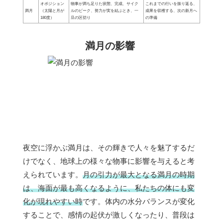
オポジション
物事が満ち足りた状態、完成、サイク
これまでの行いを振り返る、
満月
（太陽と月が
ルのピーク、努力が実を結ぶとき、一
成果を収穫する、次の新月へ
180度）
旦の区切り
の準備
満月の影響
夜空に浮かぶ満月は、その輝きで人々を魅了するだ
けでなく、地球上の様々な物事に影響を与えると考
えられています。
月の引力が最大となる満月の時期
は、海面が最も高くなるように、私たちの体にも変
化が現れやすい時
です。体内の水分バランスが変化
することで、感情の起伏が激しくなったり、普段は