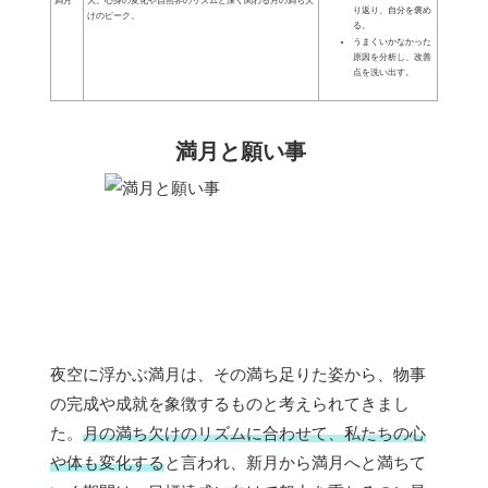
満月
大。心身の変化や自然界のリズムと深く関わる月の満ち欠
り返り、自分を褒め
けのピーク。
る。
うまくいかなかった
原因を分析し、改善
点を洗い出す。
満月と願い事
夜空に浮かぶ満月は、その満ち足りた姿から、物事
の完成や成就を象徴するものと考えられてきまし
た。
月の満ち欠けのリズムに合わせて、私たちの心
や体も変化する
と言われ、新月から満月へと満ちて