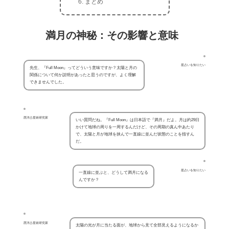
まとめ
満月の神秘：その影響と意味
星占いを知りたい
先生、『Full Moon』ってどういう意味ですか？太陽と月の
関係について何か説明があったと思うのですが、よく理解
できませんでした。
西洋占星術研究家
いい質問だね。『Full Moon』は日本語で『満月』だよ。月は約29日
かけて地球の周りを一周するんだけど、その周期の真ん中あたり
で、太陽と月が地球を挟んで一直線に並んだ状態のことを指すん
だ。
星占いを知りたい
一直線に並ぶと、どうして満月になる
んですか？
西洋占星術研究家
太陽の光が月に当たる面が、地球から見て全部見えるようになるか