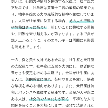
例えば、行動力や情熱を象徴する火星は、牡羊座の
支配星です。牡羊座は黄道十二宮の最初の星座であ
り、物事を始める力や先駆的な精神を象徴していま
す。火星が牡羊座に位置する場合、
その人の行動力
や情熱はさらに高まり
、新しいことに挑戦する勇気
や、困難を乗り越える力が強まります。まるで炎が
燃え上がるように、そのエネルギーは周囲にも影響
を与えるでしょう。
一方、愛と美の女神である金星は、牡牛座と天秤座
の支配星です。牡牛座は五感を大切にし、物質的な
豊かさや安定を求める星座です。金星が牡牛座にあ
る人は、
美的感覚に優れ
、芸術や音楽を愛し、快適
な環境を求める傾向があります。また、天秤座は調
和とバランスを象徴する星座です。金星が天秤座に
ある人は、
社交的で人当たりが良く
、平和的な人間
関係を築くことを大切にします。優雅で洗練された