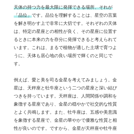
天体の持つ力を最大限に発揮できる場所、それが
「品位」
です。品位を理解することは、星空の言葉
を解き明かす上で非常に大切です。それぞれの天体
は、特定の星座との相性が良く、その星座に位置す
るときに本来の力を存分に発揮できると考えられて
います。これは、まるで植物が適した土壌で育つよ
うに、天体も居心地の良い場所で輝くのと同じで
す。
例えば、愛と美を司る金星を考えてみましょう。金
星は、天秤座と牡牛座という二つの星座と深い結び
つきを持っています。天秤座は、人間関係や調和を
象徴する星座であり、金星の穏やかで社交的な性質
とよく共鳴します。また、牡牛座は、五感や美意識
を象徴する星座で、金星の華やかで優雅な性質と相
性が良いのです。ですから、金星が天秤座や牡牛座