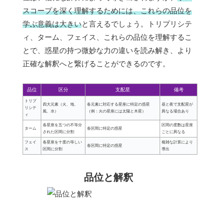
スコープを深く理解するためには、これらの品位を
学ぶ意義は大きい
と言えるでしょう。トリプリシテ
ィ、ターム、フェイス、これらの品位を理解するこ
とで、惑星の持つ微妙な力の違いを読み解き、より
正確な解釈へと繋げることができるのです。
品位
区分
支配星
備考
トリプ
四大元素（火、地、
各元素に対応する星座に特定の惑星
昼と夜で支配星が
リシテ
風、水）
（例：火の星座には太陽と木星）
異なる場合あり
ィ
各星座を五つの不等分
区間の度数は星座
ターム
各区間に特定の惑星
された区間に分割
ごとに異なる
フェイ
各星座を十度の等しい
複雑な計算により
各区間に特定の惑星
ス
区間に分割
導出
品位と解釈