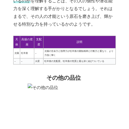
いるのか
を理解することは、その人の個性や潜在能
力を深く理解する手がかりとなるでしょう。それは
まるで、その人の才能という原石を磨き上げ、輝か
せる特別な力を持っているかのようです。
天
高揚の星
支配
説明
体
座
星
太陽の生命力と指導力が牡羊座の開拓精神と行動力と重なり、より
太陽
牡羊座
–
力強く輝く
–
–
火星
牡羊座の支配星。牡羊座の性質と最も深く結びついている
その他の品位