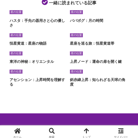
一緒に読まれている記事
星の位置
星の位置
ハスタ：手先の器用さと心の優し
ババボグ：月の時間
さ
星の位置
星の位置
恒星黄道：星座の物語
星座を巡る旅：恒星黄道帯
星の位置
星の位置
東洋の神秘：オリエンタル
上昇ノード：運命の扉を開く鍵
星の位置
星の位置
アセンション：上昇時間を理解す
斜赤緯上昇：知られざる天球の角
る
度
© 2024 西洋占星術特集.
ホーム
検索
トップ
サイドバー