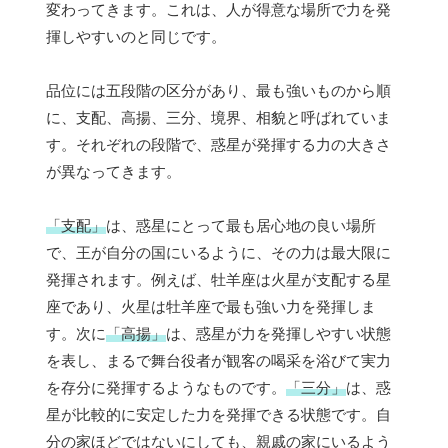
変わってきます。これは、人が得意な場所で力を発
揮しやすいのと同じです。
品位には五段階の区分があり、最も強いものから順
に、支配、高揚、三分、境界、相貌と呼ばれていま
す。それぞれの段階で、惑星が発揮する力の大きさ
が異なってきます。
「支配」
は、惑星にとって最も居心地の良い場所
で、王が自分の国にいるように、その力は最大限に
発揮されます。例えば、牡羊座は火星が支配する星
座であり、火星は牡羊座で最も強い力を発揮しま
す。次に
「高揚」
は、惑星が力を発揮しやすい状態
を表し、まるで舞台役者が観客の喝采を浴びて実力
を存分に発揮するようなものです。
「三分」
は、惑
星が比較的に安定した力を発揮できる状態です。自
分の家ほどではないにしても、親戚の家にいるよう