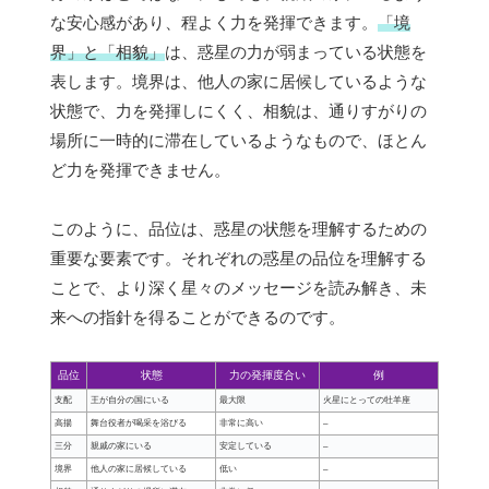
な安心感があり、程よく力を発揮できます。
「境
界」と「相貌」
は、惑星の力が弱まっている状態を
表します。境界は、他人の家に居候しているような
状態で、力を発揮しにくく、相貌は、通りすがりの
場所に一時的に滞在しているようなもので、ほとん
ど力を発揮できません。
このように、品位は、惑星の状態を理解するための
重要な要素です。それぞれの惑星の品位を理解する
ことで、より深く星々のメッセージを読み解き、未
来への指針を得ることができるのです。
品位
状態
力の発揮度合い
例
支配
王が自分の国にいる
最大限
火星にとっての牡羊座
高揚
舞台役者が喝采を浴びる
非常に高い
–
三分
親戚の家にいる
安定している
–
境界
他人の家に居候している
低い
–