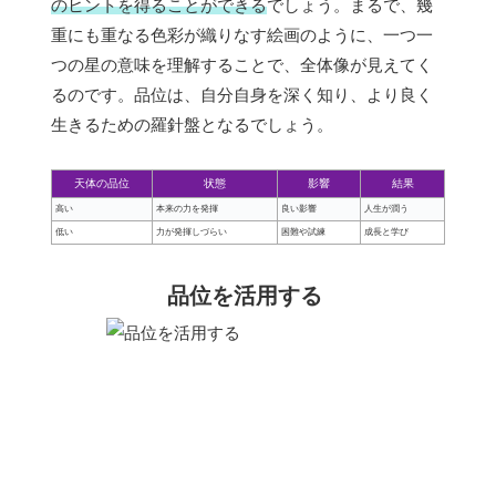
のヒントを得ることができる
でしょう。まるで、幾
重にも重なる色彩が織りなす絵画のように、一つ一
つの星の意味を理解することで、全体像が見えてく
るのです。品位は、自分自身を深く知り、より良く
生きるための羅針盤となるでしょう。
天体の品位
状態
影響
結果
高い
本来の力を発揮
良い影響
人生が潤う
低い
力が発揮しづらい
困難や試練
成長と学び
品位を活用する