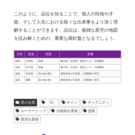
このように、品位を知ることで、個人の性格や才
能、そして人生における様々な出来事をより深く理
解することができます。品位は、複雑な星空の地図
を読み解くための、重要な羅針盤となるでしょう。
天体
星座
状態
影響
金星
天秤座
高揚
魅力的、社交性、美的センス、才能開花
金星
牡牛座
高揚
魅力的、社交性、美的センス、才能開花
金星
牡羊座
居心地が悪い
愛情表現が不器用、人間関係で苦労
金星
蠍座
居心地が悪い
愛情表現が不器用、人間関係で苦労
星の位置
「D」
サイン
ディグニティ
ルーラーシップ
伝統的占星術
惑星
西洋占星術