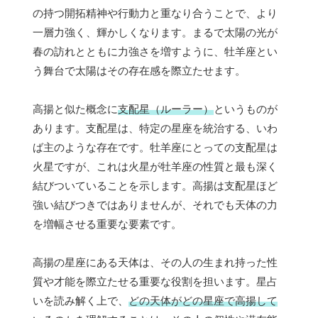
の持つ開拓精神や行動力と重なり合うことで、より
一層力強く、輝かしくなります。まるで太陽の光が
春の訪れとともに力強さを増すように、牡羊座とい
う舞台で太陽はその存在感を際立たせます。
高揚と似た概念に
支配星（ルーラー）
というものが
あります。支配星は、特定の星座を統治する、いわ
ば主のような存在です。牡羊座にとっての支配星は
火星ですが、これは火星が牡羊座の性質と最も深く
結びついていることを示します。高揚は支配星ほど
強い結びつきではありませんが、それでも天体の力
を増幅させる重要な要素です。
高揚の星座にある天体は、その人の生まれ持った性
質や才能を際立たせる重要な役割を担います。星占
いを読み解く上で、
どの天体がどの星座で高揚して