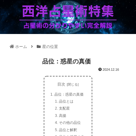
ホーム
星の位置
品位：惑星の真価
2024.12.16
目次
品位：惑星の真価
品位とは
支配星
高揚
その他の品位
品位と解釈