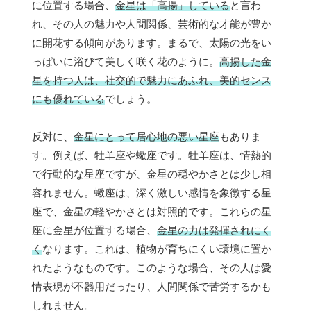
に位置する場合、
金星は「高揚」している
と言わ
れ、その人の魅力や人間関係、芸術的な才能が豊か
に開花する傾向があります。まるで、太陽の光をい
っぱいに浴びて美しく咲く花のように。
高揚した金
星を持つ人は、社交的で魅力にあふれ、美的センス
にも優れている
でしょう。
反対に、
金星にとって居心地の悪い星座
もありま
す。例えば、牡羊座や蠍座です。牡羊座は、情熱的
で行動的な星座ですが、金星の穏やかさとは少し相
容れません。蠍座は、深く激しい感情を象徴する星
座で、金星の軽やかさとは対照的です。これらの星
座に金星が位置する場合、
金星の力は発揮されにく
く
なります。これは、植物が育ちにくい環境に置か
れたようなものです。このような場合、その人は愛
情表現が不器用だったり、人間関係で苦労するかも
しれません。