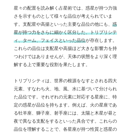
星々の配置を読み解く占星術では、惑星が持つ力強
さを示すものとして様々な品位が考えられていま
す。支配星や高揚といった主要な品位の他にも、
惑
星が持つ力をさらに細かく区分した、トリプリシテ
ィ、ターム、フェイスといった品位
が存在します。
これらの品位は支配星や高揚ほど大きな影響力を持
つわけではありませんが、天体の状態をより深く理
解する上で重要な役割を果たします。
トリプリシティは、世界の根源をなすとされる四大
元素、すなわち火、地、風、水に基づいて分けられ
た品位です。それぞれの元素に対応する星座に、特
定の惑星が品位を持ちます。例えば、火の星座であ
る牡羊座、獅子座、射手座には、太陽と木星が昼と
夜で異なる支配をするといった具合です。これらの
品位を理解することで、各星座が持つ性質と惑星の