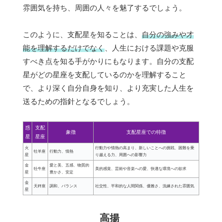
雰囲気を持ち、周囲の人々を魅了するでしょう。
このように、支配星を知ることは、
自分の強みや才
能を理解するだけでなく
、人生における課題や克服
すべき点を知る手がかりにもなります。自分の支配
星がどの星座を支配しているのかを理解すること
で、より深く自分自身を知り、より充実した人生を
送るための指針となるでしょう。
惑
支配
象徴
支配星座での特徴
星
星座
火
行動力や情熱の高まり、新しいことへの挑戦、困難を乗
牡羊座
行動力、情熱
星
り越える力、周囲への影響力
金
愛と美、五感、物質的
牡牛座
美的感覚、芸術や音楽への愛、快適な環境への欲求
星
豊かさ、安定
金
天秤座
調和、バランス
社交性、平和的な人間関係、優雅さ、洗練された雰囲気
星
高揚