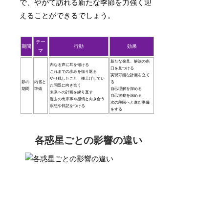
で、やがて訪れる新たな季節を力強く迎
えることができるでしょう。
テー
期間
行動
効果
マ
新たな発見、解決の糸
内なる声に耳を傾ける
口を見つける
これまでの歩みを振り返る
実現可能な計画を立て
やり残したこと、棚上げしてい
影の
内省と
る
た問題に向き合う
期間
準備
自己理解を深める
未来への計画を練り直す
自己洞察を深める
過去の出来事や感情と向き合う
次の段階へと進む準備
瞑想や日記をつける
をする
各惑星ごとの影響の違い