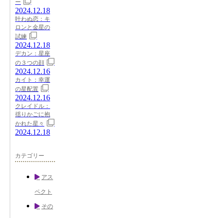
ー
2024.12.18
叶わぬ恋：キ
ロンと金星の
試練
2024.12.18
デカン：星座
の３つの顔
2024.12.16
カイト：幸運
の星配置
2024.12.16
クレイドル：
揺りかごに抱
かれた星々
2024.12.18
カテゴリー
アス
ペクト
その