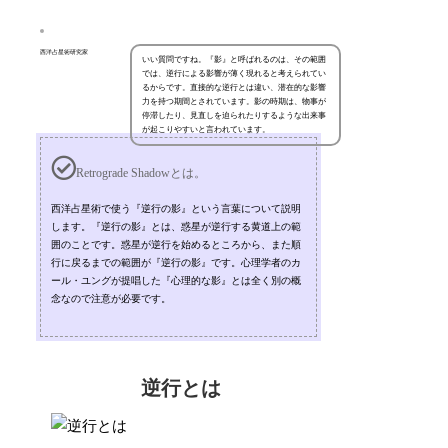
西洋占星術研究家
いい質問ですね。『影』と呼ばれるのは、その範囲
では、逆行による影響が薄く現れると考えられてい
るからです。直接的な逆行とは違い、潜在的な影響
力を持つ期間とされています。影の時期は、物事が
停滞したり、見直しを迫られたりするような出来事
が起こりやすいと言われています。
Retrograde Shadowとは。
西洋占星術で使う『逆行の影』という言葉について説明
します。『逆行の影』とは、惑星が逆行する黄道上の範
囲のことです。惑星が逆行を始めるところから、また順
行に戻るまでの範囲が『逆行の影』です。心理学者のカ
ール・ユングが提唱した『心理的な影』とは全く別の概
念なので注意が必要です。
逆行とは