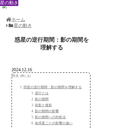
星の動き
星の動き
星の動き
星の動き
星の動き
星の動き
星の動き
星の動き
星の動き
ホーム
星の動き
惑星の逆行期間：影の期間を
理解する
2024.12.16
目次
惑星の逆行期間：影の期間を理解する
逆行とは
影の期間
前影と後影
影の期間の影響
影の期間への対処法
各惑星ごとの影響の違い