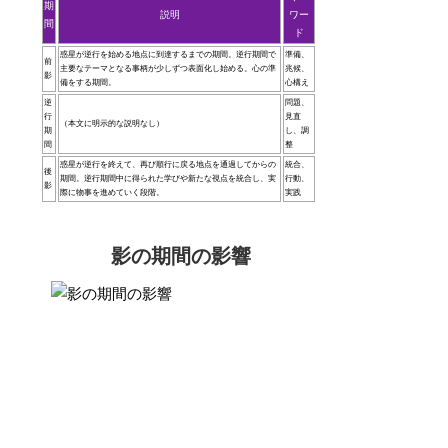
期
説明
ワー
間
ド
惑星が逆行を始める地点に到達するまでの期間。逆行期間で
準備、
前
主要なテーマとなる事柄が少しずつ表面化し始める。心の準
兆候、
影
備をする期間。
心構え
逆
問題、
行
見直
（本文に明示的な説明なし）
期
し、調
間
整
惑星が逆行を終えて、再び順行に戻る地点を通過してからの
統合、
後
期間。逆行期間中に得られた学びや新たな視点を統合し、実
行動、
影
際に物事を進めていく段階。
実践
影の期間の影響