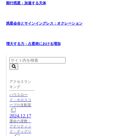
順行惑星：加速する天体
惑星会合とサインイングレス：オクレーション
増大する力：占星術における増加
アクセスラン
キング
ハウスロー
ド：ホロスコ
ープの支配星
2024.12.17
運命の度数：
アナリティッ
ク・ディグリ