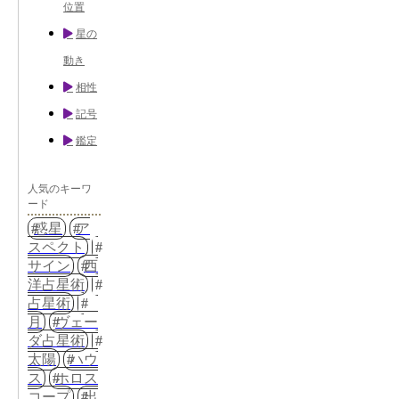
位置
星の
動き
相性
記号
鑑定
人気のキーワ
ード
惑星
ア
スペクト
サイン
西
洋占星術
占星術
月
ヴェー
ダ占星術
太陽
ハウ
ス
ホロス
コープ
出