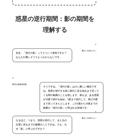
惑星の逆行期間：影の期間を
理解する
星占いを知りたい
先生、『逆行の影』ってどういう意味ですか？
なんだか難しそうでよくわからないです。
西洋占星術研究家
そうですね、『逆行の影』は少し難しい概念です
ね。惑星が逆行する前に順行に戻る地点まで戻って
くる間の範囲のことを指します。例えば、ある惑星
が10度で逆行を始め、5度まで逆行して、再び10度
まで戻ってきたとします。この5度から10度までの
範囲が『逆行の影』と呼ばれる領域です。
星占いを知りたい
なるほど。つまり、惑星が逆行して、また元の
位置に戻るまでの範囲のことですね。でも、な
ぜ『影』と呼ぶのですか？