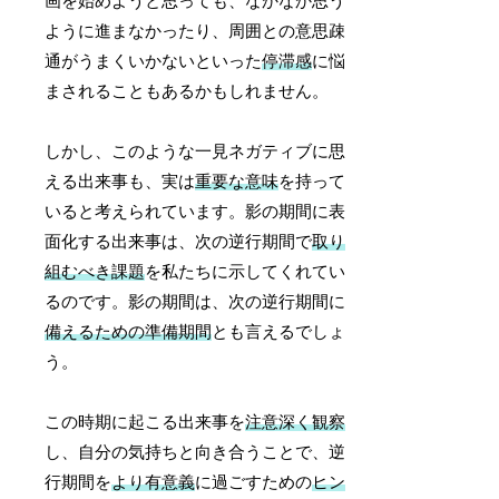
画を始めようと思っても、なかなか思う
ように進まなかったり、周囲との意思疎
通がうまくいかないといった
停滞感
に悩
まされることもあるかもしれません。
しかし、このような一見ネガティブに思
える出来事も、実は
重要な意味
を持って
いると考えられています。影の期間に表
面化する出来事は、次の逆行期間で
取り
組むべき課題
を私たちに示してくれてい
るのです。影の期間は、次の逆行期間に
備えるための準備期間
とも言えるでしょ
う。
この時期に起こる出来事を
注意深く観察
し、自分の気持ちと向き合うことで、逆
行期間を
より有意義
に過ごすための
ヒン