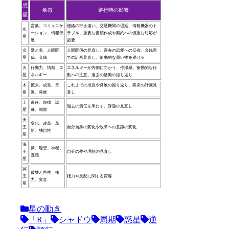
惑
象徴
逆行時の影響
星
言葉、コミュニケ
連絡の行き違い、交通機関の遅延、情報機器のト
水
ーション、情報伝
ラブル、重要な書類作成や契約への慎重な対応が
星
達
必要
金
愛と美、人間関
人間関係の見直し、過去の恋愛への反省、金銭面
星
係、金銭
での計画見直し、衝動的な買い物を避ける
火
行動力、情熱、エ
エネルギーが内側に向かう、停滞感、衝動的な行
星
ネルギー
動への注意、過去の活動の振り返り
木
拡大、成長、幸
これまでの成長や発展の振り返り、将来の計画見
星
運、発展
直し
土
責任、規律、試
過去の責任を果たす、課題の見直し
星
練、制限
天
変化、改革、革
王
自分自身の変化や改革への意識の変化
新、独自性
星
海
夢、理想、神秘、
王
自分の夢や理想の見直し
直感
星
冥
破壊と再生、権
王
権力や支配に関する変容
力、変容
星
星の動き
「R」
シャドウ
周期
惑星
逆