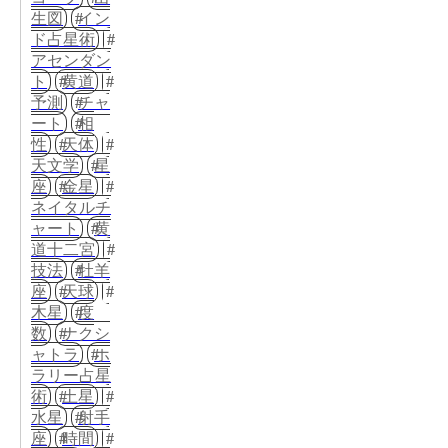
生図
イン
ド占星術
アセンダン
ト
黄道
予測
チャ
ート
相
性
天体
天文学
星
座
金星
ネイタルチ
ャート
黄
道十二宮
技法
牡羊
座
天球
木星
度
数
ナクシ
ャトラ
ホ
ラリー占星
術
土星
水星
射手
座
時間