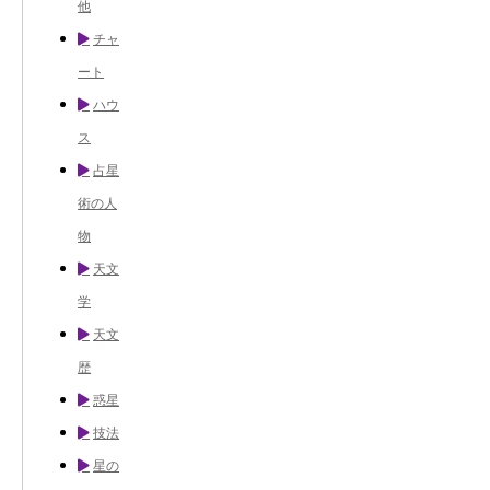
他
チャ
ート
ハウ
ス
占星
術の人
物
天文
学
天文
歴
惑星
技法
星の