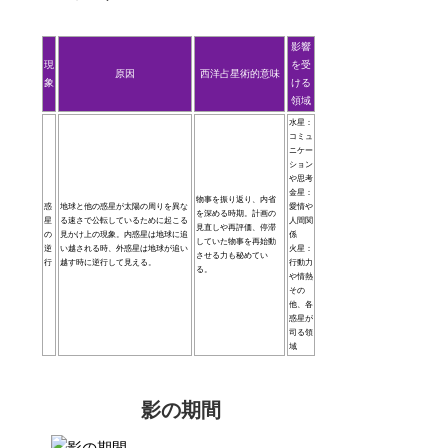
影響
現
を受
原因
西洋占星術的意味
象
ける
領域
水星：
コミュ
ニケー
ション
や思考
金星：
物事を振り返り、内省
惑
地球と他の惑星が太陽の周りを異な
愛情や
を深める時期。計画の
星
る速さで公転しているために起こる
人間関
見直しや再評価、停滞
の
見かけ上の現象。内惑星は地球に追
係
していた物事を再始動
逆
い越される時、外惑星は地球が追い
火星：
させる力も秘めてい
行
越す時に逆行して見える。
行動力
る。
や情熱
その
他、各
惑星が
司る領
域
影の期間