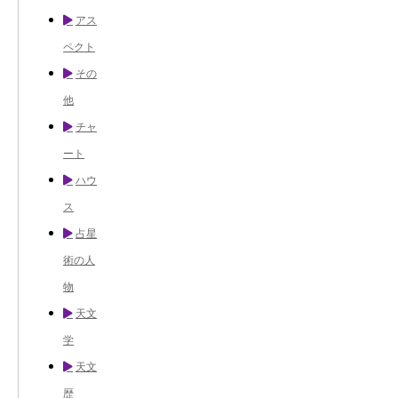
アス
ペクト
その
他
チャ
ート
ハウ
ス
占星
術の人
物
天文
学
天文
歴