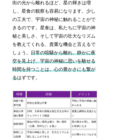
街の光から離れるほど、星の輝きは増
し、星食の観察も容易になります。少し
の工夫で、宇宙の神秘に触れることがで
きるのです。星食は、私たちに宇宙の神
秘と美しさ、そして宇宙の壮大なリズム
を教えてくれる、貴重な機会と言えるで
しょう。
日常の喧騒から離れ、静かに夜
空を見上げ、宇宙の神秘に思いを馳せる
時間を持つことは、心の豊かさにも繋が
る
はずです。
特徴
詳細
メリット
肉眼で観
手軽に宇宙の神秘に触
特別な装置は不要
察可能
れられる
事前の準
日時、方角等の情報を国立天文台等の
貴重な瞬間を見逃さな
備が重要
ウェブサイトで確認
い
都会の明るい場所は避け、暗い場所
星の輝きが増し、観察
観察場所
（公園、郊外など）を選ぶ
が容易になる
観察によ
宇宙の神秘と美しさ、壮大なリズムを
心の豊かさにつながる
る効果
感じることができる