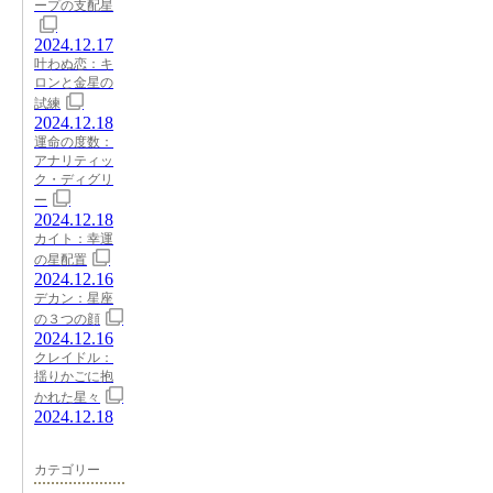
ープの支配星
2024.12.17
叶わぬ恋：キ
ロンと金星の
試練
2024.12.18
運命の度数：
アナリティッ
ク・ディグリ
ー
2024.12.18
カイト：幸運
の星配置
2024.12.16
デカン：星座
の３つの顔
2024.12.16
クレイドル：
揺りかごに抱
かれた星々
2024.12.18
カテゴリー