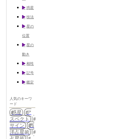
惑星
技法
星の
位置
星の
動き
相性
記号
鑑定
人気のキーワ
ード
惑星
ア
スペクト
サイン
西
洋占星術
占星術