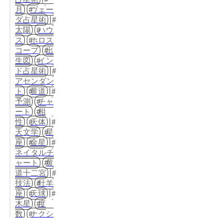
月
ヴェー
ダ占星術
太陽
ハウ
ス
ホロス
コープ
出
生図
イン
ド占星術
アセンダン
ト
黄道
予測
チャ
ート
相
性
天体
天文学
星
座
金星
ネイタルチ
ャート
黄
道十二宮
技法
牡羊
座
天球
木星
度
数
ナクシ