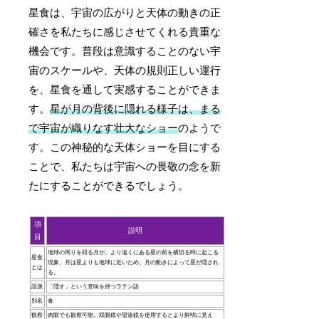
星食は、宇宙の広がりと天体の動きの正
確さを私たちに感じさせてくれる貴重な
機会です。普段は意識することのない宇
宙のスケールや、天体の規則正しい運行
を、星食を通して実感することができま
す。
星が月の背後に隠れる様子は、まる
で宇宙が織りなす壮大なショー
のようで
す。この神秘的な天体ショーを目にする
ことで、私たちは宇宙への畏敬の念を新
たにすることができるでしょう。
項
説明
目
地球の周りを回る月が、より遠くにある星の前を横切る時に起こる
星食
現象。月は星よりも地球に近いため、月の動きによって星が隠され
とは
る。
語源
「隠す」という意味を持つラテン語
別名
食
観察
肉眼でも観察可能。双眼鏡や望遠鏡を使用するとより鮮明に見え