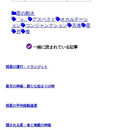
星の動き
「o」
アスペクト
オカルテーシ
ョン
コンジャンクション
天体
星
月
食
一緒に読まれている記事
惑星の運行：トランジット
新月の神秘：新たな始まりの時
惑星の平均移動速度
隠される星：食と掩蔽の神秘