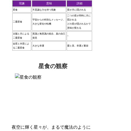
現象
意味
詳細
星食
不思議な力を持つ現象
星が月に隠される
二つの星が同時に月に
宇宙からの特別なメッセージ、
隠される
二重星食
大きな変化や転機
どの星が隠されるかで
意味が変わる
太陽と月による
意識と無意識の統合、真の自己
–
二重星食
発見
金星と木星によ
大きな幸運
愛と美、幸運と繁栄
る二重星食
星食の観察
夜空に輝く星々が、まるで魔法のように