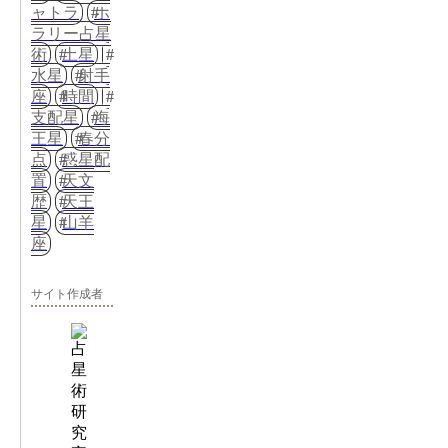
ャトラ
ホ
ラリー占星
術
土星
水星
射手
座
時間
支配星
海
王星
春分
点
惑星配
置
天文
歴
天王
星
山羊
座
サイト作成者