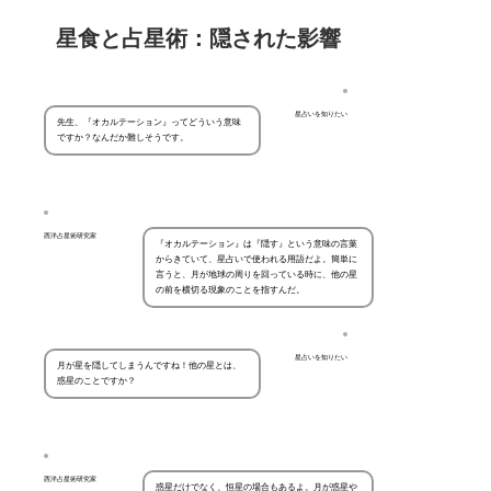
星食と占星術：隠された影響
星占いを知りたい
先生、『オカルテーション』ってどういう意味
ですか？なんだか難しそうです。
西洋占星術研究家
『オカルテーション』は『隠す』という意味の言葉
からきていて、星占いで使われる用語だよ。簡単に
言うと、月が地球の周りを回っている時に、他の星
の前を横切る現象のことを指すんだ。
星占いを知りたい
月が星を隠してしまうんですね！他の星とは、
惑星のことですか？
西洋占星術研究家
惑星だけでなく、恒星の場合もあるよ。月が惑星や