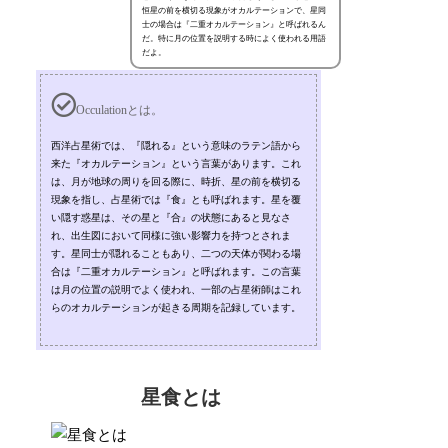
恒星の前を横切る現象がオカルテーションで、星同
士の場合は『二重オカルテーション』と呼ばれるん
だ。特に月の位置を説明する時によく使われる用語
だよ。
Occulationとは。
西洋占星術では、『隠れる』という意味のラテン語から
来た『オカルテーション』という言葉があります。これ
は、月が地球の周りを回る際に、時折、星の前を横切る
現象を指し、占星術では『食』とも呼ばれます。星を覆
い隠す惑星は、その星と『合』の状態にあると見なさ
れ、出生図において同様に強い影響力を持つとされま
す。星同士が隠れることもあり、二つの天体が関わる場
合は『二重オカルテーション』と呼ばれます。この言葉
は月の位置の説明でよく使われ、一部の占星術師はこれ
らのオカルテーションが起きる周期を記録しています。
星食とは