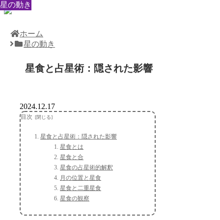
星の動き
星の動き
星の動き
星の動き
星の動き
星の動き
星の動き
星の動き
星の動き
ホーム
星の動き
星食と占星術：隠された影響
2024.12.17
目次
星食と占星術：隠された影響
星食とは
星食と合
星食の占星術的解釈
月の位置と星食
星食と二重星食
星食の観察