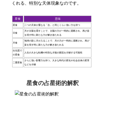
くれる、特別な天体現象なのです。
星食
意味
星食
二つの天体が重なる「合」と同じくらい強い力を持つ
月が太陽を隠すことで、太陽の力が一時的に遮断され、再び姿
日食
を現す時に新たな力が解き放たれる
地球の影に月が入ることで、月の力が一時的に遮断され、再び
月食
姿を現す時に新たな力が解き放たれる
出生図で
人生の大きな転機や特別な才能の開花を示唆する可能性
の星食
さらに強い影響力を持つ。大きな時代の変化や社会全体の変革
二重星食
などを示唆
星食の占星術的解釈