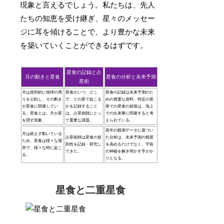
現象と言えるでしょう。私たちは、先人
たちの知恵を受け継ぎ、星々のメッセー
ジに耳を傾けることで、より豊かな未来
を築いていくことができるはずです。
星食の記録と占
月の動きと星食
星食の分析と未来予測
星術
月は規則的に地球の周
星食がいつ、どこ
星食の記録は未来予測のた
りを公転し、その動き
で、どの星で起こる
めの貴重な資料。特定の星
が星食に関連してい
かを記録すること
座での星食の頻発は、地上
る。星食とは、月が星
は、占星術師にとっ
での出来事に関連すると考
を隠す現象。
て重要な課題。
えられている。
長年の観測データに基づい
月は絶えず動いている
占星術師は星食の規
た分析は、未来予測の精度
ため、星食は様々な場
則性を記録・研究し
を高めるだけでなく、宇宙
所で、様々な時に起こ
てきた。
の神秘を解き明かす手がか
る。
りとなる。
星食と二重星食