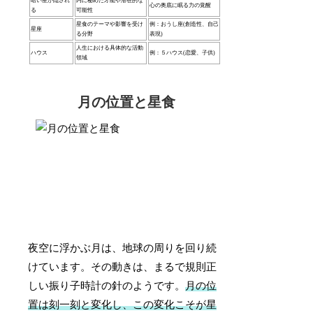
暗い星が隠され
内に秘めた才能や潜在的な
心の奥底に眠る力の覚醒
る
可能性
星食のテーマや影響を受け
例：おうし座(創造性、自己
星座
る分野
表現)
人生における具体的な活動
ハウス
例：５ハウス(恋愛、子供)
領域
月の位置と星食
夜空に浮かぶ月は、地球の周りを回り続
けています。その動きは、まるで規則正
しい振り子時計の針のようです。
月の位
置は刻一刻と変化し、この変化こそが星