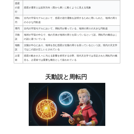
惑星
の逆
惑星が通常とは反対方向（西から東）に動くように見える現象
行
周転
古代の宇宙モデルにおいて、惑星の逆行運動を説明するために用いられた、地球の周り
円
の小さな円軌道
導円
古代の宇宙モデルにおいて、周転円が乗っている、地球の周りの大きな円軌道
天動
地球が宇宙の中心で、他の天体が地球の周りを回っているという説。周転円の概念はこ
説
の説に基づいている
地動
太陽が中心にあり、地球を含む惑星が太陽の周りを回っているという説。現代の天文学
説
ではこの説が正しいとされている
占星
惑星の動きが人々に与える影響を研究する分野。現代天文学では否定された周転円の概
術
念も、占星術では重要な概念として扱われている
天動説と周転円