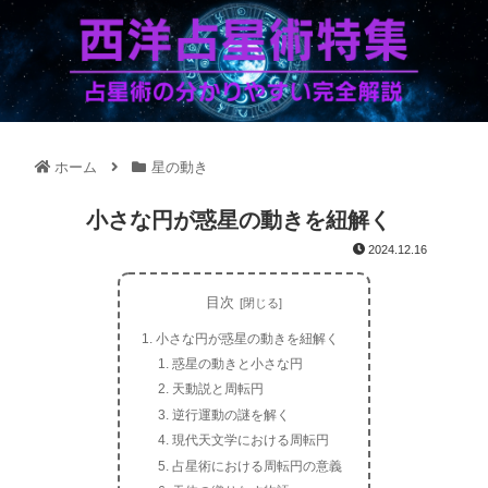
ホーム
星の動き
小さな円が惑星の動きを紐解く
2024.12.16
目次
小さな円が惑星の動きを紐解く
惑星の動きと小さな円
天動説と周転円
逆行運動の謎を解く
現代天文学における周転円
占星術における周転円の意義