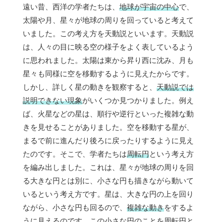
遠い昔、西洋の学者たちは、
地球が宇宙の中心
で、
太陽や月、星々が地球の周りを回っていると考えて
いました。この考え方を天動説といいます。天動説
は、人々の目に映る空の様子をよく表しているよう
に思われました。太陽は東から昇り西に沈み、月も
星々も同様に空を移動するように見えたからです。
しかし、詳しく星の動きを観察すると、
天動説では
説明できない現象
がいくつか見つかりました。例え
ば、火星などの星は、順行や逆行といった複雑な動
きを見せることがありました。空を移動する星が、
まるで前に進んだり後ろに戻ったりするように見え
たのです。そこで、学者たちは
周転円
という考え方
を編み出しました。これは、星々が地球の周りを回
る大きな円とは別に、小さな円も描きながら動いて
いるという考え方です。星は、大きな円の上を回り
ながら、小さな円も回るので、
複雑な動き
をするよ
うに見えるのです。この小さな円のことを周転円と