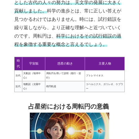
とした古代の人々の努力は、天文学の発展に大きく
貢献しました。
科学の進歩とは、常に正しい答えが
見つかるわけではありません。時には、試行錯誤を
繰り返しながら、より正確な理解へと近づいていく
のです。周転円は、
科学におけるその試行錯誤の過
程を象徴する重要な概念と言えるでしょう。
時
宇宙観
惑星の動き
主要人物
代
天動説（地球中
周転円を用いて説明（順行・逆
古代
プトレマイオス
心）
行）
地動説（太陽中
コペルニクス、ガリレオ、ケプラ
近代
楕円軌道
心）
ー
占星術における周転円の意義