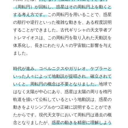
（周転円）が回転し、惑星はその周転円上を動くと
する考え方です。
この周転円を用いることで、惑星
の順行や逆行といった複雑な動きを、ある程度説明
することができました。古代ギリシャの天文学者プ
トレマイオスは、この周転円を取り入れた天動説を
体系化し、長きにわたり人々の宇宙観に影響を与え
ました。
時代が進み、コペルニクスやガリレオ、ケプラーと
いった人々によって地動説が提唱され、確立されて
いくと、周転円の概念は不要となりました。
地球で
はなく太陽が中心にあり、惑星は太陽の周りを楕円
軌道を描いて公転しているという地動説は、惑星の
動きをよりシンプルかつ正確に説明することができ
たからです。現代天文学において周転円は過去の概
念となりましたが、
惑星の動きを精密に理解しよう