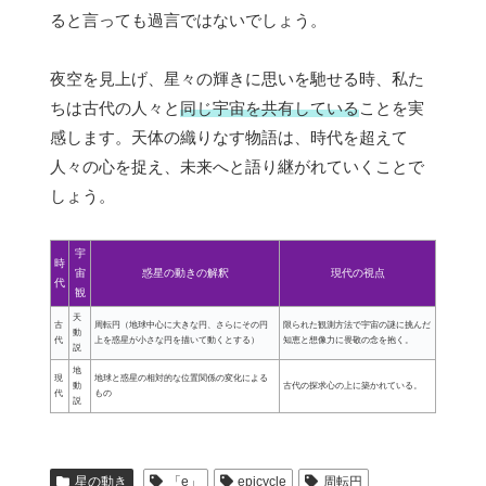
ると言っても過言ではないでしょう。
夜空を見上げ、星々の輝きに思いを馳せる時、私た
ちは古代の人々と
同じ宇宙を共有している
ことを実
感します。天体の織りなす物語は、時代を超えて
人々の心を捉え、未来へと語り継がれていくことで
しょう。
宇
時
宙
惑星の動きの解釈
現代の視点
代
観
天
古
周転円（地球中心に大きな円、さらにその円
限られた観測方法で宇宙の謎に挑んだ
動
代
上を惑星が小さな円を描いて動くとする）
知恵と想像力に畏敬の念を抱く。
説
地
現
地球と惑星の相対的な位置関係の変化による
動
古代の探求心の上に築かれている。
代
もの
説
星の動き
「e」
epicycle
周転円