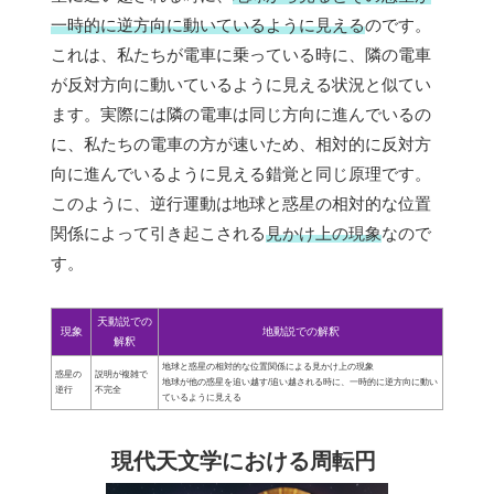
一時的に逆方向に動いているように見える
のです。
これは、私たちが電車に乗っている時に、隣の電車
が反対方向に動いているように見える状況と似てい
ます。実際には隣の電車は同じ方向に進んでいるの
に、私たちの電車の方が速いため、相対的に反対方
向に進んでいるように見える錯覚と同じ原理です。
このように、逆行運動は地球と惑星の相対的な位置
関係によって引き起こされる
見かけ上の現象
なので
す。
天動説での
現象
地動説での解釈
解釈
地球と惑星の相対的な位置関係による見かけ上の現象
惑星の
説明が複雑で
地球が他の惑星を追い越す/追い越される時に、一時的に逆方向に動い
逆行
不完全
ているように見える
現代天文学における周転円