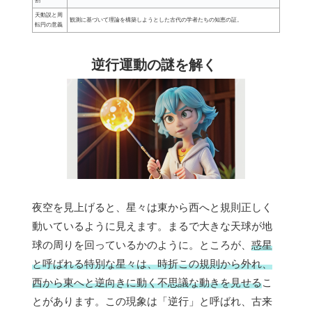
割
天動説と周
観測に基づいて理論を構築しようとした古代の学者たちの知恵の証。
転円の意義
逆行運動の謎を解く
夜空を見上げると、星々は東から西へと規則正しく
動いているように見えます。まるで大きな天球が地
球の周りを回っているかのように。ところが、
惑星
と呼ばれる特別な星々は、時折この規則から外れ、
西から東へと逆向きに動く不思議な動きを見せる
こ
とがあります。この現象は「逆行」と呼ばれ、古来