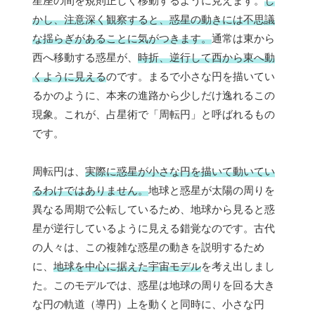
星座の間を規則正しく移動するように見えます。
し
かし、注意深く観察すると、惑星の動きには不思議
な揺らぎがあることに気がつきます。
通常は東から
西へ移動する惑星が、
時折、逆行して西から東へ動
くように見える
のです。まるで小さな円を描いてい
るかのように、本来の進路から少しだけ逸れるこの
現象。これが、占星術で「周転円」と呼ばれるもの
です。
周転円は、
実際に惑星が小さな円を描いて動いてい
るわけではありません。
地球と惑星が太陽の周りを
異なる周期で公転しているため、地球から見ると惑
星が逆行しているように見える錯覚なのです。古代
の人々は、この複雑な惑星の動きを説明するため
に、
地球を中心に据えた宇宙モデル
を考え出しまし
た。このモデルでは、惑星は地球の周りを回る大き
な円の軌道（導円）上を動くと同時に、小さな円