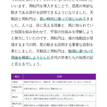
いいます。周転円を導入することで、惑星の奇妙な
動きである逆行を説明できるようになりました。天
動説と周転円は、
長い時代に渡って信じられて
きま
した。人々は、目に見える現象と、既に知られてい
た知識を組み合わせて、宇宙の仕組みを理解しよう
と努力していたのです。周転円は、後の地動説が登
場するまでの間、星の動きを説明する重要な役割を
果たしました。天動説と周転円は、
観測に基づいて
理論を構築しようとした
古代の学者たちの知恵の証
と言えるでしょう。
概念
説明
天動説
地球が宇宙の中心で、太陽や月、星々が地球の周りを回っているという考え方。
天動説の問
火星の逆行など、説明できない現象があった。
題点
惑星が地球の周りを回る大きな円とは別に、小さな円も描きながら動いているとい
周転円
う考え方。惑星の複雑な動きを説明するために導入された。
周転円の役
惑星の逆行などの現象を説明。地動説が登場するまで重要な役割を果たした。