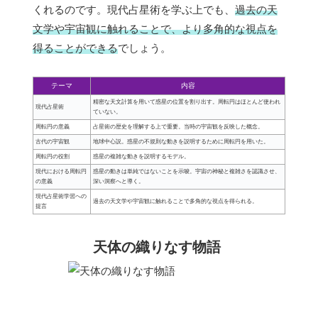
くれるのです。現代占星術を学ぶ上でも、
過去の天
文学や宇宙観に触れることで、より多角的な視点を
得ることができる
でしょう。
テーマ
内容
精密な天文計算を用いて惑星の位置を割り出す。周転円はほとんど使われ
現代占星術
ていない。
周転円の意義
占星術の歴史を理解する上で重要。当時の宇宙観を反映した概念。
古代の宇宙観
地球中心説。惑星の不規則な動きを説明するために周転円を用いた。
周転円の役割
惑星の複雑な動きを説明するモデル。
現代における周転円
惑星の動きは単純ではないことを示唆。宇宙の神秘と複雑さを認識させ、
の意義
深い洞察へと導く。
現代占星術学習への
過去の天文学や宇宙観に触れることで多角的な視点を得られる。
提言
天体の織りなす物語