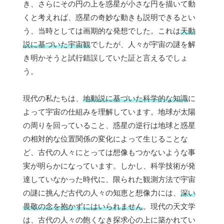
き、さらにその円の上を惑星が小さな円を描いて動
くと考えれば、惑星の奇妙な動きも説明できるとい
う、当時としては画期的な発想でした。これは
天動
説に基づいた宇宙観
でしたが、人々が宇宙の謎を解
き明かそうと試行錯誤していた証と言えるでしょ
う。
現代の私たちは、
地動説に基づいた科学的な知識
に
よって宇宙の仕組みを理解しています。地球が太陽
の周りを回っていること、惑星の逆行は地球と惑星
の相対的な位置関係の変化によって生じることな
ど、古代の人々にとっては想像もつかないような事
実が明らかになっています。しかし、科学技術が発
達していなかった時代に、限られた観測方法で宇宙
の謎に挑んだ古代の人々の知恵と想像力には、
深い
畏敬の念を抱かずにはいられません
。現代の天文学
は、古代の人々の飽くなき探求心の上に築かれてい