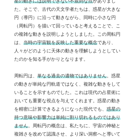
星の動きには説明できない不規則な点
がありまし
た。そこで、古代の天文学者たちは、惑星が大きな
円（導円）に沿って動きながら、同時に小さな円
（周転円）を描いて回っていると考えることで、こ
の複雑な動きを説明しようとしました。この周転円
は、
当時の宇宙観を反映した重要な概念
であり、
人々がどのように天体の動きを理解しようとしてい
たのかを知る手がかりとなります。
周転円は、
単なる過去の遺物ではありません
。惑星
の動きが単純な円軌道ではなく、複雑な動きをして
いることを示すものでした。これは現代の占星術に
おいても重要な視点を与えてくれます。惑星の動き
を精密に計算できるようになった現代でも、
惑星の
持つ意味や影響力は単純に割り切れるものではあり
ません
。周転円の概念は、私たちに、宇宙の神秘と
複雑さを改めて認識させ、より深い洞察へと導いて