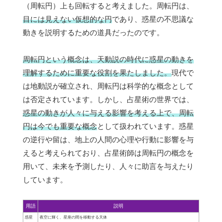
（周転円）上も回転すると考えました。周転円は、
目には見えない仮想的な円
であり、惑星の不思議な
動きを説明するための道具だったのです。
周転円という概念は、天動説の時代に惑星の動きを
理解するために重要な役割を果たしました。
現代で
は地動説が確立され、周転円は科学的な概念として
は否定されています。しかし、占星術の世界では、
惑星の動きが人々に与える影響を考える上で、周転
円は今でも重要な概念
として扱われています。惑星
の逆行や留は、地上の人間の心理や行動に影響を与
えると考えられており、占星術師は周転円の概念を
用いて、未来を予測したり、人々に助言を与えたり
しています。
用語
説明
惑星
夜空に輝く、星座の間を移動する天体