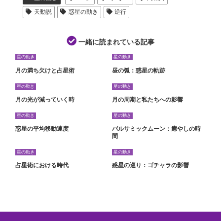
天動説
惑星の動き
逆行
一緒に読まれている記事
星の動き
星の動き
月の満ち欠けと占星術
昼の弧：惑星の軌跡
星の動き
星の動き
月の光が減っていく時
月の周期と私たちへの影響
星の動き
星の動き
惑星の平均移動速度
バルサミックムーン：癒やしの時
間
星の動き
星の動き
占星術における時代
惑星の巡り：ゴチャラの影響