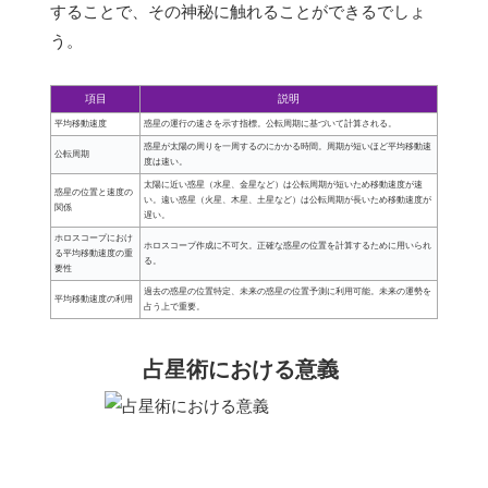
することで、その神秘に触れることができるでしょ
う。
項目
説明
平均移動速度
惑星の運行の速さを示す指標。公転周期に基づいて計算される。
惑星が太陽の周りを一周するのにかかる時間。周期が短いほど平均移動速
公転周期
度は速い。
太陽に近い惑星（水星、金星など）は公転周期が短いため移動速度が速
惑星の位置と速度の
い。遠い惑星（火星、木星、土星など）は公転周期が長いため移動速度が
関係
遅い。
ホロスコープにおけ
ホロスコープ作成に不可欠。正確な惑星の位置を計算するために用いられ
る平均移動速度の重
る。
要性
過去の惑星の位置特定、未来の惑星の位置予測に利用可能。未来の運勢を
平均移動速度の利用
占う上で重要。
占星術における意義