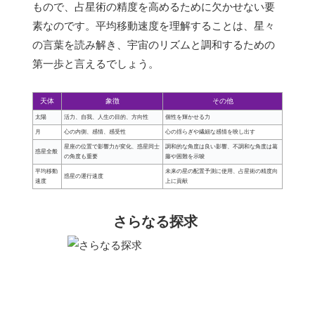
もので、占星術の精度を高めるために欠かせない要
素なのです。平均移動速度を理解することは、星々
の言葉を読み解き、宇宙のリズムと調和するための
第一歩と言えるでしょう。
天体
象徴
その他
太陽
活力、自我、人生の目的、方向性
個性を輝かせる力
月
心の内側、感情、感受性
心の揺らぎや繊細な感情を映し出す
星座の位置で影響力が変化、惑星同士
調和的な角度は良い影響、不調和な角度は葛
惑星全般
の角度も重要
藤や困難を示唆
平均移動
未来の星の配置予測に使用、占星術の精度向
惑星の運行速度
速度
上に貢献
さらなる探求