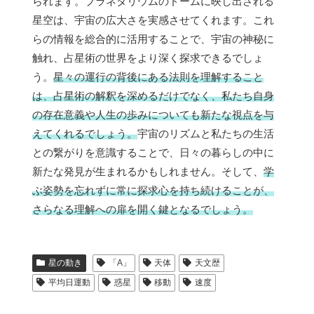
られます。プラネタリウムのドームに映し出される
星空は、宇宙の広大さを実感させてくれます。これ
らの情報を総合的に活用することで、宇宙の神秘に
触れ、占星術の世界をより深く探求できるでしょ
う。
星々の運行の背後にある法則を理解すること
は、占星術の解釈を深めるだけでなく、私たち自身
の存在意義や人生の歩みについても新たな視点を与
えてくれるでしょう。
宇宙のリズムと私たちの生活
との繋がりを意識することで、日々の暮らしの中に
新たな発見が生まれるかもしれません。そして、
学
ぶ姿勢を忘れずに常に探求心を持ち続けることが、
さらなる理解への扉を開く鍵となるでしょう。
星の動き
「A」
天体
天文歴
平均日運動
惑星
移動
速度