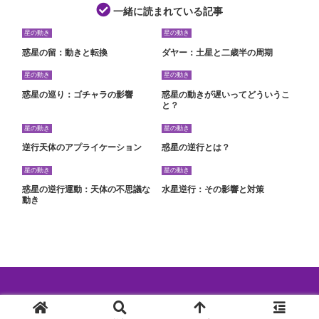
一緒に読まれている記事
星の動き
星の動き
惑星の留：動きと転換
ダヤー：土星と二歳半の周期
星の動き
星の動き
惑星の巡り：ゴチャラの影響
惑星の動きが遅いってどういうこ
と？
星の動き
星の動き
逆行天体のアプライケーション
惑星の逆行とは？
星の動き
星の動き
惑星の逆行運動：天体の不思議な
水星逆行：その影響と対策
動き
© 2024 西洋占星術特集.