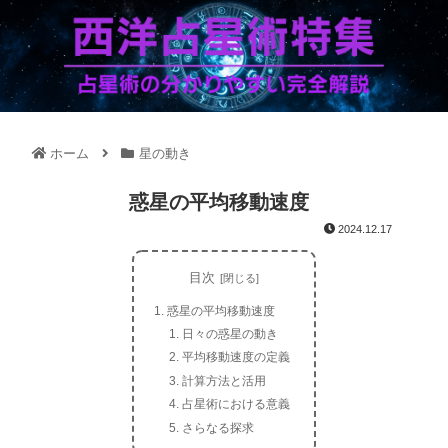
ホーム
星の動き
惑星の平均移動速度
2024.12.17
目次
惑星の平均移動速度
日々の惑星の動き
平均移動速度の定義
計算方法と活用
占星術における意義
さらなる探求