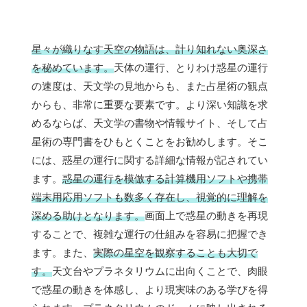
星々が織りなす天空の物語は、計り知れない奥深さ
を秘めています。
天体の運行、とりわけ惑星の運行
の速度は、天文学の見地からも、また占星術の観点
からも、非常に重要な要素です。より深い知識を求
めるならば、天文学の書物や情報サイト、そして占
星術の専門書をひもとくことをお勧めします。そこ
には、惑星の運行に関する詳細な情報が記されてい
ます。
惑星の運行を模倣する計算機用ソフトや携帯
端末用応用ソフトも数多く存在し、視覚的に理解を
深める助けとなります。
画面上で惑星の動きを再現
することで、複雑な運行の仕組みを容易に把握でき
ます。また、
実際の星空を観察することも大切で
す。
天文台やプラネタリウムに出向くことで、肉眼
で惑星の動きを体感し、より現実味のある学びを得