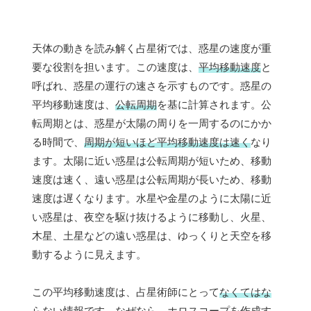
天体の動きを読み解く占星術では、惑星の速度が重
要な役割を担います。この速度は、
平均移動速度
と
呼ばれ、惑星の運行の速さを示すものです。惑星の
平均移動速度は、
公転周期
を基に計算されます。公
転周期とは、惑星が太陽の周りを一周するのにかか
る時間で、
周期が短いほど平均移動速度は速く
なり
ます。太陽に近い惑星は公転周期が短いため、移動
速度は速く、遠い惑星は公転周期が長いため、移動
速度は遅くなります。水星や金星のように太陽に近
い惑星は、夜空を駆け抜けるように移動し、火星、
木星、土星などの遠い惑星は、ゆっくりと天空を移
動するように見えます。
この平均移動速度は、占星術師にとって
なくてはな
らない情報
です。なぜなら、
ホロスコープ
を作成す