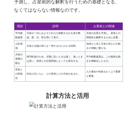
予測し、占星術的な解釈を行うための基礎となる、
なくてはならない情報なのです。
用語
説明
占星術との関連
平均移
天体が一日におよそどれだけ移動するかを表す数
天体の位置を予測し、星座との
動速度
値。度、分、秒を用いて表す。
関係性を解釈するために必要。
公転周
地球から見た天体の見かけの動
天体が太陽の周りを一周するのにかかる時間。
期
きの理解に繋がる。
天体の
楕円軌道のため、太陽に近いときは速く、遠いとき
平均移動速度は、この複雑な動
実際の
は遅い。地球との位置関係によっても変化する。
きを簡略化したもの。
動き
星座と
人の運命や性格を占う上で重要
の関係
特定の日にちに、どの星座にどの天体があるか。
な要素。
性
計算方法と活用