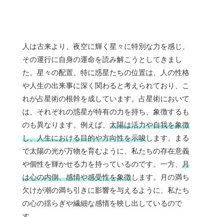
人は古来より、夜空に輝く星々に特別な力を感じ、
その運行に自身の運命を読み解こうとしてきまし
た。星々の配置、特に惑星たちの位置は、人の性格
や人生の出来事に深く関わると考えられており、こ
れが占星術の根幹を成しています。占星術において
は、それぞれの惑星が特有の力を持ち、象徴するも
のも異なります。例えば、
太陽は活力や自我を象徴
し、人生における目的や方向性を示唆
します。まる
で太陽の光が万物を育むように、私たちの存在意義
や個性を輝かせる力を持っているのです。一方、
月
は心の内側、感情や感受性を象徴
します。月の満ち
欠けが潮の満ち引きに影響を与えるように、私たち
の心の揺らぎや繊細な感情を映し出しているので
す。