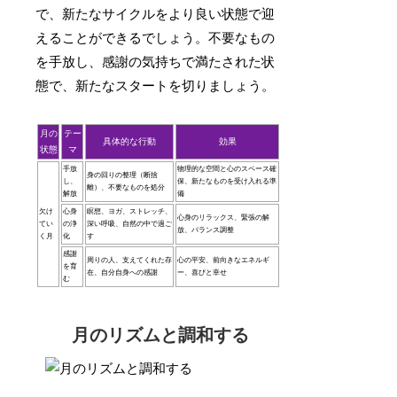
で、新たなサイクルをより良い状態で迎
えることができるでしょう。不要なもの
を手放し、感謝の気持ちで満たされた状
態で、新たなスタートを切りましょう。
月の
テー
具体的な行動
効果
状態
マ
手放
物理的な空間と心のスペース確
身の回りの整理（断捨
し、
保、新たなものを受け入れる準
離）、不要なものを処分
解放
備
欠け
心身
瞑想、ヨガ、ストレッチ、
心身のリラックス、緊張の解
てい
の浄
深い呼吸、自然の中で過ご
放、バランス調整
く月
化
す
感謝
周りの人、支えてくれた存
心の平安、前向きなエネルギ
を育
在、自分自身への感謝
ー、喜びと幸せ
む
月のリズムと調和する