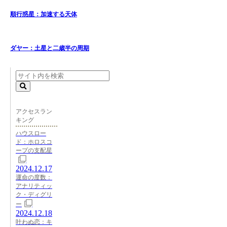
順行惑星：加速する天体
ダヤー：土星と二歳半の周期
アクセスラン
キング
ハウスロー
ド：ホロスコ
ープの支配星
2024.12.17
運命の度数：
アナリティッ
ク・ディグリ
ー
2024.12.18
叶わぬ恋：キ