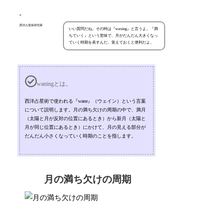
西洋占星術研究家
いい質問だね。その時は『waxing』と言うよ。『満
ちていく』という意味で、月がだんだん大きくなっ
ていく時期を表すんだ。覚えておくと便利だよ。
waningとは。
西洋占星術で使われる『wane』（ウェイン）という言葉
について説明します。月の満ち欠けの周期の中で、満月
（太陽と月が反対の位置にあるとき）から新月（太陽と
月が同じ位置にあるとき）にかけて、月の見える部分が
だんだん小さくなっていく時期のことを指します。
月の満ち欠けの周期