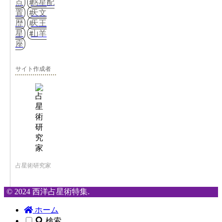
点
惑星配
置
天文
歴
天王
星
山羊
座
サイト作成者
占星術研究家
© 2024 西洋占星術特集.
ホーム
検索