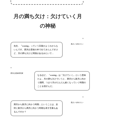
月の満ち欠け：欠けていく月
の神秘
星占いを知りたい
先生、『waning』っていう言葉がよくわからな
いんです。西洋占星術の本で出てきたんですけ
ど、月の満ち欠けと関係があるみたいで…
西洋占星術研究家
なるほど。『waning』は『欠けていく』という意味
だよ。月の満ち欠けでいうと、満月から新月に向か
う期間、つまり月がだんだん細くなっていく時期の
ことを指すんだ。
星占いを知りたい
満月から新月に向かう時期…ということは、反
対に新月から満月に向かう時期を表す言葉もあ
るんですか？