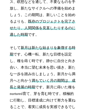
ス、瞑想などを通して、不要なものを手
放し、新たなサイクルへの準備を始めま
しょう。この期間は、新しいことを始め
るよりも、
既存のプロジェクトを完了さ
せたり、人間関係を見直したりするのに
適した時期
です。
そして
新月は新たな始まりを象徴する時
期
です。心機一転、新たな目標を設定
し、種を蒔く時です。静かに自分と向き
合い、本当に望む未来を思い描き、新た
な一歩を踏み出しましょう。新月から満
月へと向かう
満ちていく月の期間は、成
長と発展の時期
です。新月に蒔いた種を
nurtured育て、芽を育む時です。積極的
に行動し、目標達成に向けて努力を重ね
ることで、着実に成長を実感できるでし