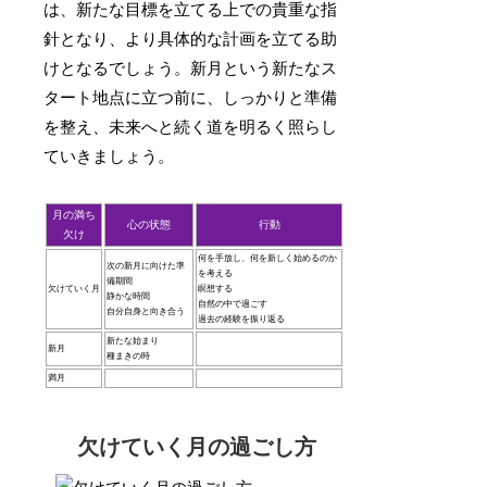
は、新たな目標を立てる上での貴重な指
針となり、より具体的な計画を立てる助
けとなるでしょう。新月という新たなス
タート地点に立つ前に、しっかりと準備
を整え、未来へと続く道を明るく照らし
ていきましょう。
月の満ち
心の状態
行動
欠け
何を手放し、何を新しく始めるのか
次の新月に向けた準
を考える
備期間
欠けていく月
瞑想する
静かな時間
自然の中で過ごす
自分自身と向き合う
過去の経験を振り返る
新たな始まり
新月
種まきの時
満月
欠けていく月の過ごし方