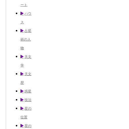
ート
ハウ
ス
占星
術の人
物
天文
学
天文
歴
惑星
技法
星の
位置
星の