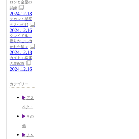
ロンと金星の
試練
2024.12.18
デカン：星座
の３つの顔
2024.12.16
クレイドル：
揺りかごに抱
かれた星々
2024.12.18
カイト：幸運
の星配置
2024.12.16
カテゴリー
アス
ペクト
その
他
チャ