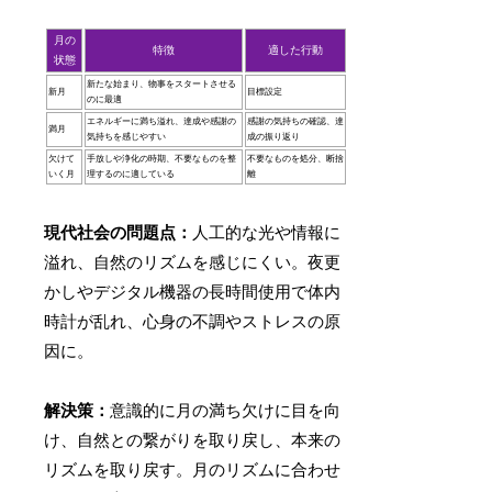
月の
特徴
適した行動
状態
新たな始まり、物事をスタートさせる
新月
目標設定
のに最適
エネルギーに満ち溢れ、達成や感謝の
感謝の気持ちの確認、達
満月
気持ちを感じやすい
成の振り返り
欠けて
手放しや浄化の時期、不要なものを整
不要なものを処分、断捨
いく月
理するのに適している
離
現代社会の問題点：
人工的な光や情報に
溢れ、自然のリズムを感じにくい。夜更
かしやデジタル機器の長時間使用で体内
時計が乱れ、心身の不調やストレスの原
因に。
解決策：
意識的に月の満ち欠けに目を向
け、自然との繋がりを取り戻し、本来の
リズムを取り戻す。月のリズムに合わせ