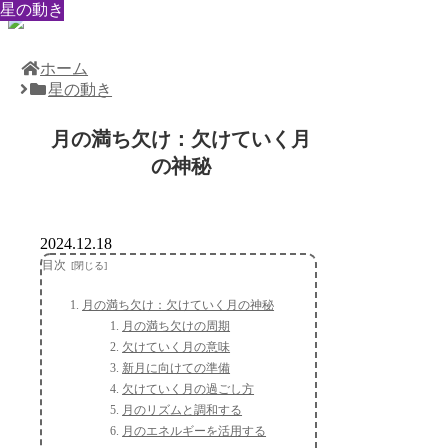
星の動き
星の動き
星の動き
星の動き
星の動き
星の動き
星の動き
星の動き
星の動き
ホーム
星の動き
月の満ち欠け：欠けていく月
の神秘
2024.12.18
目次
月の満ち欠け：欠けていく月の神秘
月の満ち欠けの周期
欠けていく月の意味
新月に向けての準備
欠けていく月の過ごし方
月のリズムと調和する
月のエネルギーを活用する