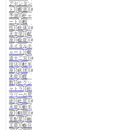
アセンダン
ト
黄道
予測
チャ
ート
相
性
天体
天文学
星
座
金星
ネイタルチ
ャート
黄
道十二宮
技法
牡羊
座
天球
木星
度
数
ナクシ
ャトラ
ホ
ラリー占星
術
土星
水星
射手
座
時間
支配星
海
王星
春分