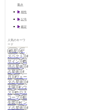
動き
相性
記号
鑑定
人気のキーワ
ード
惑星
ア
スペクト
サイン
西
洋占星術
占星術
月
ヴェー
ダ占星術
太陽
ハウ
ス
ホロス
コープ
出
生図
イン
ド占星術