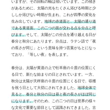
いますが、その回転の軸は傾いています。この傾き
があるために、太陽の光をたくさん浴びる時期と少
ししか浴びない時期が生まれ、これが四季の変化を
生み出しています。
地球の赤道面と、太陽の通り道
である黄道面。この二つの面が交わる点を分点と呼
びます。
そして、太陽がこの分点を通り越える日が
春分と秋分にあたります。分点は、ラテン語で「夜
の長さが同じ」という意味を持つ言葉がもとになっ
ており、「等しい夜」を表します。
春分は、太陽が黄道の上で牡羊座の０度の位置にく
る日で、新たな始まりの日とされています。一方、
秋分は太陽が天秤座の０度の位置にくる日で、収穫
を祝う日として大切にされてきました。
地球全体で
見ると、春分と秋分の日は昼と夜の長さがほぼ同じ
になります。
そのため、この二つの日は世界の様々
な文化で重要な節目として認識されてきました。古