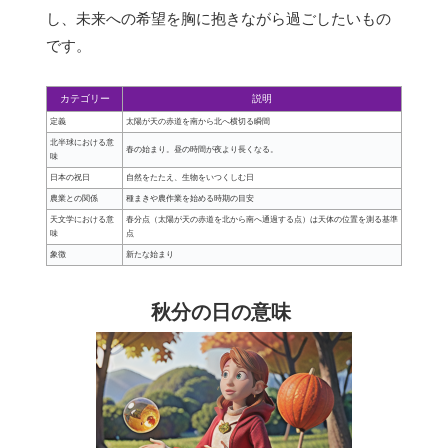
し、未来への希望を胸に抱きながら過ごしたいもの
です。
カテゴリー
説明
定義
太陽が天の赤道を南から北へ横切る瞬間
北半球における意
春の始まり。昼の時間が夜より長くなる。
味
日本の祝日
自然をたたえ、生物をいつくしむ日
農業との関係
種まきや農作業を始める時期の目安
天文学における意
春分点（太陽が天の赤道を北から南へ通過する点）は天体の位置を測る基準
味
点
象徴
新たな始まり
秋分の日の意味