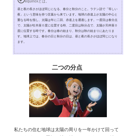
equinoxとは。
昼と夜の長さがほぼ同じになる、春分と秋分のこと。ラテン語で「等しい
夜」という意味を持つ言葉から来ています。地球の赤道上が太陽の中心と
重なる時を指し、太陽は年に二回、赤道上を通過します。一度目は春分点
で、太陽が牡羊座０度に位置する時、二度目は秋分点で、太陽が天秤座０
度に位置する時です。春分は春の始まり、秋分は秋の始まりにあたりま
す。地球上では、春分の日と秋分の日は、昼と夜の長さがほぼ同じになり
ます。
二つの分点
私たちの住む地球は太陽の周りを一年かけて回って