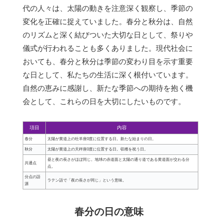
代の人々は、太陽の動きを注意深く観察し、季節の
変化を正確に捉えていました。春分と秋分は、自然
のリズムと深く結びついた大切な日として、祭りや
儀式が行われることも多くありました。現代社会に
おいても、春分と秋分は季節の変わり目を示す重要
な日として、私たちの生活に深く根付いています。
自然の恵みに感謝し、新たな季節への期待を抱く機
会として、これらの日を大切にしたいものです。
項目
内容
春分
太陽が黄道上の牡羊座0度に位置する日。新たな始まりの日。
秋分
太陽が黄道上の天秤座0度に位置する日。収穫を祝う日。
昼と夜の長さがほぼ同じ。地球の赤道面と太陽の通り道である黄道面が交わる分
共通点
点。
分点の語
ラテン語で「夜の長さが同じ」という意味。
源
春分の日の意味