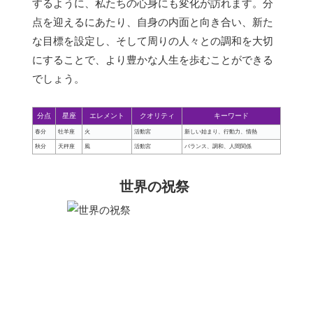
するように、私たちの心身にも変化が訪れます。分
点を迎えるにあたり、自身の内面と向き合い、新た
な目標を設定し、そして周りの人々との調和を大切
にすることで、より豊かな人生を歩むことができる
でしょう。
分点
星座
エレメント
クオリティ
キーワード
春分
牡羊座
火
活動宮
新しい始まり、行動力、情熱
秋分
天秤座
風
活動宮
バランス、調和、人間関係
世界の祝祭