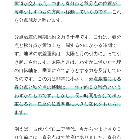
黄道が交わる点、つまり春分点と秋分点の位置が、
毎年少しずつ西の方向へ移動していくのです。
これ
を分点歳差と呼びます。
分点歳差の周期は約２万６千年です。これは、春分
点と秋分点が黄道上を一周するのにかかる時間で
す。地球の歳差運動は、太陽と月の引力によって引
き起こされます。太陽と月は、わずかに傾いた地球
の自転軸を、垂直に立てようとする力を及ぼしてい
るのです。この力は非常に小さく、
分点歳差による
春分点と秋分点の移動は、一年で約５０秒角という
わずかなものです。しかし、長い時間をかけて積み
重なると、星座の位置関係に大きな変化をもたらし
ます。
例えば、古代バビロニア時代、今からおよそ４００
０年前には、春分点は牡羊座にありました。春分点