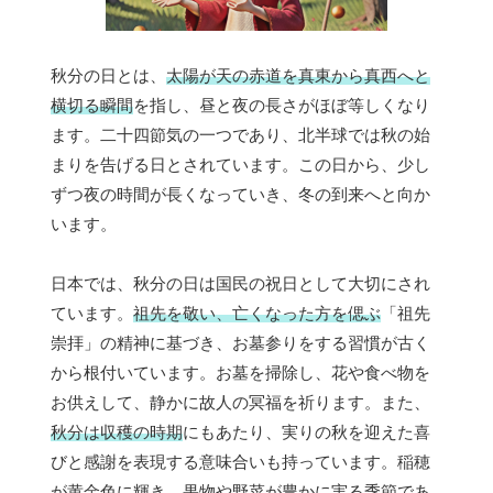
秋分の日とは、
太陽が天の赤道を真東から真西へと
横切る瞬間
を指し、昼と夜の長さがほぼ等しくなり
ます。二十四節気の一つであり、北半球では秋の始
まりを告げる日とされています。この日から、少し
ずつ夜の時間が長くなっていき、冬の到来へと向か
います。
日本では、秋分の日は国民の祝日として大切にされ
ています。
祖先を敬い、亡くなった方を偲ぶ
「祖先
崇拝」の精神に基づき、お墓参りをする習慣が古く
から根付いています。お墓を掃除し、花や食べ物を
お供えして、静かに故人の冥福を祈ります。また、
秋分は収穫の時期
にもあたり、実りの秋を迎えた喜
びと感謝を表現する意味合いも持っています。稲穂
が黄金色に輝き、果物や野菜が豊かに実る季節であ