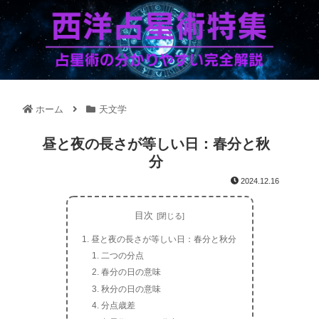
ホーム
天文学
昼と夜の長さが等しい日：春分と秋
分
2024.12.16
目次
昼と夜の長さが等しい日：春分と秋分
二つの分点
春分の日の意味
秋分の日の意味
分点歳差