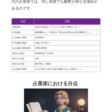
代の占星術では、同じ星座でも解釈が異なる場合が
あるのです。
項目
説明
歳差運動
地球の自転軸がコマのように首振り運動をすること
分点歳差
歳差運動によって春分点・秋分点が黄道上を西に移動すること
分点歳差の周期
約26000年
分点歳差の原因
太陽と月の引力
分点歳差の移動速度
年間約50秒角
春分点の過去
約4000年前：牡羊座
春分点の現在
魚座
春分点の未来
数百年後：水瓶座
分点歳差の影響
古代占星術と現代占星術の解釈の違いの原因の一つ
占星術における分点