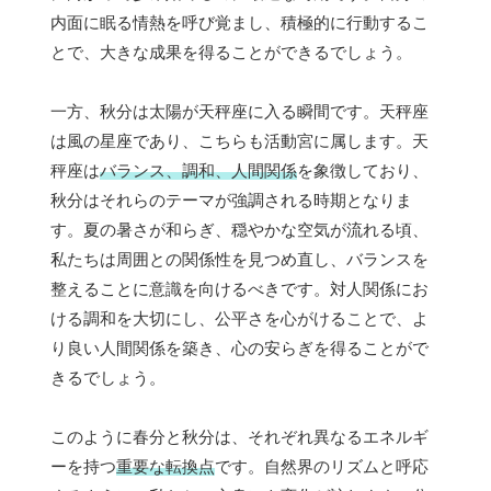
内面に眠る情熱を呼び覚まし、積極的に行動するこ
とで、大きな成果を得ることができるでしょう。
一方、秋分は太陽が天秤座に入る瞬間です。天秤座
は風の星座であり、こちらも活動宮に属します。天
秤座は
バランス、調和、人間関係
を象徴しており、
秋分はそれらのテーマが強調される時期となりま
す。夏の暑さが和らぎ、穏やかな空気が流れる頃、
私たちは周囲との関係性を見つめ直し、バランスを
整えることに意識を向けるべきです。対人関係にお
ける調和を大切にし、公平さを心がけることで、よ
り良い人間関係を築き、心の安らぎを得ることがで
きるでしょう。
このように春分と秋分は、それぞれ異なるエネルギ
ーを持つ
重要な転換点
です。自然界のリズムと呼応