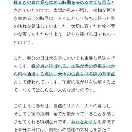
種まきや農作業を始める時期を決める大切な目安
と
されていたのです。太陽の恵みが増し、植物が芽吹
き始めるこの時季は、人々にとって待ちに待った春
の訪れを意味していました。大切に育てた作物が豊
かな実りをもたらすよう、祈りを捧げる日でもあっ
たのです。
また、春分の日は天文学においても重要な意味を持
ちます。
春分点と呼ばれる、太陽が天の赤道を北か
ら南へ通過する点は、天体の位置を測る際の基準点
として使われています。宇宙の広がりを理解する上
で、なくてはならない大切な点なのです。
このように春分は、自然のリズム、人々の暮らし、
そして宇宙の法則、全てが繋がっていることを感じ
させてくれる特別な日です。
新たな始まり
を象徴す
る春分の日には、自然への感謝の気持ちを新たに