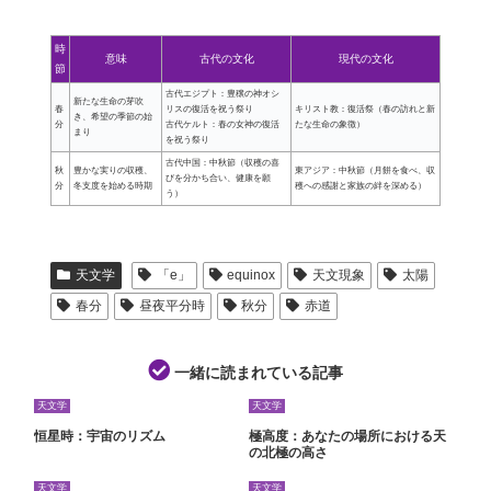
時
意味
古代の文化
現代の文化
節
古代エジプト：豊穣の神オシ
新たな生命の芽吹
春
リスの復活を祝う祭り
キリスト教：復活祭（春の訪れと新
き、希望の季節の始
分
古代ケルト：春の女神の復活
たな生命の象徴）
まり
を祝う祭り
古代中国：中秋節（収穫の喜
秋
豊かな実りの収穫、
東アジア：中秋節（月餅を食べ、収
びを分かち合い、健康を願
分
冬支度を始める時期
穫への感謝と家族の絆を深める）
う）
天文学
「e」
equinox
天文現象
太陽
春分
昼夜平分時
秋分
赤道
一緒に読まれている記事
天文学
天文学
恒星時：宇宙のリズム
極高度：あなたの場所における天
の北極の高さ
天文学
天文学