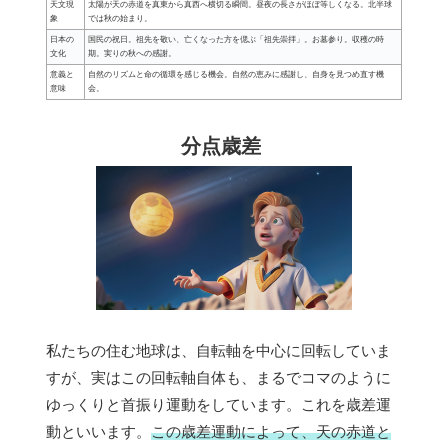
天文現
太陽が天の赤道を真東から真西へ横切る瞬間。昼夜の長さがほぼ等しくなる。北半球
象
では秋の始まり。
日本の
国民の祝日。祖先を敬い、亡くなった方を偲ぶ「祖先崇拝」。お墓参り。収穫の時
文化
期。実りの秋への感謝。
意義と
自然のリズムと命の循環を感じる機会。自然の恵みに感謝し、自身を見つめ直す機
意味
会。
分点歳差
私たちの住む地球は、自転軸を中心に回転していま
すが、実はこの回転軸自体も、まるでコマのように
ゆっくりと首振り運動をしています。これを歳差運
動といいます。
この歳差運動によって、天の赤道と