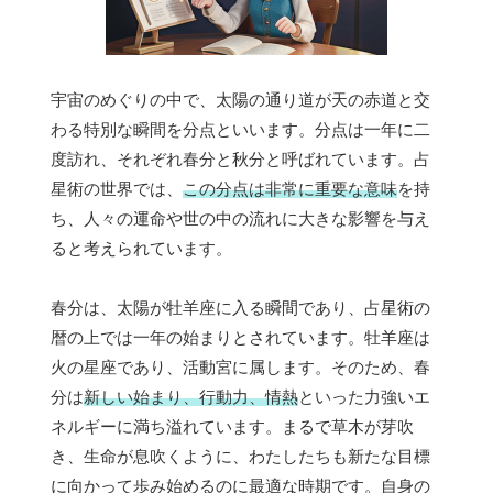
宇宙のめぐりの中で、太陽の通り道が天の赤道と交
わる特別な瞬間を分点といいます。分点は一年に二
度訪れ、それぞれ春分と秋分と呼ばれています。占
星術の世界では、
この分点は非常に重要な意味
を持
ち、人々の運命や世の中の流れに大きな影響を与え
ると考えられています。
春分は、太陽が牡羊座に入る瞬間であり、占星術の
暦の上では一年の始まりとされています。牡羊座は
火の星座であり、活動宮に属します。そのため、春
分は
新しい始まり、行動力、情熱
といった力強いエ
ネルギーに満ち溢れています。まるで草木が芽吹
き、生命が息吹くように、わたしたちも新たな目標
に向かって歩み始めるのに最適な時期です。自身の