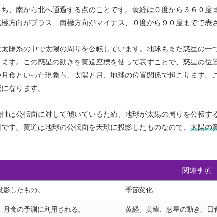
うち、南から北へ通過する点のことです。黄経は０度から３６０度
北極方向がプラス、南極方向がマイナス、０度から９０度までで表
は太陽系の中で太陽の周りを公転しています。地球もまた惑星の一
えます。この惑星の動きを黄道座標を使って表すことで、惑星の位
や月食といった現象も、太陽と月、地球の位置関係で起こります。
能になります。
地軸は公転面に対して傾いているため、地球が太陽の周りを公転す
因です。黄道は地球の公転面を天球に投影したものなので、
太陽の
関連事項
投影したもの。
季節変化
、月食の予測に利用される。
黄経、黄緯、惑星の動き、日食