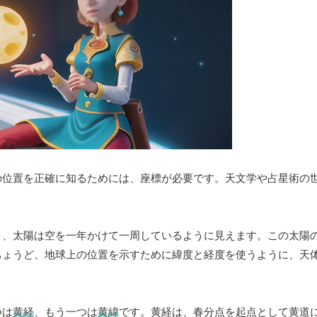
の位置を正確に知るためには、座標が必要です。天文学や占星術の
と、太陽は空を一年かけて一周しているように見えます。この太陽
ちょうど、地球上の位置を示すために緯度と経度を使うように、天
つは
黄経
、もう一つは
黄緯
です。黄経は、春分点を起点として黄道