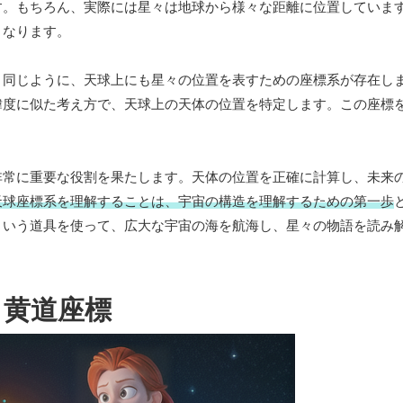
す。もちろん、実際には星々は地球から様々な距離に位置していま
くなります。
と同じように、天球上にも星々の位置を表すための座標系が存在し
緯度に似た考え方で、天球上の天体の位置を特定します。この座標
非常に重要な役割を果たします。天体の位置を正確に計算し、未来
天球座標系を理解することは、宇宙の構造を理解するための第一歩
という道具を使って、広大な宇宙の海を航海し、星々の物語を読み
黄道座標