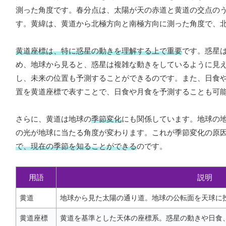
測った角度です。春分点は、太陽が天の赤道と黄道の交点の
す。黄緯は、黄道から北極方向と南極方向に測った角度で、
黄道座標は、特に惑星の動きを理解する上で重要
です。惑星
め、地球から見ると、惑星は複雑な動きをしているように見
し、未来の位置も予測することができるのです。また、日食
置を黄道座標で表すことで、日食や月食を予測することも可
さらに、黄道は地球の
季節変化
にも関係しています。地球の
の光が地球に当たる角度が変わります。これが季節変化の原
で、現在の季節を知ることができる
のです。
用語
説明
黄道
地球から見た太陽の通り道。地球の公転面を天球に
黄道座標
黄道を基準とした天体の座標系。惑星の動きや日食