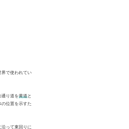
世界で使われてい
の通り道を
黄道
と
体の位置を示すた
に沿って東回りに