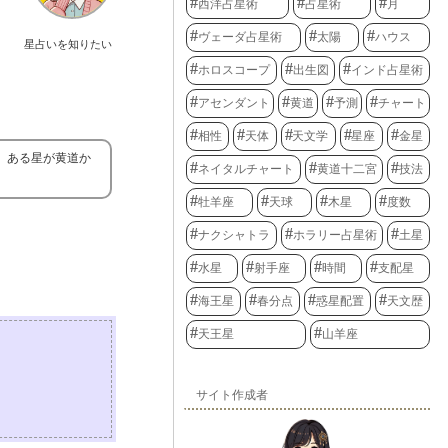
西洋占星術
占星術
月
ヴェーダ占星術
太陽
ハウス
星占いを知りたい
ホロスコープ
出生図
インド占星術
アセンダント
黄道
予測
チャート
相性
天体
天文学
星座
金星
ば、ある星が黄道か
ネイタルチャート
黄道十二宮
技法
牡羊座
天球
木星
度数
ナクシャトラ
ホラリー占星術
土星
水星
射手座
時間
支配星
海王星
春分点
惑星配置
天文歴
天王星
山羊座
サイト作成者