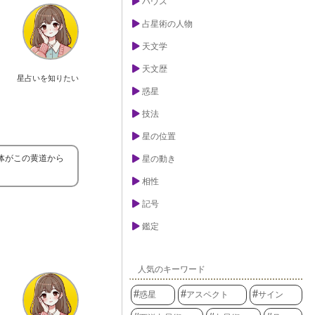
ハウス
占星術の人物
天文学
天文歴
星占いを知りたい
惑星
技法
星の位置
天体がこの黄道から
星の動き
相性
記号
鑑定
人気のキーワード
惑星
アスペクト
サイン