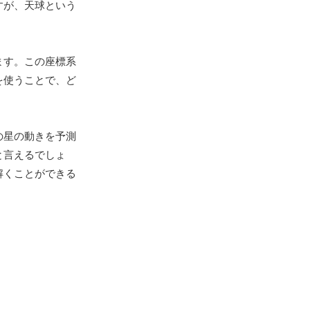
すが、天球という
ます。この座標系
を使うことで、ど
の星の動きを予測
と言えるでしょ
解くことができる