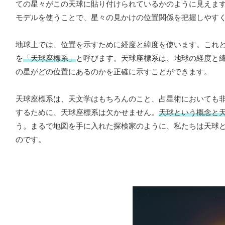
ての星々がこの天球に貼り付けられているかのように見えま
モデルを使うことで、星々の見かけの位置関係を把握しやす
地球上では、位置を示すために経度と緯度を使います。これ
を
「天球座標系」
と呼びます。天球座標系は、地球の経度と
の星がどの位置にあるのかを正確に示すことができます。
天球座標系は、天文学はもちろんのこと、占星術においても
するために、天球座標系は欠かせません。
天球という概念と
う。まるで地図を手に入れた探検家のように、私たちは天球
のです。