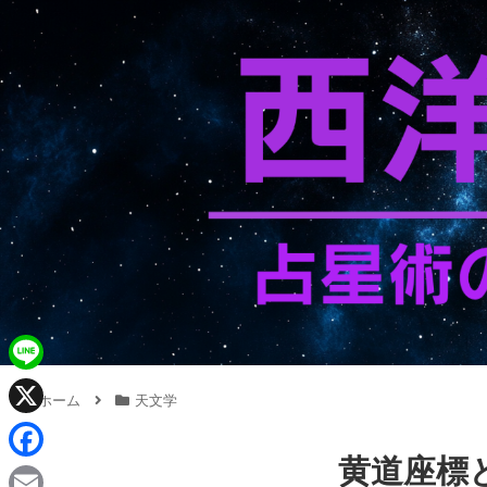
L
ホーム
天文学
i
X
n
黄道座標
F