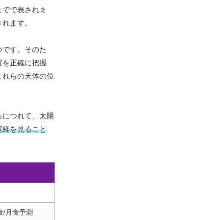
までで表されま
されます。
つです。そのた
置を正確に把握
これらの天体の位
るにつれて、太陽
黄経を見ること
/月食予測