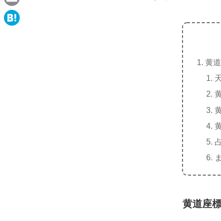
e
a
E
c
m
H
e
a
a
b
i
黄道
t
o
l
e
o
n
k
a
黄道座