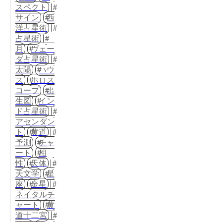
スペクト
サイン
西
洋占星術
占星術
月
ヴェー
ダ占星術
太陽
ハウ
ス
ホロス
コープ
出
生図
イン
ド占星術
アセンダン
ト
黄道
予測
チャ
ート
相
性
天体
天文学
星
座
金星
ネイタルチ
ャート
黄
道十二宮