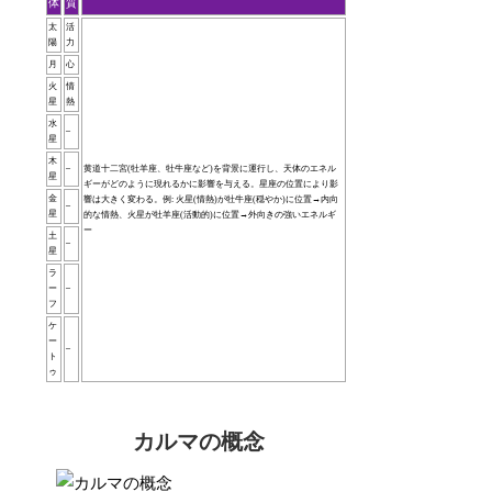
体
質
太
活
陽
力
月
心
火
情
星
熱
水
–
星
木
–
黄道十二宮(牡羊座、牡牛座など)を背景に運行し、天体のエネル
星
ギーがどのように現れるかに影響を与える。星座の位置により影
金
響は大きく変わる。例: 火星(情熱)が牡牛座(穏やか)に位置→内向
–
星
的な情熱、火星が牡羊座(活動的)に位置→外向きの強いエネルギ
ー
土
–
星
ラ
ー
–
フ
ケ
ー
–
ト
ゥ
カルマの概念