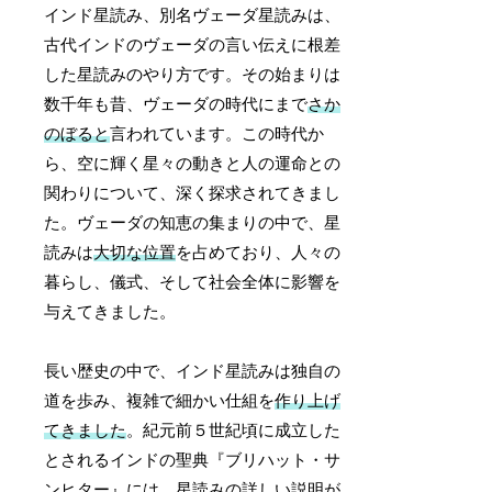
インド星読み、別名ヴェーダ星読みは、
古代インドのヴェーダの言い伝えに根差
した星読みのやり方です。その始まりは
数千年も昔、ヴェーダの時代にまで
さか
のぼると
言われています。この時代か
ら、空に輝く星々の動きと人の運命との
関わりについて、深く探求されてきまし
た。ヴェーダの知恵の集まりの中で、星
読みは
大切な位置
を占めており、人々の
暮らし、儀式、そして社会全体に影響を
与えてきました。
長い歴史の中で、インド星読みは独自の
道を歩み、複雑で細かい仕組を
作り上げ
てきました
。紀元前５世紀頃に成立した
とされるインドの聖典『ブリハット・サ
ンヒター』には、星読みの詳しい説明が