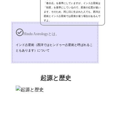
「春分点」を基準にしていますが、インド占星術は
「恒星」を基準にしているので、星座の位置が違い
ます。そのため、同じ日に生まれた人でも、西洋占
星術とインド占星術では星座が違う場合があるんで
すよ。
Hindu Astrologyとは。
インド占星術（西洋ではヒンドゥー占星術と呼ばれるこ
ともあります）について
起源と歴史