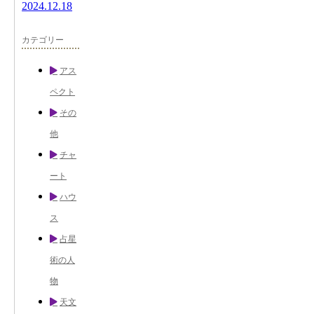
2024.12.18
カテゴリー
アス
ペクト
その
他
チャ
ート
ハウ
ス
占星
術の人
物
天文