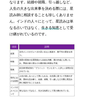
なります。結婚や就職、引っ越しなど、
人生の大きな出来事を決める際には、星
読み師に相談することも珍しくありませ
ん。インドの人々にとって、星読みは単
なる占いではなく、
生きる知恵
として受
け継がれているのです。
項目
説明
古代インドのヴェーダの言い伝えに根差す。数千年の歴史を持
起源
つ。
惑星や星座の位置関係から吉凶を判断。暦の作成にも用いら
特徴
れ、季節の移り変わりや農作業の時期を予測。
紀元前5世紀頃の『ブリハット・サンヒター』に詳しい説明が記
聖典
されている。
人生の道しるべとして用いられる。出生図に基づいて性格や才
現代にお
能、運命を読み解く。結婚、就職、引っ越しなどの際に星読み
ける役割
師に相談することもある。
インドの
人々にと
単なる占いではなく、生きる知恵として受け継がれている。
って