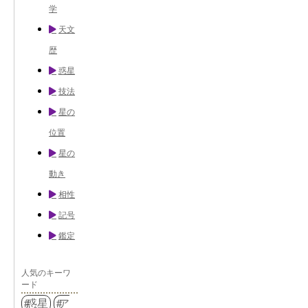
学
天文
歴
惑星
技法
星の
位置
星の
動き
相性
記号
鑑定
人気のキーワ
ード
惑星
ア