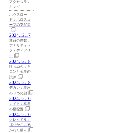
アクセスラン
キング
ハウスロー
ド：ホロスコ
ープの支配星
2024.12.17
運命の度数：
アナリティッ
ク・ディグリ
ー
2024.12.18
叶わぬ恋：キ
ロンと金星の
試練
2024.12.18
デカン：星座
の３つの顔
2024.12.16
カイト：幸運
の星配置
2024.12.16
クレイドル：
揺りかごに抱
かれた星々