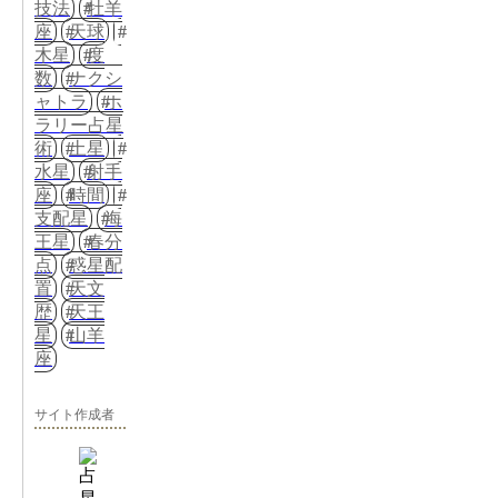
技法
牡羊
座
天球
木星
度
数
ナクシ
ャトラ
ホ
ラリー占星
術
土星
水星
射手
座
時間
支配星
海
王星
春分
点
惑星配
置
天文
歴
天王
星
山羊
座
サイト作成者