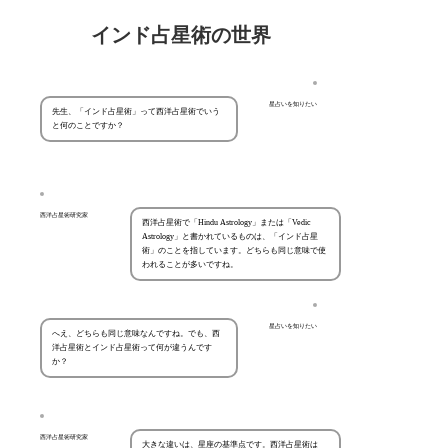
インド占星術の世界
星占いを知りたい
先生、「インド占星術」って西洋占星術でいう
と何のことですか？
西洋占星術研究家
西洋占星術で「Hindu Astrology」または「Vedic
Astrology」と書かれているものは、「インド占星
術」のことを指しています。どちらも同じ意味で使
われることが多いですね。
星占いを知りたい
へえ、どちらも同じ意味なんですね。でも、西
洋占星術とインド占星術って何が違うんです
か？
西洋占星術研究家
大きな違いは、星座の基準点です。西洋占星術は