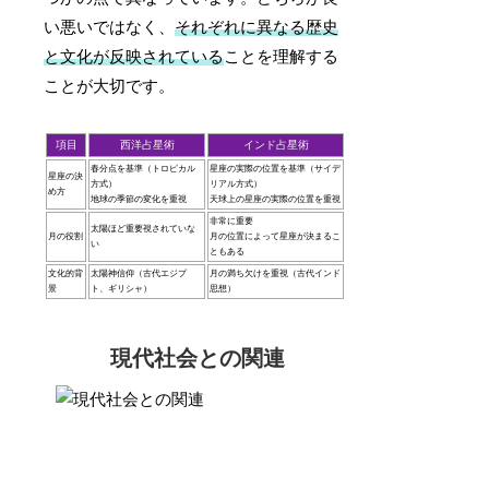
い悪いではなく、
それぞれに異なる歴史
と文化が反映されている
ことを理解する
ことが大切です。
項目
西洋占星術
インド占星術
春分点を基準（トロピカル
星座の実際の位置を基準（サイデ
星座の決
方式）
リアル方式）
め方
地球の季節の変化を重視
天球上の星座の実際の位置を重視
非常に重要
太陽ほど重要視されていな
月の役割
月の位置によって星座が決まるこ
い
ともある
文化的背
太陽神信仰（古代エジプ
月の満ち欠けを重視（古代インド
景
ト、ギリシャ）
思想）
現代社会との関連