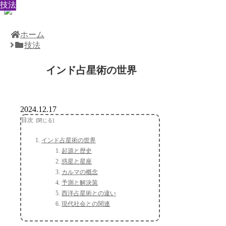
技法
技法
技法
技法
技法
技法
技法
技法
技法
ホーム
技法
インド占星術の世界
2024.12.17
目次
インド占星術の世界
起源と歴史
惑星と星座
カルマの概念
予測と解決策
西洋占星術との違い
現代社会との関連