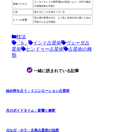
インターネットや携帯電話の普及により、自宅で鑑定
情報アクセス
や情報収集が可能に
人気
衰えるどころか高まっている
安心感や希望を与え、より良い未来を切り開くための
人々への影響
手助けとなる可能性
技法
「h」
インド占星術
ヴェーダ占
星術
ヒンドゥー占星術
占星術の種
類
一緒に読まれている記事
始め時を占う：イニシエーション占星術
月のボイドタイム：影響と解釈
ガルガ・ホラ：古典占星術の知恵