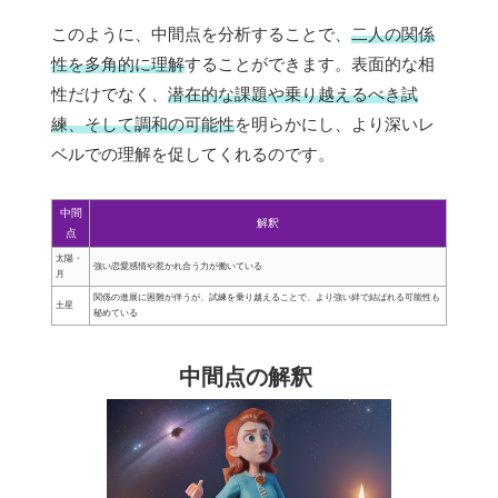
このように、中間点を分析することで、
二人の関係
性を多角的に理解
することができます。表面的な相
性だけでなく、
潜在的な課題や乗り越えるべき試
練、そして調和の可能性
を明らかにし、より深いレ
ベルでの理解を促してくれるのです。
中間
解釈
点
太陽・
強い恋愛感情や惹かれ合う力が働いている
月
関係の進展に困難が伴うが、試練を乗り越えることで、より強い絆で結ばれる可能性も
土星
秘めている
中間点の解釈