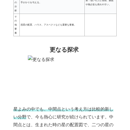
座：強い引力と情熱、嫉妬
の
手がかりを与える。
や独占欲も表れやすい。
分
析
そ
の
他
惑星の配置、ハウス、アスペクトなども重要な要素。
要
素
更なる探求
星よみの中でも、中間点という考え方は比較的新し
い分野
で、今も熱心に研究が続けられています。中
間点とは、生まれた時の星の配置図で、二つの星の