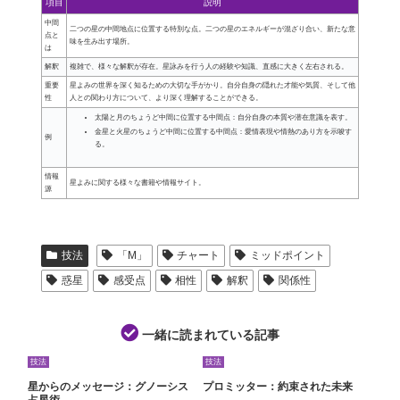
項目
説明
中間
二つの星の中間地点に位置する特別な点。二つの星のエネルギーが混ざり合い、新たな意
点と
味を生み出す場所。
は
解釈
複雑で、様々な解釈が存在。星詠みを行う人の経験や知識、直感に大きく左右される。
重要
星よみの世界を深く知るための大切な手がかり。自分自身の隠れた才能や気質、そして他
性
人との関わり方について、より深く理解することができる。
太陽と月のちょうど中間に位置する中間点：自分自身の本質や潜在意識を表す。
金星と火星のちょうど中間に位置する中間点：愛情表現や情熱のあり方を示唆す
例
る。
情報
星よみに関する様々な書籍や情報サイト。
源
技法
「M」
チャート
ミッドポイント
惑星
感受点
相性
解釈
関係性
一緒に読まれている記事
技法
技法
星からのメッセージ：グノーシス
プロミッター：約束された未来
占星術