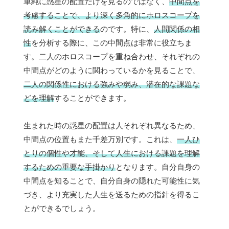
単純に惑星の配置だけを見るのではなく、
中間点を
考慮することで、より深く多角的にホロスコープを
読み解くことができる
のです。特に、
人間関係の相
性
を分析する際に、この中間点は非常に役立ちま
す。二人のホロスコープを重ね合わせ、それぞれの
中間点がどのように関わっているかを見ることで、
二人の関係性における強みや弱み、潜在的な課題な
どを理解
することができます。
生まれた時の惑星の配置は人それぞれ異なるため、
中間点の位置もまた千差万別です。これは、
一人ひ
とりの個性や才能、そして人生における課題を理解
するための重要な手掛かり
となります。自分自身の
中間点を知ることで、自分自身の隠れた可能性に気
づき、より充実した人生を送るための指針を得るこ
とができるでしょう。