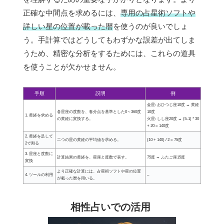
正確な中間点を求めるには、
専用の占星術ソフトや
詳しい星の位置が載った暦
を使うのが良いでしょ
う。手計算ではどうしてもわずかな誤差が出てしま
うため、精密な分析をするためには、これらの道具
を使うことが欠かせません。
手順
説明
例
金星: おひつじ座10度 → 黄経
各星座の度数を、春分点を基準とした0～360度
10度
1. 黄経を求める
の黄経に変換する。
火星: しし座20度 → (5-1) * 30
+ 20 = 140度
2. 黄経を足して
二つの星の黄経の平均値を求める。
(10 + 140) / 2 = 75度
2で割る
3. 星座と度数に
計算結果の黄経を、星座と度数で表す。
75度 → ふたご座15度
変換
より正確な計算には、占星術ソフトや星の位置
4. ツールの利用
–
が載った暦を用いる。
相性占いでの活用