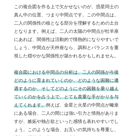
この複合図を作る上で欠かせないのが、惑星同士の
真ん中の位置、つまり中間点です。この中間点は、
二人の関係性の核となる部分を理解するための土台
となります。例えば、二人の太陽の中間点が牡羊座
にあれば、関係性は活動的で情熱的になりやすいで
しょう。中間点が天秤座なら、調和とバランスを重
視した穏やかな関係性が築かれるかもしれません。
複合図における中間点の分析は、二人の関係が今後
どのように育まれていくのか、どのような困難に遭
遇するのか、そしてどのようにその困難を乗り越え
ていくのかを占う上で、とても貴重な手がかりを与
えてくれます。
例えば、金星と火星の中間点が蠍座
にある場合、二人の間には強い引力と情熱がありま
すが、嫉妬や独占欲といった感情も表れやすいでし
ょう。このような場合、お互いの気持ちを尊重し、