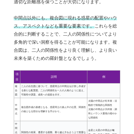
適切な距離感を保つことが大切になります。
中間点以外にも、複合図に現れる惑星の配置やハウ
ス、アスペクトなども重要な要素です。
これらを総
合的に判断することで、二人の関係性についてより
多角的で深い洞察を得ることが可能になります。複
合図は、二人の関係性をより良く理解し、より良い
未来を築くための羅針盤となるでしょう。
項
説明
例
目
複
二人の出生図に基づいて、惑星同士の中間点を計算し作成す
合
る新たな配置図。二人の関係性を一人の人格のように捉え、
図
可能性や課題、成長への道筋を示す。
太陽の中間点が牡羊座：活
中
動的で情熱的な関係性
複合図作成の基礎となる、惑星同士の真ん中の位置。関係性
間
太陽の中間点が天秤座：調
の核となる部分を理解する手がかり。
点
和とバランス重視の穏やか
な関係性
中
間
金星と火星の中間点が蠍
点
関係性の発展、遭遇する困難、乗り越え方を占う上で貴重な