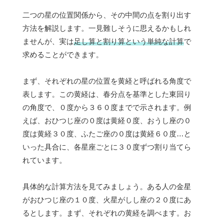
二つの星の位置関係から、その中間の点を割り出す
方法を解説します。一見難しそうに思えるかもしれ
ませんが、実は
足し算と割り算という単純な計算
で
求めることができます。
まず、それぞれの星の位置を黄経と呼ばれる角度で
表します。この黄経は、春分点を基準とした東回り
の角度で、０度から３６０度までで示されます。例
えば、おひつじ座の０度は黄経０度、おうし座の０
度は黄経３０度、ふたご座の０度は黄経６０度…と
いった具合に、各星座ごとに３０度ずつ割り当てら
れています。
具体的な計算方法を見てみましょう。ある人の金星
がおひつじ座の１０度、火星がしし座の２０度にあ
るとします。まず、それぞれの黄経を調べます。お