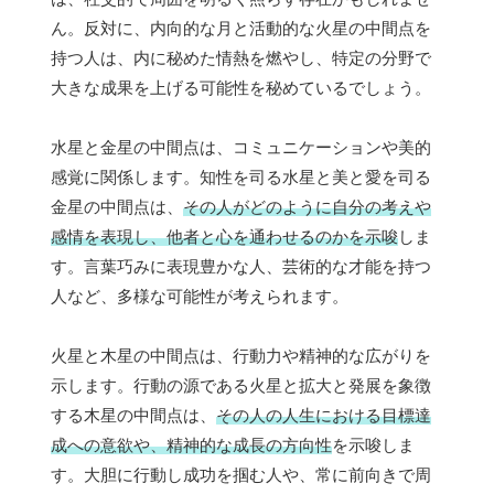
ん。反対に、内向的な月と活動的な火星の中間点を
持つ人は、内に秘めた情熱を燃やし、特定の分野で
大きな成果を上げる可能性を秘めているでしょう。
水星と金星の中間点は、コミュニケーションや美的
感覚に関係します。知性を司る水星と美と愛を司る
金星の中間点は、
その人がどのように自分の考えや
感情を表現し、他者と心を通わせるのかを示唆
しま
す。言葉巧みに表現豊かな人、芸術的な才能を持つ
人など、多様な可能性が考えられます。
火星と木星の中間点は、行動力や精神的な広がりを
示します。行動の源である火星と拡大と発展を象徴
する木星の中間点は、
その人の人生における目標達
成への意欲や、精神的な成長の方向性
を示唆しま
す。大胆に行動し成功を掴む人や、常に前向きで周