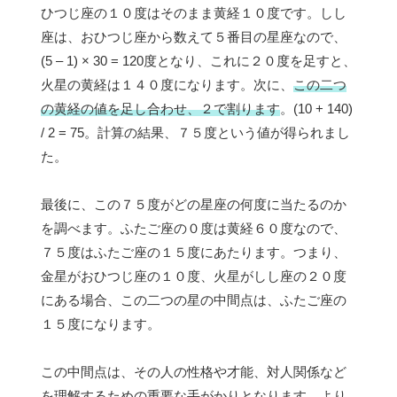
ひつじ座の１０度はそのまま黄経１０度です。しし
座は、おひつじ座から数えて５番目の星座なので、
(5 – 1) × 30 = 120度となり、これに２０度を足すと、
火星の黄経は１４０度になります。次に、
この二つ
の黄経の値を足し合わせ、２で割ります
。(10 + 140)
/ 2 = 75。計算の結果、７５度という値が得られまし
た。
最後に、この７５度がどの星座の何度に当たるのか
を調べます。ふたご座の０度は黄経６０度なので、
７５度はふたご座の１５度にあたります。つまり、
金星がおひつじ座の１０度、火星がしし座の２０度
にある場合、この二つの星の中間点は、ふたご座の
１５度になります。
この中間点は、その人の性格や才能、対人関係など
を理解するための重要な手がかりとなります。より