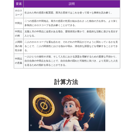
要素
説明
ホロス
生まれた時の惑星の配置図。西洋占星術ではこれを使って様々な事柄を読み解く。
コープ
二つの惑星の中間地点。両方の惑星の性質が組み合わさった独自の力を持ち、より深く
中間点
多角的にホロスコープを読み解くことができる。
中間点
太陽と月の中間点に金星がある場合、愛情表現が豊かで、創造的な活動に喜びを見出す
の例
人となる。
人間関
二人のホロスコープを重ね合わせ、それぞれの中間点がどのように関わっているかを見
係の相
ることで、二人の関係性における強みや弱み、潜在的な課題などを理解することができ
性分析
る。
一人ひとりの個性や才能、そして人生における課題を理解するための重要な手掛かり。
中間点
自分自身の中間点を知ることで、自分自身の隠れた可能性に気づき、より充実した人生
の意義
を送るための指針を得ることができる。
計算方法