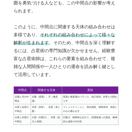
囲を勇気づける人なども、この中間点の影響が考え
られます。
このように、中間点に関連する天体の組み合わせは
多様であり、
それぞれの組み合わせによって様々な
解釈が生まれます
。そのため、中間点を深く理解す
るには、占星術の専門知識が欠かせません。経験豊
富な占星術師は、これらの要素を組み合わせて、複
雑な人間関係や一人ひとりの運命を読み解く鍵とし
て活用しています。
中間点
関連する天体
意味
太陽と月の中
太陽（意識）、月（無意
意識と無意識のバランス、自己表現、外界との関わ
間点
識）
り方
水星と金星の
水星（知性）、金星（美と
コミュニケーション、美的感覚、感情表現、他者と
中間点
愛）
の心の通わせ方
火星と木星の
火星（行動力）、木星（拡
行動力、精神的な広がり、目標達成への意欲、精神
中間点
大と発展）
的な成長の方向性