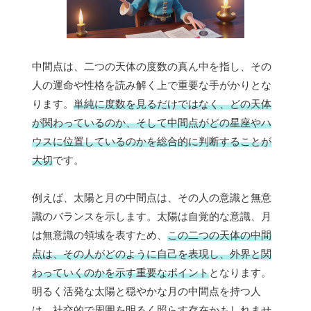
中間点は、二つの天体の度数の真ん中を指し、その
人の運命や性格を読み解く上で重要な手がかりとな
ります。
単純に度数を見るだけではなく、どの天体
が関わっているのか、そして中間点がどの星座やハ
ウスに位置しているのかを総合的に判断することが
大切
です。
例えば、太陽と月の中間点は、その人の意識と無意
識のバランスを示します。太陽は自覚的な意識、月
は無意識の領域を表すため、
この二つの天体の中間
点は、その人がどのように自己を表現し、外界と関
わっていくのかを示す重要なポイント
となります。
明るく活発な太陽と穏やかな月の中間点を持つ人
は、社交的で周囲を明るく照らす存在かもしれませ