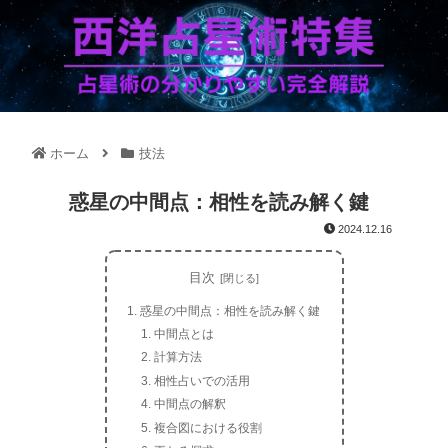
ホーム
技法
惑星の中間点：相性を読み解く鍵
2024.12.16
目次
惑星の中間点：相性を読み解く鍵
中間点とは
計算方法
相性占いでの活用
中間点の解釈
複合図における役割