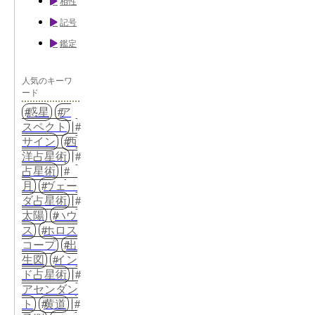
相性
記号
鑑定
人気のキーワ
ード
惑星
ア
スペクト
サイン
西
洋占星術
占星術
月
ヴェー
ダ占星術
太陽
ハウ
ス
ホロス
コープ
出
生図
イン
ド占星術
アセンダン
ト
黄道