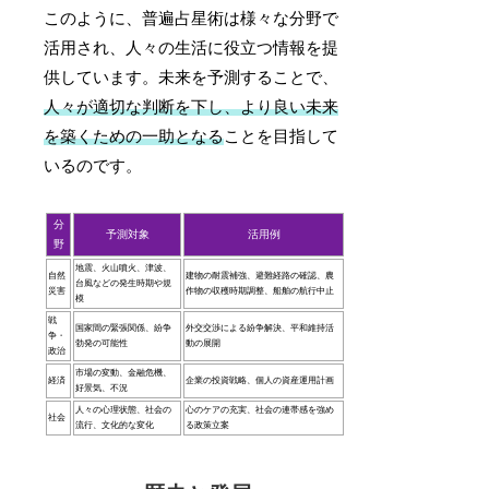
このように、普遍占星術は様々な分野で
活用され、人々の生活に役立つ情報を提
供しています。未来を予測することで、
人々が適切な判断を下し、より良い未来
を築くための一助となる
ことを目指して
いるのです。
分
予測対象
活用例
野
地震、火山噴火、津波、
自然
建物の耐震補強、避難経路の確認、農
台風などの発生時期や規
災害
作物の収穫時期調整、船舶の航行中止
模
戦
国家間の緊張関係、紛争
外交交渉による紛争解決、平和維持活
争・
勃発の可能性
動の展開
政治
市場の変動、金融危機、
経済
企業の投資戦略、個人の資産運用計画
好景気、不況
人々の心理状態、社会の
心のケアの充実、社会の連帯感を強め
社会
流行、文化的な変化
る政策立案