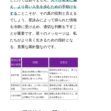
え、より良い人生を歩むための手助けを
する
ことこそが、その真の役割と言える
でしょう。星詠みによって得られた情報
を冷静に受け止め、適切な判断を下すこ
とが重要です。星々のメッセージは、私
たちがより良く生きるための指針とな
る、貴重な羅針盤なのです。
西洋占星
詳細
注意点
術の役割
絶対的な未来ではなく、様々な
過去の出来事との繋がりから
可能性の一つ。
未来予測
未来の出来事を予測。
星々が示唆する未来がそのまま
経験則に基づいた手法。
実現するとは限らない。
意思決定の
未来に備え、より良い人生を
最終的な行動、未来の構築は個
支援
歩むための手助け。
人の意思決定に委ねられる。
冷静に情報を受け止め、適切
困難な未来が予想されても、諦
人生の指針
な判断を下すための指針。
める必要はない。