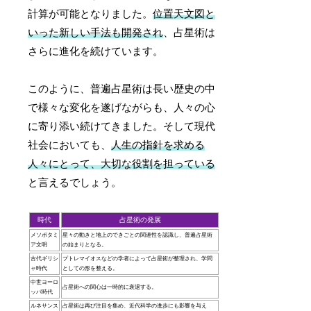
計算が可能となりました。
位置天文図と
いった新しい手法も開発され
、占星術は
さらに進化を続けています。
このように、普遍占星術は長い歴史の中
で様々な変化を遂げながらも、人々の心
に寄り添い続けてきました。そして現代
社会においても、
人生の指針を求める
人々にとって、大切な役割を担っている
と言えるでしょう。
時代
占星術の発展
メソポタミ
星々の動きと地上のできごとの関連性を認識し、普遍占星術
ア文明
の始まりとなる。
古代ギリシ
プトレマイオスなどの学者によって占星術が整理され、学問
ャ時代
としての形を整える。
中世ヨーロ
占星術への関心は一時的に衰退する。
ッパ時代
ルネサンス
占星術は再び注目を集め、近代科学の進歩にも影響を与え