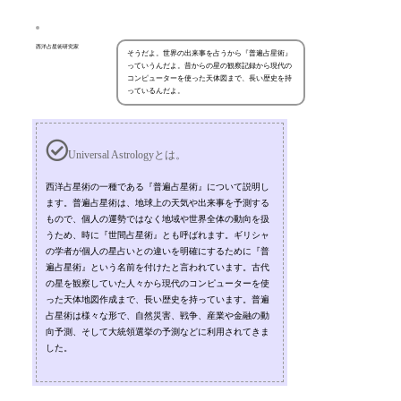
西洋占星術研究家
そうだよ。世界の出来事を占うから『普遍占星術』
っていうんだよ。昔からの星の観察記録から現代の
コンピューターを使った天体図まで、長い歴史を持
っているんだよ。
Universal Astrologyとは。
西洋占星術の一種である『普遍占星術』について説明し
ます。普遍占星術は、地球上の天気や出来事を予測する
もので、個人の運勢ではなく地域や世界全体の動向を扱
うため、時に『世間占星術』とも呼ばれます。ギリシャ
の学者が個人の星占いとの違いを明確にするために『普
遍占星術』という名前を付けたと言われています。古代
の星を観察していた人々から現代のコンピューターを使
った天体地図作成まで、長い歴史を持っています。普遍
占星術は様々な形で、自然災害、戦争、産業や金融の動
向予測、そして大統領選挙の予測などに利用されてきま
した。