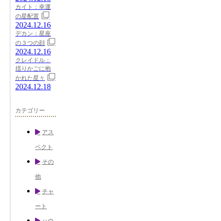
カイト：幸運
の星配置
2024.12.16
デカン：星座
の３つの顔
2024.12.16
クレイドル：
揺りかごに抱
かれた星々
2024.12.18
カテゴリー
アス
ペクト
その
他
チャ
ート
ハウ