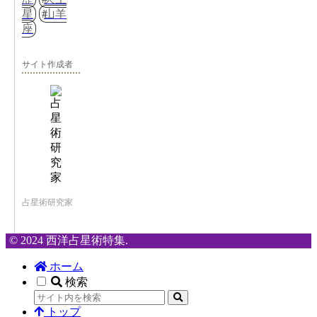
星
山羊
座
サイト作成者
占星術研究家
© 2024 西洋占星術特集.
ホーム
検索
トップ