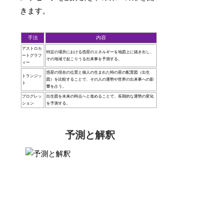
きます。
手法
内容
アストロカ
特定の場所における惑星のエネルギーを地図上に描き出し、
ートグラフ
その地域で起こりうる出来事を予測する。
ィー
惑星の現在の位置と個人の生まれた時の星の配置図（出生
トランジッ
図）を比較することで、その人の運勢や世界の出来事への影
ト
響を占う。
プログレッ
出生図を未来の時点へと進めることで、長期的な運勢の変化
ション
を予測する。
予測と解釈