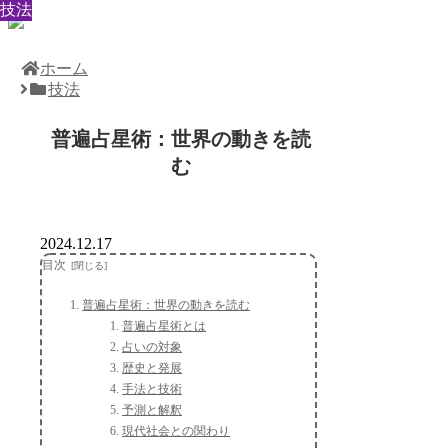
技法
技法
技法
技法
技法
技法
技法
技法
技法
ホーム
技法
普遍占星術：世界の動きを読
む
2024.12.17
目次
普遍占星術：世界の動きを読む
普遍占星術とは
占いの対象
歴史と発展
手法と技術
予測と解釈
現代社会との関わり