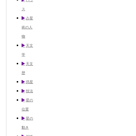
ス
占星
術の人
物
天文
学
天文
歴
惑星
技法
星の
位置
星の
動き