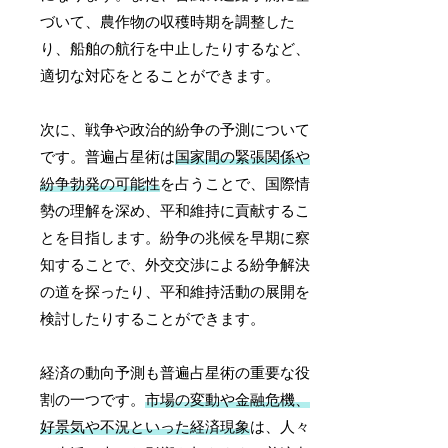
づいて、農作物の収穫時期を調整した
り、船舶の航行を中止したりするなど、
適切な対応をとることができます。
次に、戦争や政治的紛争の予測について
です。普遍占星術は
国家間の緊張関係や
紛争勃発の可能性
を占うことで、国際情
勢の理解を深め、平和維持に貢献するこ
とを目指します。紛争の兆候を早期に察
知することで、外交交渉による紛争解決
の道を探ったり、平和維持活動の展開を
検討したりすることができます。
経済の動向予測も普遍占星術の重要な役
割の一つです。
市場の変動や金融危機、
好景気や不況といった経済現象
は、人々