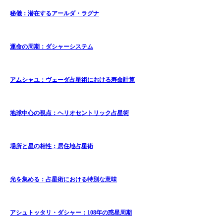
秘儀：潜在するアールダ・ラグナ
運命の周期：ダシャーシステム
アムシャユ：ヴェーダ占星術における寿命計算
地球中心の視点：ヘリオセントリック占星術
場所と星の相性：居住地占星術
光を集める：占星術における特別な意味
アシュトッタリ・ダシャー：108年の惑星周期