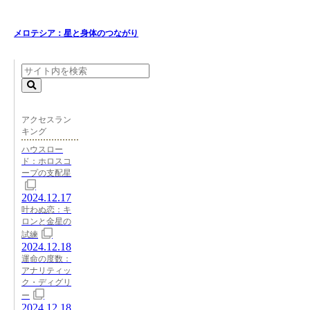
メロテシア：星と身体のつながり
アクセスラン
キング
ハウスロー
ド：ホロスコ
ープの支配星
2024.12.17
叶わぬ恋：キ
ロンと金星の
試練
2024.12.18
運命の度数：
アナリティッ
ク・ディグリ
ー
2024.12.18