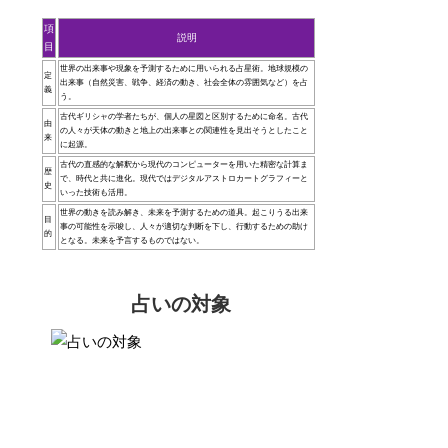
項
説明
目
世界の出来事や現象を予測するために用いられる占星術。地球規模の
定
出来事（自然災害、戦争、経済の動き、社会全体の雰囲気など）を占
義
う。
古代ギリシャの学者たちが、個人の星図と区別するために命名。古代
由
の人々が天体の動きと地上の出来事との関連性を見出そうとしたこと
来
に起源。
古代の直感的な解釈から現代のコンピューターを用いた精密な計算ま
歴
で、時代と共に進化。現代ではデジタルアストロカートグラフィーと
史
いった技術も活用。
世界の動きを読み解き、未来を予測するための道具。起こりうる出来
目
事の可能性を示唆し、人々が適切な判断を下し、行動するための助け
的
となる。未来を予言するものではない。
占いの対象