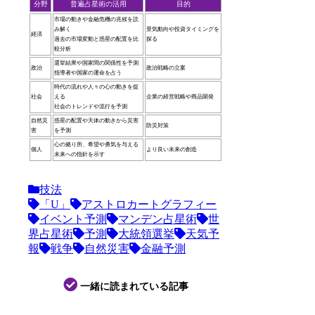
分野
普遍占星術の活用
目的
市場の動きや金融危機の兆候を読
み解く
景気動向や投資タイミングを
経済
過去の市場変動と惑星の配置を比
探る
較分析
選挙結果や国家間の関係性を予測
政治
政治戦略の立案
指導者や国家の運命を占う
時代の流れや人々の心の動きを捉
社会
える
企業の経営戦略や商品開発
社会のトレンドや流行を予測
自然災
惑星の配置や天体の動きから災害
防災対策
害
を予測
心の拠り所、希望や勇気を与える
個人
より良い未来の創造
未来への指針を示す
技法
「U」
アストロカートグラフィー
イベント予測
マンデン占星術
世
界占星術
予測
大統領選挙
天気予
報
戦争
自然災害
金融予測
一緒に読まれている記事