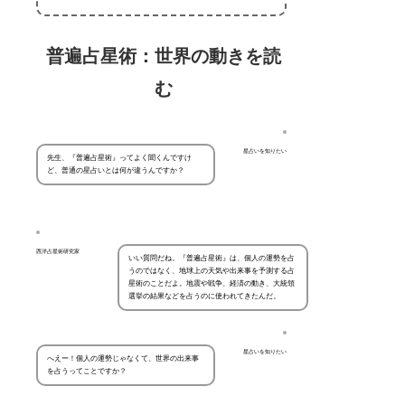
普遍占星術：世界の動きを読
む
星占いを知りたい
先生、『普遍占星術』ってよく聞くんですけ
ど、普通の星占いとは何が違うんですか？
西洋占星術研究家
いい質問だね。『普遍占星術』は、個人の運勢を占
うのではなく、地球上の天気や出来事を予測する占
星術のことだよ。地震や戦争、経済の動き、大統領
選挙の結果などを占うのに使われてきたんだ。
星占いを知りたい
へえー！個人の運勢じゃなくて、世界の出来事
を占うってことですか？