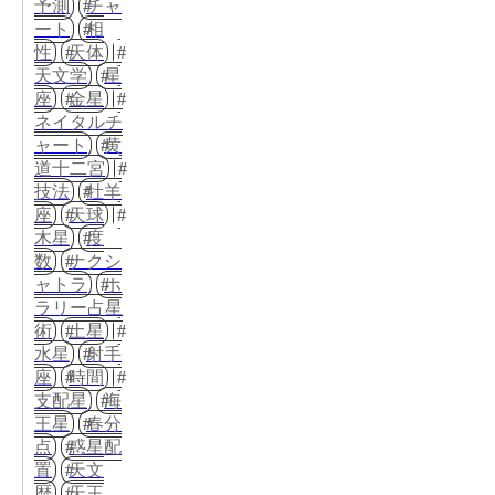
予測
チャ
ート
相
性
天体
天文学
星
座
金星
ネイタルチ
ャート
黄
道十二宮
技法
牡羊
座
天球
木星
度
数
ナクシ
ャトラ
ホ
ラリー占星
術
土星
水星
射手
座
時間
支配星
海
王星
春分
点
惑星配
置
天文
歴
天王