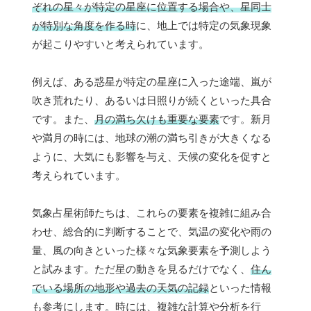
ぞれの星々が特定の星座に位置する場合や、星同士
が特別な角度を作る時
に、地上では特定の気象現象
が起こりやすいと考えられています。
例えば、ある惑星が特定の星座に入った途端、嵐が
吹き荒れたり、あるいは日照りが続くといった具合
です。また、
月の満ち欠けも重要な要素
です。新月
や満月の時には、地球の潮の満ち引きが大きくなる
ように、大気にも影響を与え、天候の変化を促すと
考えられています。
気象占星術師たちは、これらの要素を複雑に組み合
わせ、総合的に判断することで、気温の変化や雨の
量、風の向きといった様々な気象要素を予測しよう
と試みます。ただ星の動きを見るだけでなく、
住ん
でいる場所の地形や過去の天気の記録
といった情報
も参考にします。時には、複雑な計算や分析を行