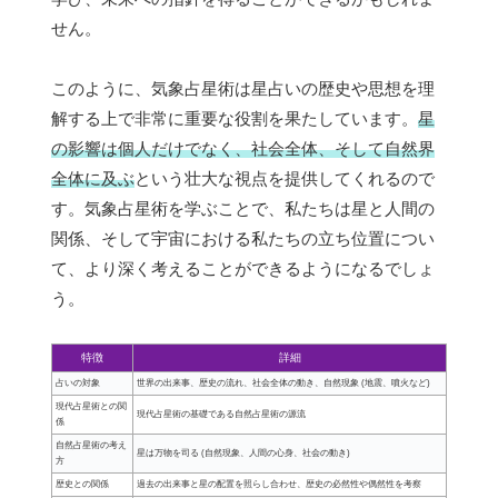
せん。
このように、気象占星術は星占いの歴史や思想を理
解する上で非常に重要な役割を果たしています。
星
の影響は個人だけでなく、社会全体、そして自然界
全体に及ぶ
という壮大な視点を提供してくれるので
す。気象占星術を学ぶことで、私たちは星と人間の
関係、そして宇宙における私たちの立ち位置につい
て、より深く考えることができるようになるでしょ
う。
特徴
詳細
占いの対象
世界の出来事、歴史の流れ、社会全体の動き、自然現象 (地震、噴火など)
現代占星術との関
現代占星術の基礎である自然占星術の源流
係
自然占星術の考え
星は万物を司る (自然現象、人間の心身、社会の動き)
方
歴史との関係
過去の出来事と星の配置を照らし合わせ、歴史の必然性や偶然性を考察