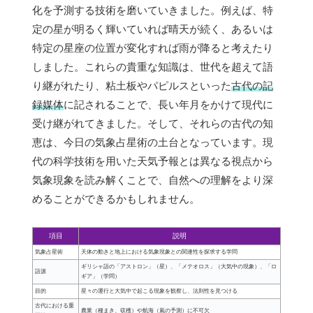
化を予測する技術を磨いていきました。例えば、特
定の星が明るく輝いていれば晴天が続く、あるいは
特定の星座の位置が変化すれば雨が降ると考えたり
しました。これらの貴重な知識は、世代を超えて語
り継がれたり、粘土板やパピルスといった
古代の記
録媒体
に記されることで、長い年月をかけて現代に
受け継がれてきました。そして、それらの古代の知
恵は、今日の気象占星術の土台となっています。現
代の科学技術を用いた天気予報とは異なる視点から
気象現象を読み解くことで、自然への理解をより深
めることができるかもしれません。
項目
説明
気象占星術
天体の動きと地上における気象現象との関連性を探求する学問
ギリシャ語の「アストロン」（星）、「メテオロス」（大気中の現象）、「ロ
語源
ギア」（学問）
目的
星々の運行と大気中で起こる現象を観察し、法則性を見つける
古代における重
農業（種まき、収穫）や航海（嵐の予測）に不可欠