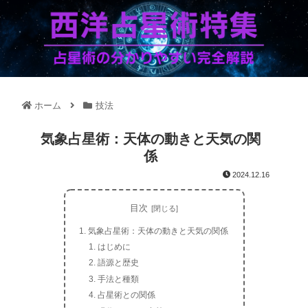
ホーム
技法
気象占星術：天体の動きと天気の関
係
2024.12.16
目次
気象占星術：天体の動きと天気の関係
はじめに
語源と歴史
手法と種類
占星術との関係