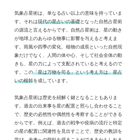
気象占星術は、単なる占い以上の意味を持っていま
す。それは
現代の星占いの基礎
となった自然占星術
の源流と言えるからです。自然占星術は、星の動き
が地球上のあらゆる物事に影響を与えると考えま
す。雨風や四季の変化、植物の成長といった自然現
象だけでなく、人間の体や心、そして社会全体の動
きも、星の力によって支配されていると考えるので
す。この
「星は万物を司る」という考え方は、星占
いの根幹
を成しています。
気象占星術は歴史を紐解く鍵となることもありま
す。過去の出来事を星の配置と照らし合わせること
で、歴史の必然性や偶然性を考察することができる
からです。例えば、過去の戦争や疫病の流行と特定
の星の配置に関連性を見出すことで、歴史の教訓を
学び、未来への指針を得ることができるかもしれま