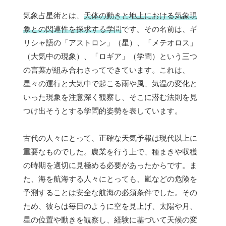
気象占星術とは、
天体の動きと地上における気象現
象との関連性を探求する学問
です。その名前は、ギ
リシャ語の「アストロン」（星）、「メテオロス」
（大気中の現象）、「ロギア」（学問）という三つ
の言葉が組み合わさってできています。これは、
星々の運行と大気中で起こる雨や風、気温の変化と
いった現象を注意深く観察し、そこに潜む法則を見
つけ出そうとする学問的姿勢を表しています。
古代の人々にとって、正確な天気予報は現代以上に
重要なものでした。農業を行う上で、種まきや収穫
の時期を適切に見極める必要があったからです。ま
た、海を航海する人々にとっても、嵐などの危険を
予測することは安全な航海の必須条件でした。その
ため、彼らは毎日のように空を見上げ、太陽や月、
星の位置や動きを観察し、経験に基づいて天候の変