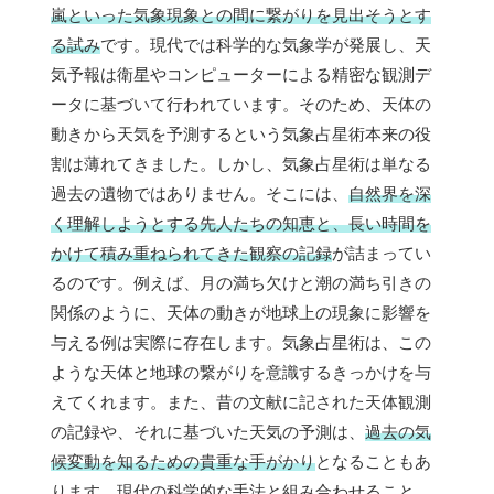
嵐といった気象現象との間に繋がりを見出そうとす
る試み
です。現代では科学的な気象学が発展し、天
気予報は衛星やコンピューターによる精密な観測デ
ータに基づいて行われています。そのため、天体の
動きから天気を予測するという気象占星術本来の役
割は薄れてきました。しかし、気象占星術は単なる
過去の遺物ではありません。そこには、
自然界を深
く理解しようとする先人たちの知恵と、長い時間を
かけて積み重ねられてきた観察の記録
が詰まってい
るのです。例えば、月の満ち欠けと潮の満ち引きの
関係のように、天体の動きが地球上の現象に影響を
与える例は実際に存在します。気象占星術は、この
ような天体と地球の繋がりを意識するきっかけを与
えてくれます。また、昔の文献に記された天体観測
の記録や、それに基づいた天気の予測は、
過去の気
候変動を知るための貴重な手がかり
となることもあ
ります。現代の科学的な手法と組み合わせること