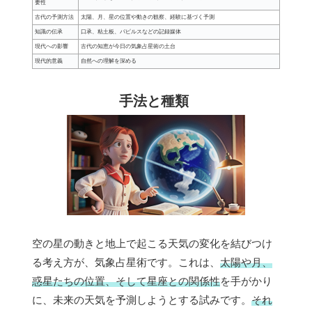
要性
古代の予測方法
太陽、月、星の位置や動きの観察、経験に基づく予測
知識の伝承
口承、粘土板、パピルスなどの記録媒体
現代への影響
古代の知恵が今日の気象占星術の土台
現代的意義
自然への理解を深める
手法と種類
空の星の動きと地上で起こる天気の変化を結びつけ
る考え方が、気象占星術です。これは、
太陽や月、
惑星たちの位置、そして星座との関係性
を手がかり
に、未来の天気を予測しようとする試みです。
それ