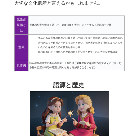
大切な文化遺産と言えるかもしれません。
気象占
星術と
天体の配置や動きを通して、気象現象を予測しようとする占星術の一分野
は
先人たちが長年の観察と経験を通して培ってきた自然界への深い洞察の表れ
古代の人々が自然とどのように向き合い、自然界の法則を理解しようとして
意義
いたのかを知るための貴重な手がかり
現代においても自然への畏敬の念を思い出させてくれる大切な文化遺産
特定の星の位置と季節の変化、それに伴う気象の変化を結びつけて考える（例：あ
具体例
る星の位置が特定の時期に高くなると雨が多くなる、など）
語源と歴史