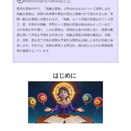
Meteorological Astrologyとは。
西洋占星術の中で、『気象占星術』と呼ばれるものについて説明します。
気象占星術は、世界の出来事や歴史の流れと関連づけて使われるため、世
間一般の占星術に分類されます。『気象』という言葉の語源はギリシャ語
で、星、大気中の現象、学問という意味の言葉が組み合わさっています。
その名前が示す通り、この占星術は、何世紀も昔の伝統に従い、惑星の配
置を用いて天気を予測する方法です。気象占星術の初期の概念は、太陽、
月、惑星、星を見て大気の状態を予測する慣習を記録した古代の文献に由
来します。今日では、自然占星術とも呼ばれ、他のほとんどの占星術的思
考の基礎となっています。
はじめに