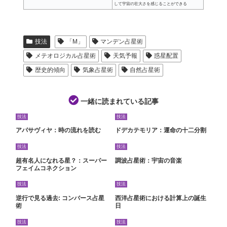
して宇宙の壮大さを感じることができる
技法
「M」
マンデン占星術
メテオロジカル占星術
天気予報
惑星配置
歴史的傾向
気象占星術
自然占星術
一緒に読まれている記事
技法
技法
アパサヴィヤ：時の流れを読む
ドデカテモリア：運命の十二分割
技法
技法
超有名人になれる星？：スーパー
調波占星術：宇宙の音楽
フェイムコネクション
技法
技法
逆行で見る過去: コンバース占星
西洋占星術における計算上の誕生
術
日
技法
技法