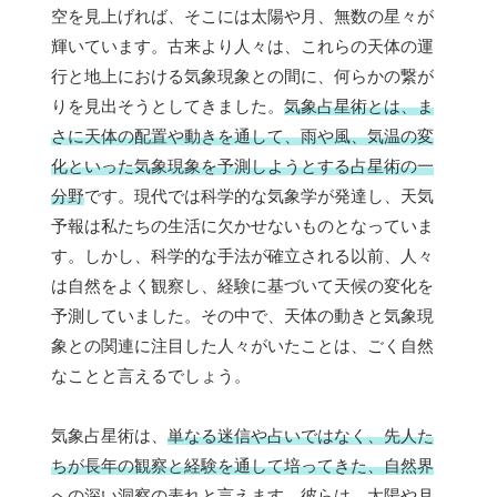
空を見上げれば、そこには太陽や月、無数の星々が
輝いています。古来より人々は、これらの天体の運
行と地上における気象現象との間に、何らかの繋が
りを見出そうとしてきました。
気象占星術とは、ま
さに天体の配置や動きを通して、雨や風、気温の変
化といった気象現象を予測しようとする占星術の一
分野
です。現代では科学的な気象学が発達し、天気
予報は私たちの生活に欠かせないものとなっていま
す。しかし、科学的な手法が確立される以前、人々
は自然をよく観察し、経験に基づいて天候の変化を
予測していました。その中で、天体の動きと気象現
象との関連に注目した人々がいたことは、ごく自然
なことと言えるでしょう。
気象占星術は、
単なる迷信や占いではなく、先人た
ちが長年の観察と経験を通して培ってきた、自然界
への深い洞察の表れ
と言えます。彼らは、太陽や月