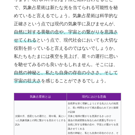
で、気象占星術は新たな光を当てられる可能性を秘
めていると言えるでしょう。気象占星術は科学的な
正確さという点では現代の気象学に及びませんが、
自然に対する畏敬の念や、宇宙との繋がりを意識さ
せてくれる
という点で、現代社会においても大切な
役割を担っていると言えるのではないでしょうか。
私たちもたまには夜空を見上げ、星々の運行に思い
を馳せてみるのも良いかもしれません。そこには、
自然の神秘と、私たち自身の存在の小ささ、そして
宇宙の壮大さ
を感じることができるでしょう。
気象占星術とは
現代における意義
自然界を深く理解しようとする先人たちの知恵
と、長い時間をかけて積み重ねられてきた観察
の記録
太陽や月、惑星たちの運行と、雨や風、嵐とい
天体と地球の繋がりを意識するきっかけ
った気象現象との間に繋がりを見出そうとする
過去の気候変動を知るための貴重な手がかり
試み
自然に対する畏敬の念や、宇宙との繋がりを意
識させてくれる
自然の神秘と、私たち自身の存在の小ささ、そ