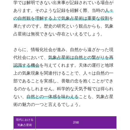
学では解明できない出来事が記録されている場合が
あります。そのような記録を紐解く際、当時の
人々
の自然観を理解する上で気象占星術は重要な役割
を
果たすのです。歴史の研究という観点からも、気象
占星術は無視できない存在といえるでしょう。
さらに、情報化社会が進み、自然から遠ざかった現
代社会において、
気象占星術は自然との繋がりを再
認識する機会
を与えてくれます。天体の運行と地球
上の気象現象を関連付けることで、人々は自然の一
部であることを実感し、畏敬の念を抱くことができ
るのかもしれません。科学的な天気予報では得られ
ない、
自然との一体感を味わえる
ことも、気象占星
術の魅力の一つと言えるでしょう。
現代における
詳細
気象占星術