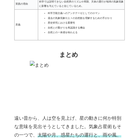
科学では説明できない自然界のリズムや周期、天体の運行が地球の気象現象
実践の理由
に影響を与えていると信じているため。
科学万能主義へのアンチテーゼとしてのロマン
過去の気象現象や人々の自然観を理解するための手がかり
歴史研究における重要性
意義
自然との繋がりを再認識する機会
自然との一体感を味わえる
まとめ
遠い昔から、人は空を見上げ、星の動きに何か特別
な意味を見出そうとしてきました。気象占星術もそ
の一つで、
太陽や月、惑星たちの運行と、雨や風、