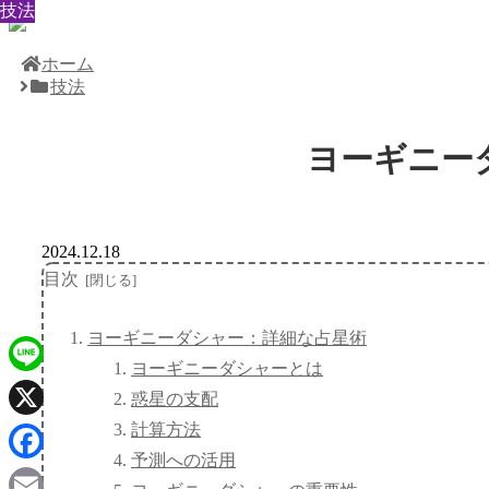
技法
技法
技法
技法
技法
技法
技法
技法
技法
ホーム
技法
ヨーギニー
2024.12.18
目次
ヨーギニーダシャー：詳細な占星術
ヨーギニーダシャーとは
Line
惑星の支配
計算方法
X
予測への活用
Facebook