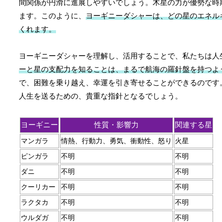
間関係が円滑に進展しやすいでしょう。木星の力が優勢な時
ます。このように、
ヨーギニーダシャーは、どの星のエネル
くれます。
ヨーギニーダシャーを理解し、活用することで、私たちは人
ーと星の支配力を知ることは、まるで航海の羅針盤を持つよ
で、困難を乗り越え、幸運を引き寄せることができるのです
人生を送るための、貴重な指針となるでしょう。
ヨーギニー
性質・影響力
関連する星
マンガラ
情熱、行動力、勇気、衝動性、怒り
火星
ピンガラ
不明
不明
ダニ
不明
不明
クーリカー
不明
不明
ラクタカ
不明
不明
ウルダガ
不明
不明