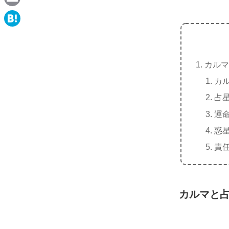
e
a
E
c
m
H
e
a
a
b
i
カルマ
t
o
l
カ
e
o
占
n
k
運
a
惑
責
カルマと