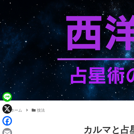
L
ホーム
技法
i
X
n
カルマと占
F