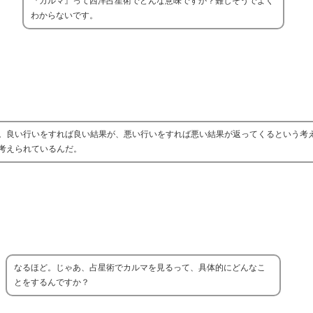
『カルマ』って西洋占星術でどんな意味ですか？難しそうでよく
わからないです。
。良い行いをすれば良い結果が、悪い行いをすれば悪い結果が返ってくるという考
考えられているんだ。
なるほど。じゃあ、占星術でカルマを見るって、具体的にどんなこ
とをするんですか？