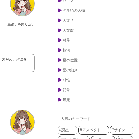
ハウス
占星術の人物
天文学
星占いを知りたい
天文歴
惑星
技法
え方だね。占星術
星の位置
星の動き
相性
記号
鑑定
人気のキーワード
惑星
アスペクト
サイン