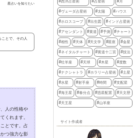
西洋占星術
占星術
月
星占いを知りたい
ヴェーダ占星術
太陽
ハウス
ホロスコープ
出生図
インド占星術
アセンダント
黄道
予測
チャート
ることで、その人
相性
天体
天文学
星座
金星
ネイタルチャート
黄道十二宮
技法
牡羊座
天球
木星
度数
ナクシャトラ
ホラリー占星術
土星
水星
射手座
時間
支配星
海王星
春分点
惑星配置
天文歴
天王星
山羊座
で、人の性格や
えてくれます。
サイト作成者
ることです。占
要かつ強力な影