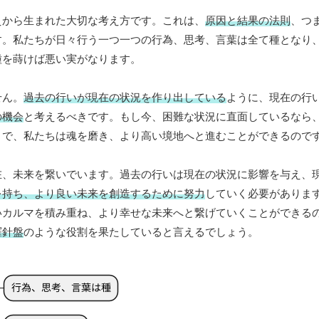
えから生まれた大切な考え方です。これは、
原因と結果の法則
、つ
す。私たちが日々行う一つ一つの行為、思考、言葉は全て種となり
種を蒔けば悪い実がなります。
せん。
過去の行いが現在の状況を作り出している
ように、現在の行
の機会
と考えるべきです。もし今、困難な状況に直面しているなら
とで、私たちは魂を磨き、より高い境地へと進むことができるので
在、未来を繋いでいます。過去の行いは現在の状況に影響を与え、
を持ち、より良い未来を創造するために努力
していく必要がありま
いカルマを積み重ね、より幸せな未来へと繋げていくことができる
羅針盤
のような役割を果たしていると言えるでしょう。