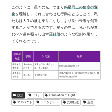
このように、星々の光、つまり
惑星同士の角度の変
化
を理解し、それに合わせた行動をとることで、私
たちは人生の波を乗りこなし、より良い未来を創造
することができるのです。星々の光は、私たちが進
むべき道を照らし出す
羅針盤
のような役割を果たし
てくれるのです。
惑星の
状態
対応策
結果
角度
困難を示
嵐の前の
慎重な行動、柔軟な対
困難を最小限に抑える
す角度
静けさ
応、焦らず冷静
幸運を示
幸運の波に乗り、最大限に恩恵を受ける、物
追い風
積極的な行動
す角度
事が順調に進み成長
技法
「T」
Translation of Light
アスペクト
トランジット
光線転送
惑星