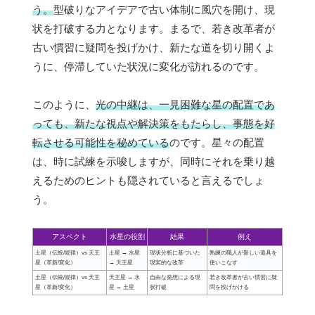
う。
型破りなアイデアで古い体制に風穴を開け、現
状を打破する力となります。まるで、若き改革者が
古い慣習に疑問を投げかけ、新たな道を切り開くよ
うに、停滞していた状況に変化が訪れるのです。
このように、
光の中継は、一見困難な星の配置であ
っても、新たな視点や解決策をもたらし、事態を好
転させる可能性を秘めている
のです。星々の配置
は、時に試練を示唆しますが、同時にそれを乗り越
えるためのヒントも隠されていると言えるでしょ
う。
アスペクト
水星の役割
結果
例え
土星（伝統/規律）vs 天王
土星 → 水星
現状分析に基づいた
熟練の職人が新しい道具を
星（革新/変化）
→ 天王星
現実的な改革
使いこなす
土星（伝統/規律）vs 天王
天王星 → 水
自由な発想による現
若き改革者が古い慣習に疑
星（革新/変化）
星 → 土星
状打破
問を投げかける