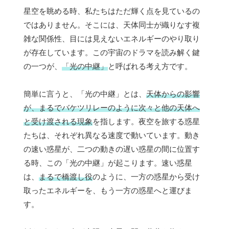
星空を眺める時、私たちはただ輝く点を見ているの
ではありません。そこには、天体同士が織りなす複
雑な関係性、目には見えないエネルギーのやり取り
が存在しています。この宇宙のドラマを読み解く鍵
の一つが、
「光の中継」
と呼ばれる考え方です。
簡単に言うと、「光の中継」とは、
天体からの影響
が、まるでバケツリレーのように次々と他の天体へ
と受け渡される現象
を指します。夜空を旅する惑星
たちは、それぞれ異なる速度で動いています。動き
の速い惑星が、二つの動きの遅い惑星の間に位置す
る時、この「光の中継」が起こります。速い惑星
は、
まるで橋渡し役
のように、一方の惑星から受け
取ったエネルギーを、もう一方の惑星へと運びま
す。