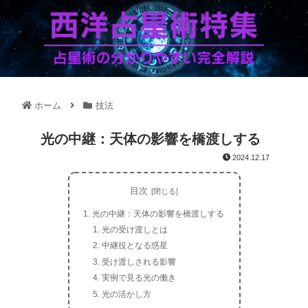
ホーム
技法
光の中継：天体の影響を橋渡しする
2024.12.17
目次
光の中継：天体の影響を橋渡しする
光の受け渡しとは
中継役となる惑星
受け渡しされる影響
実例で見る光の働き
光の活かし方