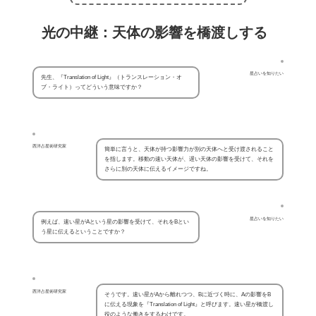
光の中継：天体の影響を橋渡しする
星占いを知りたい
先生、『Translation of Light』（トランスレーション・オ
ブ・ライト）ってどういう意味ですか？
西洋占星術研究家
簡単に言うと、天体が持つ影響力が別の天体へと受け渡されること
を指します。移動の速い天体が、遅い天体の影響を受けて、それを
さらに別の天体に伝えるイメージですね。
星占いを知りたい
例えば、速い星がAという星の影響を受けて、それをBとい
う星に伝えるということですか？
西洋占星術研究家
そうです。速い星がAから離れつつ、Bに近づく時に、Aの影響をB
に伝える現象を『Translation of Light』と呼びます。速い星が橋渡し
役のような働きをするわけです。