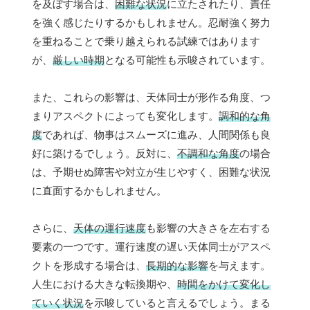
を及ぼす場合は、
困難な状況
に立たされたり、責任
を強く感じたりするかもしれません。忍耐強く努力
を重ねることで乗り越えられる試練ではあります
が、
厳しい時期
となる可能性も示唆されています。
また、これらの影響は、天体同士が形作る角度、つ
まりアスペクトによっても変化します。
調和的な角
度
であれば、物事はスムーズに進み、人間関係も良
好に築けるでしょう。反対に、
不調和な角度
の場合
は、予期せぬ障害や対立が生じやすく、困難な状況
に直面するかもしれません。
さらに、
天体の運行速度
も影響の大きさを左右する
要素の一つです。運行速度の遅い天体同士がアスペ
クトを形成する場合は、
長期的な影響
を与えます。
人生における大きな転換期や、
時間をかけて変化し
ていく状況
を示唆していると言えるでしょう。まる