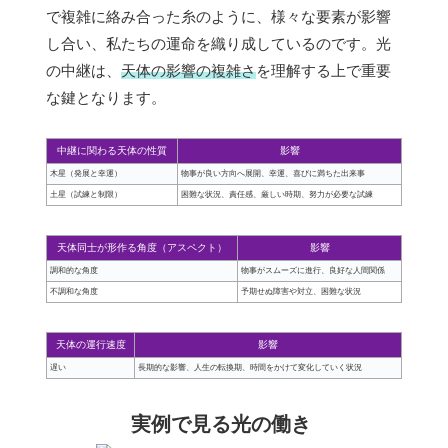
で複雑に絡み合った糸のように、様々な要素が影響
し合い、私たちの運命を織り成しているのです。光
の中継は、
天体の影響の複雑さ
を理解する上で重要
な鍵となります。
中継に関わる天体の性質
影響
木星（発展と幸運）
物事が良い方向へ展開、幸運、喜びに満ちた出来事
土星（試練と制限）
困難な状況、責任感、厳しい時期、努力が必要な試練
天体同士が形作る角度（アスペクト）
影響
調和的な角度
物事がスムーズに進行、良好な人間関係
不調和な角度
予期せぬ障害や対立、困難な状況
天体の運行速度
影響
遅い
長期的な影響、人生の転換期、時間をかけて変化していく状況
実例で見る光の働き