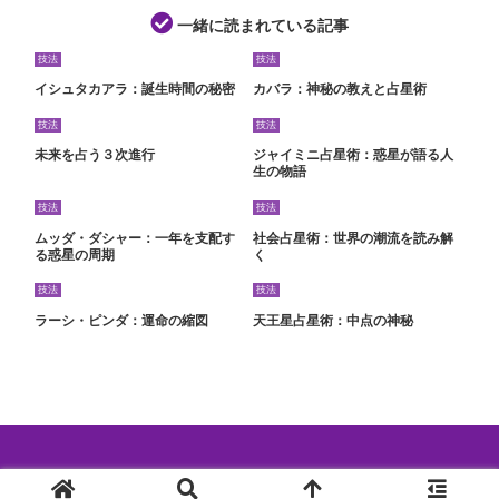
一緒に読まれている記事
技法
技法
イシュタカアラ：誕生時間の秘密
カバラ：神秘の教えと占星術
技法
技法
未来を占う３次進行
ジャイミニ占星術：惑星が語る人
生の物語
技法
技法
ムッダ・ダシャー：一年を支配す
社会占星術：世界の潮流を読み解
る惑星の周期
く
技法
技法
ラーシ・ピンダ：運命の縮図
天王星占星術：中点の神秘
© 2024 西洋占星術特集.