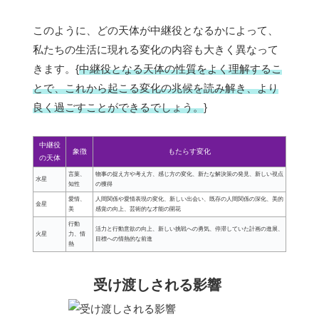
このように、どの天体が中継役となるかによって、
私たちの生活に現れる変化の内容も大きく異なって
きます。{
中継役となる天体の性質をよく理解するこ
とで、これから起こる変化の兆候を読み解き、より
良く過ごすことができるでしょう。
}
中継役
象徴
もたらす変化
の天体
言葉、
物事の捉え方や考え方、感じ方の変化、新たな解決策の発見、新しい視点
水星
知性
の獲得
愛情、
人間関係や愛情表現の変化、新しい出会い、既存の人間関係の深化、美的
金星
美
感覚の向上、芸術的な才能の開花
行動
活力と行動意欲の向上、新しい挑戦への勇気、停滞していた計画の進展、
火星
力、情
目標への情熱的な前進
熱
受け渡しされる影響