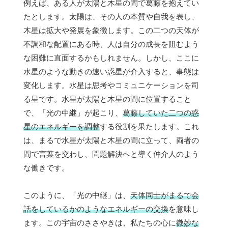
例えば、ある人が太陽と木星の間で葛藤を抱えてい
たとします。太陽は、その人の本質や自我を表し、
木星は拡大や発展を象徴します。この二つの天体が
不調和な配置にある時、人は自分の成長を阻むよう
な困難に直面するかもしれません。しかし、ここに
水星のような動きの速い惑星が介入すると、事態は
変化します。水星は思考やコミュニケーションを司
る星です。水星が太陽と木星の間に位置すること
で、「光の中継」が起こり、
葛藤していた二つの惑
星のエネルギーを調整
する役割を果たします。これ
は、まるで水星が太陽と木星の間に立って、両者の
間で言葉を交わし、問題解決へと導く仲介人のよう
な働きです。
このように、「光の中継」は、
天体同士がまるで会
話をしているかのようなエネルギーの交換
を意味し
ます。この宇宙のささやきは、私たちの心に
微妙な