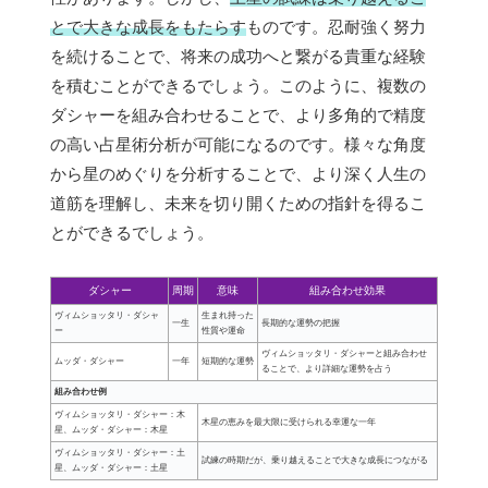
とで大きな成長をもたらす
ものです。忍耐強く努力
を続けることで、将来の成功へと繋がる貴重な経験
を積むことができるでしょう。このように、複数の
ダシャーを組み合わせることで、より多角的で精度
の高い占星術分析が可能になるのです。様々な角度
から星のめぐりを分析することで、より深く人生の
道筋を理解し、未来を切り開くための指針を得るこ
とができるでしょう。
ダシャー
周期
意味
組み合わせ効果
ヴィムショッタリ・ダシャ
生まれ持った
一生
長期的な運勢の把握
ー
性質や運命
ヴィムショッタリ・ダシャーと組み合わせ
ムッダ・ダシャー
一年
短期的な運勢
ることで、より詳細な運勢を占う
組み合わせ例
ヴィムショッタリ・ダシャー：木
木星の恵みを最大限に受けられる幸運な一年
星、ムッダ・ダシャー：木星
ヴィムショッタリ・ダシャー：土
試練の時期だが、乗り越えることで大きな成長につながる
星、ムッダ・ダシャー：土星