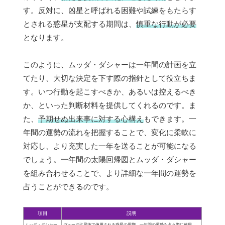
す。反対に、凶星と呼ばれる困難や試練をもたらす
とされる惑星が支配する期間は、
慎重な行動が必要
となります。
このように、ムッダ・ダシャーは一年間の計画を立
てたり、大切な決定を下す際の指針として役立ちま
す。いつ行動を起こすべきか、あるいは控えるべき
か、といった判断材料を提供してくれるのです。ま
た、
予期せぬ出来事に対する心構え
もできます。一
年間の運勢の流れを把握することで、変化に柔軟に
対応し、より充実した一年を送ることが可能になる
でしょう。一年間の太陽回帰図とムッダ・ダシャー
を組み合わせることで、より詳細な一年間の運勢を
占うことができるのです。
項目
説明
ムッダ・ダシャー
ヴェーダ占星術で使用される惑星の周期。一年間の運勢を占う際に使用。