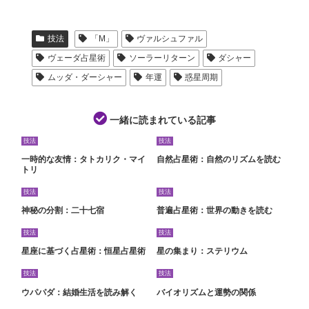
技法
「M」
ヴァルシュファル
ヴェーダ占星術
ソーラーリターン
ダシャー
ムッダ・ダーシャー
年運
惑星周期
一緒に読まれている記事
技法
技法
一時的な友情：タトカリク・マイ
自然占星術：自然のリズムを読む
トリ
技法
技法
神秘の分割：二十七宿
普遍占星術：世界の動きを読む
技法
技法
星座に基づく占星術：恒星占星術
星の集まり：ステリウム
技法
技法
ウパパダ：結婚生活を読み解く
バイオリズムと運勢の関係