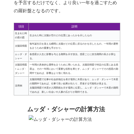
を予言するだけでなく、より良い一年を過ごすため
の羅針盤となるのです。
項目
説明
生まれた時
生まれた時に太陽が空のどの位置にあったかを示したもの
の星の図
毎年誕生日を迎える瞬間に太陽がどの位置に戻るのかを示したもの。一年間の運勢
太陽回帰図
を占うための重要な手がかり。
ムッダ・ダ
各惑星が人生に影響を与える期間を示す技法。惑星ごとに担当期間の長さが異な
シャー
る。
太陽回帰図
一年間の具体的な運勢を占うために用いられる。太陽回帰図で特定の位置にある惑
+ ムッダ・
星は、その一年間において重要な役割を果たす。ムッダ・ダシャーでその惑星の期
ダシャー
間中であれば、影響はより強く現れる。
太陽回帰図で仕事や社会的地位を表す場所に木星があり、ムッダ・ダシャーで木星
の期間中であれば、仕事で良い結果が出たり、昇進する可能性が高まる。
活用例
太陽回帰図で木星が人間関係を示す場所に位置し、ムッダ・ダシャーで木星の期間
であれば、新しい出会いや人脈の広がりが期待できる。
ムッダ・ダシャーの計算方法