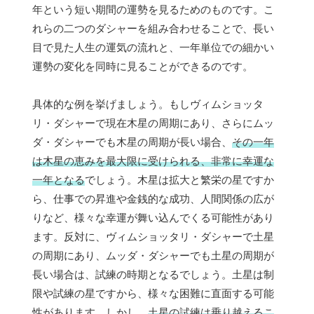
年という短い期間の運勢を見るためのものです。こ
れらの二つのダシャーを組み合わせることで、長い
目で見た人生の運気の流れと、一年単位での細かい
運勢の変化を同時に見ることができるのです。
具体的な例を挙げましょう。もしヴィムショッタ
リ・ダシャーで現在木星の周期にあり、さらにムッ
ダ・ダシャーでも木星の周期が長い場合、
その一年
は木星の恵みを最大限に受けられる、非常に幸運な
一年となる
でしょう。木星は拡大と繁栄の星ですか
ら、仕事での昇進や金銭的な成功、人間関係の広が
りなど、様々な幸運が舞い込んでくる可能性があり
ます。反対に、ヴィムショッタリ・ダシャーで土星
の周期にあり、ムッダ・ダシャーでも土星の周期が
長い場合は、試練の時期となるでしょう。土星は制
限や試練の星ですから、様々な困難に直面する可能
性があります。しかし、
土星の試練は乗り越えるこ