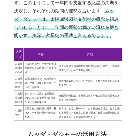
す。このようにして一年間を支配する惑星の周期を
決定し、それぞれの期間の運勢を占います。
ムッ
ダ・ダシャーは、太陽回帰図と支配星の概念を組み
合わせることで、一年間の運勢の細かい流れを解き
明かす、奥深い占星術の手法と言えるでしょう
。
ステ
内容
詳細
ップ
1. 太陽
生まれた日から一年後の太陽
誕生日を迎える瞬間の星の配置を示した図で、一年間の
回帰図
の位置を正確に捉えた図を作
運勢を占うための重要な資料
の作成
成
2. 惑星
太陽回帰図上で、各惑星がど
黄道帯は12のハウスに分割され、それぞれ特定の星の支
の位置
のハウス（部屋）に位置して
配を受ける
確認
いるかを確認
3. 支配
各ハウスに位置する惑星が、
支配星の周期は、支配星の強さや他の惑星との関係など
星の周
そのハウスの支配星の力添え
によって変化する
期計算
を受ける期間を計算
計算された支配星の周期に基
例えば、おうし座のハウスに木星がある場合、おうし座
4. 運勢
づき、一年間の運勢の変化を
の支配星である金星の影響を受け、金星の支配期間の長
予測
予測
さを計算し、その期間の運勢を占う
ムッダ・ダシャーの活用方法