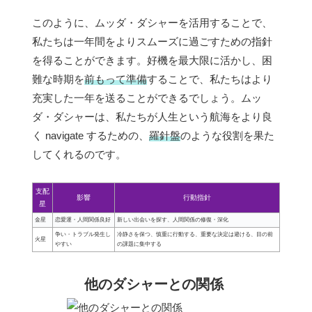
このように、ムッダ・ダシャーを活用することで、
私たちは一年間をよりスムーズに過ごすための指針
を得ることができます。好機を最大限に活かし、困
難な時期を
前もって準備
することで、私たちはより
充実した一年を送ることができるでしょう。ムッ
ダ・ダシャーは、私たちが人生という航海をより良
く navigate するための、
羅針盤
のような役割を果た
してくれるのです。
支配
影響
行動指針
星
金星
恋愛運・人間関係良好
新しい出会いを探す、人間関係の修復・深化
争い・トラブル発生し
冷静さを保つ、慎重に行動する、重要な決定は避ける、目の前
火星
やすい
の課題に集中する
他のダシャーとの関係