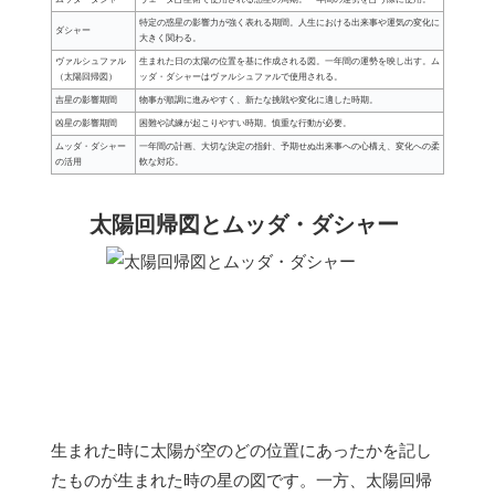
特定の惑星の影響力が強く表れる期間。人生における出来事や運気の変化に
ダシャー
大きく関わる。
ヴァルシュファル
生まれた日の太陽の位置を基に作成される図。一年間の運勢を映し出す。ム
（太陽回帰図）
ッダ・ダシャーはヴァルシュファルで使用される。
吉星の影響期間
物事が順調に進みやすく、新たな挑戦や変化に適した時期。
凶星の影響期間
困難や試練が起こりやすい時期。慎重な行動が必要。
ムッダ・ダシャー
一年間の計画、大切な決定の指針、予期せぬ出来事への心構え、変化への柔
の活用
軟な対応。
太陽回帰図とムッダ・ダシャー
生まれた時に太陽が空のどの位置にあったかを記し
たものが生まれた時の星の図です。一方、太陽回帰