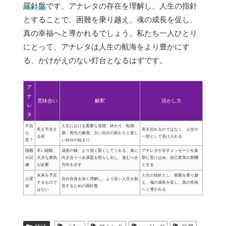
羅針盤
です。アナレタの存在を理解し、人生の指針
とすることで、困難を乗り越え、魂の成長を促し、
真の幸福へと導かれるでしょう。私たち一人ひとり
にとって、アナレタは人生の航海をより豊かにす
る、かけがえのない灯台となるはずです。
ア
ナ
意味合い
解釈
活かし方
レ
タ
不吉
人生における重要な道標、終わり・転換
死を予兆す
死を恐れるのではなく、人生の
な
期・再生の象徴、古い自分の終わりと新し
る星
一部として受け入れる
星？
い自分の始まり
困難
辛い経験、
成長の糧、より強く賢くしてくれる、真に
アナレタが示すメッセージを真
や試
大きな勇気
向き合うべき課題を照らし出し、進むべき
摯に受け止め、自己変革の契機
練
が必要
方向を示す
とする
未来を予言
人生の指針とし、困難を乗り越
占星
自分自身を深く理解し、より良い人生を創
するもので
え、魂の成長を促し、真の幸福
術
造するための羅針盤
はない
へと導かれる