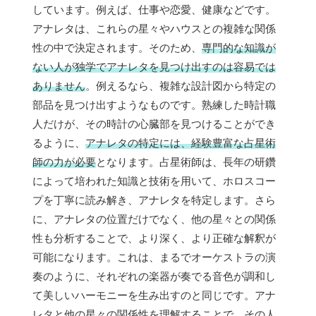
しています。例えば、仕事や恋愛、健康などです。
アナレタは、これらの星々やハウスとの複雑な関係
性の中で決定されます。そのため、
専門的な知識が
ない人が独学でアナレタを見つけ出すのは容易では
ありません
。例えるなら、複雑な設計図から特定の
部品を見つけ出すようなものです。熟練した時計職
人だけが、その時計の心臓部を見つけることができ
るように、
アナレタの特定には、経験豊富な占星術
師の力が必要
となります。占星術師は、長年の研鑽
によって培われた知識と技術を用いて、ホロスコー
プを丁寧に読み解き、アナレタを特定します。さら
に、アナレタの位置だけでなく、他の星々との関係
性も分析することで、より深く、より正確な解釈が
可能になります。これは、まるでオーケストラの演
奏のように、それぞれの楽器が奏でる音色が調和し
て美しいハーモニーを生み出すのと同じです。アナ
レタと他の星々の関係性を理解することで、その人