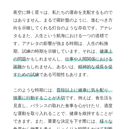
夜空に輝く星々は、私たちの運命を支配するもので
はありません。まるで羅針盤のように、進むべき方
向を示唆してくれる灯台のような存在です。アナレ
タもまた、人生という航海における一つの道標で
す。アナレタの影響が強まる時期は、人生の転換
期、試練の時期を示唆しています。それは、
健康上
の問題
かもしれませんし、
仕事や人間関係における
困難
かもしれません。あるいは、
精神的な成長を促
すための試練
である可能性もあります。
このような時期には、
普段以上に健康に気を配り、
慎重に行動することが大切
です。例えば、食生活を
見直し、バランスの取れた食事を心がけたり、適度
な運動を取り入れることで、健康を維持することが
できます。また、重要な決定を下す際には、
様々な
角度から物事を考え、じっくりと時間をかけて判断