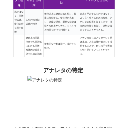
タの意
示唆する時
アナレタと占星術
動
味
期
死ではな
普段以上に健康に気を配り、慎
未来を予言するものではなく、
く、困難
重に行動する。食生活の見直
より良く生きるための知恵。ア
や試練、
人生の転換期、
し、適度な運動、重要な決定は
ナレタの位置を知ることで、潜
変化の時
試練の時期
様々な角度から考え、じっくり
在的な危険を察知し、適切な備
を示す道
と時間をかけて判断する。
えをすることができる。
標
健康上の問題、
アナレタからのメッセージを受
仕事や人間関係
け止め、人生の羅針盤として活
衝動的な行動は避け、冷静さを
における困難、
用することで、自らの手で運命
保つ。
精神的な成長を
を切り開いていくことができ
促すための試練
る。
アナレタの特定