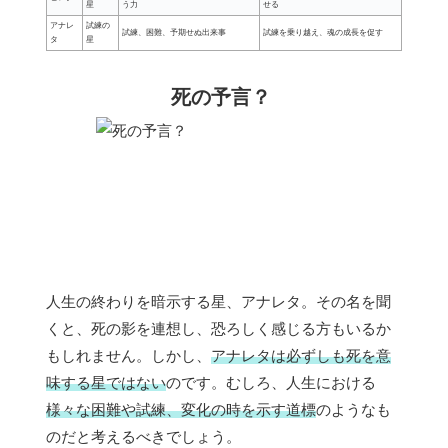
星
う力
せる
アナレ
試練の
試練、困難、予期せぬ出来事
試練を乗り越え、魂の成長を促す
タ
星
死の予言？
人生の終わりを暗示する星、アナレタ。その名を聞
くと、死の影を連想し、恐ろしく感じる方もいるか
もしれません。しかし、
アナレタは必ずしも死を意
味する星ではない
のです。むしろ、人生における
様々な困難や試練、変化の時を示す道標
のようなも
のだと考えるべきでしょう。