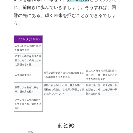
れ、前向きに歩んでいきましょう。そうすれば、困
難の先にある、輝く未来を掴むことができるでしょ
う。
アナレタ(占星術)
人生における試練や逆境
を象徴する星
必ずしも不幸を告げる凶
星ではなく、成長のため
の課題を示す星
真に向き合うべき課題を浮き
苦手な分野や過去の心の傷に触れるよ
人生の道案内人
彫りにし、乗り越えることで
うな出来事を引き寄せる
大きな成長を促す
困難に立ち向かい、乗り越える度に、
試練の先には、必ず成長と学
影響は人それぞれ異な
精神的に成熟し、より深い洞察力と強
びがあり、それこそが真の幸
り、現れ方も様々
さを身につけていく
福へと続く道
アナレタを人生の教師と
して受け入れ、前向きに
歩む
まとめ