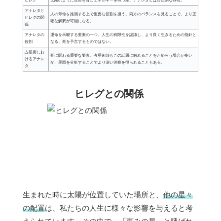
ヒレグ
太陽のように生命を育むエネルギーを持つ星。アナレタとは対照的な存在。
アナレタと
人の寿命を推測する上で重要な役割を担う。両方のバランスを見ることで、より正
ヒレグの関
確な解釈が可能になる。
係
アナレタの
運命を示唆する要素の一つ。人生の有限性を認識し、より良く生きるための指針と
役割
なる。死を予言するものではない。
占星術にお
死に関わる重要な要素。占星術師もこの話題に触れることをためらう場合が多い
けるアナレ
が、星図を分析することでより深い洞察を得られることもある。
タ
ヒレグとの関係
生まれた時に太陽が位置していた場所と、
他の星々
の配置
は、私たちの人生に様々な影響を与えると考