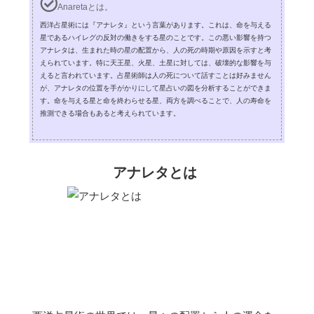
Anaretaとは。
西洋占星術には『アナレタ』という言葉があります。これは、命を与える
星であるハイレグの反対の働きをする星のことです。この悪い影響を持つ
アナレタは、生まれた時の星の配置から、人の死の時期や原因を示すと考
えられています。特に天王星、火星、土星に対しては、破壊的な影響を与
えると言われています。占星術師は人の死について話すことは好みません
が、アナレタの位置を手がかりにして星占いの図を分析することができま
す。命を与える星と命を終わらせる星、両方を調べることで、人の寿命を
推測できる場合もあると考えられています。
アナレタとは