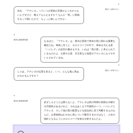
星占いを知りたい
先生、『アナレタ』っていう占星術の言葉がよくわからな
いんですけど、教えてもらえますか？ なんか『死』に関係
するって聞いたので、ちょっと怖いんですが…
西洋占星術研究家
なるほど。『アナレタ』は、西洋占星術で寿命や死に関わる重要な
概念だね。簡単に言うと、ホロスコープの中で、寿命を与える星
『ハイレグ』の反対の働きをする、いわば『死の星』と考えられて
いるものだよ。火星や土星、天王星など凶星がアナレタになりやす
いとされているね。
星占いを知りたい
じゃあ、アナレタの位置を見ると、いつ、どんな風に死ぬ
かわかるんですか？
西洋占星術研究家
必ずしもそうとは限らないよ。アナレタは死の時期や原因を示唆す
る可能性があるけれど、それはあくまで可能性の一つ。ハイレグと
アナレタ、そして他の星の配置などを総合的に見て判断するものな
んだ。占星術師はむやみに死について断言するのではなく、人生の
指針となるようにホロスコープ全体を分析するんだよ。