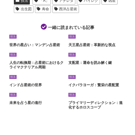
技法
「A」
アナレタ
ハイレグ
凶星
出生図
寿命
西洋占星術
一緒に読まれている記事
技法
技法
世界の星占い：マンデン占星術
天王星占星術：革新的な視点
技法
技法
人生の転換期：占星術におけるク
支配星：運命を読み解く鍵
ライマクテリアル周期
技法
技法
インド占星術の世界
イクバラヨーガ：繁栄の星配置
技法
技法
未来を占う星の進行
プライマリーディレクション：進
化するホロスコープ