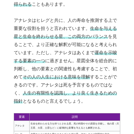
得られる
こともあります。
アナレタはヒレグと共に、人の寿命を推測する上で
重要な役割を担うと言われています。
生命を与える
星と生命を終わらせる星、この両方のバランス
を見
ることで、より正確な解釈が可能になると考えられ
ています。ただし、アナレタはあくまで
運命を示唆
する要素の一つ
に過ぎません。星図全体を総合的に
判断し、他の要素との関連性も考慮することで、初
めて
その人の人生における意味を理解
することがで
きるのです。アナレタは死を予言するものではな
く、
人生の有限性を認識し、より良く生きるための
指針
となるものと言えるでしょう。
要素
説明
生命を終わらせる力を持つとされる星。死の時期やその原因を示唆し、他の星（天
アナレタ
王星、火星、土星など）に破壊的な影響を与えるとも解釈される。