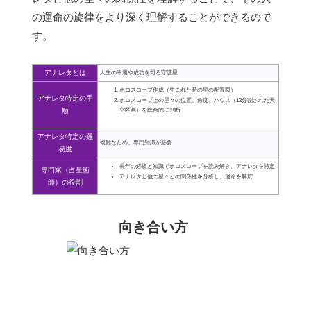
の運命の旋律をより深く理解することができるので
す。
アナレタとは
人生の幸運や成功を司る守護星
ホロスコープ作成（生まれた時の星の配置図）
アナレタ特定の手
ホロスコープ上の星々の位置、角度、ハウス（12分割された天
順
空区画）を総合的に判断
アナレタ特定の難
複雑なため、専門知識が必要
易度
長年の経験と知識でホロスコープを読み解き、アナレタを特定
専門家（占星術
アナレタと他の星々との関係性を分析し、運命を解釈
師）の役割
向き合い方