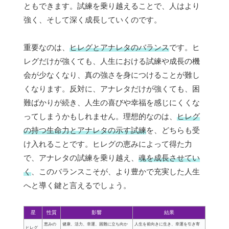
ともできます。試練を乗り越えることで、人はより
強く、そして深く成長していくのです。
重要なのは、
ヒレグとアナレタのバランス
です。ヒ
レグだけが強くても、人生における試練や成長の機
会が少なくなり、真の強さを身につけることが難し
くなります。反対に、アナレタだけが強くても、困
難ばかりが続き、人生の喜びや幸福を感じにくくな
ってしまうかもしれません。理想的なのは、
ヒレグ
の持つ生命力とアナレタの示す試練
を、どちらも受
け入れることです。ヒレグの恵みによって得た力
で、アナレタの試練を乗り越え、
魂を成長させてい
く
、このバランスこそが、より豊かで充実した人生
へと導く鍵と言えるでしょう。
星
性質
影響
結果
恵みの
健康、活力、幸運、困難に立ち向か
人生を前向きに生き、幸運を引き寄
ヒレグ