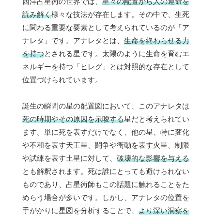
西洋占星術の世界では、
星々の配置から人の運命を
読み解く
様々な技法が存在します。その中で、生死
に関わる重要な要素として考えられているのが「ア
ナレタ」です。アナレタとは、
生命を終わらせる力
を持つ
とされる星です。太陽のように生命を育むエ
ネルギーを持つ「ヒレグ」とは対照的な存在として
位置づけられています。
誕生の瞬間の星の配置図において、このアナレタは
死の時期やその原因を示唆する
星だと考えられてい
ます。単に死を表すだけでなく、他の星、特に変化
や不和を表す天王星、闘争や衝動を表す火星、制限
や試練を表す土星に対して、
破壊的な影響を与える
とも解釈されます。死は誰にとっても避けられない
ものであり、占星術師もこの話題に触れることをた
めらう場合が多いです。しかし、アナレタの位置を
手がかりに星図を分析することで、
より深い洞察を