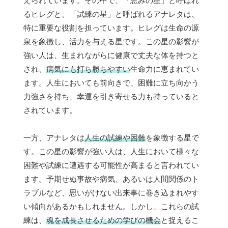
えられています。その中で、「恵みの星」と呼ばれ
るヒレグと、「試練の星」と呼ばれるアナレタは、
特に重要な役割を担っています。ヒレグは生命の源
泉を象徴し、活力を与える星です。この星の影響が
強い人は、生まれながらに健康で丈夫な体を持つと
され、
病気にも打ち勝ちやすい
生命力に恵まれてい
ます。人生においても前向きで、困難に立ち向かう
力強さを持ち、幸運を引き寄せる力も持っていると
されています。
一方、アナレタは
人生の試練や困難
を象徴する星で
す。この星の影響が強い人は、人生において様々な
困難や試練に遭遇する可能性が高まると言われてい
ます。予期せぬ事故や病気、あるいは人間関係のト
ラブルなど、思いがけない出来事に巻き込まれやす
い傾向があるかもしれません。しかし、これらの試
練は、
魂を成長させるための学びの機会
と捉えるこ