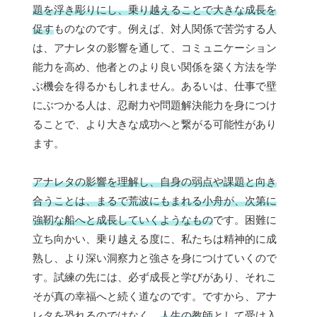
題を浮き彫りにし、乗り越えることで大きな成長を
促す
ものなのです。例えば、対人関係で苦労する人
は、アナレタの影響を通して、コミュニケーション
能力を高め、他者とのより良い関係を築く方法を学
ぶ機会を得るかもしれません。あるいは、仕事で壁
にぶつかる人は、忍耐力や問題解決能力を身につけ
ることで、より大きな成功へと繋がる可能性があり
ます。
アナレタの影響を理解し、自身の弱点や課題と向き
合うことは、まるで荒波にもまれる小舟が、次第に
強靭な船へと成長していくようなもの
です。困難に
立ち向かい、乗り越える度に、私たちは精神的に成
熟し、より深い洞察力と強さを身につけていくので
す。試練の先には、必ず成長と学びがあり、それこ
そが真の幸福へと続く道なのです。ですから、アナ
レタを恐れるのではなく、
人生の教師
として受け入