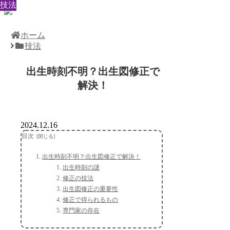
技法
技法
技法
技法
技法
技法
技法
技法
技法
ホーム
技法
出生時刻不明？出生図修正で
解決！
2024.12.16
目次
出生時刻不明？出生図修正で解決！
出生時刻の謎
修正の技法
出生図修正の重要性
修正で得られるもの
専門家の存在