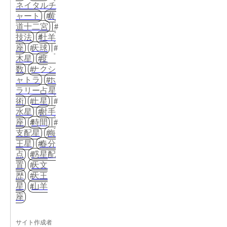
ネイタルチ
ャート
黄
道十二宮
技法
牡羊
座
天球
木星
度
数
ナクシ
ャトラ
ホ
ラリー占星
術
土星
水星
射手
座
時間
支配星
海
王星
春分
点
惑星配
置
天文
歴
天王
星
山羊
座
サイト作成者