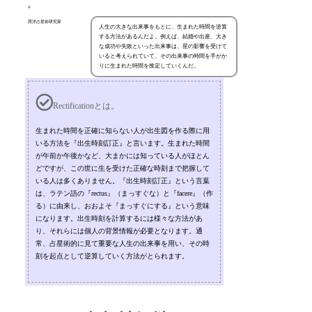
西洋占星術研究家
人生の大きな出来事をもとに、生まれた時間を逆算
する方法があるんだよ。例えば、結婚や出産、大き
な成功や失敗といった出来事は、星の影響を受けて
いると考えられていて、その出来事の時間を手がか
りに生まれた時間を推定していくんだ。
Rectificationとは。
生まれた時間を正確に知らない人が出生図を作る際に用
いる方法を『出生時刻訂正』と言います。生まれた時間
が午前か午後かなど、大まかには知っている人がほとん
どですが、この世に生を受けた正確な時刻まで把握して
いる人は多くありません。『出生時刻訂正』という言葉
は、ラテン語の『rectus』（まっすぐな）と『facere』（作
る）に由来し、おおよそ『まっすぐにする』という意味
になります。出生時刻を計算するには様々な方法があ
り、それらには個人の背景情報が必要となります。通
常、占星術的に見て重要な人生の出来事を用い、その時
刻を起点として逆算していく方法がとられます。