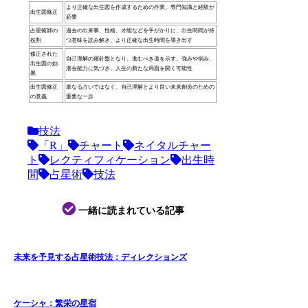
より正確な出生図を作成するための作業。専門知識と経験が
出生図修正
必要
占星術師の
過去の出来事、性格、才能などを手がかりに、出生時間が持
役割
つ意味を読み解き、より正確な出生時間を導き出す
修正された
自己理解の羅針盤となり、進むべき道を示す。強みや弱み、
出生図の効
潜在能力に気づき、人生の新たな局面を開く可能性
果
出生図修正
単なる占いではなく、自己理解とより良い未来創造のための
の意義
重要な一歩
技法
「R」
チャート
ネイタルチャー
ト
レクティフィケーション
出生時
間
占星術
技法
一緒に読まれている記事
未来を予見する占星術技法：ディレクションズ
ケーシャ：繁栄の星宿