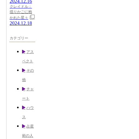
2024.12.16
クレイドル：
揺りかごに抱
かれた星々
2024.12.18
カテゴリー
アス
ペクト
その
他
チャ
ート
ハウ
ス
占星
術の人