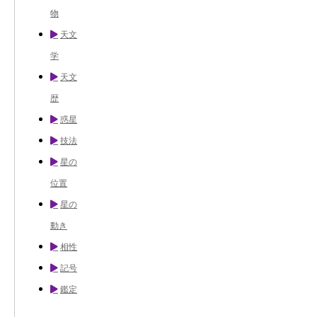
物
天文
学
天文
歴
惑星
技法
星の
位置
星の
動き
相性
記号
鑑定