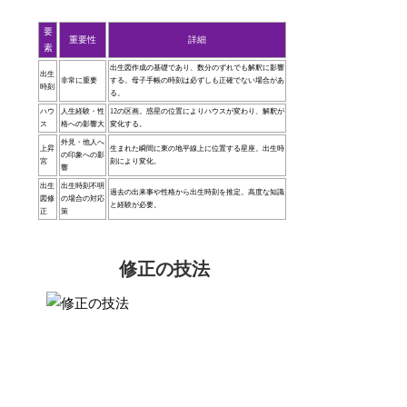
要
重要性
詳細
素
出生図作成の基礎であり、数分のずれでも解釈に影響
出生
非常に重要
する。母子手帳の時刻は必ずしも正確でない場合があ
時刻
る。
ハウ
人生経験・性
12の区画。惑星の位置によりハウスが変わり、解釈が
ス
格への影響大
変化する。
外見・他人へ
上昇
生まれた瞬間に東の地平線上に位置する星座。出生時
の印象への影
宮
刻により変化。
響
出生
出生時刻不明
過去の出来事や性格から出生時刻を推定。高度な知識
図修
の場合の対応
と経験が必要。
正
策
修正の技法