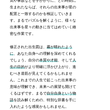
気や事故などを手がかりに、どの時刻に
生まれたならば、それらの出来事が星の
配置と一致するのかを検証していきま
す。まるでパズルを解くように、様々な
出来事を星々の動きに当てはめていく緻
密な作業です。
修正された出生図は、
霧が晴れたよう
に
、あなた自身への理解を深めてくれる
でしょう。自分の
本質や才能
、そして
人
生の目的
がより明確に浮かび上がり、進
むべき道筋が見えてくるかもしれませ
ん。これまでの人生で起こった出来事の
意味が理解でき、未来への展望も開けて
くるはずです。まるで
自分自身という物
語
を読み解くための、特別な辞書を手に
入れたような感覚かもしれません。