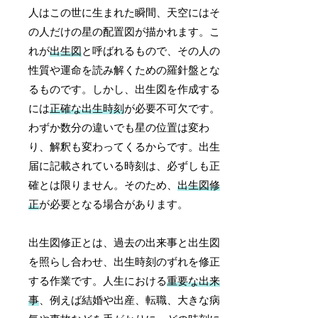
人はこの世に生まれた瞬間、天空にはそ
の人だけの星の配置図が描かれます。こ
れが
出生図
と呼ばれるもので、その人の
性質や運命を読み解くための羅針盤とな
るものです。しかし、出生図を作成する
には
正確な出生時刻
が必要不可欠です。
わずか数分の違いでも星の位置は変わ
り、解釈も変わってくるからです。出生
届に記載されている時刻は、必ずしも正
確とは限りません。そのため、
出生図修
正
が必要となる場合があります。
出生図修正とは、過去の出来事と出生図
を照らし合わせ、出生時刻のずれを修正
する作業です。人生における
重要な出来
事
、例えば結婚や出産、転職、大きな病