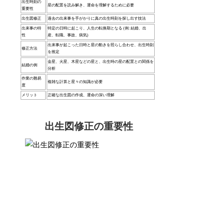
出生時刻の
星の配置を読み解き、運命を理解するために必要
重要性
出生図修正
過去の出来事を手がかりに真の出生時刻を探し出す技法
出来事の特
特定の日時に起こり、人生の転換期となる (例: 結婚、出
性
産、転職、事故、病気)
出来事が起こった日時と星の動きを照らし合わせ、出生時刻
修正方法
を推定
金星、火星、木星などの星と、出生時の星の配置との関係を
結婚の例
分析
作業の難易
複雑な計算と星々の知識が必要
度
メリット
正確な出生図の作成、運命の深い理解
出生図修正の重要性