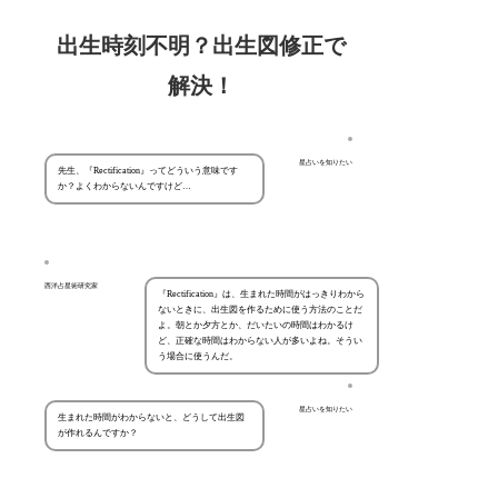
出生時刻不明？出生図修正で
解決！
星占いを知りたい
先生、『Rectification』ってどういう意味です
か？よくわからないんですけど…
西洋占星術研究家
『Rectification』は、生まれた時間がはっきりわから
ないときに、出生図を作るために使う方法のことだ
よ。朝とか夕方とか、だいたいの時間はわかるけ
ど、正確な時間はわからない人が多いよね。そうい
う場合に使うんだ。
星占いを知りたい
生まれた時間がわからないと、どうして出生図
が作れるんですか？