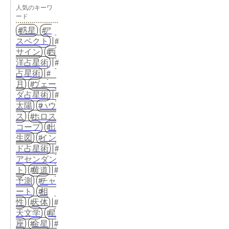
人気のキーワ
ード
惑星
ア
スペクト
サイン
西
洋占星術
占星術
月
ヴェー
ダ占星術
太陽
ハウ
ス
ホロス
コープ
出
生図
イン
ド占星術
アセンダン
ト
黄道
予測
チャ
ート
相
性
天体
天文学
星
座
金星