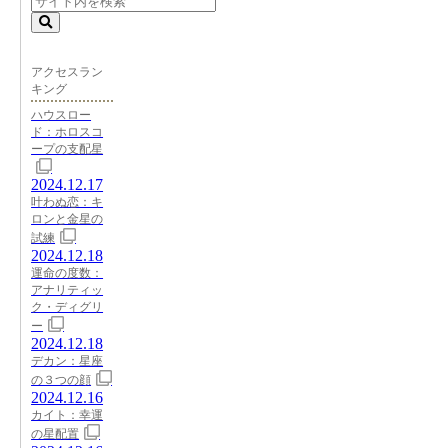
アクセスラン
キング
ハウスロー
ド：ホロスコ
ープの支配星
2024.12.17
叶わぬ恋：キ
ロンと金星の
試練
2024.12.18
運命の度数：
アナリティッ
ク・ディグリ
ー
2024.12.18
デカン：星座
の３つの顔
2024.12.16
カイト：幸運
の星配置