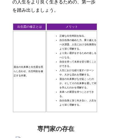
の人生をより良く生きるための、第一歩
を踏み出しましょう。
出生図の修正とは
メリット
正確な出生時刻を知る。
自分自身の秘めた力、乗り越える
べき課題、人生における転換期を
より深く理解する。
より良い選択をするための道しる
べとなる。
自信を持って未来を切り開くこと
ができる。
過去の出来事と出生図を照
人生における繰り返すパターン
らし合わせ、出生時刻を修
や、大きな流れを理解する。
正する作業。
過去の出来事がなぜ起こったの
か、そしてその出来事を通して何
を学んだのかを理解する。
未来への展望を持つことができ
る。
自分自身と深く向き合い、人生を
より深く理解する。
専門家の存在