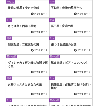
ハウス
記号
後続の部屋：安定と信頼
不動宮：創造の星座たち
2024.12.18
2024.12.18
記号
惑星
さそり座：西洋占星術
冥王星：変容の星
2024.12.18
2024.12.18
惑星
記号
副支配星：二重支配の謎
傷つける星座のお話
2024.12.17
2024.12.17
星の位置
星の位置
ヴィシャカ：秤と蠍の狭間で輝
燃える道：ビア・コンバスタ
く星
2024.12.17
2024.12.17
惑星
記号
女神ウェスタとあなたの星
損傷星座：占星術における古い
概念
2024.12.17
2024.12.17
記号
星の位置