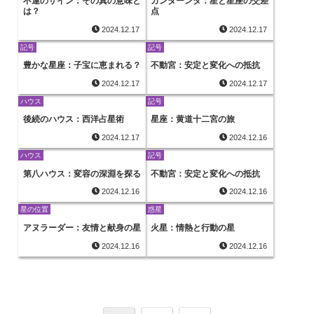
不運のサイン：その真の意味と
ガンダーンタ：星と星座の交差
は？
点
2024.12.17
2024.12.17
記号
記号
豊かな星座：子宝に恵まれる？
不動宮：安定と変化への抵抗
2024.12.17
2024.12.17
ハウス
記号
後続のハウス：西洋占星術
星座：黄道十二宮の旅
2024.12.17
2024.12.16
ハウス
記号
第八ハウス：変容の深淵を探る
不動宮：安定と変化への抵抗
2024.12.16
2024.12.16
星の位置
惑星
アヌラーダー：友情と献身の星
火星：情熱と行動の星
2024.12.16
2024.12.16