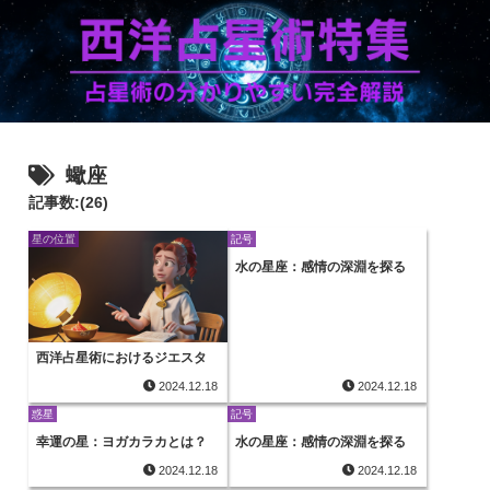
蠍座
記事数:(26)
星の位置
記号
水の星座：感情の深淵を探る
西洋占星術におけるジエスタ
2024.12.18
2024.12.18
惑星
記号
幸運の星：ヨガカラカとは？
水の星座：感情の深淵を探る
2024.12.18
2024.12.18