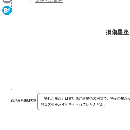
克服への道筋
Email
Hatena
損傷星座
『壊れた星座』は古い西洋占星術の用語で、特定の星座
西洋占星術研究家
的な欠損を示すと考えられていたんだよ。