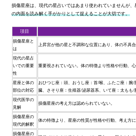
損傷星座は、現代の星占いではあまり使われていませんが、
の内面を読み解く手がかりとして捉えることが大切です。
項目
損傷星座と
上昇宮が他の星と不調和な位置にあり、体の不具合
は
現代の星占
いでの重要
重要視されていない。体の特徴より性格や行動、心
性
星座と体の
おひつじ座：頭、おうし座：首/喉、ふたご座：腕/
部位の対応
臓、さそり座：生殖器/泌尿器系、いて座：太もも/
現代医学の
損傷星座の考え方は認められていない。
見解
損傷星座の
体の特徴より、星座の性質が性格や行動、考え方に
現代的解釈
損傷星座の