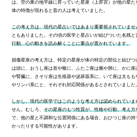
は、空の東の地平線に昇っていた星座（上昇宮）が他の星た
体の特徴が現れると昔の人は考えていました。
この考え方は、現代の星占いではあまり重要視されていませ
ともありました。その頃の医学と星占いが結びついた名残と
行動、心の動きを読み解くことに重点が置かれています。
損傷星座の考え方は、特定の星座が体の特定の部位と結びつ
は頭に、おうし座は首や喉に、ふたご座は腕や肺に、かに座
や腎臓に、さそり座は生殖器や泌尿器系に、いて座は太もも
やリンパ系にと、それぞれ対応関係があるとされていました
しかし、現代の医学ではこのような考え方は認められていま
せん。むしろ、
その星座のもつ性質が、性格や行動、考え方
で、他の星と不調和な位置関係にある場合、おひつじ座の持
かったりする可能性があります。