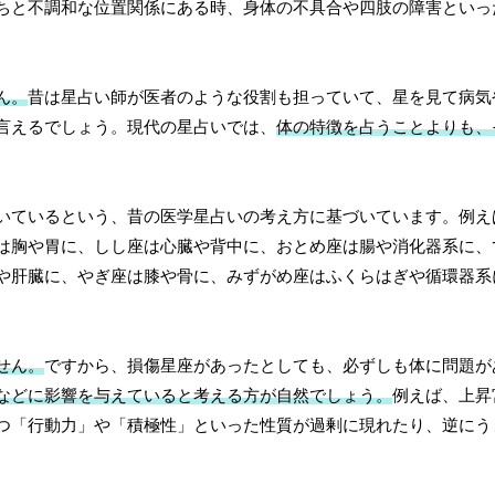
ちと不調和な位置関係にある時、身体の不具合や四肢の障害といっ
ん。
昔は星占い師が医者のような役割も担っていて、星を見て病気
言えるでしょう。現代の星占いでは、
体の特徴を占うことよりも、
いているという、昔の医学星占いの考え方に基づいています。例え
は胸や胃に、しし座は心臓や背中に、おとめ座は腸や消化器系に、
や肝臓に、やぎ座は膝や骨に、みずがめ座はふくらはぎや循環器系
。
せん。
ですから、損傷星座があったとしても、必ずしも体に問題が
などに影響を与えていると考える方が自然でしょう。
例えば、上昇
つ「行動力」や「積極性」といった性質が過剰に現れたり、逆にう