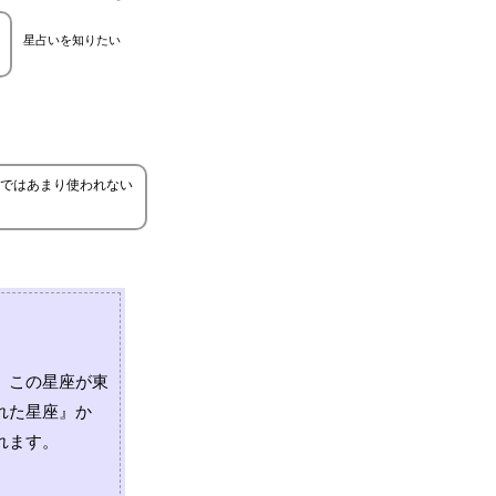
星占いを知りたい
ではあまり使われない
。この星座が東
れた星座』か
れます。