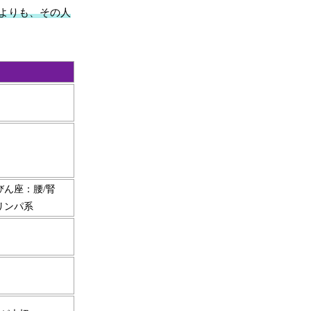
よりも、その人
びん座：腰/腎
リンパ系