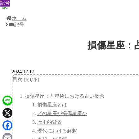
記号
記号
記号
記号
記号
記号
記号
記号
記号
ホーム
記号
損傷星座：
2024.12.17
目次
損傷星座：占星術における古い概念
損傷星座とは
Line
どの星座が損傷星座か
歴史的背景
X
現代における解釈
Facebook