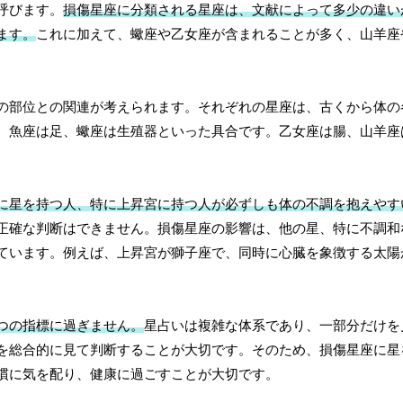
呼びます。
損傷星座に分類される星座は、文献によって多少の違い
ます。
これに加えて、蠍座や乙女座が含まれることが多く、山羊座
の部位との関連が考えられます。それぞれの星座は、古くから体の
、魚座は足、蠍座は生殖器といった具合です。乙女座は腸、山羊座
に星を持つ人、特に上昇宮に持つ人が必ずしも体の不調を抱えやす
正確な判断はできません。損傷星座の影響は、他の星、特に不調和
ています。例えば、上昇宮が獅子座で、同時に心臓を象徴する太陽
。
つの指標に過ぎません。
星占いは複雑な体系であり、一部分だけを
を総合的に見て判断することが大切です。そのため、損傷星座に星
慣に気を配り、健康に過ごすことが大切です。