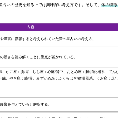
星占いの歴史を知る上では興味深い考え方です。そして、
体の特徴
内容
や障害に影響すると考えられていた昔の星占いの考え方。
の動きを読み解くことに重点が置かれている。
肺、かに座：胸/胃、しし座：心臓/背中、おとめ座：腸/消化器系、てん
肝臓、やぎ座：膝/骨、みずがめ座：ふくらはぎ/循環器系、うお座：足/
影響を与えていると解釈する。