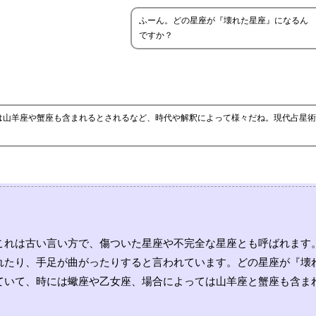
ふーん。どの星座が『壊れた星座』になるん
ですか？
は山羊座や蟹座も含まれるとされるなど、時代や解釈によって様々だね。現代占星術
これは古い言い方で、傷ついた星座や不完全な星座とも呼ばれます
れたり、手足が曲がったりすると言われています。どの星座が『壊
ていて、時には蠍座や乙女座、場合によっては山羊座と蟹座も含ま