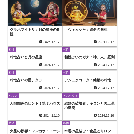
グラハマイトリ：月の星座の相
ナヴァムシャ：運命の解読
性
2024.12.17
2024.12.17
相性
相性
相性占いと月の星座
相性占いのガナ：神、人、羅刹
2024.12.17
2024.12.17
相性
相性
相性占いの星、タラ
アシュタコータ：結婚の相性
2024.12.17
2024.12.17
ハウス
アスペクト
人間関係のヒント！第７ハウス
結婚の破壊者：キロンと冥王星
の激突
2024.12.16
2024.12.16
技法
相性
火星の影響：マンガラ・ドーシ
幸運の星結び：金星とキロン