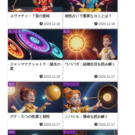
ユヴァティ：７室の意味
相性占いで重要なヨニとは？
2024.12.18
2024.12.18
星の位置
技法
ジャンマナクシャトラ：誕生の
ウパパダ：結婚生活を読み解く
星
2024.12.18
2024.12.17
相性
アスペクト
グナ：三つの性質と相性
ノバイル：運命を読み解く
2024.12.17
2024.12.17
相性
チャート