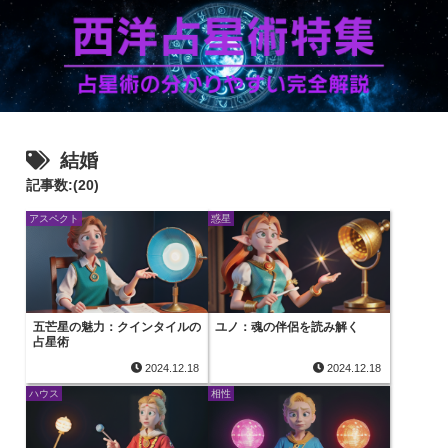
結婚
記事数:(20)
アスペクト
惑星
五芒星の魅力：クインタイルの
ユノ：魂の伴侶を読み解く
占星術
2024.12.18
2024.12.18
ハウス
相性