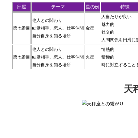
部屋
テーマ
星の例
特徴
人当たりが良い
他人との関わり
魅力的
第七番目
結婚相手、恋人、仕事仲間
金星
社交的
自分自身を知る場所
人間関係を円滑に
他人との関わり
情熱的
第七番目
結婚相手、恋人、仕事仲間
火星
積極的
自分自身を知る場所
時に対立すること
天