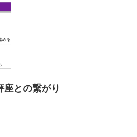
進める
も
秤座との繋がり