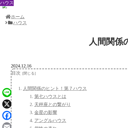
ハウス
ハウス
ハウス
ハウス
ハウス
ハウス
ハウス
ハウス
ハウス
ホーム
ハウス
人間関係
2024.12.16
目次
人間関係のヒント！第７ハウス
第七ハウスとは
Line
天秤座との繋がり
金星の影響
X
アングルハウス
Facebook