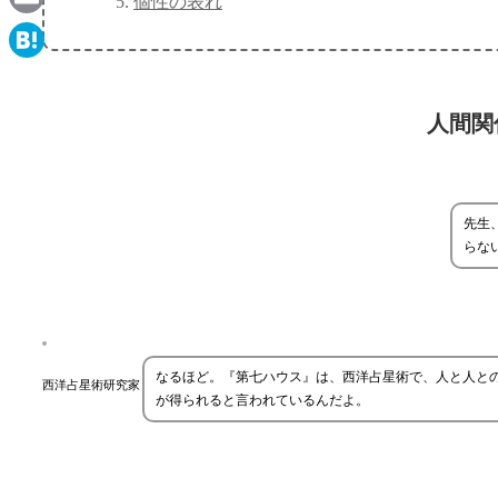
個性の表れ
Email
Hatena
人間関
先生
らな
なるほど。『第七ハウス』は、西洋占星術で、人と人と
西洋占星術研究家
が得られると言われているんだよ。