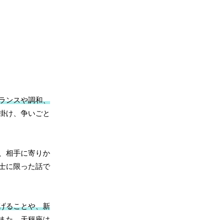
ランスや調和、
掛け、争いごと
、相手に寄りか
士に限った話で
げることや、新
また、天秤座は