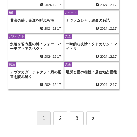
2024.12.17
2024.12.17
相性
チャート
黄金の絆：金運を呼ぶ相性
ナヴァムシャ：運命の解読
2024.12.17
2024.12.17
アスペクト
技法
永遠を誓う星の絆：フォーエバ
一時的な友情：タトカリク・マ
ーモア・アスペクト
イトリ
2024.12.17
2024.12.17
技法
技法
アヴァカダ・チャクラ：月の配
場所と星の相性：居住地占星術
置を読み解く
2024.12.17
2024.12.17
次
1
2
3
へ