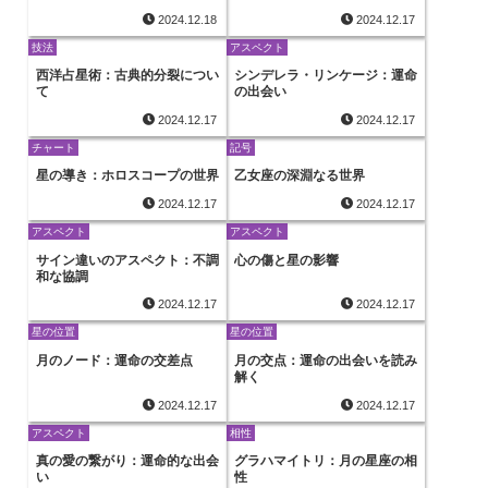
2024.12.18
2024.12.17
技法
アスペクト
西洋占星術：古典的分裂につい
シンデレラ・リンケージ：運命
て
の出会い
2024.12.17
2024.12.17
チャート
記号
星の導き：ホロスコープの世界
乙女座の深淵なる世界
2024.12.17
2024.12.17
アスペクト
アスペクト
サイン違いのアスペクト：不調
心の傷と星の影響
和な協調
2024.12.17
2024.12.17
星の位置
星の位置
月のノード：運命の交差点
月の交点：運命の出会いを読み
解く
2024.12.17
2024.12.17
アスペクト
相性
真の愛の繋がり：運命的な出会
グラハマイトリ：月の星座の相
い
性