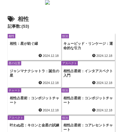
相性
記事数:(53)
相性
技法
相性：星が紡ぐ縁
キューピッド・リンケージ：運
命的な引力
2024.12.18
2024.12.18
星の位置
アスペクト
ジャンマナクシャトラ：誕生の
相性占星術：インタアスペクト
星
入門
2024.12.18
2024.12.18
チャート
技法
相性占星術：コンポジットチャ
相性占星術：コンポジットチャ
ート
ート
2024.12.18
2024.12.18
アスペクト
技法
叶わぬ恋：キロンと金星の試練
相性占星術：コアレセントチャ
ート