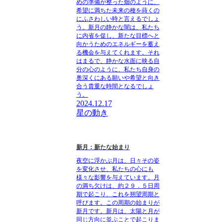
めの準備が整った畑のように、
希望に満ちた未来の種を蒔くの
にふさわしい時と言えるでしょ
う。新月の静かな闇は、私たち
に内省を促し、新たな目標へと
向かうためのエネルギーを蓄え
る機会を与えてくれます。それ
はまるで、静かな水面に映る自
分の心のように、私たち自身の
奥深くにある願いや希望と向き
合う貴重な時間となるでしょ
う。
2024.12.17
星の動き
新月：新たな始まり
夜空に浮かぶ月は、日々その姿
を変化させ、私たちの心にも
様々な影響を与えています。月
の満ち欠けは、約２９．５日周
期で起こり、これを朔望周期と
呼びます。この周期の始まりが
新月です。新月は、太陽と月が
同じ方向に並ぶことで起こりま