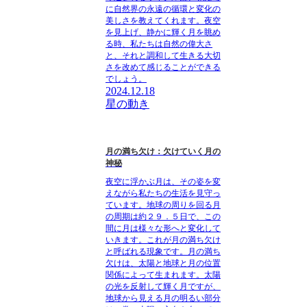
に自然界の永遠の循環と変化の
美しさを教えてくれます。夜空
を見上げ、静かに輝く月を眺め
る時、私たちは自然の偉大さ
と、それと調和して生きる大切
さを改めて感じることができる
でしょう。
2024.12.18
星の動き
月の満ち欠け：欠けていく月の
神秘
夜空に浮かぶ月は、その姿を変
えながら私たちの生活を見守っ
ています。地球の周りを回る月
の周期は約２９．５日で、この
間に月は様々な形へと変化して
いきます。これが月の満ち欠け
と呼ばれる現象です。月の満ち
欠けは、太陽と地球と月の位置
関係によって生まれます。太陽
の光を反射して輝く月ですが、
地球から見える月の明るい部分