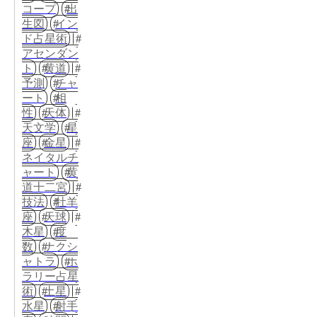
コープ
出
生図
イン
ド占星術
アセンダン
ト
黄道
予測
チャ
ート
相
性
天体
天文学
星
座
金星
ネイタルチ
ャート
黄
道十二宮
技法
牡羊
座
天球
木星
度
数
ナクシ
ャトラ
ホ
ラリー占星
術
土星
水星
射手