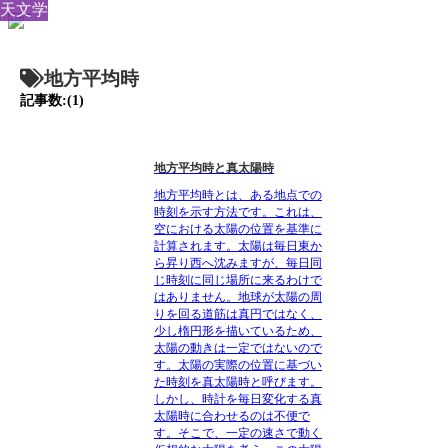
天文学
地方平均時
記事数:(1)
地方平均時と真太陽時
地方平均時とは、ある地点での
時刻を示す方法です。これは、
空における太陽の位置を基準に
計算されます。太陽は毎日東か
ら昇り西へ沈みますが、毎日同
じ時刻に同じ場所に来るわけで
はありません。地球が太陽の周
りを回る道筋は真円ではなく、
少し楕円形を描いているため、
太陽の動きは一定ではないので
す。太陽の実際の位置に基づい
た時刻を真太陽時と呼びます。
しかし、時計を毎日変化する真
太陽時に合わせるのは不便で
す。そこで、一定の速さで動く