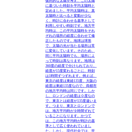
仮想的な太陽を考え、この太陽
に基づいた時刻を平均太陽時と
定めました。平均太陽時は、真
太陽時と比べると変動が少な
く、時計に合わせる基準として
利用しやすい時刻です。地方平
均時は、この平均太陽時をそれ
ぞれの場所の経度に合わせて修
正したものです。地球は球形
で、太陽の光が当たる場所は常
に変化しています。そのため、
同じ平均太陽時でも、場所によ
って時刻は異なります。地球は
360度の経度で分けられており、
経度が15度変わるごとに、時刻
は1時間ずつずれます。例えば、
東京の経度は東経135度、大阪の
経度は東経135度なので、両都市
の地方平均時は同じです。しか
し、ロンドンの経度は０度なの
で、東京とは経度が135度違いま
す。つまり、東京とロンドンで
は、地方平均時が９時間ずれて
いることになります。かつて
は、この地方平均時が時計の基
準として広く使われていまし
た。しかし、現代社会では、世