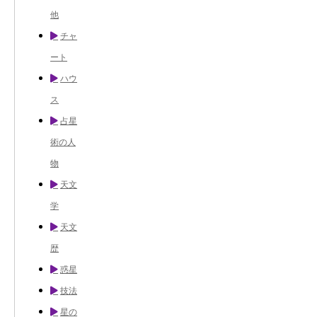
他
チャ
ート
ハウ
ス
占星
術の人
物
天文
学
天文
歴
惑星
技法
星の