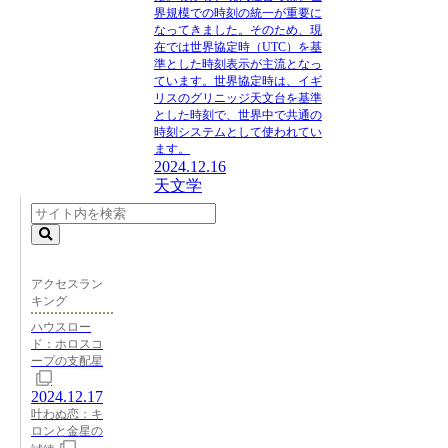
界規模での時刻の統一が重要に
なってきました。そのため、現
在では世界協定時（UTC）を基
準とした時刻表示が主流となっ
ています。世界協定時は、イギ
リスのグリニッジ天文台を基準
とした時刻で、世界中で共通の
時刻システムとして使われてい
ます。
2024.12.16
天文学
アクセスラン
キング
ハウスロー
ド：ホロスコ
ープの支配星
2024.12.17
叶わぬ恋：キ
ロンと金星の