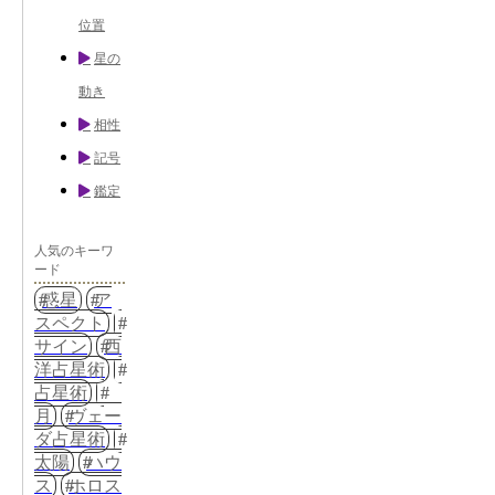
位置
星の
動き
相性
記号
鑑定
人気のキーワ
ード
惑星
ア
スペクト
サイン
西
洋占星術
占星術
月
ヴェー
ダ占星術
太陽
ハウ
ス
ホロス