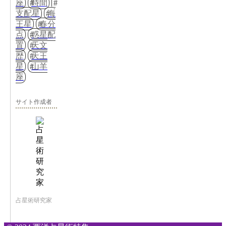
座
時間
支配星
海
王星
春分
点
惑星配
置
天文
歴
天王
星
山羊
座
サイト作成者
占星術研究家