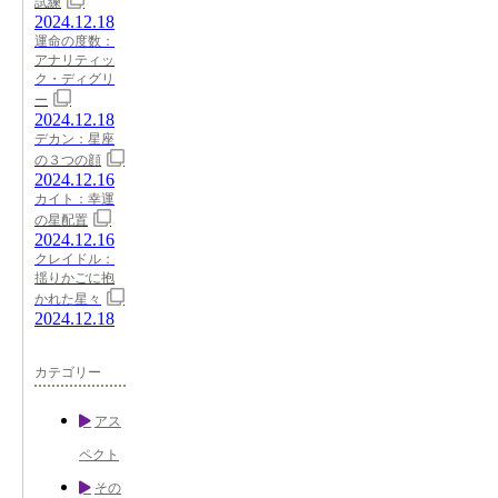
試練
2024.12.18
運命の度数：
アナリティッ
ク・ディグリ
ー
2024.12.18
デカン：星座
の３つの顔
2024.12.16
カイト：幸運
の星配置
2024.12.16
クレイドル：
揺りかごに抱
かれた星々
2024.12.18
カテゴリー
アス
ペクト
その