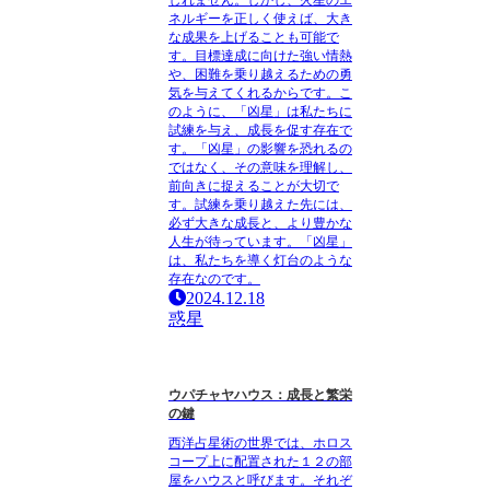
ネルギーを正しく使えば、大き
な成果を上げることも可能で
す。目標達成に向けた強い情熱
や、困難を乗り越えるための勇
気を与えてくれるからです。こ
のように、「凶星」は私たちに
試練を与え、成長を促す存在で
す。「凶星」の影響を恐れるの
ではなく、その意味を理解し、
前向きに捉えることが大切で
す。試練を乗り越えた先には、
必ず大きな成長と、より豊かな
人生が待っています。「凶星」
は、私たちを導く灯台のような
存在なのです。
2024.12.18
惑星
ウパチャヤハウス：成長と繁栄
の鍵
西洋占星術の世界では、ホロス
コープ上に配置された１２の部
屋をハウスと呼びます。それぞ